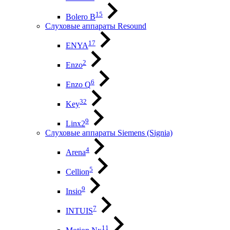
15
Bolero B
Слуховые аппараты Resound
17
ENYA
2
Enzo
6
Enzo Q
32
Key
9
Linx2
Слуховые аппараты Siemens (Signia)
4
Arena
5
Cellion
9
Insio
7
INTUIS
11