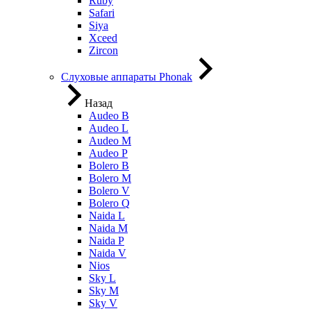
Ruby
Safari
Siya
Xceed
Zircon
Слуховые аппараты Phonak
Назад
Audeo B
Audeo L
Audeo М
Audeo P
Bolero B
Bolero M
Bolero V
Bolero Q
Naida L
Naida M
Naida P
Naida V
Nios
Sky L
Sky M
Sky V