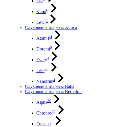
Elia
6
Kami
2
Lewi
Слуховые аппараты Aurica
4
Atom P
6
Doremi
4
Every
28
Like
4
Nanotrim
Слуховые аппараты Baha
Слуховые аппараты Bernafon
30
Alpha
29
Chronos
4
Encanta