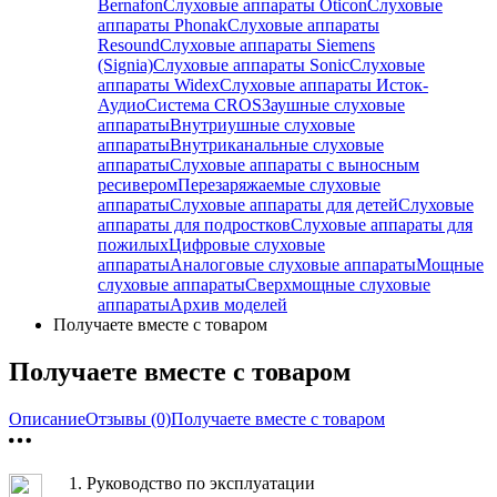
Bernafon
Слуховые аппараты Oticon
Слуховые
аппараты Phonak
Слуховые аппараты
Resound
Слуховые аппараты Siemens
(Signia)
Слуховые аппараты Sonic
Слуховые
аппараты Widex
Слуховые аппараты Исток-
Аудио
Система CROS
Заушные слуховые
аппараты
Внутриушные слуховые
аппараты
Внутриканальные слуховые
аппараты
Слуховые аппараты с выносным
ресивером
Перезаряжаемые слуховые
аппараты
Слуховые аппараты для детей
Слуховые
аппараты для подростков
Слуховые аппараты для
пожилых
Цифровые слуховые
аппараты
Аналоговые слуховые аппараты
Мощные
слуховые аппараты
Сверхмощные слуховые
аппараты
Архив моделей
Получаете вместе с товаром
Получаете вместе с товаром
Описание
Отзывы (0)
Получаете вместе с товаром
1.
Руководство по эксплуатации