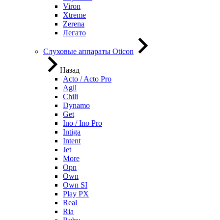
Viron
Xtreme
Zerena
Легато
Слуховые аппараты Oticon
Назад
Acto / Acto Pro
Agil
Chili
Dynamo
Get
Ino / Ino Pro
Intiga
Intent
Jet
More
Opn
Own
Own SI
Play PX
Real
Ria