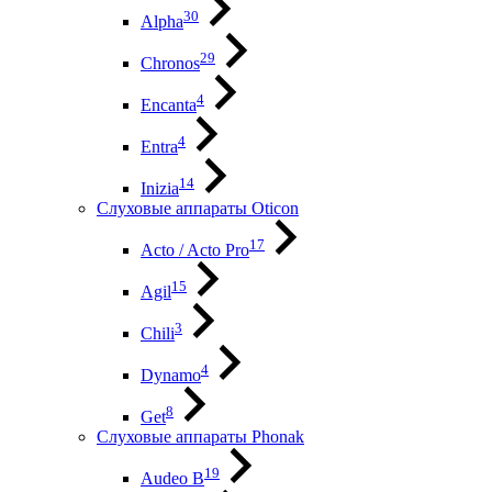
30
Alpha
29
Chronos
4
Encanta
4
Entra
14
Inizia
Слуховые аппараты Oticon
17
Acto / Acto Pro
15
Agil
3
Chili
4
Dynamo
8
Get
Слуховые аппараты Phonak
19
Audeo B