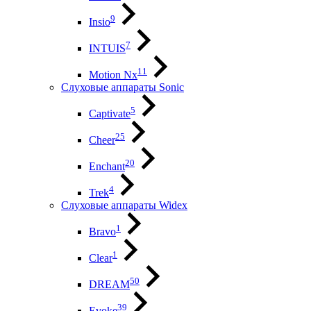
9
Insio
7
INTUIS
11
Motion Nx
Слуховые аппараты Sonic
5
Captivate
25
Cheer
20
Enchant
4
Trek
Слуховые аппараты Widex
1
Bravo
1
Clear
50
DREAM
39
Evoke