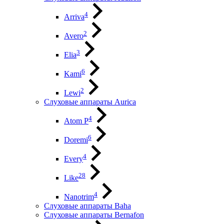
4
Arriva
2
Avero
3
Elia
6
Kami
2
Lewi
Слуховые аппараты Aurica
4
Atom P
6
Doremi
4
Every
28
Like
4
Nanotrim
Слуховые аппараты Baha
Слуховые аппараты Bernafon