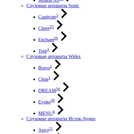
Motion Nx
Слуховые аппараты Sonic
5
Captivate
25
Cheer
20
Enchant
4
Trek
Слуховые аппараты Widex
1
Bravo
1
Clear
50
DREAM
39
Evoke
4
MENU
Слуховые аппараты Исток-Аудио
11
Арго