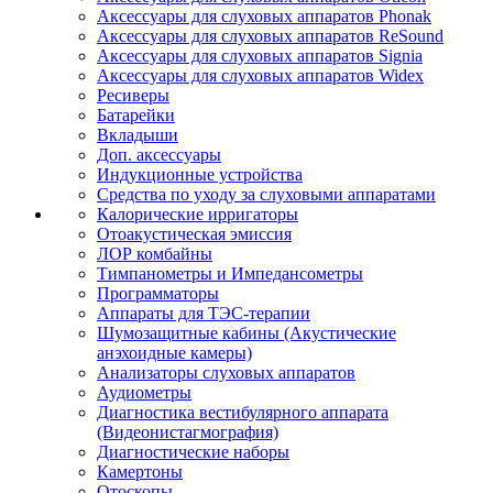
Аксессуары для слуховых аппаратов Phonak
Аксессуары для слуховых аппаратов ReSound
Аксессуары для слуховых аппаратов Signia
Аксессуары для слуховых аппаратов Widex
Ресиверы
Батарейки
Вкладыши
Доп. аксессуары
Индукционные устройства
Средства по уходу за слуховыми аппаратами
Калорические ирригаторы
Отоакустическая эмиссия
ЛОР комбайны
Тимпанометры и Импедансометры
Программаторы
Аппараты для ТЭС-терапии
Шумозащитные кабины (Акустические
анэхоидные камеры)
Анализаторы слуховых аппаратов
Аудиометры
Диагностика вестибулярного аппарата
(Видеонистагмография)
Диагностические наборы
Камертоны
Отоскопы