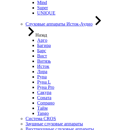
Mind
Super
UNIQUE
Слуховые аппараты Исток-Аудио
Назад
Арго
Багира
Барс
Вист
Витязь
Исток
Лира
Руна
Руна L
Руна Pro
Сакура
Соната
Сопрано
Тайм
Tango
Система CROS
Заушные слуховые аппараты
Внутриушные слуховые аппараты