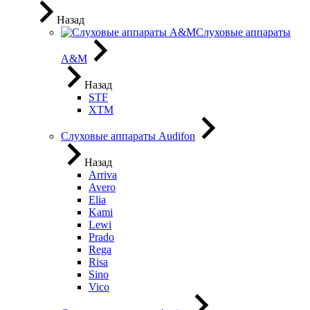
Назад
Слуховые аппараты
A&M
Назад
STF
XTM
Слуховые аппараты Audifon
Назад
Arriva
Avero
Elia
Kami
Lewi
Prado
Rega
Risa
Sino
Vico