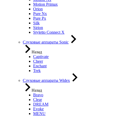
Motion Primax
Orion
Pure Nx
Pure Px
Silk
Sirion
Styletto Connect X
Слуховые аппараты Sonic
Назад
Captivate
Cheer
Enchant
Trek
Слуховые аппараты Widex
Назад
Bravo
Clear
DREAM
Evoke
MENU