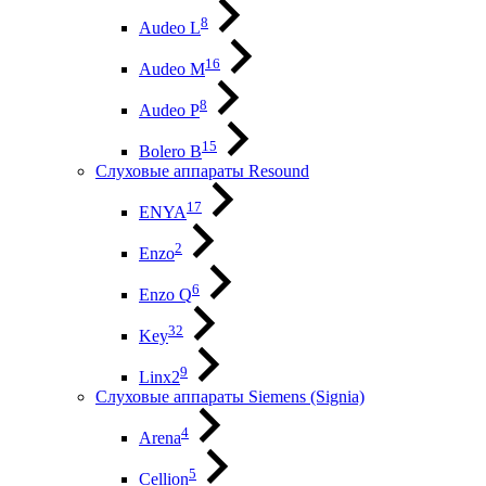
8
Audeo L
16
Audeo М
8
Audeo P
15
Bolero B
Слуховые аппараты Resound
17
ENYA
2
Enzo
6
Enzo Q
32
Key
9
Linx2
Слуховые аппараты Siemens (Signia)
4
Arena
5
Cellion