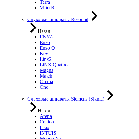
Terra
Virto B
Слуховые аппараты Resound
Назад
ENYA
Enzo
Enzo Q
Key
Linx2
LiNX Quattro
Magna
Match
Omnia
One
Слуховые аппараты Siemens (Signia)
Назад
Arena
Cellion
Insio
INTUIS
Motion Nx