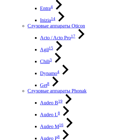
4
Entra
14
Inizia
Слуховые аппараты Oticon
17
Acto / Acto Pro
15
Agil
3
Chili
4
Dynamo
8
Get
Слуховые аппараты Phonak
19
Audeo B
8
Audeo L
16
Audeo М
8
Audeo P