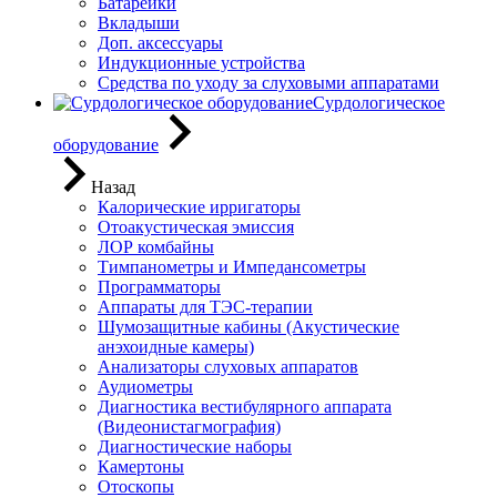
Батарейки
Вкладыши
Доп. аксессуары
Индукционные устройства
Средства по уходу за слуховыми аппаратами
Сурдологическое
оборудование
Назад
Калорические ирригаторы
Отоакустическая эмиссия
ЛОР комбайны
Тимпанометры и Импедансометры
Программаторы
Аппараты для ТЭС-терапии
Шумозащитные кабины (Акустические
анэхоидные камеры)
Анализаторы слуховых аппаратов
Аудиометры
Диагностика вестибулярного аппарата
(Видеонистагмография)
Диагностические наборы
Камертоны
Отоскопы