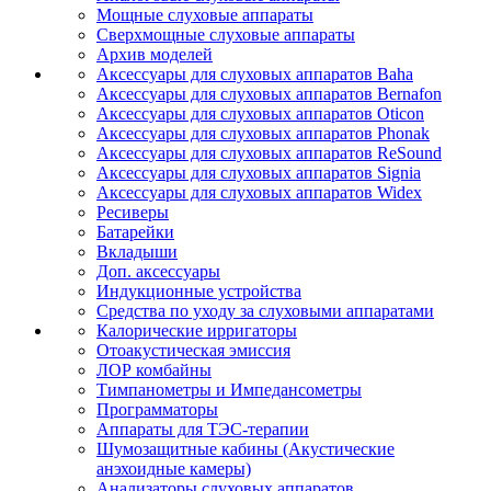
Мощные слуховые аппараты
Сверхмощные слуховые аппараты
Архив моделей
Аксессуары для слуховых аппаратов Baha
Аксессуары для слуховых аппаратов Bernafon
Аксессуары для слуховых аппаратов Oticon
Аксессуары для слуховых аппаратов Phonak
Аксессуары для слуховых аппаратов ReSound
Аксессуары для слуховых аппаратов Signia
Аксессуары для слуховых аппаратов Widex
Ресиверы
Батарейки
Вкладыши
Доп. аксессуары
Индукционные устройства
Средства по уходу за слуховыми аппаратами
Калорические ирригаторы
Отоакустическая эмиссия
ЛОР комбайны
Тимпанометры и Импедансометры
Программаторы
Аппараты для ТЭС-терапии
Шумозащитные кабины (Акустические
анэхоидные камеры)
Анализаторы слуховых аппаратов