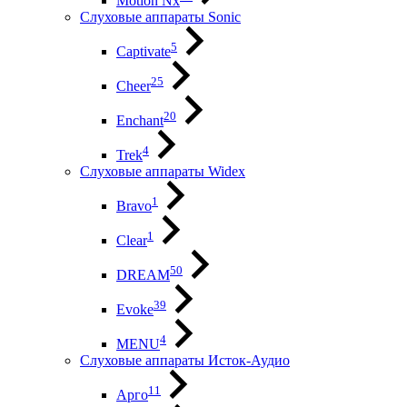
Motion Nx
Слуховые аппараты Sonic
5
Captivate
25
Cheer
20
Enchant
4
Trek
Слуховые аппараты Widex
1
Bravo
1
Clear
50
DREAM
39
Evoke
4
MENU
Слуховые аппараты Исток-Аудио
11
Арго