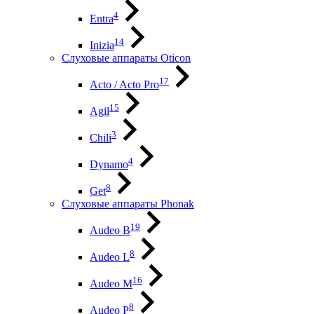
4
Entra
14
Inizia
Слуховые аппараты Oticon
17
Acto / Acto Pro
15
Agil
3
Chili
4
Dynamo
8
Get
Слуховые аппараты Phonak
19
Audeo B
8
Audeo L
16
Audeo М
8
Audeo P