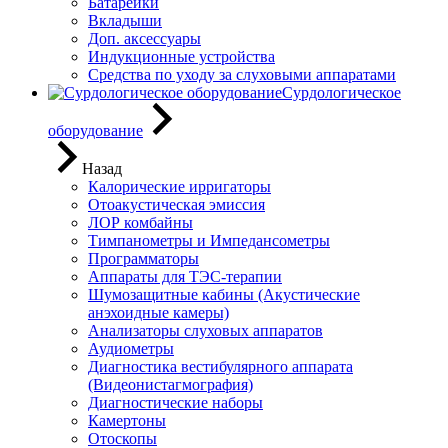
Батарейки
Вкладыши
Доп. аксессуары
Индукционные устройства
Средства по уходу за слуховыми аппаратами
Сурдологическое
оборудование
Назад
Калорические ирригаторы
Отоакустическая эмиссия
ЛОР комбайны
Тимпанометры и Импедансометры
Программаторы
Аппараты для ТЭС-терапии
Шумозащитные кабины (Акустические
анэхоидные камеры)
Анализаторы слуховых аппаратов
Аудиометры
Диагностика вестибулярного аппарата
(Видеонистагмография)
Диагностические наборы
Камертоны
Отоскопы