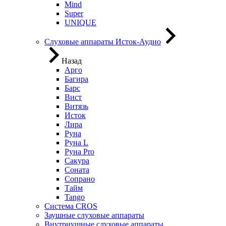
Mind
Super
UNIQUE
Слуховые аппараты Исток-Аудио
Назад
Арго
Багира
Барс
Вист
Витязь
Исток
Лира
Руна
Руна L
Руна Pro
Сакура
Соната
Сопрано
Тайм
Tango
Система CROS
Заушные слуховые аппараты
Внутриушные слуховые аппараты