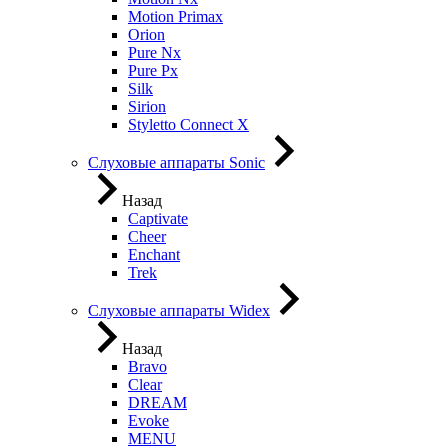
Motion Primax
Orion
Pure Nx
Pure Px
Silk
Sirion
Styletto Connect X
Слуховые аппараты Sonic
Назад
Captivate
Cheer
Enchant
Trek
Слуховые аппараты Widex
Назад
Bravo
Clear
DREAM
Evoke
MENU