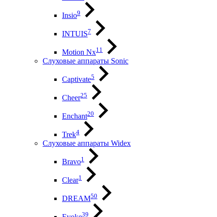
9
Insio
7
INTUIS
11
Motion Nx
Слуховые аппараты Sonic
5
Captivate
25
Cheer
20
Enchant
4
Trek
Слуховые аппараты Widex
1
Bravo
1
Clear
50
DREAM
39
Evoke