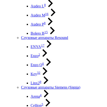
8
Audeo L
16
Audeo М
8
Audeo P
15
Bolero B
Слуховые аппараты Resound
17
ENYA
2
Enzo
6
Enzo Q
32
Key
9
Linx2
Слуховые аппараты Siemens (Signia)
4
Arena
5
Cellion