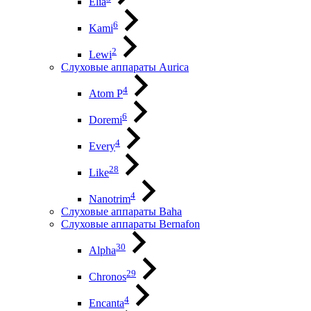
Elia
6
Kami
2
Lewi
Слуховые аппараты Aurica
4
Atom P
6
Doremi
4
Every
28
Like
4
Nanotrim
Слуховые аппараты Baha
Слуховые аппараты Bernafon
30
Alpha
29
Chronos
4
Encanta