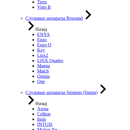
Terra
Virto B
Слуховые аппараты Resound
Назад
ENYA
Enzo
Enzo Q
Key
Linx2
LiNX Quattro
Magna
Match
Omnia
One
Слуховые аппараты Siemens (Signia)
Назад
Arena
Cellion
Insio
INTUIS
Motion Nx