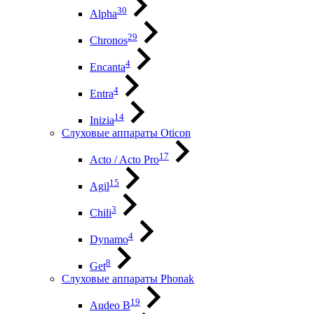
30
Alpha
29
Chronos
4
Encanta
4
Entra
14
Inizia
Слуховые аппараты Oticon
17
Acto / Acto Pro
15
Agil
3
Chili
4
Dynamo
8
Get
Слуховые аппараты Phonak
19
Audeo B