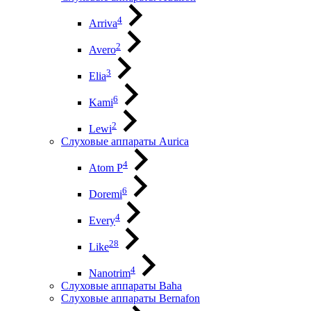
4
Arriva
2
Avero
3
Elia
6
Kami
2
Lewi
Слуховые аппараты Aurica
4
Atom P
6
Doremi
4
Every
28
Like
4
Nanotrim
Слуховые аппараты Baha
Слуховые аппараты Bernafon