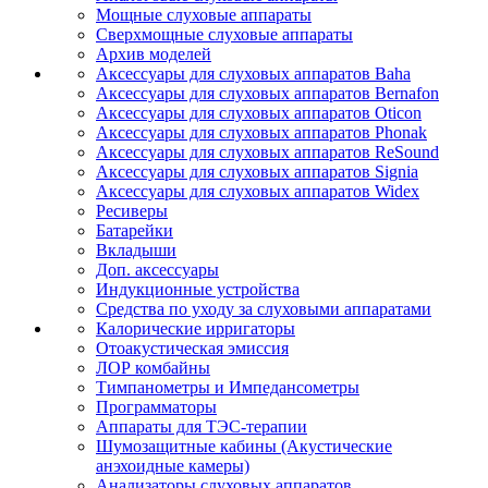
Мощные слуховые аппараты
Сверхмощные слуховые аппараты
Архив моделей
Аксессуары для слуховых аппаратов Baha
Аксессуары для слуховых аппаратов Bernafon
Аксессуары для слуховых аппаратов Oticon
Аксессуары для слуховых аппаратов Phonak
Аксессуары для слуховых аппаратов ReSound
Аксессуары для слуховых аппаратов Signia
Аксессуары для слуховых аппаратов Widex
Ресиверы
Батарейки
Вкладыши
Доп. аксессуары
Индукционные устройства
Средства по уходу за слуховыми аппаратами
Калорические ирригаторы
Отоакустическая эмиссия
ЛОР комбайны
Тимпанометры и Импедансометры
Программаторы
Аппараты для ТЭС-терапии
Шумозащитные кабины (Акустические
анэхоидные камеры)
Анализаторы слуховых аппаратов