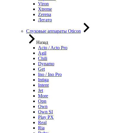
Viron
Xtreme
Zerena
Легато
Слуховые аппараты Oticon
Назад
Acto / Acto Pro
Agil
Chili
Dynamo
Get
Ino / Ino Pro
Intiga
Intent
Jet
More
Opn
Own
Own SI
Play PX
Real
Ria