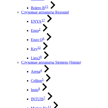
15
Bolero B
Слуховые аппараты Resound
17
ENYA
2
Enzo
6
Enzo Q
32
Key
9
Linx2
Слуховые аппараты Siemens (Signia)
4
Arena
5
Cellion
9
Insio
7
INTUIS
11