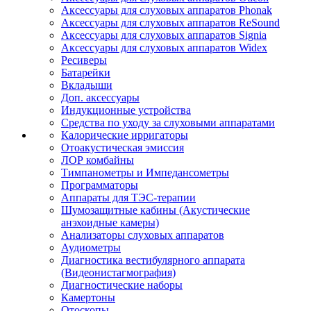
Аксессуары для слуховых аппаратов Phonak
Аксессуары для слуховых аппаратов ReSound
Аксессуары для слуховых аппаратов Signia
Аксессуары для слуховых аппаратов Widex
Ресиверы
Батарейки
Вкладыши
Доп. аксессуары
Индукционные устройства
Средства по уходу за слуховыми аппаратами
Калорические ирригаторы
Отоакустическая эмиссия
ЛОР комбайны
Тимпанометры и Импедансометры
Программаторы
Аппараты для ТЭС-терапии
Шумозащитные кабины (Акустические
анэхоидные камеры)
Анализаторы слуховых аппаратов
Аудиометры
Диагностика вестибулярного аппарата
(Видеонистагмография)
Диагностические наборы
Камертоны
Отоскопы