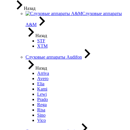
Назад
Слуховые аппараты
A&M
Назад
STF
XTM
Слуховые аппараты Audifon
Назад
Arriva
Avero
Elia
Kami
Lewi
Prado
Rega
Risa
Sino
Vico