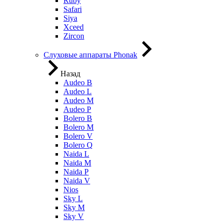
Ruby
Safari
Siya
Xceed
Zircon
Слуховые аппараты Phonak
Назад
Audeo B
Audeo L
Audeo М
Audeo P
Bolero B
Bolero M
Bolero V
Bolero Q
Naida L
Naida M
Naida P
Naida V
Nios
Sky L
Sky M
Sky V