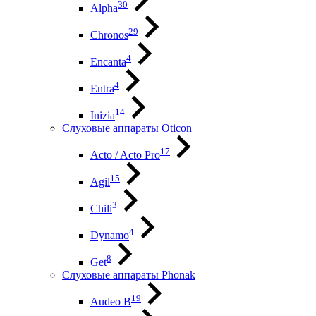
30
Alpha
29
Chronos
4
Encanta
4
Entra
14
Inizia
Слуховые аппараты Oticon
17
Acto / Acto Pro
15
Agil
3
Chili
4
Dynamo
8
Get
Слуховые аппараты Phonak
19
Audeo B