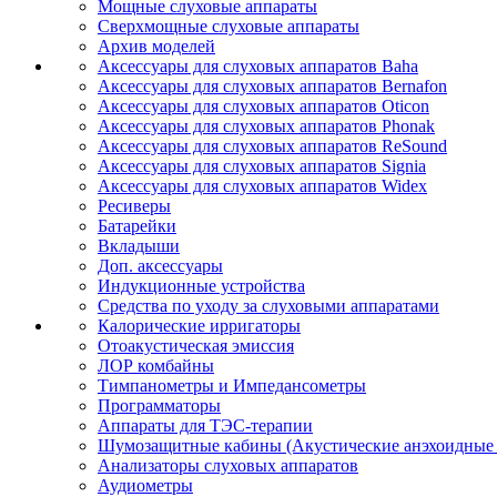
Мощные слуховые аппараты
Сверхмощные слуховые аппараты
Архив моделей
Аксессуары для слуховых аппаратов Baha
Аксессуары для слуховых аппаратов Bernafon
Аксессуары для слуховых аппаратов Oticon
Аксессуары для слуховых аппаратов Phonak
Аксессуары для слуховых аппаратов ReSound
Аксессуары для слуховых аппаратов Signia
Аксессуары для слуховых аппаратов Widex
Ресиверы
Батарейки
Вкладыши
Доп. аксессуары
Индукционные устройства
Средства по уходу за слуховыми аппаратами
Калорические ирригаторы
Отоакустическая эмиссия
ЛОР комбайны
Тимпанометры и Импедансометры
Программаторы
Аппараты для ТЭС-терапии
Шумозащитные кабины (Акустические анэхоидные
Анализаторы слуховых аппаратов
Аудиометры