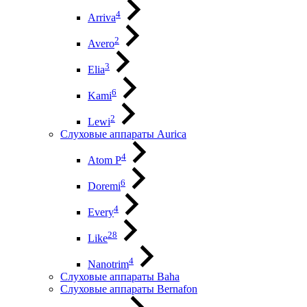
4
Arriva
2
Avero
3
Elia
6
Kami
2
Lewi
Слуховые аппараты Aurica
4
Atom P
6
Doremi
4
Every
28
Like
4
Nanotrim
Слуховые аппараты Baha
Слуховые аппараты Bernafon