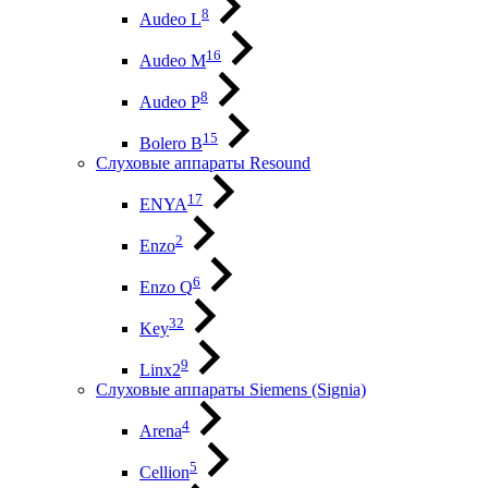
8
Audeo L
16
Audeo М
8
Audeo P
15
Bolero B
Слуховые аппараты Resound
17
ENYA
2
Enzo
6
Enzo Q
32
Key
9
Linx2
Слуховые аппараты Siemens (Signia)
4
Arena
5
Cellion