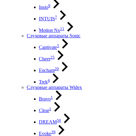
9
Insio
7
INTUIS
11
Motion Nx
Слуховые аппараты Sonic
5
Captivate
25
Cheer
20
Enchant
4
Trek
Слуховые аппараты Widex
1
Bravo
1
Clear
50
DREAM
39
Evoke