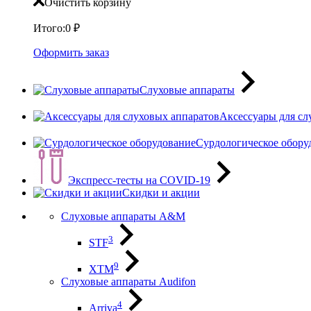
Очистить корзину
Итого:
0
₽
Оформить заказ
Слуховые аппараты
Аксессуары для сл
Сурдологическое обору
Экспресс-тесты на COVID-19
Скидки и акции
Слуховые аппараты A&M
3
STF
9
XTM
Слуховые аппараты Audifon
4
Arriva