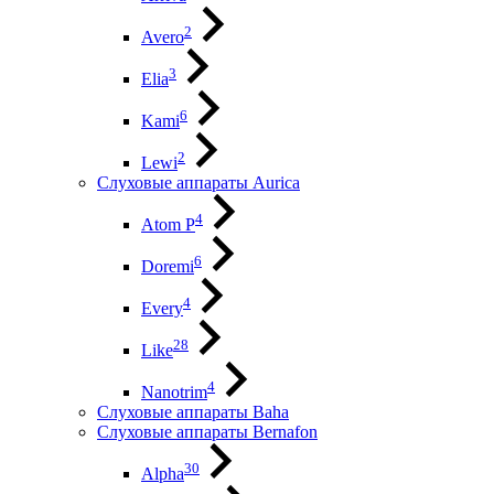
2
Avero
3
Elia
6
Kami
2
Lewi
Слуховые аппараты Aurica
4
Atom P
6
Doremi
4
Every
28
Like
4
Nanotrim
Слуховые аппараты Baha
Слуховые аппараты Bernafon
30
Alpha