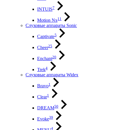
7
INTUIS
11
Motion Nx
Слуховые аппараты Sonic
5
Captivate
25
Cheer
20
Enchant
4
Trek
Слуховые аппараты Widex
1
Bravo
1
Clear
50
DREAM
39
Evoke
4
MENU