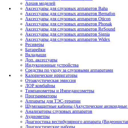
Архив моделей
Аксессуары для слуховых аппаратов Baha
Аксессуары для слуховых аппаратов Bernafon
Аксессуары для слуховых аппаратов Oticon
Аксессуары для слуховых аппаратов Phonak
Аксессуары для слуховых аппаратов ReSound
Аксессуары для слуховых аппаратов Signia
Аксессуары для слуховых аппаратов Widex
Ресиверы
Батарейки
Вкладыши
Доп. аксессуары
Индукционные устройства
Средства по уходу за слуховыми аппаратами
Калорические ирригаторы
Отоакустическая эмиссия
ЛОР комбайны
Тимпанометры и Импедансометры
Программаторы
Аппараты для ТЭС-терапии
Шумозащитные кабины (Акустические анэхоидные
Анализаторы слуховых аппаратов
Аудиометры
Диагностика вестибулярного аппарата (Видеониста
Диагностические наборы