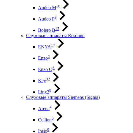
16
Audeo М
8
Audeo P
15
Bolero B
Слуховые аппараты Resound
17
ENYA
2
Enzo
6
Enzo Q
32
Key
9
Linx2
Слуховые аппараты Siemens (Signia)
4
Arena
5
Cellion
9
Insio