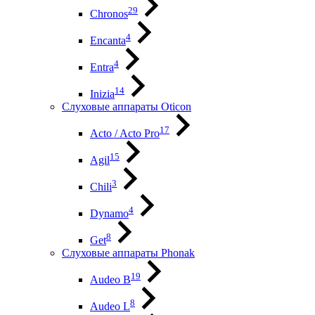
29
Chronos
4
Encanta
4
Entra
14
Inizia
Слуховые аппараты Oticon
17
Acto / Acto Pro
15
Agil
3
Chili
4
Dynamo
8
Get
Слуховые аппараты Phonak
19
Audeo B
8
Audeo L