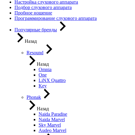
Настройка слухового аппарата
Подбор слухового аппарата
Пробное ношение
Программирование слухового аппарата
Популярные бренды
Назад
Resound
Назад
Omnia
One
LiNX Quattro
Key
Phonak
Назад
Naida Paradise
Naida Marvel
Sky Marvel
Audeo Marvel