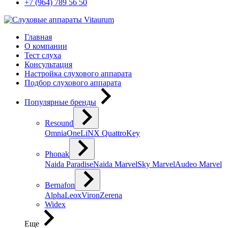
+7 (964) 789 56 50
Главная
О компании
Тест слуха
Консультация
Настройка слухового аппарата
Подбор слухового аппарата
Популярные бренды
Resound
Omnia
One
LiNX Quattro
Key
Phonak
Naida Paradise
Naida Marvel
Sky Marvel
Audeo Marvel
Bernafon
Alpha
Leox
Viron
Zerena
Widex
Еще