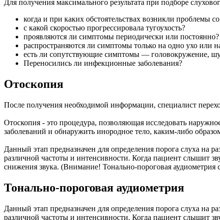
Для получения максимального результата при подборе слуховог
когда и при каких обстоятельствах возникли проблемы со
с какой скоростью прогрессировала тугоухость?
проявляются ли симптомы периодически или постоянно?
распространяются ли симптомы только на одно ухо или н
есть ли сопутствующие симптомы — головокружение, шу
Переносились ли инфекционные заболевания?
Отоскопия
После получения необходимой информации, специалист перех
Отоскопия - это процедура, позволяющая исследовать наружное
заболеваний и обнаружить инородное тело, каким-либо образо
Данный этап предназначен для определения порога слуха на р
различной частоты и интенсивности. Когда пациент слышит зв
снижения звука. (Внимание! Тонально-пороговая аудиометрия с
Тонально-пороговая аудиометрия
Данный этап предназначен для определения порога слуха на р
различной частоты и интенсивности. Когда пациент слышит зв