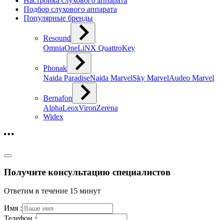
Настройка слухового аппарата
Подбор слухового аппарата
Популярные бренды
Resound
Omnia
One
LiNX Quattro
Key
Phonak
Naida Paradise
Naida Marvel
Sky Marvel
Audeo Marvel
Bernafon
Alpha
Leox
Viron
Zerena
Widex
Получите консультацию специалистов
Ответим в течение 15 минут
Имя :
Телефон :