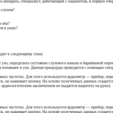
о аппарата, специалист, работающий с пациентом, в первую оче
 слухом?
а оба?
м в ушах?
одит к следующему этапу
 ухо, определить состояние слухового канала и барабанной пер
м попавшее в ухо. Данная процедура проводится с помощью спе
азных частотах. Для этого используется аудиометр — прибор, п
ук, он нажимает кнопку. На основе полученных данных создает
 аудиологическим заключением не выдается пациенту на руки).
азных частотах. Для этого используется аудиометр — прибор, п
ук, он нажимает кнопку. На основе полученных данных создает