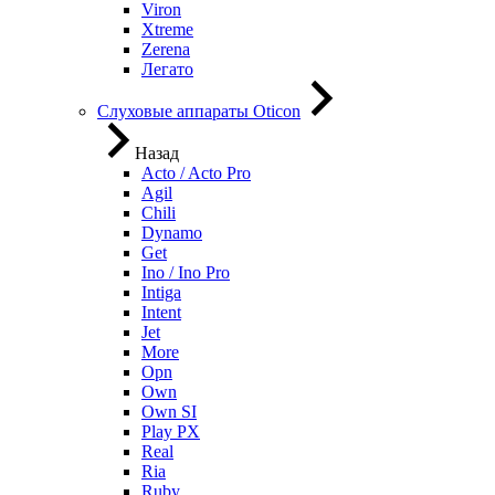
Viron
Xtreme
Zerena
Легато
Слуховые аппараты Oticon
Назад
Acto / Acto Pro
Agil
Chili
Dynamo
Get
Ino / Ino Pro
Intiga
Intent
Jet
More
Opn
Own
Own SI
Play PX
Real
Ria
Ruby