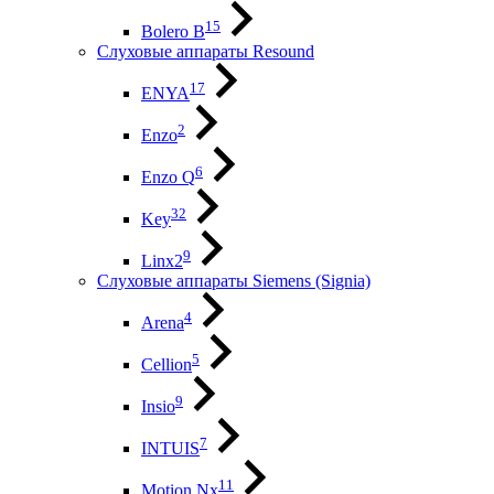
15
Bolero B
Слуховые аппараты Resound
17
ENYA
2
Enzo
6
Enzo Q
32
Key
9
Linx2
Слуховые аппараты Siemens (Signia)
4
Arena
5
Cellion
9
Insio
7
INTUIS
11
Motion Nx