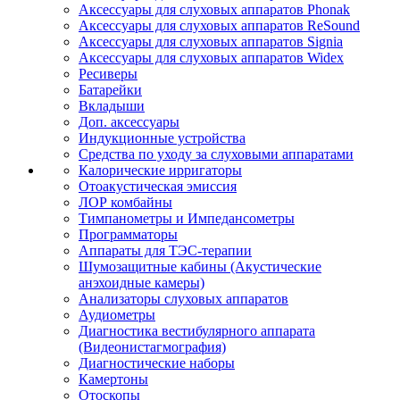
Аксессуары для слуховых аппаратов Phonak
Аксессуары для слуховых аппаратов ReSound
Аксессуары для слуховых аппаратов Signia
Аксессуары для слуховых аппаратов Widex
Ресиверы
Батарейки
Вкладыши
Доп. аксессуары
Индукционные устройства
Средства по уходу за слуховыми аппаратами
Калорические ирригаторы
Отоакустическая эмиссия
ЛОР комбайны
Тимпанометры и Импедансометры
Программаторы
Аппараты для ТЭС-терапии
Шумозащитные кабины (Акустические
анэхоидные камеры)
Анализаторы слуховых аппаратов
Аудиометры
Диагностика вестибулярного аппарата
(Видеонистагмография)
Диагностические наборы
Камертоны
Отоскопы