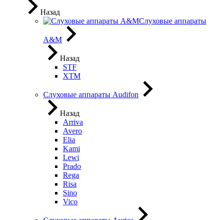
Назад
Слуховые аппараты
A&M
Назад
STF
XTM
Слуховые аппараты Audifon
Назад
Arriva
Avero
Elia
Kami
Lewi
Prado
Rega
Risa
Sino
Vico