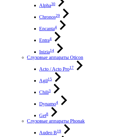
30
Alpha
29
Chronos
4
Encanta
4
Entra
14
Inizia
Слуховые аппараты Oticon
17
Acto / Acto Pro
15
Agil
3
Chili
4
Dynamo
8
Get
Слуховые аппараты Phonak
19
Audeo B