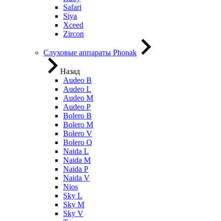
Safari
Siya
Xceed
Zircon
Слуховые аппараты Phonak
Назад
Audeo B
Audeo L
Audeo М
Audeo P
Bolero B
Bolero M
Bolero V
Bolero Q
Naida L
Naida M
Naida P
Naida V
Nios
Sky L
Sky M
Sky V