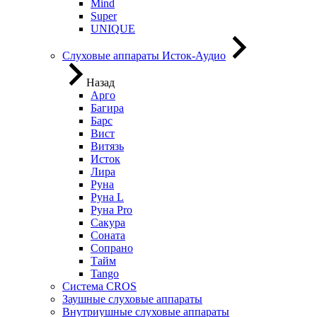
Mind
Super
UNIQUE
Слуховые аппараты Исток-Аудио
Назад
Арго
Багира
Барс
Вист
Витязь
Исток
Лира
Руна
Руна L
Руна Pro
Сакура
Соната
Сопрано
Тайм
Tango
Система CROS
Заушные слуховые аппараты
Внутриушные слуховые аппараты