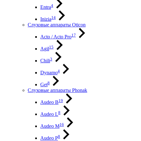
4
Entra
14
Inizia
Слуховые аппараты Oticon
17
Acto / Acto Pro
15
Agil
3
Chili
4
Dynamo
8
Get
Слуховые аппараты Phonak
19
Audeo B
8
Audeo L
16
Audeo М
8
Audeo P