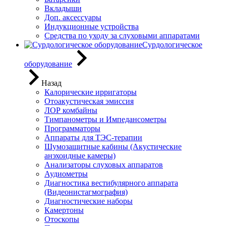
Вкладыши
Доп. аксессуары
Индукционные устройства
Средства по уходу за слуховыми аппаратами
Сурдологическое
оборудование
Назад
Калорические ирригаторы
Отоакустическая эмиссия
ЛОР комбайны
Тимпанометры и Импедансометры
Программаторы
Аппараты для ТЭС-терапии
Шумозащитные кабины (Акустические
анэхоидные камеры)
Анализаторы слуховых аппаратов
Аудиометры
Диагностика вестибулярного аппарата
(Видеонистагмография)
Диагностические наборы
Камертоны
Отоскопы