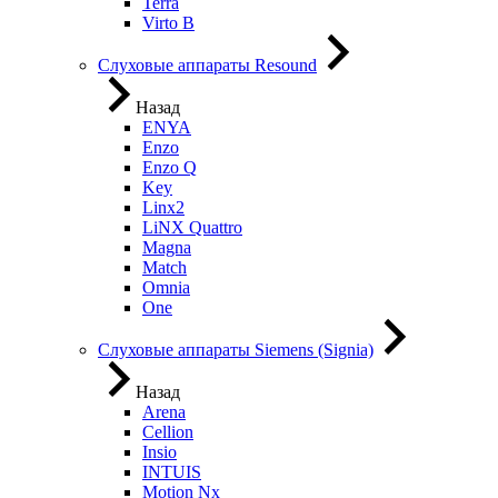
Terra
Virto B
Слуховые аппараты Resound
Назад
ENYA
Enzo
Enzo Q
Key
Linx2
LiNX Quattro
Magna
Match
Omnia
One
Слуховые аппараты Siemens (Signia)
Назад
Arena
Cellion
Insio
INTUIS
Motion Nx