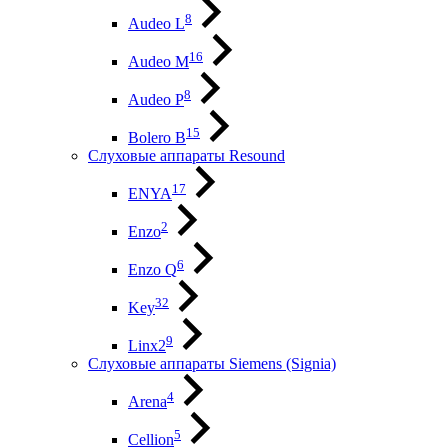
8
Audeo L
16
Audeo М
8
Audeo P
15
Bolero B
Слуховые аппараты Resound
17
ENYA
2
Enzo
6
Enzo Q
32
Key
9
Linx2
Слуховые аппараты Siemens (Signia)
4
Arena
5
Cellion