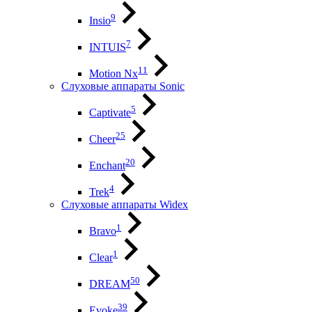
9
Insio
7
INTUIS
11
Motion Nx
Слуховые аппараты Sonic
5
Captivate
25
Cheer
20
Enchant
4
Trek
Слуховые аппараты Widex
1
Bravo
1
Clear
50
DREAM
39
Evoke