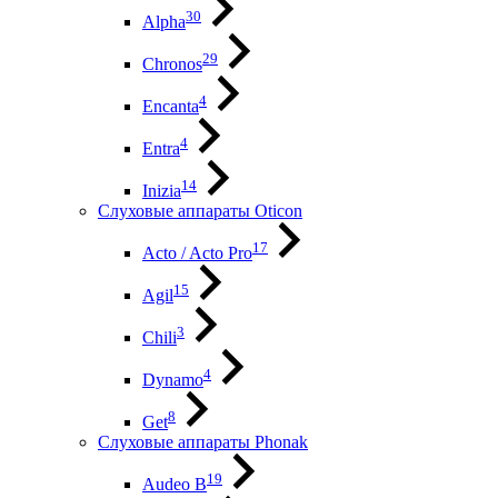
30
Alpha
29
Chronos
4
Encanta
4
Entra
14
Inizia
Слуховые аппараты Oticon
17
Acto / Acto Pro
15
Agil
3
Chili
4
Dynamo
8
Get
Слуховые аппараты Phonak
19
Audeo B