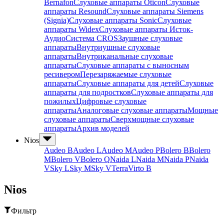
Bernafon
Слуховые аппараты Oticon
Слуховые
аппараты Resound
Слуховые аппараты Siemens
(Signia)
Слуховые аппараты Sonic
Слуховые
аппараты Widex
Слуховые аппараты Исток-
Аудио
Система CROS
Заушные слуховые
аппараты
Внутриушные слуховые
аппараты
Внутриканальные слуховые
аппараты
Слуховые аппараты с выносным
ресивером
Перезаряжаемые слуховые
аппараты
Слуховые аппараты для детей
Слуховые
аппараты для подростков
Слуховые аппараты для
пожилых
Цифровые слуховые
аппараты
Аналоговые слуховые аппараты
Мощные
слуховые аппараты
Сверхмощные слуховые
аппараты
Архив моделей
Nios
Audeo B
Audeo L
Audeo М
Audeo P
Bolero B
Bolero
M
Bolero V
Bolero Q
Naida L
Naida M
Naida P
Naida
V
Sky L
Sky M
Sky V
Terra
Virto B
Nios
Фильтр