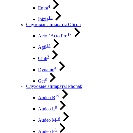
4
Entra
14
Inizia
Слуховые аппараты Oticon
17
Acto / Acto Pro
15
Agil
3
Chili
4
Dynamo
8
Get
Слуховые аппараты Phonak
19
Audeo B
8
Audeo L
16
Audeo М
8
Audeo P