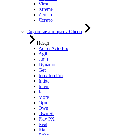
Viron
Xtreme
Zerena
Легато
Слуховые аппараты Oticon
Назад
Acto / Acto Pro
Agil
Chili
Dynamo
Get
Ino / Ino Pro
Intiga
Intent
Jet
More
Opn
Own
Own SI
Play PX
Real
Ria