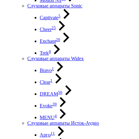
Motion Nx
Слуховые аппараты Sonic
5
Captivate
25
Cheer
20
Enchant
4
Trek
Слуховые аппараты Widex
1
Bravo
1
Clear
50
DREAM
39
Evoke
4
MENU
Слуховые аппараты Исток-Аудио
11
Арго