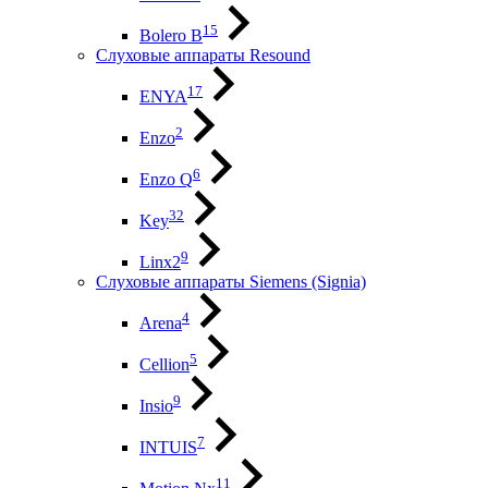
15
Bolero B
Слуховые аппараты Resound
17
ENYA
2
Enzo
6
Enzo Q
32
Key
9
Linx2
Слуховые аппараты Siemens (Signia)
4
Arena
5
Cellion
9
Insio
7
INTUIS
11