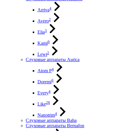
4
Arriva
2
Avero
3
Elia
6
Kami
2
Lewi
Слуховые аппараты Aurica
4
Atom P
6
Doremi
4
Every
28
Like
4
Nanotrim
Слуховые аппараты Baha
Слуховые аппараты Bernafon