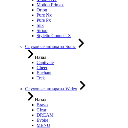
Motion Primax
Orion
Pure Nx
Pure Px
Silk
Sirion
Styletto Connect X
Слуховые аппараты Sonic
Назад
Captivate
Cheer
Enchant
Trek
Слуховые аппараты Widex
Назад
Bravo
Clear
DREAM
Evoke
MENU