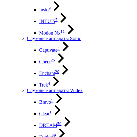
9
Insio
7
INTUIS
11
Motion Nx
Слуховые аппараты Sonic
5
Captivate
25
Cheer
20
Enchant
4
Trek
Слуховые аппараты Widex
1
Bravo
1
Clear
50
DREAM
39
Evoke