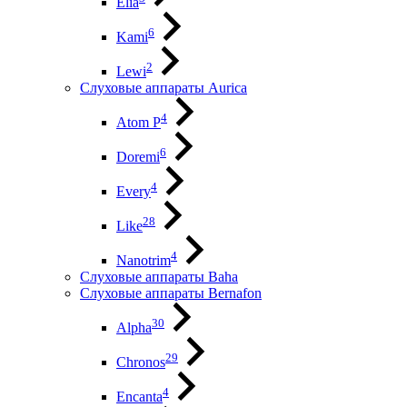
Elia
6
Kami
2
Lewi
Слуховые аппараты Aurica
4
Atom P
6
Doremi
4
Every
28
Like
4
Nanotrim
Слуховые аппараты Baha
Слуховые аппараты Bernafon
30
Alpha
29
Chronos
4
Encanta