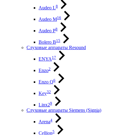
8
Audeo L
16
Audeo М
8
Audeo P
15
Bolero B
Слуховые аппараты Resound
17
ENYA
2
Enzo
6
Enzo Q
32
Key
9
Linx2
Слуховые аппараты Siemens (Signia)
4
Arena
5
Cellion