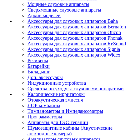
Мощные слуховые аппараты
Сверхмощные слуховые аппараты
Архив моделей
Аксессуары для слуховых аппаратов Baha
Аксессуары для слуховых аппаратов Bernafon
Аксессуары для слуховых аппаратов Oticon
Аксессуары для слуховых аппаратов Phonak
Аксессуары для слуховых аппаратов ReSound
Аксессуары для слуховых аппаратов Signia
Аксессуары для слуховых аппаратов Widex
Ресиверы
Батарейки
Вкладыши
Доп. аксессуары
Индукционные устройства
Средства по уходу за слуховыми аппаратами
Калорические ирригаторы
Отоакустическая эмиссия
ЛОР комбайны
Тимпанометры и Импедансометры
Программаторы
Аппараты для ТЭС-терапии
Шумозащитные кабины (Акустические
анэхоидные камеры)
Анализаторы слуховых аппаратов