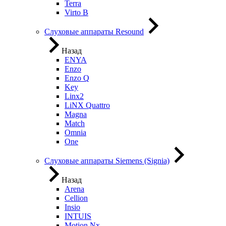
Terra
Virto B
Слуховые аппараты Resound
Назад
ENYA
Enzo
Enzo Q
Key
Linx2
LiNX Quattro
Magna
Match
Omnia
One
Слуховые аппараты Siemens (Signia)
Назад
Arena
Cellion
Insio
INTUIS
Motion Nx