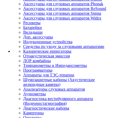
Аксессуары для слуховых аппаратов Phonak
Аксессуары для слуховых аппаратов ReSound
Аксессуары для слуховых аппаратов Signia
Аксессуары для слуховых аппаратов Widex
Ресиверы
Батарейки
Вкладыши
Доп. аксессуары
Индукционные устройства
Средства по уходу за слуховыми аппаратами
Калорические ирригаторы
Отоакустическая эмиссия
ЛОР комбайны
Тимпанометры и Импедансометры
Программаторы
Аппараты для ТЭС-терапии
Шумозащитные кабины (Акустические
анэхоидные камеры)
Анализаторы слуховых аппаратов
Аудиометры
Диагностика вестибулярного аппарата
(Видеонистагмография)
Диагностические наборы
Камертоны
Отоскопы