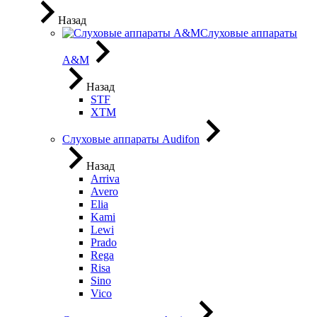
Назад
Слуховые аппараты
A&M
Назад
STF
XTM
Слуховые аппараты Audifon
Назад
Arriva
Avero
Elia
Kami
Lewi
Prado
Rega
Risa
Sino
Vico