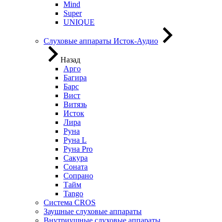
Mind
Super
UNIQUE
Слуховые аппараты Исток-Аудио
Назад
Арго
Багира
Барс
Вист
Витязь
Исток
Лира
Руна
Руна L
Руна Pro
Сакура
Соната
Сопрано
Тайм
Tango
Система CROS
Заушные слуховые аппараты
Внутриушные слуховые аппараты