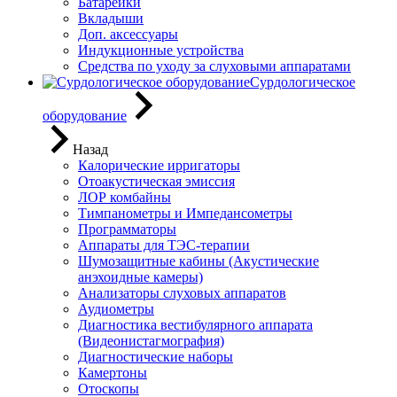
Батарейки
Вкладыши
Доп. аксессуары
Индукционные устройства
Средства по уходу за слуховыми аппаратами
Сурдологическое
оборудование
Назад
Калорические ирригаторы
Отоакустическая эмиссия
ЛОР комбайны
Тимпанометры и Импедансометры
Программаторы
Аппараты для ТЭС-терапии
Шумозащитные кабины (Акустические
анэхоидные камеры)
Анализаторы слуховых аппаратов
Аудиометры
Диагностика вестибулярного аппарата
(Видеонистагмография)
Диагностические наборы
Камертоны
Отоскопы