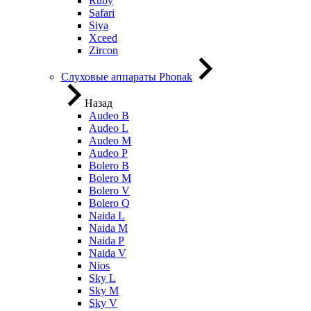
Ruby
Safari
Siya
Xceed
Zircon
Слуховые аппараты Phonak
Назад
Audeo B
Audeo L
Audeo М
Audeo P
Bolero B
Bolero M
Bolero V
Bolero Q
Naida L
Naida M
Naida P
Naida V
Nios
Sky L
Sky M
Sky V