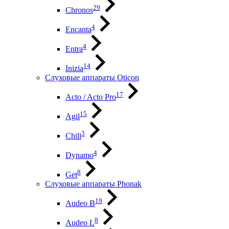
29
Chronos
4
Encanta
4
Entra
14
Inizia
Слуховые аппараты Oticon
17
Acto / Acto Pro
15
Agil
3
Chili
4
Dynamo
8
Get
Слуховые аппараты Phonak
19
Audeo B
8
Audeo L