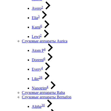
2
Avero
3
Elia
6
Kami
2
Lewi
Слуховые аппараты Aurica
4
Atom P
6
Doremi
4
Every
28
Like
4
Nanotrim
Слуховые аппараты Baha
Слуховые аппараты Bernafon
30
Alpha