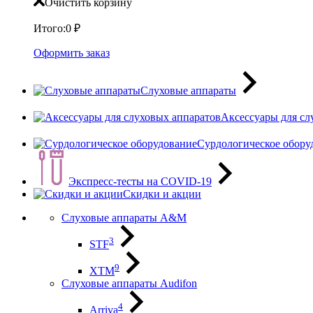
Очистить корзину
Итого:
0
₽
Оформить заказ
Слуховые аппараты
Аксессуары для сл
Сурдологическое обору
Экспресс-тесты на COVID-19
Скидки и акции
Слуховые аппараты A&M
3
STF
9
XTM
Слуховые аппараты Audifon
4
Arriva