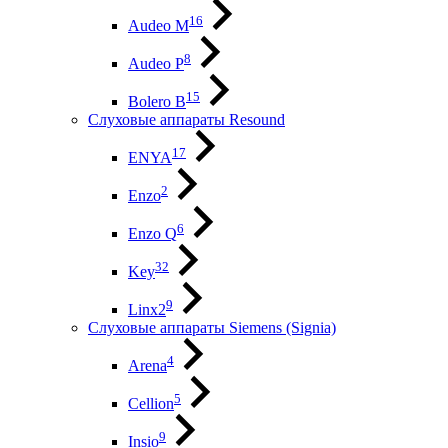
16
Audeo М
8
Audeo P
15
Bolero B
Слуховые аппараты Resound
17
ENYA
2
Enzo
6
Enzo Q
32
Key
9
Linx2
Слуховые аппараты Siemens (Signia)
4
Arena
5
Cellion
9
Insio