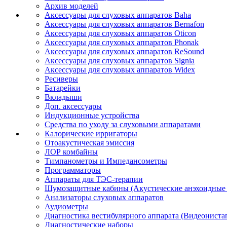
Архив моделей
Аксессуары для слуховых аппаратов Baha
Аксессуары для слуховых аппаратов Bernafon
Аксессуары для слуховых аппаратов Oticon
Аксессуары для слуховых аппаратов Phonak
Аксессуары для слуховых аппаратов ReSound
Аксессуары для слуховых аппаратов Signia
Аксессуары для слуховых аппаратов Widex
Ресиверы
Батарейки
Вкладыши
Доп. аксессуары
Индукционные устройства
Средства по уходу за слуховыми аппаратами
Калорические ирригаторы
Отоакустическая эмиссия
ЛОР комбайны
Тимпанометры и Импедансометры
Программаторы
Аппараты для ТЭС-терапии
Шумозащитные кабины (Акустические анэхоидные
Анализаторы слуховых аппаратов
Аудиометры
Диагностика вестибулярного аппарата (Видеониста
Диагностические наборы