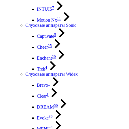
7
INTUIS
11
Motion Nx
Слуховые аппараты Sonic
5
Captivate
25
Cheer
20
Enchant
4
Trek
Слуховые аппараты Widex
1
Bravo
1
Clear
50
DREAM
39
Evoke
4
MENU