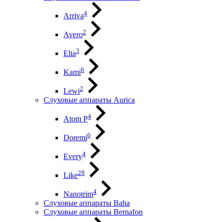
4
Arriva
2
Avero
3
Elia
6
Kami
2
Lewi
Слуховые аппараты Aurica
4
Atom P
6
Doremi
4
Every
28
Like
4
Nanotrim
Слуховые аппараты Baha
Слуховые аппараты Bernafon