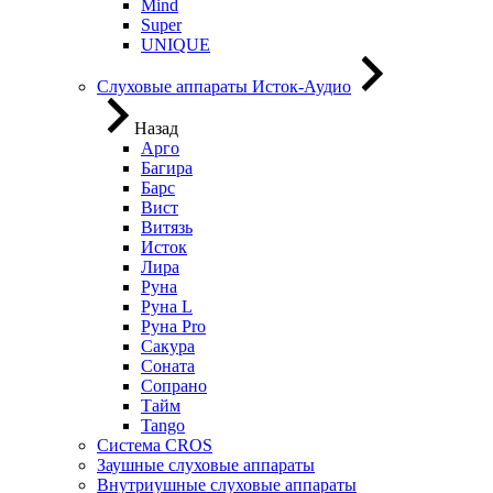
Mind
Super
UNIQUE
Слуховые аппараты Исток-Аудио
Назад
Арго
Багира
Барс
Вист
Витязь
Исток
Лира
Руна
Руна L
Руна Pro
Сакура
Соната
Сопрано
Тайм
Tango
Система CROS
Заушные слуховые аппараты
Внутриушные слуховые аппараты