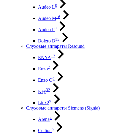
8
Audeo L
16
Audeo М
8
Audeo P
15
Bolero B
Слуховые аппараты Resound
17
ENYA
2
Enzo
6
Enzo Q
32
Key
9
Linx2
Слуховые аппараты Siemens (Signia)
4
Arena
5
Cellion