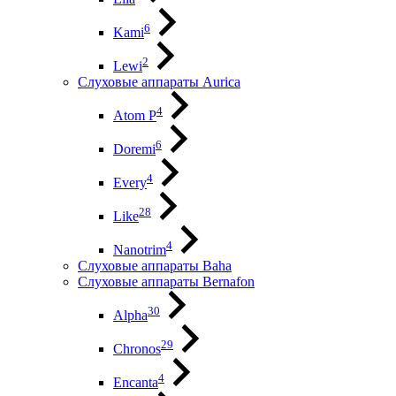
6
Kami
2
Lewi
Слуховые аппараты Aurica
4
Atom P
6
Doremi
4
Every
28
Like
4
Nanotrim
Слуховые аппараты Baha
Слуховые аппараты Bernafon
30
Alpha
29
Chronos
4
Encanta