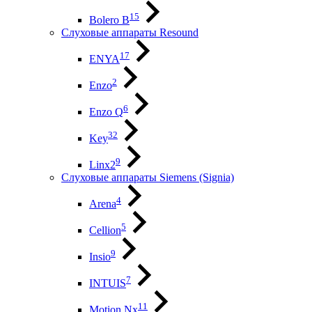
15
Bolero B
Слуховые аппараты Resound
17
ENYA
2
Enzo
6
Enzo Q
32
Key
9
Linx2
Слуховые аппараты Siemens (Signia)
4
Arena
5
Cellion
9
Insio
7
INTUIS
11
Motion Nx