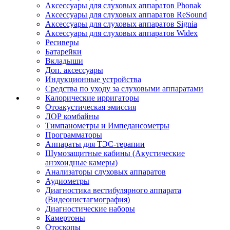
Аксессуары для слуховых аппаратов Phonak
Аксессуары для слуховых аппаратов ReSound
Аксессуары для слуховых аппаратов Signia
Аксессуары для слуховых аппаратов Widex
Ресиверы
Батарейки
Вкладыши
Доп. аксессуары
Индукционные устройства
Средства по уходу за слуховыми аппаратами
Калорические ирригаторы
Отоакустическая эмиссия
ЛОР комбайны
Тимпанометры и Импедансометры
Программаторы
Аппараты для ТЭС-терапии
Шумозащитные кабины (Акустические
анэхоидные камеры)
Анализаторы слуховых аппаратов
Аудиометры
Диагностика вестибулярного аппарата
(Видеонистагмография)
Диагностические наборы
Камертоны
Отоскопы