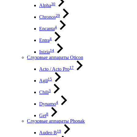
30
Alpha
29
Chronos
4
Encanta
4
Entra
14
Inizia
Слуховые аппараты Oticon
17
Acto / Acto Pro
15
Agil
3
Chili
4
Dynamo
8
Get
Слуховые аппараты Phonak
19
Audeo B