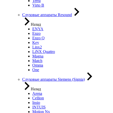
Terra
Virto B
Слуховые аппараты Resound
Назад
ENYA
Enzo
Enzo Q
Key
Linx2
LiNX Quattro
Magna
Match
Omnia
One
Слуховые аппараты Siemens (Signia)
Назад
Arena
Cellion
Insio
INTUIS
Motion Nx