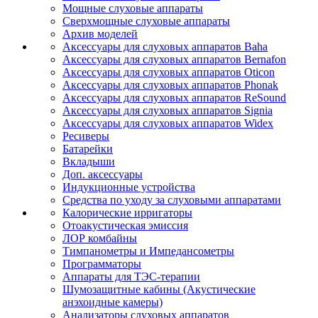
Мощные слуховые аппараты
Сверхмощные слуховые аппараты
Архив моделей
Аксессуары для слуховых аппаратов Baha
Аксессуары для слуховых аппаратов Bernafon
Аксессуары для слуховых аппаратов Oticon
Аксессуары для слуховых аппаратов Phonak
Аксессуары для слуховых аппаратов ReSound
Аксессуары для слуховых аппаратов Signia
Аксессуары для слуховых аппаратов Widex
Ресиверы
Батарейки
Вкладыши
Доп. аксессуары
Индукционные устройства
Средства по уходу за слуховыми аппаратами
Калорические ирригаторы
Отоакустическая эмиссия
ЛОР комбайны
Тимпанометры и Импедансометры
Программаторы
Аппараты для ТЭС-терапии
Шумозащитные кабины (Акустические
анэхоидные камеры)
Анализаторы слуховых аппаратов