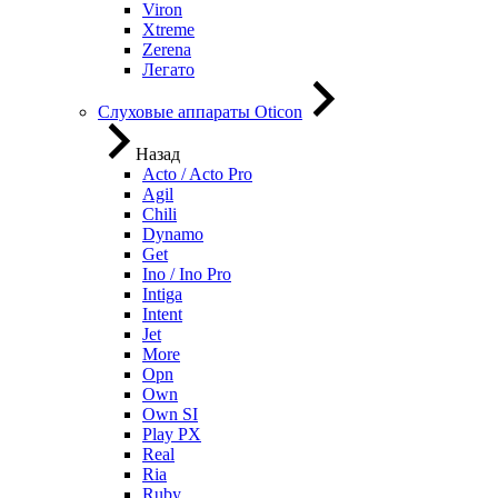
Viron
Xtreme
Zerena
Легато
Слуховые аппараты Oticon
Назад
Acto / Acto Pro
Agil
Chili
Dynamo
Get
Ino / Ino Pro
Intiga
Intent
Jet
More
Opn
Own
Own SI
Play PX
Real
Ria
Ruby