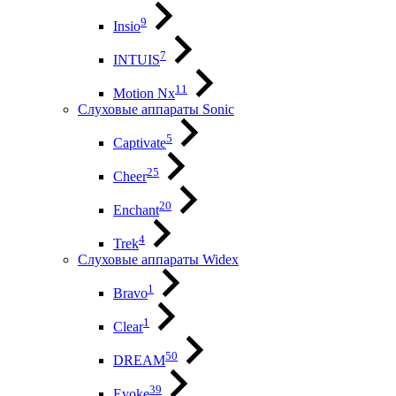
9
Insio
7
INTUIS
11
Motion Nx
Слуховые аппараты Sonic
5
Captivate
25
Cheer
20
Enchant
4
Trek
Слуховые аппараты Widex
1
Bravo
1
Clear
50
DREAM
39
Evoke