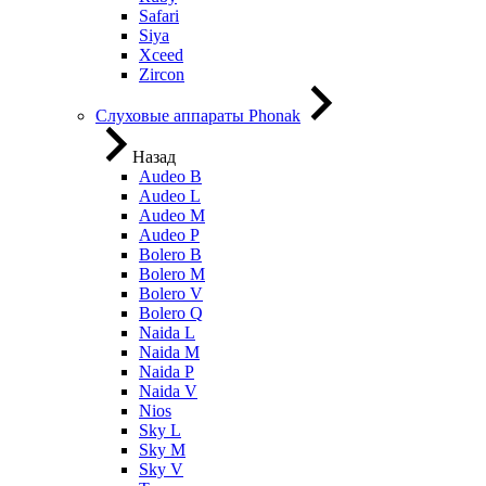
Safari
Siya
Xceed
Zircon
Слуховые аппараты Phonak
Назад
Audeo B
Audeo L
Audeo М
Audeo P
Bolero B
Bolero M
Bolero V
Bolero Q
Naida L
Naida M
Naida P
Naida V
Nios
Sky L
Sky M
Sky V