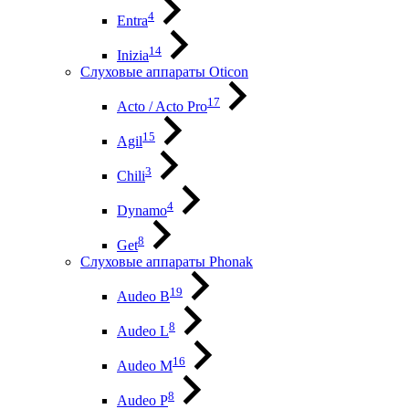
4
Entra
14
Inizia
Слуховые аппараты Oticon
17
Acto / Acto Pro
15
Agil
3
Chili
4
Dynamo
8
Get
Слуховые аппараты Phonak
19
Audeo B
8
Audeo L
16
Audeo М
8
Audeo P