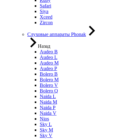
Ruby
Safari
Siya
Xceed
Zircon
Слуховые аппараты Phonak
Назад
Audeo B
Audeo L
Audeo М
Audeo P
Bolero B
Bolero M
Bolero V
Bolero Q
Naida L
Naida M
Naida P
Naida V
Nios
Sky L
Sky M
Sky V