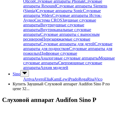
Oticon
Слуховые аппараты Phonak
Слуховые
аппараты Resound
Слуховые аппараты Siemens
(Signia)
Слуховые аппараты Sonic
Слуховые
аппараты Widex
Слуховые аппараты Исток-
Аудио
Система CROS
Заушные слуховые
аппараты
Внутриушные слуховые
аппараты
Внутриканальные слуховые
аппараты
Слуховые аппараты с выносным
ресивером
Перезаряжаемые слуховые
аппараты
Слуховые аппараты для детей
Слуховые
аппараты для подростков
Слуховые аппараты для
пожилых
Цифровые слуховые
аппараты
Аналоговые слуховые аппараты
Мощные
слуховые аппараты
Сверхмощные слуховые
аппараты
Архив моделей
Sino
Arriva
Avero
Elia
Kami
Lewi
Prado
Rega
Risa
Vico
Купить Заушный Cлуховой аппарат Audifon Sino P по
цене 32...
Cлуховой аппарат Audifon Sino P