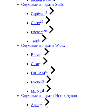
Motion Nx
Слуховые аппараты Sonic
5
Captivate
25
Cheer
20
Enchant
4
Trek
Слуховые аппараты Widex
1
Bravo
1
Clear
50
DREAM
39
Evoke
4
MENU
Слуховые аппараты Исток-Аудио
11
Арго