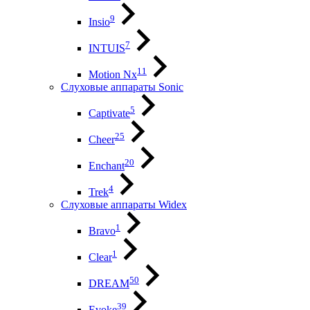
9
Insio
7
INTUIS
11
Motion Nx
Слуховые аппараты Sonic
5
Captivate
25
Cheer
20
Enchant
4
Trek
Слуховые аппараты Widex
1
Bravo
1
Clear
50
DREAM
39
Evoke