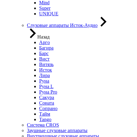
Mind
Super
UNIQUE
Слуховые аппараты Исток-Аудио
Назад
Арго
Багира
Барс
Вист
Витязь
Исток
Лира
Руна
Руна L
Руна Pro
Сакура
Соната
Сопрано
Тайм
Tango
Система CROS
Заушные слуховые аппараты
Внутриушные слуховые аппараты