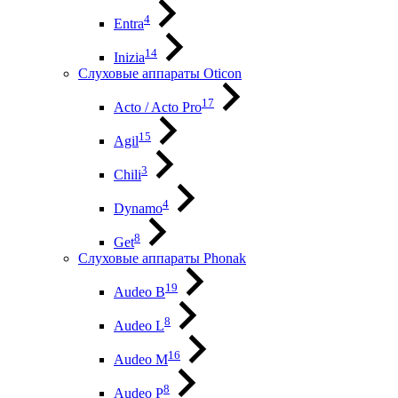
4
Entra
14
Inizia
Слуховые аппараты Oticon
17
Acto / Acto Pro
15
Agil
3
Chili
4
Dynamo
8
Get
Слуховые аппараты Phonak
19
Audeo B
8
Audeo L
16
Audeo М
8
Audeo P