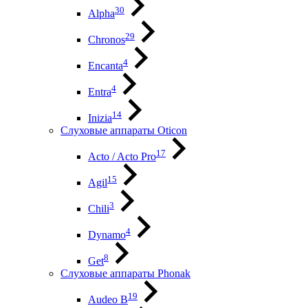
30
Alpha
29
Chronos
4
Encanta
4
Entra
14
Inizia
Слуховые аппараты Oticon
17
Acto / Acto Pro
15
Agil
3
Chili
4
Dynamo
8
Get
Слуховые аппараты Phonak
19
Audeo B