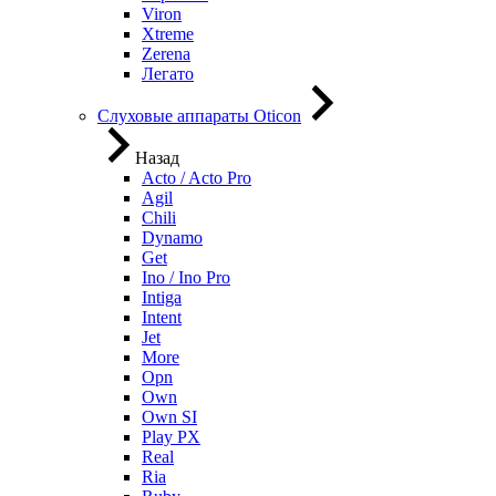
Viron
Xtreme
Zerena
Легато
Слуховые аппараты Oticon
Назад
Acto / Acto Pro
Agil
Chili
Dynamo
Get
Ino / Ino Pro
Intiga
Intent
Jet
More
Opn
Own
Own SI
Play PX
Real
Ria