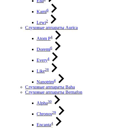
Elia
6
Kami
2
Lewi
Слуховые аппараты Aurica
4
Atom P
6
Doremi
4
Every
28
Like
4
Nanotrim
Слуховые аппараты Baha
Слуховые аппараты Bernafon
30
Alpha
29
Chronos
4
Encanta