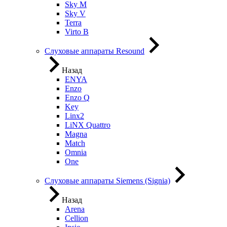
Sky M
Sky V
Terra
Virto B
Слуховые аппараты Resound
Назад
ENYA
Enzo
Enzo Q
Key
Linx2
LiNX Quattro
Magna
Match
Omnia
One
Слуховые аппараты Siemens (Signia)
Назад
Arena
Cellion