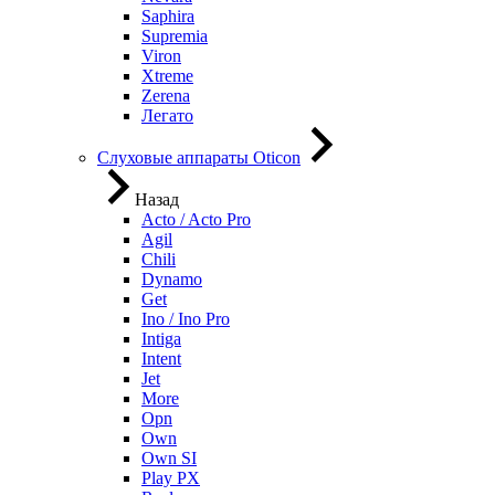
Saphira
Supremia
Viron
Xtreme
Zerena
Легато
Слуховые аппараты Oticon
Назад
Acto / Acto Pro
Agil
Chili
Dynamo
Get
Ino / Ino Pro
Intiga
Intent
Jet
More
Opn
Own
Own SI
Play PX