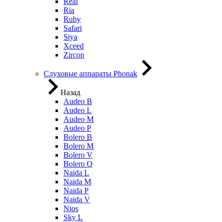
Real
Ria
Ruby
Safari
Siya
Xceed
Zircon
Слуховые аппараты Phonak
Назад
Audeo B
Audeo L
Audeo М
Audeo P
Bolero B
Bolero M
Bolero V
Bolero Q
Naida L
Naida M
Naida P
Naida V
Nios
Sky L