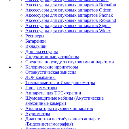
Аксессуары для слуховых аппаратов Bernafon
Аксессуары для слуховых аппаратов Oticon
Аксессуары для слуховых аппаратов Phonak
Аксессуары для слуховых аппаратов ReSound
Аксессуары для слуховых аппаратов Signia
Аксессуары для слуховых аппаратов Widex
Ресиверы
Батарейки
Вкладыши
Доп. аксессуары
Индукционные устройства
Средства по уходу за слуховыми аппаратами
Калорические ирригаторы
Отоакустическая эмиссия
ЛОР комбайны
Тимпанометры и Импедансометры
Программаторы
Аппараты для ТЭС-терапии
Шумозащитные кабины (Акустические
анэхоидные камеры)
Анализаторы слуховых аппаратов
Аудиометры
Диагностика вестибулярного аппарата
(Видеонистагмография)