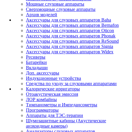
Мощные слуховые аппараты
Сверхмощные слуховые аппараты
Архив моделей
Аксессуары для слуховых аппаратов Baha
Аксессуары для слуховых аппаратов Bernafon
Аксессуары для слуховых аппаратов Oticon
Аксессуары для слуховых аппаратов Phonak
Аксессуары для слуховых аппаратов ReSound
Аксессуары для слуховых аппаратов Signia
Аксессуары для слуховых аппаратов Widex
Ресиверы
Батарейки
Вкладыши
Доп. аксессуары
Индукционные устройства
Средства по уходу за слуховыми аппаратами
Калорические ирригаторы
Отоакустическая эмиссия
ЛОР комбайны
Тимпанометры и Импедансометры
Программаторы
Аппараты для ТЭС-терапии
Шумозащитные кабины (Акустические
анэхоидные камеры)
Анализаторы слуховых аппаратов