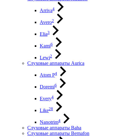
4
Arriva
2
Avero
3
Elia
6
Kami
2
Lewi
Слуховые аппараты Aurica
4
Atom P
6
Doremi
4
Every
28
Like
4
Nanotrim
Слуховые аппараты Baha
Слуховые аппараты Bernafon