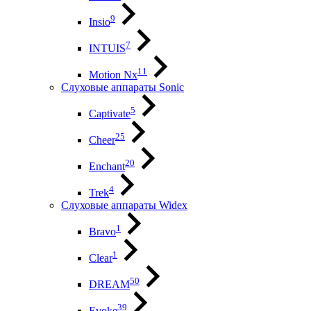
9
Insio
7
INTUIS
11
Motion Nx
Слуховые аппараты Sonic
5
Captivate
25
Cheer
20
Enchant
4
Trek
Слуховые аппараты Widex
1
Bravo
1
Clear
50
DREAM
39
Evoke