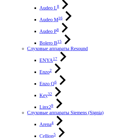
8
Audeo L
16
Audeo М
8
Audeo P
15
Bolero B
Слуховые аппараты Resound
17
ENYA
2
Enzo
6
Enzo Q
32
Key
9
Linx2
Слуховые аппараты Siemens (Signia)
4
Arena
5
Cellion