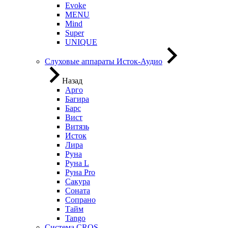
Evoke
MENU
Mind
Super
UNIQUE
Слуховые аппараты Исток-Аудио
Назад
Арго
Багира
Барс
Вист
Витязь
Исток
Лира
Руна
Руна L
Руна Pro
Сакура
Соната
Сопрано
Тайм
Tango
Система CROS