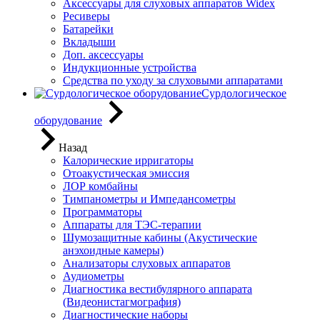
Аксессуары для слуховых аппаратов Widex
Ресиверы
Батарейки
Вкладыши
Доп. аксессуары
Индукционные устройства
Средства по уходу за слуховыми аппаратами
Сурдологическое
оборудование
Назад
Калорические ирригаторы
Отоакустическая эмиссия
ЛОР комбайны
Тимпанометры и Импедансометры
Программаторы
Аппараты для ТЭС-терапии
Шумозащитные кабины (Акустические
анэхоидные камеры)
Анализаторы слуховых аппаратов
Аудиометры
Диагностика вестибулярного аппарата
(Видеонистагмография)
Диагностические наборы