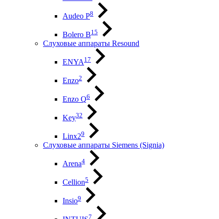
8
Audeo P
15
Bolero B
Слуховые аппараты Resound
17
ENYA
2
Enzo
6
Enzo Q
32
Key
9
Linx2
Слуховые аппараты Siemens (Signia)
4
Arena
5
Cellion
9
Insio
7