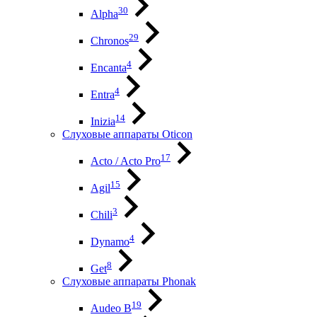
30
Alpha
29
Chronos
4
Encanta
4
Entra
14
Inizia
Слуховые аппараты Oticon
17
Acto / Acto Pro
15
Agil
3
Chili
4
Dynamo
8
Get
Слуховые аппараты Phonak
19
Audeo B