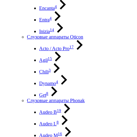
4
Encanta
4
Entra
14
Inizia
Слуховые аппараты Oticon
17
Acto / Acto Pro
15
Agil
3
Chili
4
Dynamo
8
Get
Слуховые аппараты Phonak
19
Audeo B
8
Audeo L
16
Audeo М