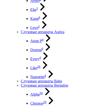
Avero
3
Elia
6
Kami
2
Lewi
Слуховые аппараты Aurica
4
Atom P
6
Doremi
4
Every
28
Like
4
Nanotrim
Слуховые аппараты Baha
Слуховые аппараты Bernafon
30
Alpha
29
Chronos