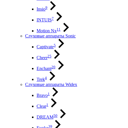
9
Insio
7
INTUIS
11
Motion Nx
Слуховые аппараты Sonic
5
Captivate
25
Cheer
20
Enchant
4
Trek
Слуховые аппараты Widex
1
Bravo
1
Clear
50
DREAM
39
Evoke