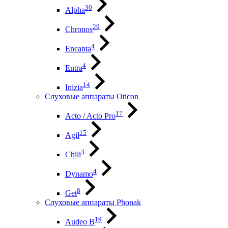
30
Alpha
29
Chronos
4
Encanta
4
Entra
14
Inizia
Слуховые аппараты Oticon
17
Acto / Acto Pro
15
Agil
3
Chili
4
Dynamo
8
Get
Слуховые аппараты Phonak
19
Audeo B