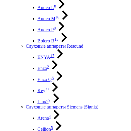
8
Audeo L
16
Audeo М
8
Audeo P
15
Bolero B
Слуховые аппараты Resound
17
ENYA
2
Enzo
6
Enzo Q
32
Key
9
Linx2
Слуховые аппараты Siemens (Signia)
4
Arena
5
Cellion