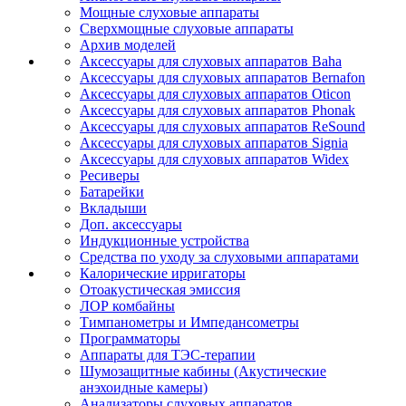
Мощные слуховые аппараты
Сверхмощные слуховые аппараты
Архив моделей
Аксессуары для слуховых аппаратов Baha
Аксессуары для слуховых аппаратов Bernafon
Аксессуары для слуховых аппаратов Oticon
Аксессуары для слуховых аппаратов Phonak
Аксессуары для слуховых аппаратов ReSound
Аксессуары для слуховых аппаратов Signia
Аксессуары для слуховых аппаратов Widex
Ресиверы
Батарейки
Вкладыши
Доп. аксессуары
Индукционные устройства
Средства по уходу за слуховыми аппаратами
Калорические ирригаторы
Отоакустическая эмиссия
ЛОР комбайны
Тимпанометры и Импедансометры
Программаторы
Аппараты для ТЭС-терапии
Шумозащитные кабины (Акустические
анэхоидные камеры)
Анализаторы слуховых аппаратов