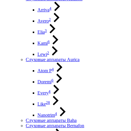
4
Arriva
2
Avero
3
Elia
6
Kami
2
Lewi
Слуховые аппараты Aurica
4
Atom P
6
Doremi
4
Every
28
Like
4
Nanotrim
Слуховые аппараты Baha
Слуховые аппараты Bernafon