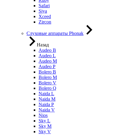
Ruby
Safari
Siya
Xceed
Zircon
Слуховые аппараты Phonak
Назад
Audeo B
Audeo L
Audeo М
Audeo P
Bolero B
Bolero M
Bolero V
Bolero Q
Naida L
Naida M
Naida P
Naida V
Nios
Sky L
Sky M
Sky V