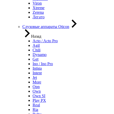
Viron
Xtreme
Zerena
Легато
Слуховые аппараты Oticon
Назад
Acto / Acto Pro
Agil
Chili
Dynamo
Get
Ino / Ino Pro
Intiga
Intent
Jet
More
Opn
Own
Own SI
Play PX
Real
Ria