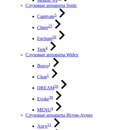
Motion Nx
Слуховые аппараты Sonic
5
Captivate
25
Cheer
20
Enchant
4
Trek
Слуховые аппараты Widex
1
Bravo
1
Clear
50
DREAM
39
Evoke
4
MENU
Слуховые аппараты Исток-Аудио
11
Арго