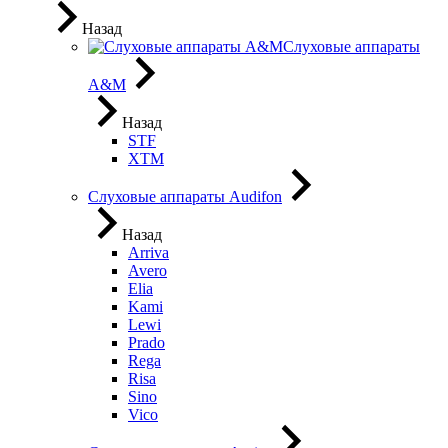
Назад
Слуховые аппараты
A&M
Назад
STF
XTM
Слуховые аппараты Audifon
Назад
Arriva
Avero
Elia
Kami
Lewi
Prado
Rega
Risa
Sino
Vico