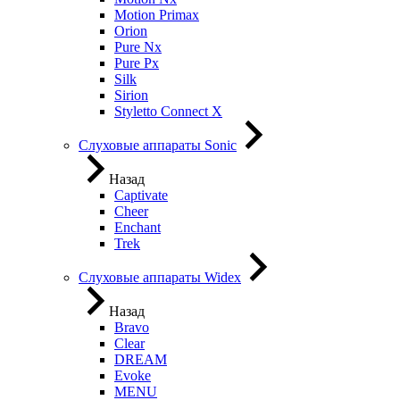
Motion Primax
Orion
Pure Nx
Pure Px
Silk
Sirion
Styletto Connect X
Слуховые аппараты Sonic
Назад
Captivate
Cheer
Enchant
Trek
Слуховые аппараты Widex
Назад
Bravo
Clear
DREAM
Evoke
MENU