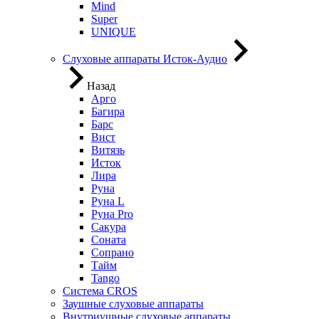
Mind
Super
UNIQUE
Слуховые аппараты Исток-Аудио
Назад
Арго
Багира
Барс
Вист
Витязь
Исток
Лира
Руна
Руна L
Руна Pro
Сакура
Соната
Сопрано
Тайм
Tango
Система CROS
Заушные слуховые аппараты
Внутриушные слуховые аппараты