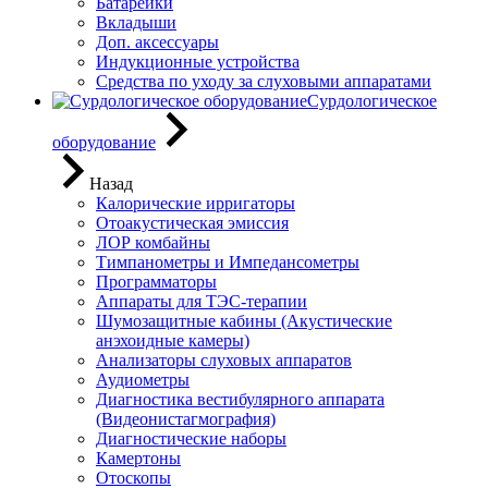
Батарейки
Вкладыши
Доп. аксессуары
Индукционные устройства
Средства по уходу за слуховыми аппаратами
Сурдологическое
оборудование
Назад
Калорические ирригаторы
Отоакустическая эмиссия
ЛОР комбайны
Тимпанометры и Импедансометры
Программаторы
Аппараты для ТЭС-терапии
Шумозащитные кабины (Акустические
анэхоидные камеры)
Анализаторы слуховых аппаратов
Аудиометры
Диагностика вестибулярного аппарата
(Видеонистагмография)
Диагностические наборы
Камертоны
Отоскопы