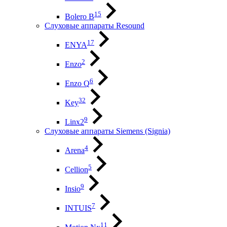
15
Bolero B
Слуховые аппараты Resound
17
ENYA
2
Enzo
6
Enzo Q
32
Key
9
Linx2
Слуховые аппараты Siemens (Signia)
4
Arena
5
Cellion
9
Insio
7
INTUIS
11