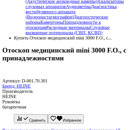
(Акустические анэхоидные камеры)
Анализаторы
слуховых аппаратов
Аудиометры
Диагностика
вестибулярного аппарата
(Видеонистагмография)
Диагностические
наборы
Камертоны
Принадлежности к
отоскопам
Расходные материалы
Слуховые
вызванные потенциалы (СВП, КСВП)
Купить Отоскоп медицинский mini 3000 F.O., c...
Отоскоп медицинский mini 3000 F.O., c
принадлежностями
Артикул:
D-001.70.301
Бренд:
HEINE
Производитель
HEINE
Рукоятка
батареечная
Сравнить
Избранное