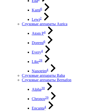
Elia
6
Kami
2
Lewi
Слуховые аппараты Aurica
4
Atom P
6
Doremi
4
Every
28
Like
4
Nanotrim
Слуховые аппараты Baha
Слуховые аппараты Bernafon
30
Alpha
29
Chronos
4
Encanta