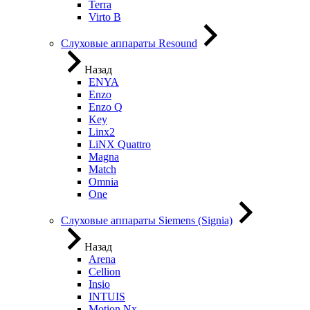
Terra
Virto B
Слуховые аппараты Resound
Назад
ENYA
Enzo
Enzo Q
Key
Linx2
LiNX Quattro
Magna
Match
Omnia
One
Слуховые аппараты Siemens (Signia)
Назад
Arena
Cellion
Insio
INTUIS
Motion Nx