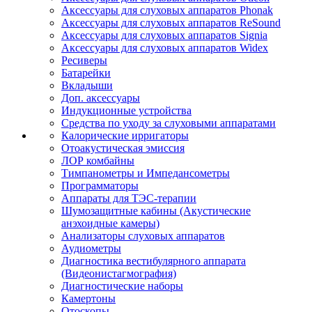
Аксессуары для слуховых аппаратов Phonak
Аксессуары для слуховых аппаратов ReSound
Аксессуары для слуховых аппаратов Signia
Аксессуары для слуховых аппаратов Widex
Ресиверы
Батарейки
Вкладыши
Доп. аксессуары
Индукционные устройства
Средства по уходу за слуховыми аппаратами
Калорические ирригаторы
Отоакустическая эмиссия
ЛОР комбайны
Тимпанометры и Импедансометры
Программаторы
Аппараты для ТЭС-терапии
Шумозащитные кабины (Акустические
анэхоидные камеры)
Анализаторы слуховых аппаратов
Аудиометры
Диагностика вестибулярного аппарата
(Видеонистагмография)
Диагностические наборы
Камертоны
Отоскопы