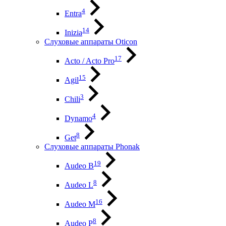
4
Entra
14
Inizia
Слуховые аппараты Oticon
17
Acto / Acto Pro
15
Agil
3
Chili
4
Dynamo
8
Get
Слуховые аппараты Phonak
19
Audeo B
8
Audeo L
16
Audeo М
8
Audeo P