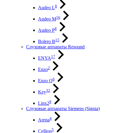
8
Audeo L
16
Audeo М
8
Audeo P
15
Bolero B
Слуховые аппараты Resound
17
ENYA
2
Enzo
6
Enzo Q
32
Key
9
Linx2
Слуховые аппараты Siemens (Signia)
4
Arena
5
Cellion