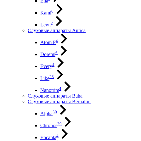
Elia
6
Kami
2
Lewi
Слуховые аппараты Aurica
4
Atom P
6
Doremi
4
Every
28
Like
4
Nanotrim
Слуховые аппараты Baha
Слуховые аппараты Bernafon
30
Alpha
29
Chronos
4
Encanta