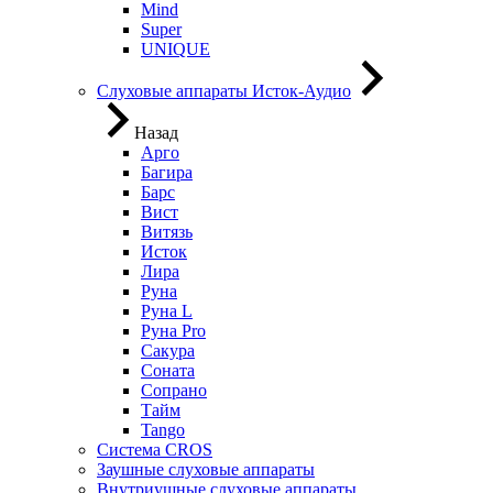
Mind
Super
UNIQUE
Слуховые аппараты Исток-Аудио
Назад
Арго
Багира
Барс
Вист
Витязь
Исток
Лира
Руна
Руна L
Руна Pro
Сакура
Соната
Сопрано
Тайм
Tango
Система CROS
Заушные слуховые аппараты
Внутриушные слуховые аппараты