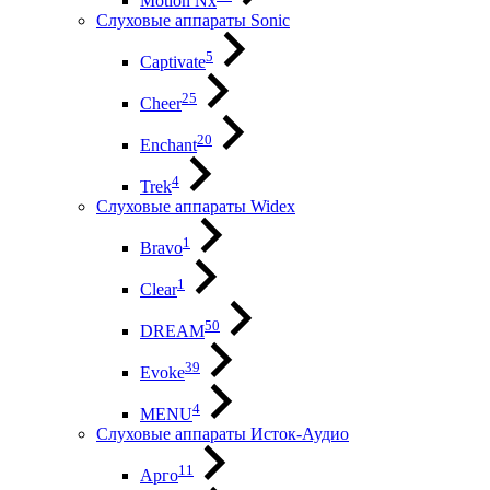
Motion Nx
Слуховые аппараты Sonic
5
Captivate
25
Cheer
20
Enchant
4
Trek
Слуховые аппараты Widex
1
Bravo
1
Clear
50
DREAM
39
Evoke
4
MENU
Слуховые аппараты Исток-Аудио
11
Арго