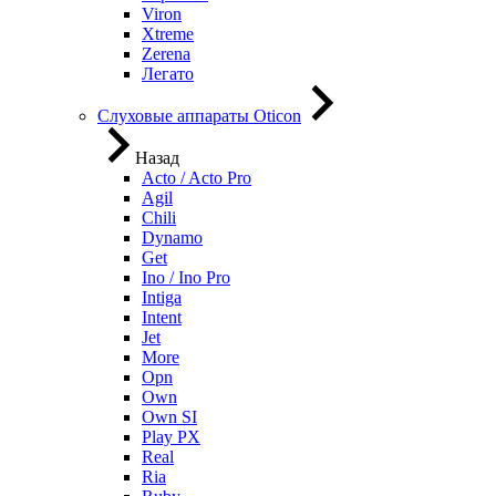
Viron
Xtreme
Zerena
Легато
Слуховые аппараты Oticon
Назад
Acto / Acto Pro
Agil
Chili
Dynamo
Get
Ino / Ino Pro
Intiga
Intent
Jet
More
Opn
Own
Own SI
Play PX
Real
Ria