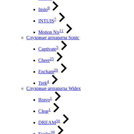
9
Insio
7
INTUIS
11
Motion Nx
Слуховые аппараты Sonic
5
Captivate
25
Cheer
20
Enchant
4
Trek
Слуховые аппараты Widex
1
Bravo
1
Clear
50
DREAM
39
Evoke