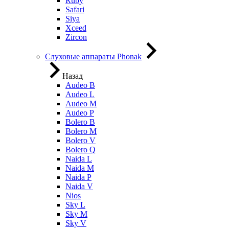
Ruby
Safari
Siya
Xceed
Zircon
Слуховые аппараты Phonak
Назад
Audeo B
Audeo L
Audeo М
Audeo P
Bolero B
Bolero M
Bolero V
Bolero Q
Naida L
Naida M
Naida P
Naida V
Nios
Sky L
Sky M
Sky V