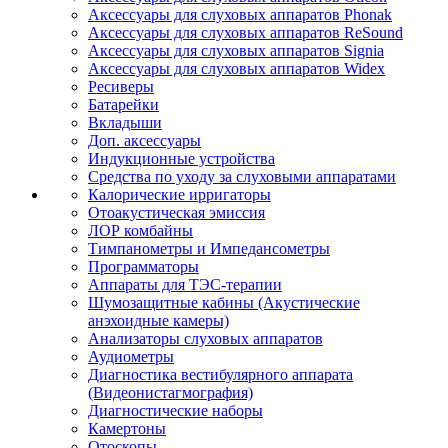
Аксессуары для слуховых аппаратов Phonak
Аксессуары для слуховых аппаратов ReSound
Аксессуары для слуховых аппаратов Signia
Аксессуары для слуховых аппаратов Widex
Ресиверы
Батарейки
Вкладыши
Доп. аксессуары
Индукционные устройства
Средства по уходу за слуховыми аппаратами
Калорические ирригаторы
Отоакустическая эмиссия
ЛОР комбайны
Тимпанометры и Импедансометры
Программаторы
Аппараты для ТЭС-терапии
Шумозащитные кабины (Акустические
анэхоидные камеры)
Анализаторы слуховых аппаратов
Аудиометры
Диагностика вестибулярного аппарата
(Видеонистагмография)
Диагностические наборы
Камертоны
Отоскопы