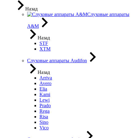
Назад
Слуховые аппараты
A&M
Назад
STF
XTM
Слуховые аппараты Audifon
Назад
Arriva
Avero
Elia
Kami
Lewi
Prado
Rega
Risa
Sino
Vico