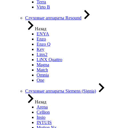
Terra
Virto B
Слуховые аппараты Resound
Назад
ENYA
Enzo
Enzo Q
Key
Linx2
LiNX Quattro
Magna
Match
Omnia
One
Слуховые аппараты Siemens (Signia)
Назад
Arena
Cellion
Insio
INTUIS
Motion Nx