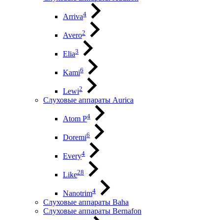
4
Arriva
2
Avero
3
Elia
6
Kami
2
Lewi
Слуховые аппараты Aurica
4
Atom P
6
Doremi
4
Every
28
Like
4
Nanotrim
Слуховые аппараты Baha
Слуховые аппараты Bernafon