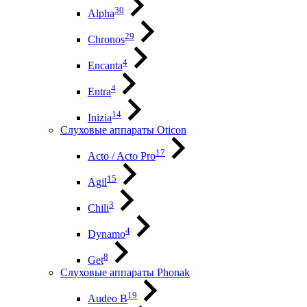
30
Alpha
29
Chronos
4
Encanta
4
Entra
14
Inizia
Слуховые аппараты Oticon
17
Acto / Acto Pro
15
Agil
3
Chili
4
Dynamo
8
Get
Слуховые аппараты Phonak
19
Audeo B