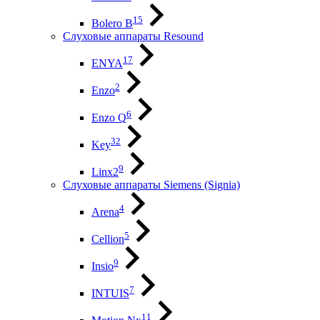
15
Bolero B
Слуховые аппараты Resound
17
ENYA
2
Enzo
6
Enzo Q
32
Key
9
Linx2
Слуховые аппараты Siemens (Signia)
4
Arena
5
Cellion
9
Insio
7
INTUIS
11