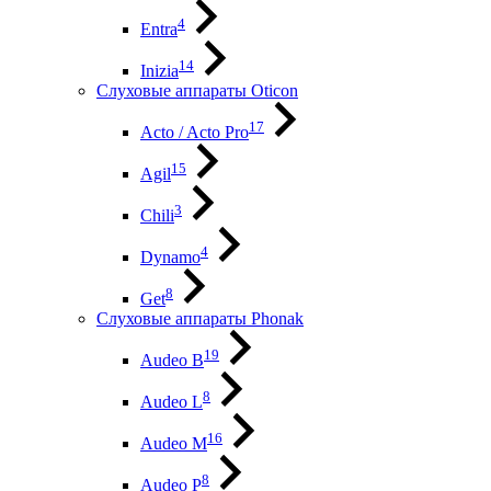
4
Entra
14
Inizia
Слуховые аппараты Oticon
17
Acto / Acto Pro
15
Agil
3
Chili
4
Dynamo
8
Get
Слуховые аппараты Phonak
19
Audeo B
8
Audeo L
16
Audeo М
8
Audeo P