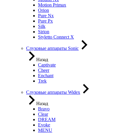
Motion Primax
Orion
Pure Nx
Pure Px
Silk
Sirion
Styletto Connect X
Слуховые аппараты Sonic
Назад
Captivate
Cheer
Enchant
Trek
Слуховые аппараты Widex
Назад
Bravo
Clear
DREAM
Evoke
MENU