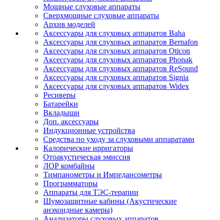
Мощные слуховые аппараты
Сверхмощные слуховые аппараты
Архив моделей
Аксессуары для слуховых аппаратов Baha
Аксессуары для слуховых аппаратов Bernafon
Аксессуары для слуховых аппаратов Oticon
Аксессуары для слуховых аппаратов Phonak
Аксессуары для слуховых аппаратов ReSound
Аксессуары для слуховых аппаратов Signia
Аксессуары для слуховых аппаратов Widex
Ресиверы
Батарейки
Вкладыши
Доп. аксессуары
Индукционные устройства
Средства по уходу за слуховыми аппаратами
Калорические ирригаторы
Отоакустическая эмиссия
ЛОР комбайны
Тимпанометры и Импедансометры
Программаторы
Аппараты для ТЭС-терапии
Шумозащитные кабины (Акустические
анэхоидные камеры)
Анализаторы слуховых аппаратов