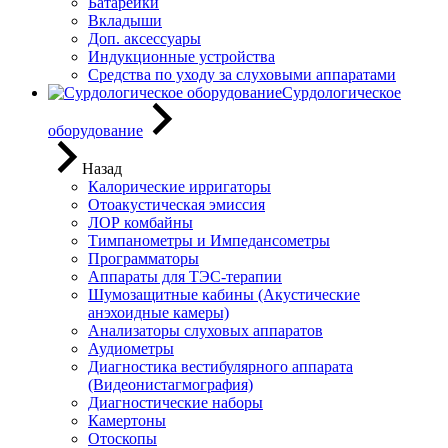
Батарейки
Вкладыши
Доп. аксессуары
Индукционные устройства
Средства по уходу за слуховыми аппаратами
Сурдологическое
оборудование
Назад
Калорические ирригаторы
Отоакустическая эмиссия
ЛОР комбайны
Тимпанометры и Импедансометры
Программаторы
Аппараты для ТЭС-терапии
Шумозащитные кабины (Акустические
анэхоидные камеры)
Анализаторы слуховых аппаратов
Аудиометры
Диагностика вестибулярного аппарата
(Видеонистагмография)
Диагностические наборы
Камертоны
Отоскопы