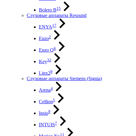
15
Bolero B
Слуховые аппараты Resound
17
ENYA
2
Enzo
6
Enzo Q
32
Key
9
Linx2
Слуховые аппараты Siemens (Signia)
4
Arena
5
Cellion
9
Insio
7
INTUIS
11