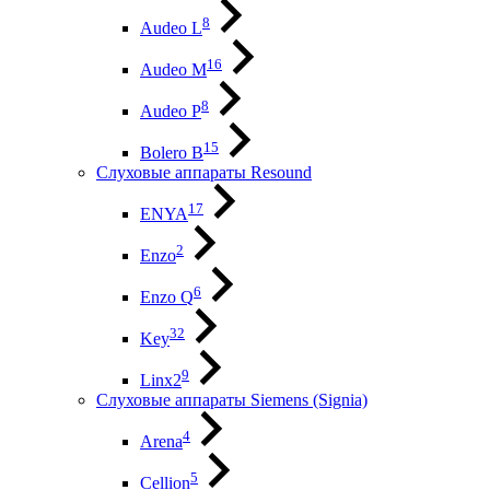
8
Audeo L
16
Audeo М
8
Audeo P
15
Bolero B
Слуховые аппараты Resound
17
ENYA
2
Enzo
6
Enzo Q
32
Key
9
Linx2
Слуховые аппараты Siemens (Signia)
4
Arena
5
Cellion