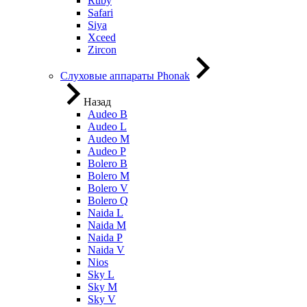
Ruby
Safari
Siya
Xceed
Zircon
Слуховые аппараты Phonak
Назад
Audeo B
Audeo L
Audeo М
Audeo P
Bolero B
Bolero M
Bolero V
Bolero Q
Naida L
Naida M
Naida P
Naida V
Nios
Sky L
Sky M
Sky V