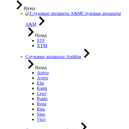
Назад
Слуховые аппараты
A&M
Назад
STF
XTM
Слуховые аппараты Audifon
Назад
Arriva
Avero
Elia
Kami
Lewi
Prado
Rega
Risa
Sino
Vico