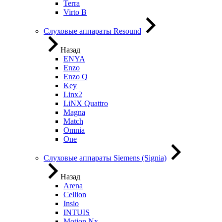
Terra
Virto B
Слуховые аппараты Resound
Назад
ENYA
Enzo
Enzo Q
Key
Linx2
LiNX Quattro
Magna
Match
Omnia
One
Слуховые аппараты Siemens (Signia)
Назад
Arena
Cellion
Insio
INTUIS
Motion Nx