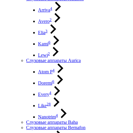
4
Arriva
2
Avero
3
Elia
6
Kami
2
Lewi
Слуховые аппараты Aurica
4
Atom P
6
Doremi
4
Every
28
Like
4
Nanotrim
Слуховые аппараты Baha
Слуховые аппараты Bernafon