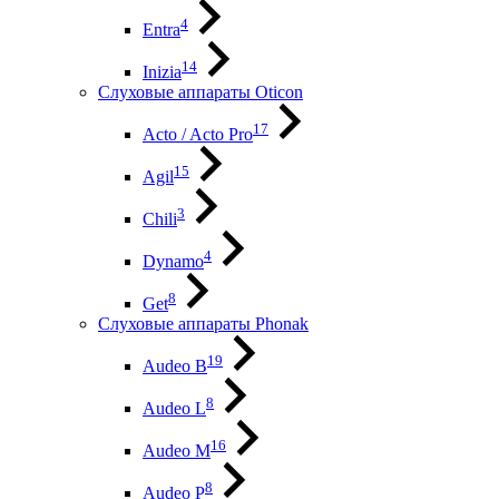
4
Entra
14
Inizia
Слуховые аппараты Oticon
17
Acto / Acto Pro
15
Agil
3
Chili
4
Dynamo
8
Get
Слуховые аппараты Phonak
19
Audeo B
8
Audeo L
16
Audeo М
8
Audeo P