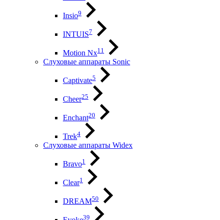
9
Insio
7
INTUIS
11
Motion Nx
Слуховые аппараты Sonic
5
Captivate
25
Cheer
20
Enchant
4
Trek
Слуховые аппараты Widex
1
Bravo
1
Clear
50
DREAM
39
Evoke