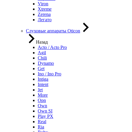
Viron
Xtreme
Zerena
Легато
Слуховые аппараты Oticon
Назад
Acto / Acto Pro
Agil
Chili
Dynamo
Get
Ino / Ino Pro
Intiga
Intent
Jet
More
Opn
Own
Own SI
Play PX
Real
Ria