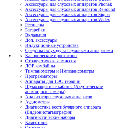
Аксессуары для слуховых аппаратов Phonak
Аксессуары для слуховых аппаратов ReSound
Аксессуары для слуховых аппаратов Signia
Аксессуары для слуховых аппаратов Widex
Ресиверы
Батарейки
Вкладыши
Доп. аксессуары
Индукционные устройства
Средства по уходу за слуховыми аппаратами
Калорические ирригаторы
Отоакустическая эмиссия
ЛОР комбайны
Тимпанометры и Импедансометры
Программаторы
Аппараты для ТЭС-терапии
Шумозащитные кабины (Акустические
анэхоидные камеры)
Анализаторы слуховых аппаратов
Аудиометры
Диагностика вестибулярного аппарата
(Видеонистагмография)
Диагностические наборы
Камертоны
Отоскопы