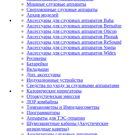
Мощные слуховые аппараты
Сверхмощные слуховые аппараты
Архив моделей
Аксессуары для слуховых аппаратов Baha
Аксессуары для слуховых аппаратов Bernafon
Аксессуары для слуховых аппаратов Oticon
Аксессуары для слуховых аппаратов Phonak
Аксессуары для слуховых аппаратов ReSound
Аксессуары для слуховых аппаратов Signia
Аксессуары для слуховых аппаратов Widex
Ресиверы
Батарейки
Вкладыши
Доп. аксессуары
Индукционные устройства
Средства по уходу за слуховыми аппаратами
Калорические ирригаторы
Отоакустическая эмиссия
ЛОР комбайны
Тимпанометры и Импедансометры
Программаторы
Аппараты для ТЭС-терапии
Шумозащитные кабины (Акустические
анэхоидные камеры)
Анализаторы слуховых аппаратов