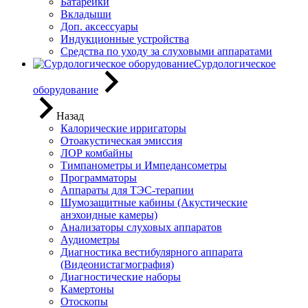
Батарейки
Вкладыши
Доп. аксессуары
Индукционные устройства
Средства по уходу за слуховыми аппаратами
Сурдологическое
оборудование
Назад
Калорические ирригаторы
Отоакустическая эмиссия
ЛОР комбайны
Тимпанометры и Импедансометры
Программаторы
Аппараты для ТЭС-терапии
Шумозащитные кабины (Акустические
анэхоидные камеры)
Анализаторы слуховых аппаратов
Аудиометры
Диагностика вестибулярного аппарата
(Видеонистагмография)
Диагностические наборы
Камертоны
Отоскопы