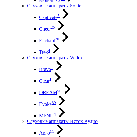
Motion Nx
Слуховые аппараты Sonic
5
Captivate
25
Cheer
20
Enchant
4
Trek
Слуховые аппараты Widex
1
Bravo
1
Clear
50
DREAM
39
Evoke
4
MENU
Слуховые аппараты Исток-Аудио
11
Арго