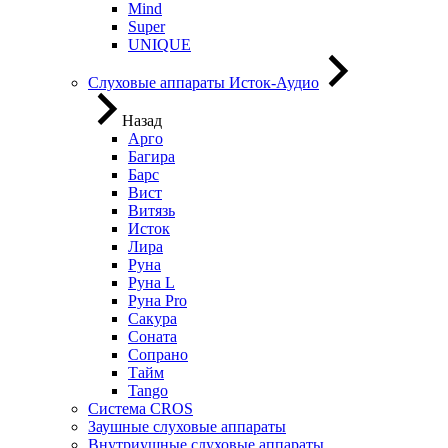
Mind
Super
UNIQUE
Слуховые аппараты Исток-Аудио
Назад
Арго
Багира
Барс
Вист
Витязь
Исток
Лира
Руна
Руна L
Руна Pro
Сакура
Соната
Сопрано
Тайм
Tango
Система CROS
Заушные слуховые аппараты
Внутриушные слуховые аппараты