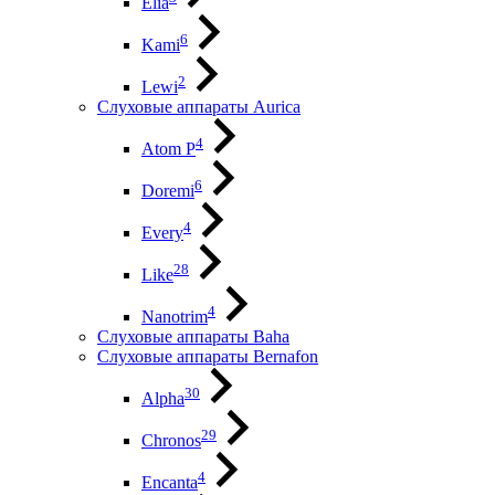
Elia
6
Kami
2
Lewi
Слуховые аппараты Aurica
4
Atom P
6
Doremi
4
Every
28
Like
4
Nanotrim
Слуховые аппараты Baha
Слуховые аппараты Bernafon
30
Alpha
29
Chronos
4
Encanta