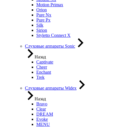
Motion Primax
Orion
Pure Nx
Pure Px
Silk
Sirion
Styletto Connect X
Слуховые аппараты Sonic
Назад
Captivate
Cheer
Enchant
Trek
Слуховые аппараты Widex
Назад
Bravo
Clear
DREAM
Evoke
MENU