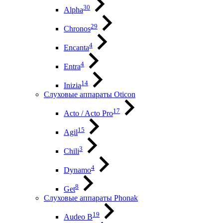
30
Alpha
29
Chronos
4
Encanta
4
Entra
14
Inizia
Слуховые аппараты Oticon
17
Acto / Acto Pro
15
Agil
3
Chili
4
Dynamo
8
Get
Слуховые аппараты Phonak
19
Audeo B