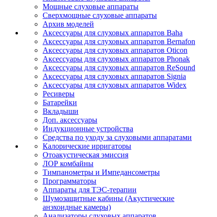
Мощные слуховые аппараты
Сверхмощные слуховые аппараты
Архив моделей
Аксессуары для слуховых аппаратов Baha
Аксессуары для слуховых аппаратов Bernafon
Аксессуары для слуховых аппаратов Oticon
Аксессуары для слуховых аппаратов Phonak
Аксессуары для слуховых аппаратов ReSound
Аксессуары для слуховых аппаратов Signia
Аксессуары для слуховых аппаратов Widex
Ресиверы
Батарейки
Вкладыши
Доп. аксессуары
Индукционные устройства
Средства по уходу за слуховыми аппаратами
Калорические ирригаторы
Отоакустическая эмиссия
ЛОР комбайны
Тимпанометры и Импедансометры
Программаторы
Аппараты для ТЭС-терапии
Шумозащитные кабины (Акустические
анэхоидные камеры)
Анализаторы слуховых аппаратов