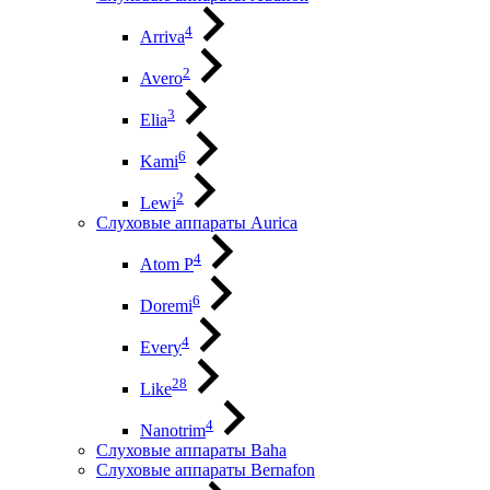
4
Arriva
2
Avero
3
Elia
6
Kami
2
Lewi
Слуховые аппараты Aurica
4
Atom P
6
Doremi
4
Every
28
Like
4
Nanotrim
Слуховые аппараты Baha
Слуховые аппараты Bernafon