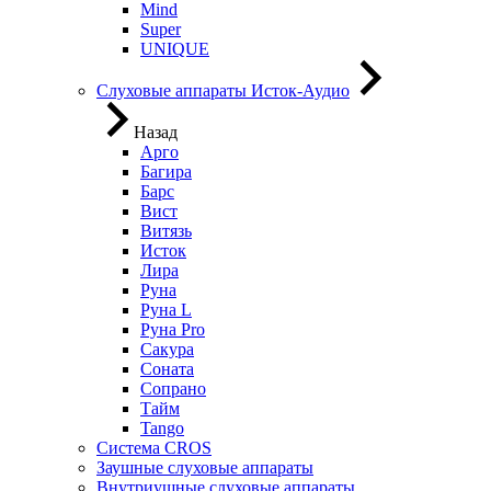
Mind
Super
UNIQUE
Слуховые аппараты Исток-Аудио
Назад
Арго
Багира
Барс
Вист
Витязь
Исток
Лира
Руна
Руна L
Руна Pro
Сакура
Соната
Сопрано
Тайм
Tango
Система CROS
Заушные слуховые аппараты
Внутриушные слуховые аппараты