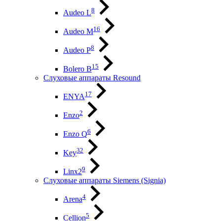
8
Audeo L
16
Audeo М
8
Audeo P
15
Bolero B
Слуховые аппараты Resound
17
ENYA
2
Enzo
6
Enzo Q
32
Key
9
Linx2
Слуховые аппараты Siemens (Signia)
4
Arena
5
Cellion