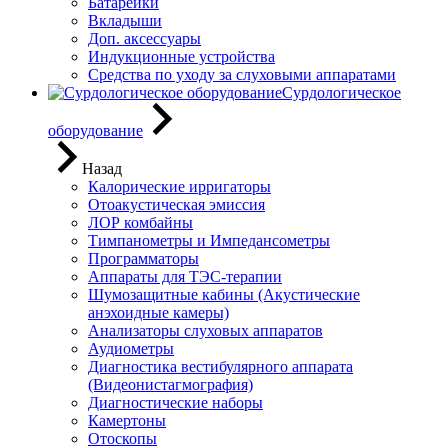
Батарейки
Вкладыши
Доп. аксессуары
Индукционные устройства
Средства по уходу за слуховыми аппаратами
Сурдологическое
оборудование
Назад
Калорические ирригаторы
Отоакустическая эмиссия
ЛОР комбайны
Тимпанометры и Импедансометры
Программаторы
Аппараты для ТЭС-терапии
Шумозащитные кабины (Акустические
анэхоидные камеры)
Анализаторы слуховых аппаратов
Аудиометры
Диагностика вестибулярного аппарата
(Видеонистагмография)
Диагностические наборы
Камертоны
Отоскопы