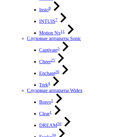
9
Insio
7
INTUIS
11
Motion Nx
Слуховые аппараты Sonic
5
Captivate
25
Cheer
20
Enchant
4
Trek
Слуховые аппараты Widex
1
Bravo
1
Clear
50
DREAM
39
Evoke