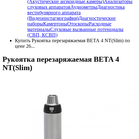
(Акустические анэхоидные камеры)
Анализаторы
слуховых аппаратов
Аудиометры
Диагностика
вестибулярного аппарата
(Видеонистагмография)
Диагностические
наборы
Камертоны
Отоскопы
Расходные
материалы
Слуховые вызванные потенциалы
(СВП, КСВП)
Купить Рукоятка перезаряжаемая ВЕТА 4 NT(Slim) по
цене 26...
Рукоятка перезаряжаемая ВЕТА 4
NT(Slim)