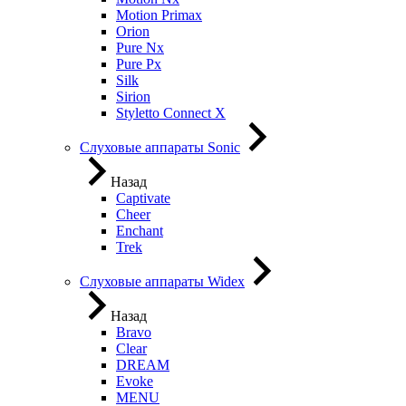
Motion Primax
Orion
Pure Nx
Pure Px
Silk
Sirion
Styletto Connect X
Слуховые аппараты Sonic
Назад
Captivate
Cheer
Enchant
Trek
Слуховые аппараты Widex
Назад
Bravo
Clear
DREAM
Evoke
MENU