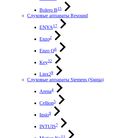
15
Bolero B
Слуховые аппараты Resound
17
ENYA
2
Enzo
6
Enzo Q
32
Key
9
Linx2
Слуховые аппараты Siemens (Signia)
4
Arena
5
Cellion
9
Insio
7
INTUIS
11