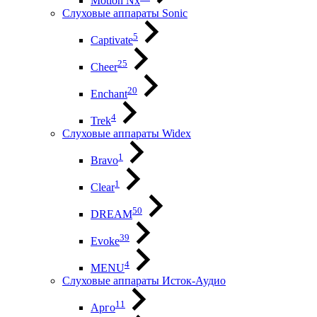
Motion Nx
Слуховые аппараты Sonic
5
Captivate
25
Cheer
20
Enchant
4
Trek
Слуховые аппараты Widex
1
Bravo
1
Clear
50
DREAM
39
Evoke
4
MENU
Слуховые аппараты Исток-Аудио
11
Арго