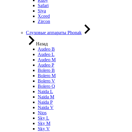
Ruby
Safari
Siya
Xceed
Zircon
Слуховые аппараты Phonak
Назад
Audeo B
Audeo L
Audeo М
Audeo P
Bolero B
Bolero M
Bolero V
Bolero Q
Naida L
Naida M
Naida P
Naida V
Nios
Sky L
Sky M
Sky V