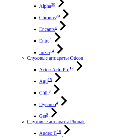
30
Alpha
29
Chronos
4
Encanta
4
Entra
14
Inizia
Слуховые аппараты Oticon
17
Acto / Acto Pro
15
Agil
3
Chili
4
Dynamo
8
Get
Слуховые аппараты Phonak
19
Audeo B