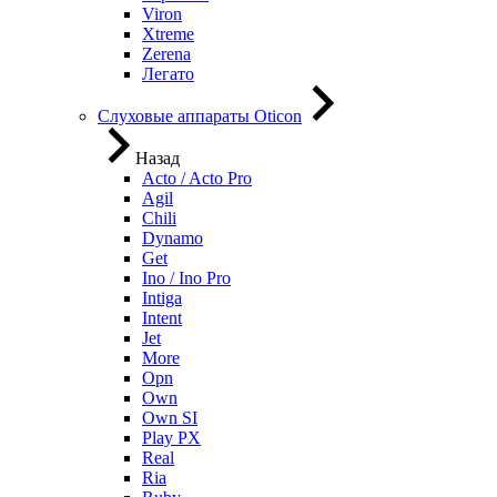
Viron
Xtreme
Zerena
Легато
Слуховые аппараты Oticon
Назад
Acto / Acto Pro
Agil
Chili
Dynamo
Get
Ino / Ino Pro
Intiga
Intent
Jet
More
Opn
Own
Own SI
Play PX
Real
Ria