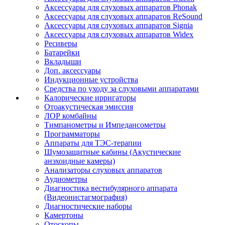
Аксессуары для слуховых аппаратов Phonak
Аксессуары для слуховых аппаратов ReSound
Аксессуары для слуховых аппаратов Signia
Аксессуары для слуховых аппаратов Widex
Ресиверы
Батарейки
Вкладыши
Доп. аксессуары
Индукционные устройства
Средства по уходу за слуховыми аппаратами
Калорические ирригаторы
Отоакустическая эмиссия
ЛОР комбайны
Тимпанометры и Импедансометры
Программаторы
Аппараты для ТЭС-терапии
Шумозащитные кабины (Акустические
анэхоидные камеры)
Анализаторы слуховых аппаратов
Аудиометры
Диагностика вестибулярного аппарата
(Видеонистагмография)
Диагностические наборы
Камертоны
Отоскопы