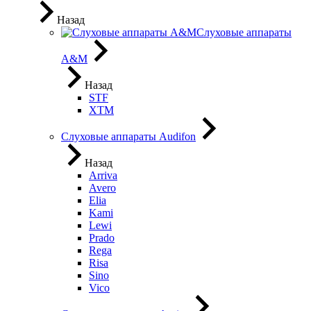
Назад
Слуховые аппараты
A&M
Назад
STF
XTM
Слуховые аппараты Audifon
Назад
Arriva
Avero
Elia
Kami
Lewi
Prado
Rega
Risa
Sino
Vico