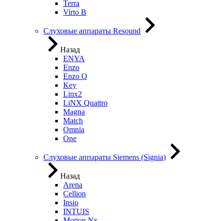
Terra
Virto B
Слуховые аппараты Resound
Назад
ENYA
Enzo
Enzo Q
Key
Linx2
LiNX Quattro
Magna
Match
Omnia
One
Слуховые аппараты Siemens (Signia)
Назад
Arena
Cellion
Insio
INTUIS
Motion Nx