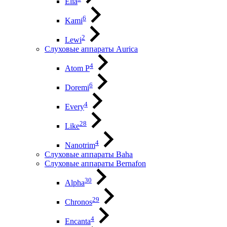
Elia
6
Kami
2
Lewi
Слуховые аппараты Aurica
4
Atom P
6
Doremi
4
Every
28
Like
4
Nanotrim
Слуховые аппараты Baha
Слуховые аппараты Bernafon
30
Alpha
29
Chronos
4
Encanta