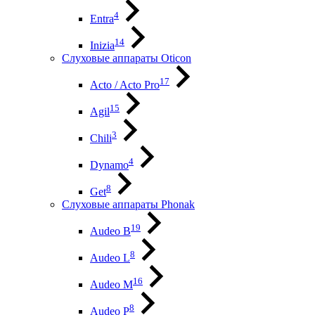
4
Entra
14
Inizia
Слуховые аппараты Oticon
17
Acto / Acto Pro
15
Agil
3
Chili
4
Dynamo
8
Get
Слуховые аппараты Phonak
19
Audeo B
8
Audeo L
16
Audeo М
8
Audeo P