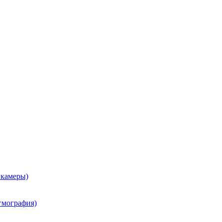
 камеры)
гмография)