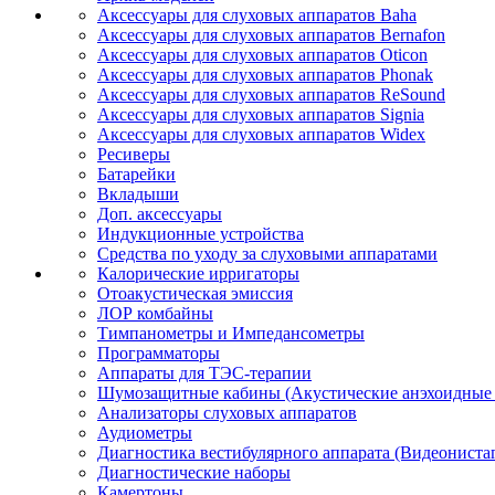
Аксессуары для слуховых аппаратов Baha
Аксессуары для слуховых аппаратов Bernafon
Аксессуары для слуховых аппаратов Oticon
Аксессуары для слуховых аппаратов Phonak
Аксессуары для слуховых аппаратов ReSound
Аксессуары для слуховых аппаратов Signia
Аксессуары для слуховых аппаратов Widex
Ресиверы
Батарейки
Вкладыши
Доп. аксессуары
Индукционные устройства
Средства по уходу за слуховыми аппаратами
Калорические ирригаторы
Отоакустическая эмиссия
ЛОР комбайны
Тимпанометры и Импедансометры
Программаторы
Аппараты для ТЭС-терапии
Шумозащитные кабины (Акустические анэхоидные
Анализаторы слуховых аппаратов
Аудиометры
Диагностика вестибулярного аппарата (Видеониста
Диагностические наборы
Камертоны