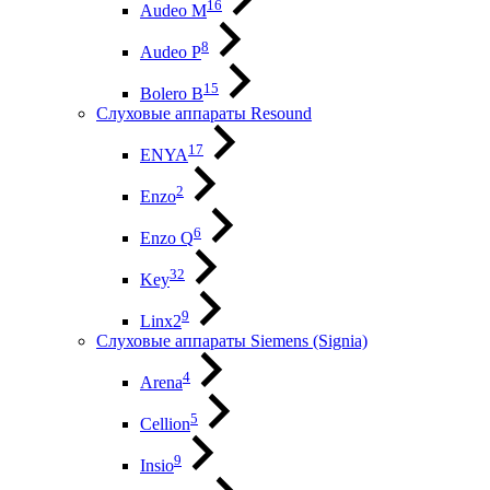
16
Audeo М
8
Audeo P
15
Bolero B
Слуховые аппараты Resound
17
ENYA
2
Enzo
6
Enzo Q
32
Key
9
Linx2
Слуховые аппараты Siemens (Signia)
4
Arena
5
Cellion
9
Insio