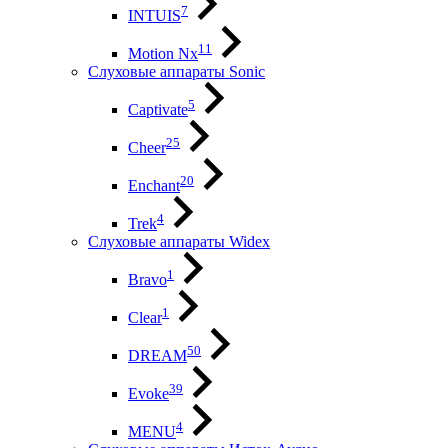
7
INTUIS
11
Motion Nx
Слуховые аппараты Sonic
5
Captivate
25
Cheer
20
Enchant
4
Trek
Слуховые аппараты Widex
1
Bravo
1
Clear
50
DREAM
39
Evoke
4
MENU