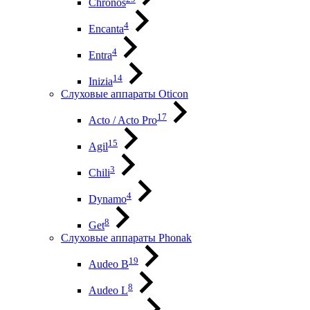
Chronos
4
Encanta
4
Entra
14
Inizia
Слуховые аппараты Oticon
17
Acto / Acto Pro
15
Agil
3
Chili
4
Dynamo
8
Get
Слуховые аппараты Phonak
19
Audeo B
8
Audeo L