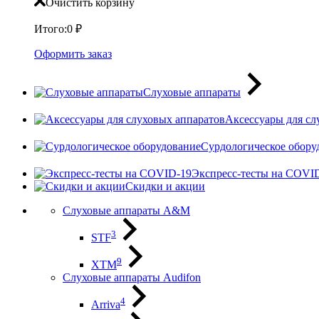
Очистить корзину
Итого:
0
₽
Оформить заказ
Слуховые аппараты
Аксессуары для сл
Сурдологическое обору
Экспресс-тесты на COVI
Скидки и акции
Слуховые аппараты A&M
3
STF
9
XTM
Слуховые аппараты Audifon
4
Arriva