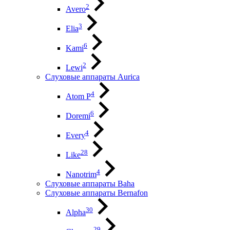
2
Avero
3
Elia
6
Kami
2
Lewi
Слуховые аппараты Aurica
4
Atom P
6
Doremi
4
Every
28
Like
4
Nanotrim
Слуховые аппараты Baha
Слуховые аппараты Bernafon
30
Alpha
29