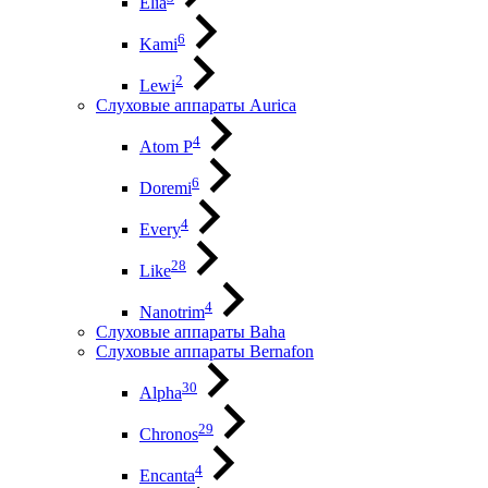
Elia
6
Kami
2
Lewi
Слуховые аппараты Aurica
4
Atom P
6
Doremi
4
Every
28
Like
4
Nanotrim
Слуховые аппараты Baha
Слуховые аппараты Bernafon
30
Alpha
29
Chronos
4
Encanta