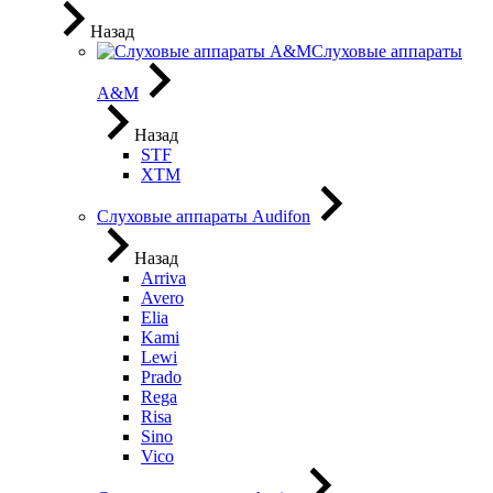
Назад
Слуховые аппараты
A&M
Назад
STF
XTM
Слуховые аппараты Audifon
Назад
Arriva
Avero
Elia
Kami
Lewi
Prado
Rega
Risa
Sino
Vico