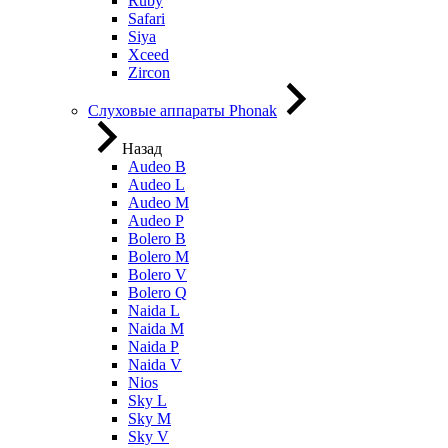
Ruby
Safari
Siya
Xceed
Zircon
Слуховые аппараты Phonak
Назад
Audeo B
Audeo L
Audeo М
Audeo P
Bolero B
Bolero M
Bolero V
Bolero Q
Naida L
Naida M
Naida P
Naida V
Nios
Sky L
Sky M
Sky V