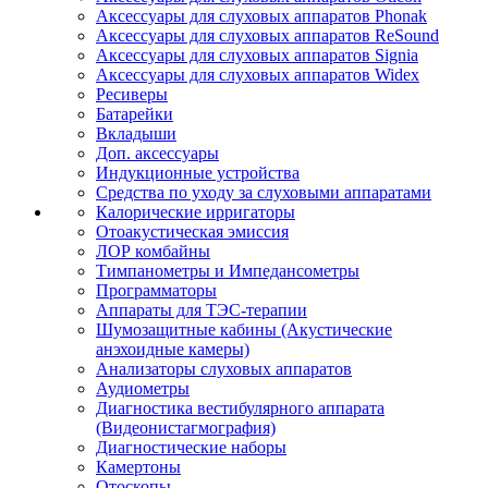
Аксессуары для слуховых аппаратов Phonak
Аксессуары для слуховых аппаратов ReSound
Аксессуары для слуховых аппаратов Signia
Аксессуары для слуховых аппаратов Widex
Ресиверы
Батарейки
Вкладыши
Доп. аксессуары
Индукционные устройства
Средства по уходу за слуховыми аппаратами
Калорические ирригаторы
Отоакустическая эмиссия
ЛОР комбайны
Тимпанометры и Импедансометры
Программаторы
Аппараты для ТЭС-терапии
Шумозащитные кабины (Акустические
анэхоидные камеры)
Анализаторы слуховых аппаратов
Аудиометры
Диагностика вестибулярного аппарата
(Видеонистагмография)
Диагностические наборы
Камертоны
Отоскопы