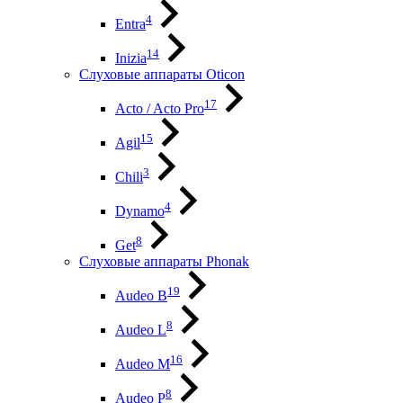
4
Entra
14
Inizia
Слуховые аппараты Oticon
17
Acto / Acto Pro
15
Agil
3
Chili
4
Dynamo
8
Get
Слуховые аппараты Phonak
19
Audeo B
8
Audeo L
16
Audeo М
8
Audeo P