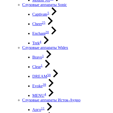
Motion Nx
Слуховые аппараты Sonic
5
Captivate
25
Cheer
20
Enchant
4
Trek
Слуховые аппараты Widex
1
Bravo
1
Clear
50
DREAM
39
Evoke
4
MENU
Слуховые аппараты Исток-Аудио
11
Арго