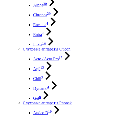
30
Alpha
29
Chronos
4
Encanta
4
Entra
14
Inizia
Слуховые аппараты Oticon
17
Acto / Acto Pro
15
Agil
3
Chili
4
Dynamo
8
Get
Слуховые аппараты Phonak
19
Audeo B