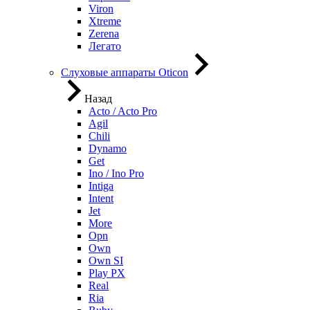
Viron
Xtreme
Zerena
Легато
Слуховые аппараты Oticon
Назад
Acto / Acto Pro
Agil
Chili
Dynamo
Get
Ino / Ino Pro
Intiga
Intent
Jet
More
Opn
Own
Own SI
Play PX
Real
Ria