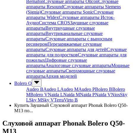
Bernafon
Слуховые аппараты Oticon
Слуховые
аппараты Resound
Слуховые аппараты Siemens
(Signia)
Слуховые аппараты Sonic
Слуховые
аппараты Widex
Слуховые аппараты Исток-
Аудио
Система CROS
Заушные слуховые
аппараты
Внутриушные слуховые
аппараты
Внутриканальные слуховые
аппараты
Слуховые аппараты с выносным
ресивером
Перезаряжаемые слуховые
аппараты
Слуховые аппараты для детей
Слуховые
аппараты для подростков
Слуховые аппараты для
пожилых
Цифровые слуховые
аппараты
Аналоговые слуховые аппараты
Мощные
слуховые аппараты
Сверхмощные слуховые
аппараты
Архив моделей
Bolero Q
Audeo B
Audeo L
Audeo М
Audeo P
Bolero B
Bolero
M
Bolero V
Naida L
Naida M
Naida P
Naida V
Nios
Sky
L
Sky M
Sky V
Terra
Virto B
Купить Заушный Слуховой аппарат Phonak Bolero Q50-
M13 по...
Слуховой аппарат Phonak Bolero Q50-
M13