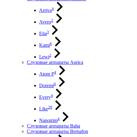
4
Arriva
2
Avero
3
Elia
6
Kami
2
Lewi
Слуховые аппараты Aurica
4
Atom P
6
Doremi
4
Every
28
Like
4
Nanotrim
Слуховые аппараты Baha
Слуховые аппараты Bernafon