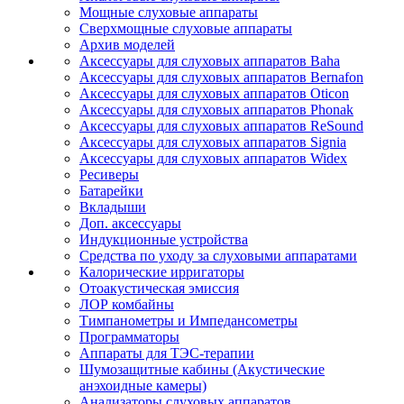
Мощные слуховые аппараты
Сверхмощные слуховые аппараты
Архив моделей
Аксессуары для слуховых аппаратов Baha
Аксессуары для слуховых аппаратов Bernafon
Аксессуары для слуховых аппаратов Oticon
Аксессуары для слуховых аппаратов Phonak
Аксессуары для слуховых аппаратов ReSound
Аксессуары для слуховых аппаратов Signia
Аксессуары для слуховых аппаратов Widex
Ресиверы
Батарейки
Вкладыши
Доп. аксессуары
Индукционные устройства
Средства по уходу за слуховыми аппаратами
Калорические ирригаторы
Отоакустическая эмиссия
ЛОР комбайны
Тимпанометры и Импедансометры
Программаторы
Аппараты для ТЭС-терапии
Шумозащитные кабины (Акустические
анэхоидные камеры)
Анализаторы слуховых аппаратов