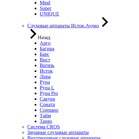
Mind
Super
UNIQUE
Слуховые аппараты Исток-Аудио
Назад
Арго
Багира
Барс
Вист
Витязь
Исток
Лира
Руна
Руна L
Руна Pro
Сакура
Соната
Сопрано
Тайм
Tango
Система CROS
Заушные слуховые аппараты
Внутриушные слуховые аппараты