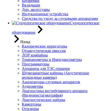
Батарейки
Вкладыши
Доп. аксессуары
Индукционные устройства
Средства по уходу за слуховыми аппаратами
Сурдологическое
оборудование
Назад
Калорические ирригаторы
Отоакустическая эмиссия
ЛОР комбайны
Тимпанометры и Импедансометры
Программаторы
Аппараты для ТЭС-терапии
Шумозащитные кабины (Акустические
анэхоидные камеры)
Анализаторы слуховых аппаратов
Аудиометры
Диагностика вестибулярного аппарата
(Видеонистагмография)
Диагностические наборы
Камертоны
Отоскопы