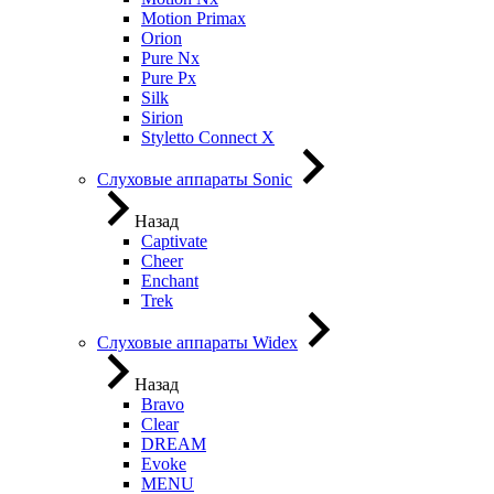
Motion Primax
Orion
Pure Nx
Pure Px
Silk
Sirion
Styletto Connect X
Слуховые аппараты Sonic
Назад
Captivate
Cheer
Enchant
Trek
Слуховые аппараты Widex
Назад
Bravo
Clear
DREAM
Evoke
MENU