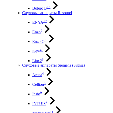
15
Bolero B
Слуховые аппараты Resound
17
ENYA
2
Enzo
6
Enzo Q
32
Key
9
Linx2
Слуховые аппараты Siemens (Signia)
4
Arena
5
Cellion
9
Insio
7
INTUIS
11