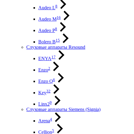
8
Audeo L
16
Audeo М
8
Audeo P
15
Bolero B
Слуховые аппараты Resound
17
ENYA
2
Enzo
6
Enzo Q
32
Key
9
Linx2
Слуховые аппараты Siemens (Signia)
4
Arena
5
Cellion