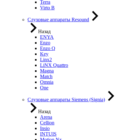
Terra
Virto B
Слуховые аппараты Resound
Назад
ENYA
Enzo
Enzo Q
Key
Linx2
LiNX Quattro
Magna
Match
Omnia
One
Слуховые аппараты Siemens (Signia)
Назад
Arena
Cellion
Insio
INTUIS
Motion Nx