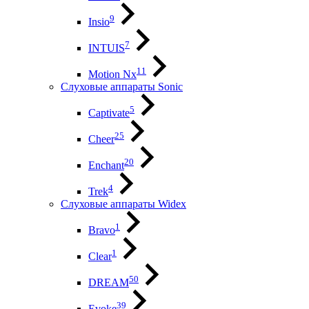
9
Insio
7
INTUIS
11
Motion Nx
Слуховые аппараты Sonic
5
Captivate
25
Cheer
20
Enchant
4
Trek
Слуховые аппараты Widex
1
Bravo
1
Clear
50
DREAM
39
Evoke