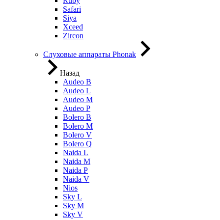
Ruby
Safari
Siya
Xceed
Zircon
Слуховые аппараты Phonak
Назад
Audeo B
Audeo L
Audeo М
Audeo P
Bolero B
Bolero M
Bolero V
Bolero Q
Naida L
Naida M
Naida P
Naida V
Nios
Sky L
Sky M
Sky V