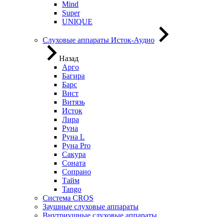
Mind
Super
UNIQUE
Слуховые аппараты Исток-Аудио
Назад
Арго
Багира
Барс
Вист
Витязь
Исток
Лира
Руна
Руна L
Руна Pro
Сакура
Соната
Сопрано
Тайм
Tango
Система CROS
Заушные слуховые аппараты
Внутриушные слуховые аппараты