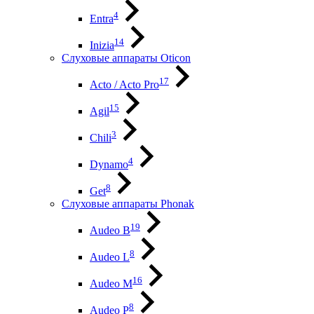
4
Entra
14
Inizia
Слуховые аппараты Oticon
17
Acto / Acto Pro
15
Agil
3
Chili
4
Dynamo
8
Get
Слуховые аппараты Phonak
19
Audeo B
8
Audeo L
16
Audeo М
8
Audeo P