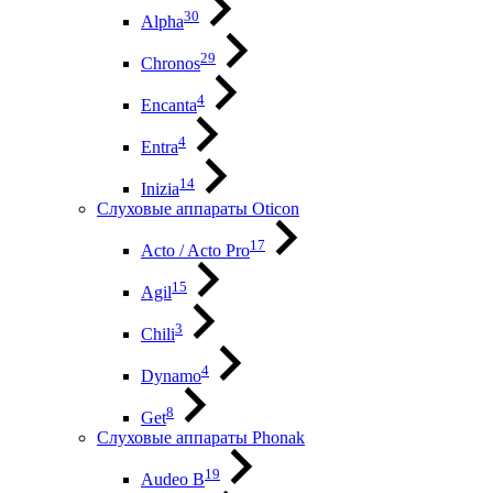
30
Alpha
29
Chronos
4
Encanta
4
Entra
14
Inizia
Слуховые аппараты Oticon
17
Acto / Acto Pro
15
Agil
3
Chili
4
Dynamo
8
Get
Слуховые аппараты Phonak
19
Audeo B