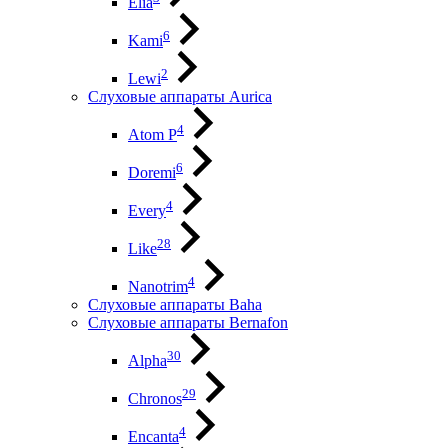
Elia
6
Kami
2
Lewi
Слуховые аппараты Aurica
4
Atom P
6
Doremi
4
Every
28
Like
4
Nanotrim
Слуховые аппараты Baha
Слуховые аппараты Bernafon
30
Alpha
29
Chronos
4
Encanta