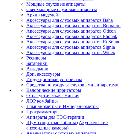
Мощные слуховые аппараты
Сверхмощные слуховые аппараты
Архив моделей
Аксессуары для слуховых аппаратов Baha
Аксессуары для слуховых аппаратов Bernafon
Аксессуары для слуховых аппаратов Oticon
Аксессуары для слуховых аппаратов Phonak
Аксессуары для слуховых аппаратов ReSound
Аксессуары для слуховых аппаратов Signia
Аксессуары для слуховых аппаратов Widex
Ресиверы
Батарейки
Вкладыши
Доп. аксессуары
Индукционные устройства
Средства по уходу за слуховыми аппаратами
Калорические ирригаторы
Отоакустическая эмиссия
ЛОР комбайны
Тимпанометры и Импедансометры
Программаторы
Аппараты для ТЭС-терапии
Шумозащитные кабины (Акустические
анэхоидные камеры)
Анализаторы слуховых аппаратов