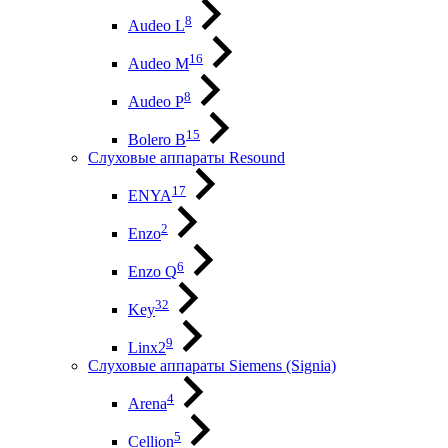
8
Audeo L
16
Audeo М
8
Audeo P
15
Bolero B
Слуховые аппараты Resound
17
ENYA
2
Enzo
6
Enzo Q
32
Key
9
Linx2
Слуховые аппараты Siemens (Signia)
4
Arena
5
Cellion