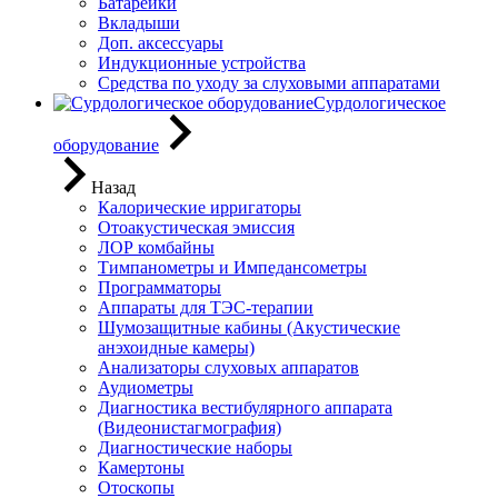
Батарейки
Вкладыши
Доп. аксессуары
Индукционные устройства
Средства по уходу за слуховыми аппаратами
Сурдологическое
оборудование
Назад
Калорические ирригаторы
Отоакустическая эмиссия
ЛОР комбайны
Тимпанометры и Импедансометры
Программаторы
Аппараты для ТЭС-терапии
Шумозащитные кабины (Акустические
анэхоидные камеры)
Анализаторы слуховых аппаратов
Аудиометры
Диагностика вестибулярного аппарата
(Видеонистагмография)
Диагностические наборы
Камертоны
Отоскопы