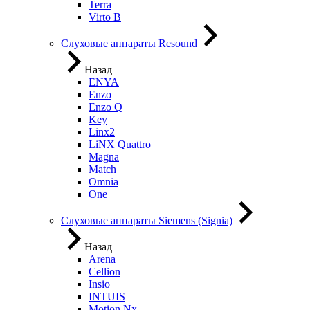
Terra
Virto B
Слуховые аппараты Resound
Назад
ENYA
Enzo
Enzo Q
Key
Linx2
LiNX Quattro
Magna
Match
Omnia
One
Слуховые аппараты Siemens (Signia)
Назад
Arena
Cellion
Insio
INTUIS
Motion Nx