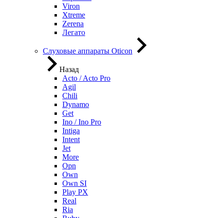
Viron
Xtreme
Zerena
Легато
Слуховые аппараты Oticon
Назад
Acto / Acto Pro
Agil
Chili
Dynamo
Get
Ino / Ino Pro
Intiga
Intent
Jet
More
Opn
Own
Own SI
Play PX
Real
Ria