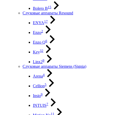
15
Bolero B
Слуховые аппараты Resound
17
ENYA
2
Enzo
6
Enzo Q
32
Key
9
Linx2
Слуховые аппараты Siemens (Signia)
4
Arena
5
Cellion
9
Insio
7
INTUIS
11