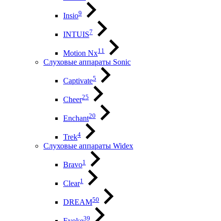
9
Insio
7
INTUIS
11
Motion Nx
Слуховые аппараты Sonic
5
Captivate
25
Cheer
20
Enchant
4
Trek
Слуховые аппараты Widex
1
Bravo
1
Clear
50
DREAM
39
Evoke