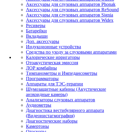
Аксессуары для слуховых аппаратов Phonak
Аксессуары для слуховых аппаратов ReSound
Аксессуары для слуховых аппаратов Signia
Аксессуары для слуховых аппаратов Widex
Ресиверы
Батарейки
Вкладыши
Доп. аксессуары
Индукционные устройства
Средства по уходу за слуховыми аппаратами
Калорические ирригаторы
Отоакустическая эмиссия
ЛОР комбайны
Тимпанометры и Импедансометры
Программаторы
Аппараты для ТЭС-терапии
Шумозащитные кабины (Акустические
анэхоидные камеры)
Анализаторы слуховых аппаратов
Аудиометры
Диагностика вестибулярного аппарата
(Видеонистагмография)
Диагностические наборы
Камертоны
Отоскопы