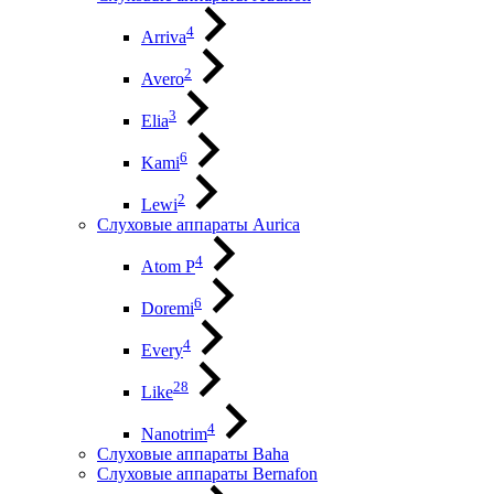
4
Arriva
2
Avero
3
Elia
6
Kami
2
Lewi
Слуховые аппараты Aurica
4
Atom P
6
Doremi
4
Every
28
Like
4
Nanotrim
Слуховые аппараты Baha
Слуховые аппараты Bernafon