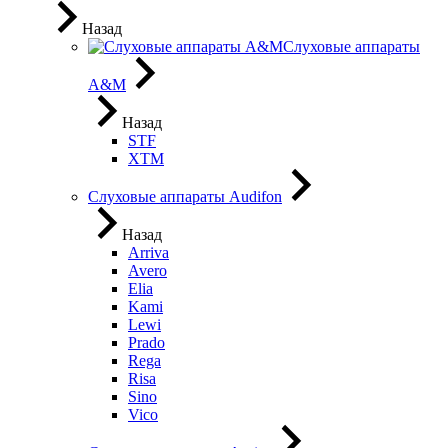
Назад
Слуховые аппараты
A&M
Назад
STF
XTM
Слуховые аппараты Audifon
Назад
Arriva
Avero
Elia
Kami
Lewi
Prado
Rega
Risa
Sino
Vico