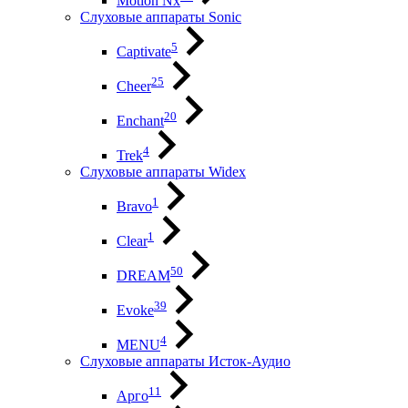
Motion Nx
Слуховые аппараты Sonic
5
Captivate
25
Cheer
20
Enchant
4
Trek
Слуховые аппараты Widex
1
Bravo
1
Clear
50
DREAM
39
Evoke
4
MENU
Слуховые аппараты Исток-Аудио
11
Арго