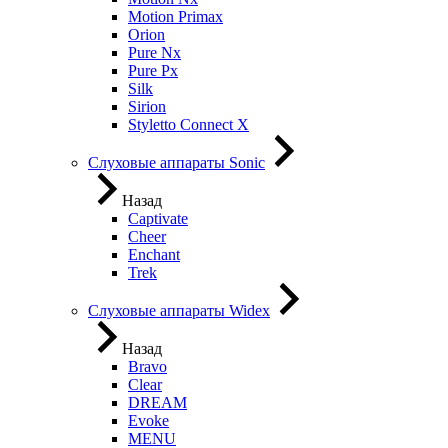
Motion Primax
Orion
Pure Nx
Pure Px
Silk
Sirion
Styletto Connect X
Слуховые аппараты Sonic
Назад
Captivate
Cheer
Enchant
Trek
Слуховые аппараты Widex
Назад
Bravo
Clear
DREAM
Evoke
MENU