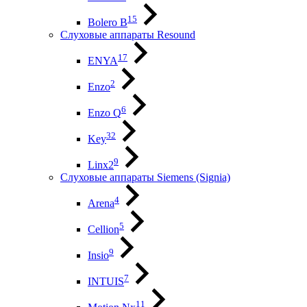
15
Bolero B
Слуховые аппараты Resound
17
ENYA
2
Enzo
6
Enzo Q
32
Key
9
Linx2
Слуховые аппараты Siemens (Signia)
4
Arena
5
Cellion
9
Insio
7
INTUIS
11