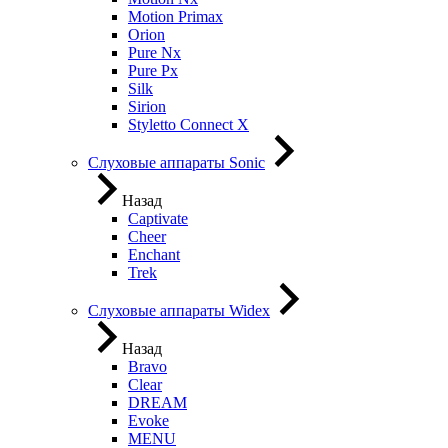
Motion Primax
Orion
Pure Nx
Pure Px
Silk
Sirion
Styletto Connect X
Слуховые аппараты Sonic
Назад
Captivate
Cheer
Enchant
Trek
Слуховые аппараты Widex
Назад
Bravo
Clear
DREAM
Evoke
MENU