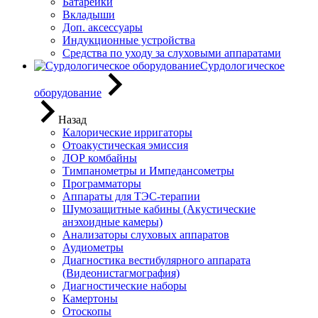
Батарейки
Вкладыши
Доп. аксессуары
Индукционные устройства
Средства по уходу за слуховыми аппаратами
Сурдологическое
оборудование
Назад
Калорические ирригаторы
Отоакустическая эмиссия
ЛОР комбайны
Тимпанометры и Импедансометры
Программаторы
Аппараты для ТЭС-терапии
Шумозащитные кабины (Акустические
анэхоидные камеры)
Анализаторы слуховых аппаратов
Аудиометры
Диагностика вестибулярного аппарата
(Видеонистагмография)
Диагностические наборы
Камертоны
Отоскопы