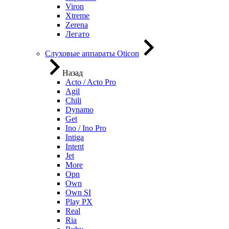
Viron
Xtreme
Zerena
Легато
Слуховые аппараты Oticon
Назад
Acto / Acto Pro
Agil
Chili
Dynamo
Get
Ino / Ino Pro
Intiga
Intent
Jet
More
Opn
Own
Own SI
Play PX
Real
Ria