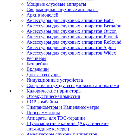
Мощные слуховые аппараты
Сверхмощные слуховые аппараты
Архив моделей
Аксессуары для слуховых аппаратов Baha
Аксессуары для слуховых аппаратов Bernafon
Аксессуары для слуховых аппаратов Oticon
Аксессуары для слуховых аппаратов Phonak
Аксессуары для слуховых аппаратов ReSound
Аксессуары для слуховых аппаратов Signia
Аксессуары для слуховых аппаратов Widex
Ресиверы
Батарейки
Вкладыши
Доп. аксессуары
Индукционные устройства
Средства по уходу за слуховыми аппаратами
Калорические ирригаторы
Отоакустическая эмиссия
ЛОР комбайны
Тимпанометры и Импедансометры
Программаторы
Аппараты для ТЭС-терапии
Шумозащитные кабины (Акустические
анэхоидные камеры)
Анализаторы слуховых аппаратов