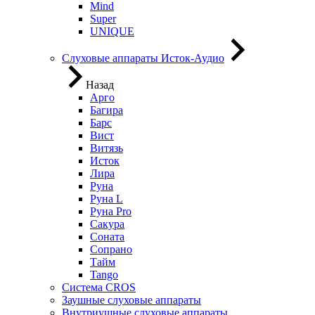
Mind
Super
UNIQUE
Слуховые аппараты Исток-Аудио
Назад
Арго
Багира
Барс
Вист
Витязь
Исток
Лира
Руна
Руна L
Руна Pro
Сакура
Соната
Сопрано
Тайм
Tango
Система CROS
Заушные слуховые аппараты
Внутриушные слуховые аппараты