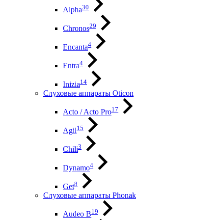
30
Alpha
29
Chronos
4
Encanta
4
Entra
14
Inizia
Слуховые аппараты Oticon
17
Acto / Acto Pro
15
Agil
3
Chili
4
Dynamo
8
Get
Слуховые аппараты Phonak
19
Audeo B