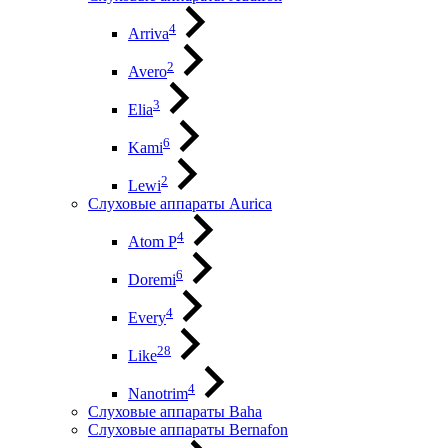
4
Arriva
2
Avero
3
Elia
6
Kami
2
Lewi
Слуховые аппараты Aurica
4
Atom P
6
Doremi
4
Every
28
Like
4
Nanotrim
Слуховые аппараты Baha
Слуховые аппараты Bernafon