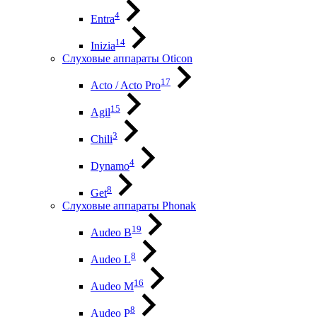
4
Entra
14
Inizia
Слуховые аппараты Oticon
17
Acto / Acto Pro
15
Agil
3
Chili
4
Dynamo
8
Get
Слуховые аппараты Phonak
19
Audeo B
8
Audeo L
16
Audeo М
8
Audeo P