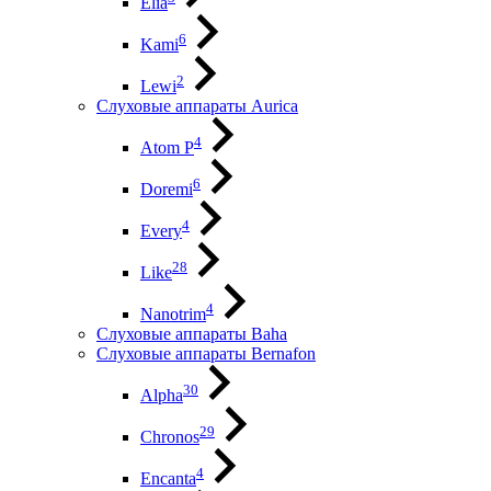
Elia
6
Kami
2
Lewi
Слуховые аппараты Aurica
4
Atom P
6
Doremi
4
Every
28
Like
4
Nanotrim
Слуховые аппараты Baha
Слуховые аппараты Bernafon
30
Alpha
29
Chronos
4
Encanta