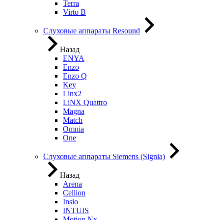
Terra
Virto B
Слуховые аппараты Resound
Назад
ENYA
Enzo
Enzo Q
Key
Linx2
LiNX Quattro
Magna
Match
Omnia
One
Слуховые аппараты Siemens (Signia)
Назад
Arena
Cellion
Insio
INTUIS
Motion Nx