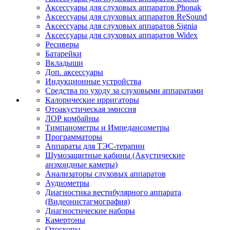
Аксессуары для слуховых аппаратов Phonak
Аксессуары для слуховых аппаратов ReSound
Аксессуары для слуховых аппаратов Signia
Аксессуары для слуховых аппаратов Widex
Ресиверы
Батарейки
Вкладыши
Доп. аксессуары
Индукционные устройства
Средства по уходу за слуховыми аппаратами
Калорические ирригаторы
Отоакустическая эмиссия
ЛОР комбайны
Тимпанометры и Импедансометры
Программаторы
Аппараты для ТЭС-терапии
Шумозащитные кабины (Акустические
анэхоидные камеры)
Анализаторы слуховых аппаратов
Аудиометры
Диагностика вестибулярного аппарата
(Видеонистагмография)
Диагностические наборы
Камертоны
Отоскопы