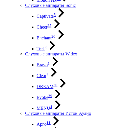
Motion Nx
Слуховые аппараты Sonic
5
Captivate
25
Cheer
20
Enchant
4
Trek
Слуховые аппараты Widex
1
Bravo
1
Clear
50
DREAM
39
Evoke
4
MENU
Слуховые аппараты Исток-Аудио
11
Арго