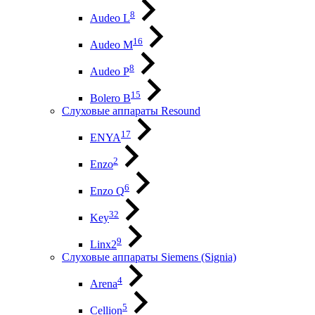
8
Audeo L
16
Audeo М
8
Audeo P
15
Bolero B
Слуховые аппараты Resound
17
ENYA
2
Enzo
6
Enzo Q
32
Key
9
Linx2
Слуховые аппараты Siemens (Signia)
4
Arena
5
Cellion