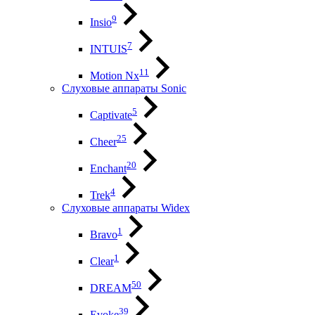
9
Insio
7
INTUIS
11
Motion Nx
Слуховые аппараты Sonic
5
Captivate
25
Cheer
20
Enchant
4
Trek
Слуховые аппараты Widex
1
Bravo
1
Clear
50
DREAM
39
Evoke