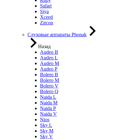
Ruby
Safari
Siya
Xceed
Zircon
Слуховые аппараты Phonak
Назад
Audeo B
Audeo L
Audeo М
Audeo P
Bolero B
Bolero M
Bolero V
Bolero Q
Naida L
Naida M
Naida P
Naida V
Nios
Sky L
Sky M
Sky V