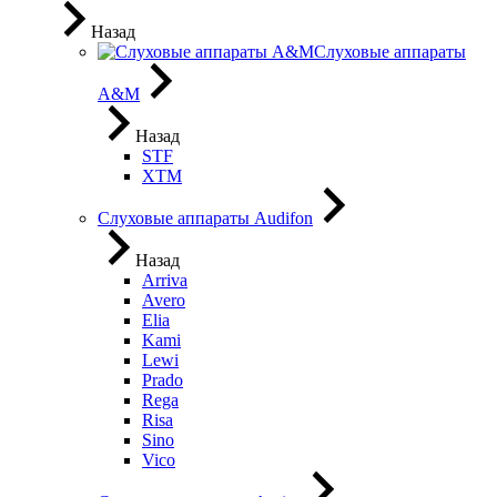
Назад
Слуховые аппараты
A&M
Назад
STF
XTM
Слуховые аппараты Audifon
Назад
Arriva
Avero
Elia
Kami
Lewi
Prado
Rega
Risa
Sino
Vico