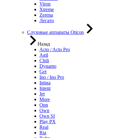
Viron
Xtreme
Zerena
Легато
Слуховые аппараты Oticon
Назад
Acto / Acto Pro
Agil
Chili
Dynamo
Get
Ino / Ino Pro
Intiga
Intent
Jet
More
Opn
Own
Own SI
Play PX
Real
Ria