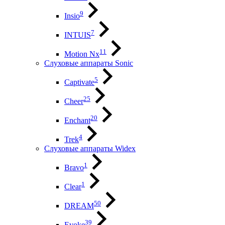
9
Insio
7
INTUIS
11
Motion Nx
Слуховые аппараты Sonic
5
Captivate
25
Cheer
20
Enchant
4
Trek
Слуховые аппараты Widex
1
Bravo
1
Clear
50
DREAM
39
Evoke