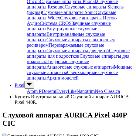
Oticon
Слуховые аппараты Phonak
Слуховые
аппараты Resound
Слуховые аппараты Siemens
(Signia)
Слуховые аппараты Sonic
Слуховые
аппараты Widex
Слуховые аппараты Исток-
Аудио
Система CROS
Заушные слуховые
аппараты
Внутриушные слуховые
аппараты
Внутриканальные слуховые
аппараты
Слуховые аппараты с выносным
ресивером
Перезаряжаемые слуховые
аппараты
Слуховые аппараты для детей
Слуховые
аппараты для подростков
Слуховые аппараты для
пожилых
Цифровые слуховые
аппараты
Аналоговые слуховые аппараты
Мощные
слуховые аппараты
Сверхмощные слуховые
аппараты
Архив моделей
Pixel
Atom P
Doremi
Every
Like
Nanotrim
Neo Classica
Купить Внутриканальный Слуховой аппарат AURICA
Pixel 440P...
Слуховой аппарат AURICA Pixel 440P
CIC