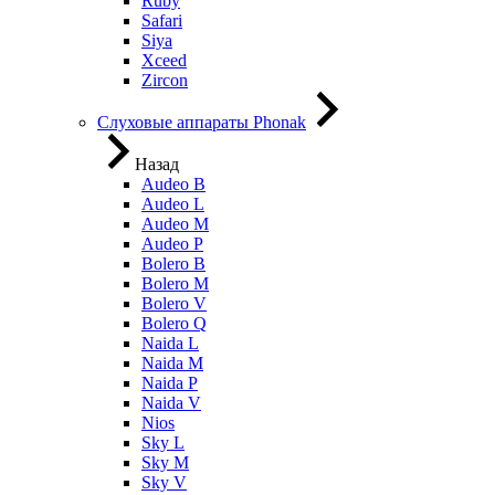
Ruby
Safari
Siya
Xceed
Zircon
Слуховые аппараты Phonak
Назад
Audeo B
Audeo L
Audeo М
Audeo P
Bolero B
Bolero M
Bolero V
Bolero Q
Naida L
Naida M
Naida P
Naida V
Nios
Sky L
Sky M
Sky V