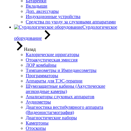
Батарейки
Вкладыши
Доп. аксессуары
Индукционные устройства
Средства по уходу за слуховыми аппаратами
Сурдологическое
оборудование
Назад
Калорические ирригаторы
Отоакустическая эмиссия
ЛОР комбайны
Тимпанометры и Импедансометры
Программаторы
Аппараты для ТЭС-терапии
Шумозащитные кабины (Акустические
анэхоидные камеры)
Анализаторы слуховых аппаратов
Аудиометры
Диагностика вестибулярного аппарата
(Видеонистагмография)
Диагностические наборы
Камертоны
Отоскопы