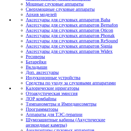
Мощные слуховые аппараты
Сверхмощные слуховые аппараты
Архив моделей
Аксессуары для слуховых аппаратов Baha
Аксессуары для слуховых аппаратов Bernafon
Аксессуары для слуховых аппаратов Oticon
Аксессуары для слуховых аппаратов Phonak
Аксессуары для слуховых аппаратов ReSound
Аксессуары для слуховых аппаратов Signia
Аксессуары для слуховых аппаратов Widex
Ресиверы
Батарейки
Вкладыши
Доп. аксессуары
Индукционные устройства
Средства по уходу за слуховыми аппаратами
Калорические ирригаторы
Отоакустическая эмиссия
ЛОР комбайны
Тимпанометры и Импедансометры
Программаторы
Аппараты для ТЭС-терапии
Шумозащитные кабины (Акустические
анэхоидные камеры)
Анализаторы слуховых аппаратов