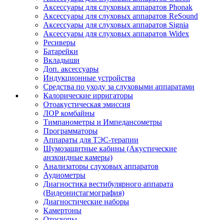
Аксессуары для слуховых аппаратов Phonak
Аксессуары для слуховых аппаратов ReSound
Аксессуары для слуховых аппаратов Signia
Аксессуары для слуховых аппаратов Widex
Ресиверы
Батарейки
Вкладыши
Доп. аксессуары
Индукционные устройства
Средства по уходу за слуховыми аппаратами
Калорические ирригаторы
Отоакустическая эмиссия
ЛОР комбайны
Тимпанометры и Импедансометры
Программаторы
Аппараты для ТЭС-терапии
Шумозащитные кабины (Акустические
анэхоидные камеры)
Анализаторы слуховых аппаратов
Аудиометры
Диагностика вестибулярного аппарата
(Видеонистагмография)
Диагностические наборы
Камертоны
Отоскопы