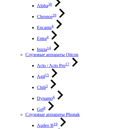
30
Alpha
29
Chronos
4
Encanta
4
Entra
14
Inizia
Слуховые аппараты Oticon
17
Acto / Acto Pro
15
Agil
3
Chili
4
Dynamo
8
Get
Слуховые аппараты Phonak
19
Audeo B