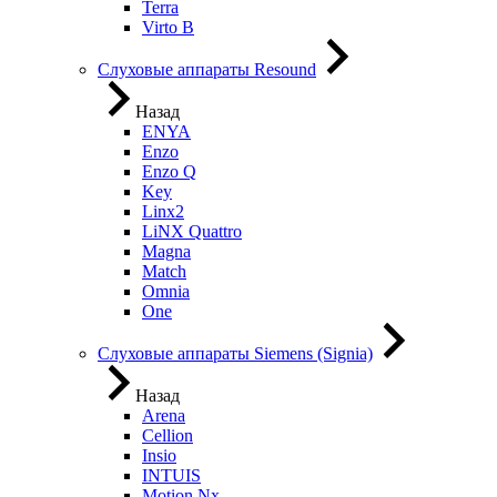
Terra
Virto B
Слуховые аппараты Resound
Назад
ENYA
Enzo
Enzo Q
Key
Linx2
LiNX Quattro
Magna
Match
Omnia
One
Слуховые аппараты Siemens (Signia)
Назад
Arena
Cellion
Insio
INTUIS
Motion Nx