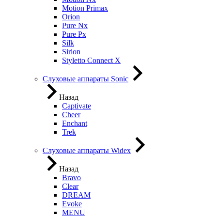
Motion Primax
Orion
Pure Nx
Pure Px
Silk
Sirion
Styletto Connect X
Слуховые аппараты Sonic
Назад
Captivate
Cheer
Enchant
Trek
Слуховые аппараты Widex
Назад
Bravo
Clear
DREAM
Evoke
MENU