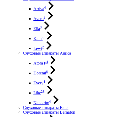
4
Arriva
2
Avero
3
Elia
6
Kami
2
Lewi
Слуховые аппараты Aurica
4
Atom P
6
Doremi
4
Every
28
Like
4
Nanotrim
Слуховые аппараты Baha
Слуховые аппараты Bernafon