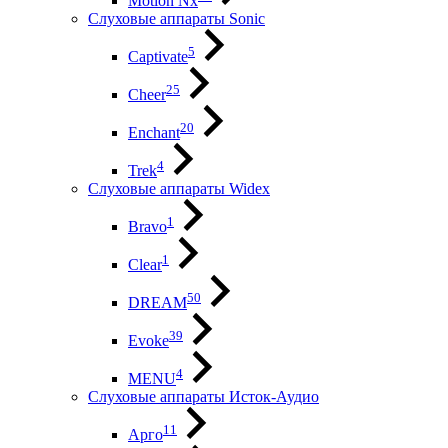
Motion Nx
Слуховые аппараты Sonic
5
Captivate
25
Cheer
20
Enchant
4
Trek
Слуховые аппараты Widex
1
Bravo
1
Clear
50
DREAM
39
Evoke
4
MENU
Слуховые аппараты Исток-Аудио
11
Арго