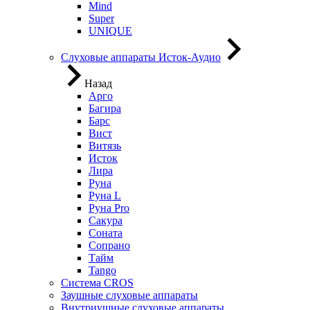
Mind
Super
UNIQUE
Слуховые аппараты Исток-Аудио
Назад
Арго
Багира
Барс
Вист
Витязь
Исток
Лира
Руна
Руна L
Руна Pro
Сакура
Соната
Сопрано
Тайм
Tango
Система CROS
Заушные слуховые аппараты
Внутриушные слуховые аппараты