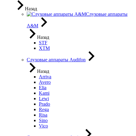
Назад
Слуховые аппараты
A&M
Назад
STF
XTM
Слуховые аппараты Audifon
Назад
Arriva
Avero
Elia
Kami
Lewi
Prado
Rega
Risa
Sino
Vico