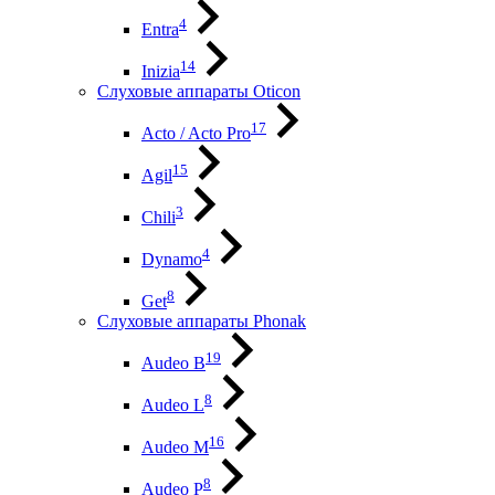
4
Entra
14
Inizia
Слуховые аппараты Oticon
17
Acto / Acto Pro
15
Agil
3
Chili
4
Dynamo
8
Get
Слуховые аппараты Phonak
19
Audeo B
8
Audeo L
16
Audeo М
8
Audeo P