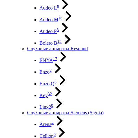
8
Audeo L
16
Audeo М
8
Audeo P
15
Bolero B
Слуховые аппараты Resound
17
ENYA
2
Enzo
6
Enzo Q
32
Key
9
Linx2
Слуховые аппараты Siemens (Signia)
4
Arena
5
Cellion