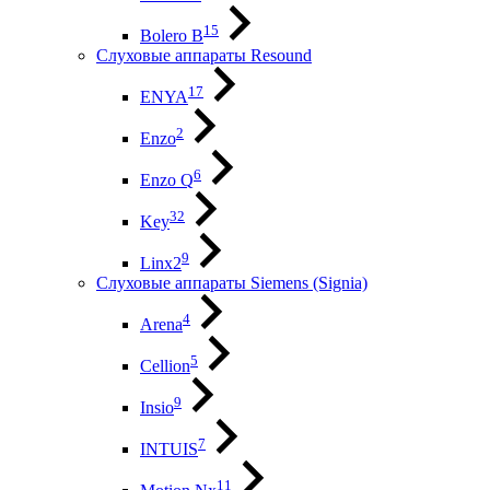
15
Bolero B
Слуховые аппараты Resound
17
ENYA
2
Enzo
6
Enzo Q
32
Key
9
Linx2
Слуховые аппараты Siemens (Signia)
4
Arena
5
Cellion
9
Insio
7
INTUIS
11