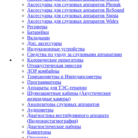
Аксессуары для слуховых аппаратов Phonak
Аксессуары для слуховых аппаратов ReSound
Аксессуары для слуховых аппаратов Signia
Аксессуары для слуховых аппаратов Widex
Ресиверы
Батарейки
Вкладыши
Доп. аксессуары
Индукционные устройства
Средства по уходу за слуховыми аппаратами
Калорические ирригаторы
Отоакустическая эмиссия
ЛОР комбайны
Тимпанометры и Импедансометры
Программаторы
Аппараты для ТЭС-терапии
Шумозащитные кабины (Акустические
анэхоидные камеры)
Анализаторы слуховых аппаратов
Аудиометры
Диагностика вестибулярного аппарата
(Видеонистагмография)
Диагностические наборы
Камертоны
Отоскопы