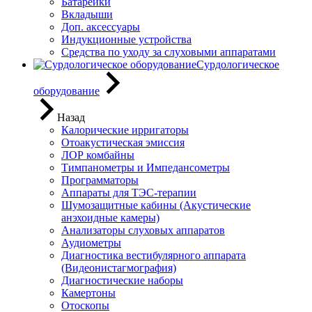
Батарейки
Вкладыши
Доп. аксессуары
Индукционные устройства
Средства по уходу за слуховыми аппаратами
Сурдологическое
оборудование
Назад
Калорические ирригаторы
Отоакустическая эмиссия
ЛОР комбайны
Тимпанометры и Импедансометры
Программаторы
Аппараты для ТЭС-терапии
Шумозащитные кабины (Акустические
анэхоидные камеры)
Анализаторы слуховых аппаратов
Аудиометры
Диагностика вестибулярного аппарата
(Видеонистагмография)
Диагностические наборы
Камертоны
Отоскопы