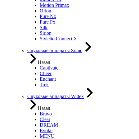
Motion Primax
Orion
Pure Nx
Pure Px
Silk
Sirion
Styletto Connect X
Слуховые аппараты Sonic
Назад
Captivate
Cheer
Enchant
Trek
Слуховые аппараты Widex
Назад
Bravo
Clear
DREAM
Evoke
MENU