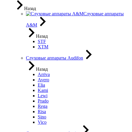
Назад
Слуховые аппараты
A&M
Назад
STF
XTM
Слуховые аппараты Audifon
Назад
Arriva
Avero
Elia
Kami
Lewi
Prado
Rega
Risa
Sino
Vico