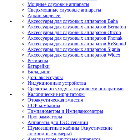
Мощные слуховые аппараты
Сверхмощные слуховые аппараты
Архив моделей
Аксессуары для слуховых аппаратов Baha
Аксессуары для слуховых аппаратов Bernafon
Аксессуары для слуховых аппаратов Oticon
Аксессуары для слуховых аппаратов Phonak
Аксессуары для слуховых аппаратов ReSound
Аксессуары для слуховых аппаратов Signia
Аксессуары для слуховых аппаратов Widex
Ресиверы
Батарейки
Вкладыши
Доп. аксессуары
Индукционные устройства
Средства по уходу за слуховыми аппаратами
Калорические ирригаторы
Отоакустическая эмиссия
ЛОР комбайны
Тимпанометры и Импедансометры
Программаторы
Аппараты для ТЭС-терапии
Шумозащитные кабины (Акустические
анэхоидные камеры)
Анализаторы слуховых аппаратов