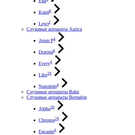
Elia
6
Kami
2
Lewi
Слуховые аппараты Aurica
4
Atom P
6
Doremi
4
Every
28
Like
4
Nanotrim
Слуховые аппараты Baha
Слуховые аппараты Bernafon
30
Alpha
29
Chronos
4
Encanta