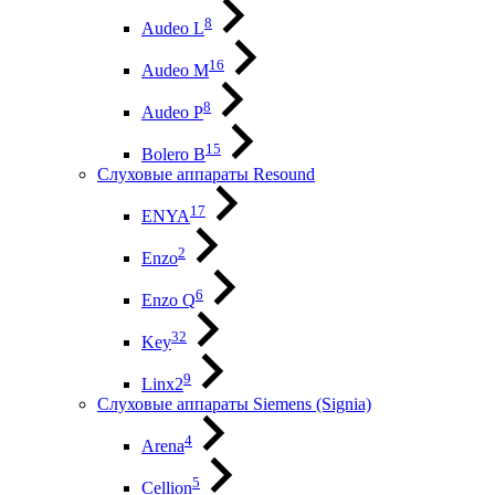
8
Audeo L
16
Audeo М
8
Audeo P
15
Bolero B
Слуховые аппараты Resound
17
ENYA
2
Enzo
6
Enzo Q
32
Key
9
Linx2
Слуховые аппараты Siemens (Signia)
4
Arena
5
Cellion