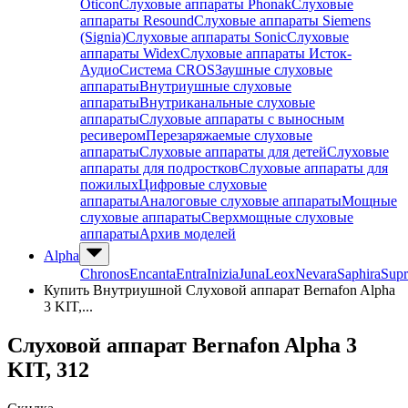
Oticon
Слуховые аппараты Phonak
Слуховые
аппараты Resound
Слуховые аппараты Siemens
(Signia)
Слуховые аппараты Sonic
Слуховые
аппараты Widex
Слуховые аппараты Исток-
Аудио
Система CROS
Заушные слуховые
аппараты
Внутриушные слуховые
аппараты
Внутриканальные слуховые
аппараты
Слуховые аппараты с выносным
ресивером
Перезаряжаемые слуховые
аппараты
Слуховые аппараты для детей
Слуховые
аппараты для подростков
Слуховые аппараты для
пожилых
Цифровые слуховые
аппараты
Аналоговые слуховые аппараты
Мощные
слуховые аппараты
Сверхмощные слуховые
аппараты
Архив моделей
Alpha
Chronos
Encanta
Entra
Inizia
Juna
Leox
Nevara
Saphira
Supr
Купить Внутриушной Слуховой аппарат Bernafon Alpha
3 KIT,...
Слуховой аппарат Bernafon Alpha 3
KIT, 312