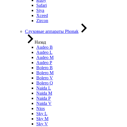
Ruby
Safari
Siya
Xceed
Zircon
Слуховые аппараты Phonak
Назад
Audeo B
Audeo L
Audeo М
Audeo P
Bolero B
Bolero M
Bolero V
Bolero Q
Naida L
Naida M
Naida P
Naida V
Nios
Sky L
Sky M
Sky V