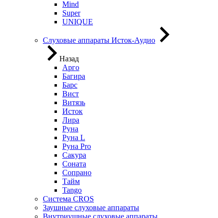
Mind
Super
UNIQUE
Слуховые аппараты Исток-Аудио
Назад
Арго
Багира
Барс
Вист
Витязь
Исток
Лира
Руна
Руна L
Руна Pro
Сакура
Соната
Сопрано
Тайм
Tango
Система CROS
Заушные слуховые аппараты
Внутриушные слуховые аппараты