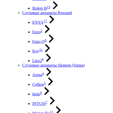
15
Bolero B
Слуховые аппараты Resound
17
ENYA
2
Enzo
6
Enzo Q
32
Key
9
Linx2
Слуховые аппараты Siemens (Signia)
4
Arena
5
Cellion
9
Insio
7
INTUIS
11