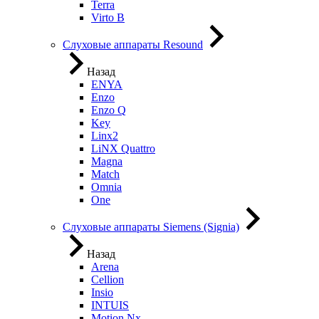
Terra
Virto B
Слуховые аппараты Resound
Назад
ENYA
Enzo
Enzo Q
Key
Linx2
LiNX Quattro
Magna
Match
Omnia
One
Слуховые аппараты Siemens (Signia)
Назад
Arena
Cellion
Insio
INTUIS
Motion Nx