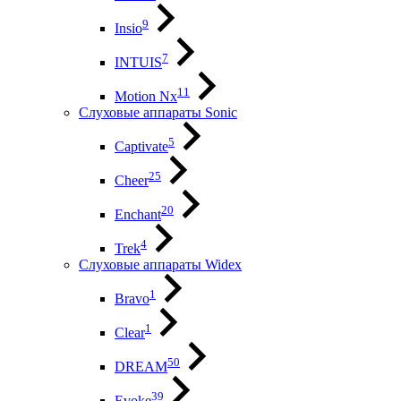
9
Insio
7
INTUIS
11
Motion Nx
Слуховые аппараты Sonic
5
Captivate
25
Cheer
20
Enchant
4
Trek
Слуховые аппараты Widex
1
Bravo
1
Clear
50
DREAM
39
Evoke