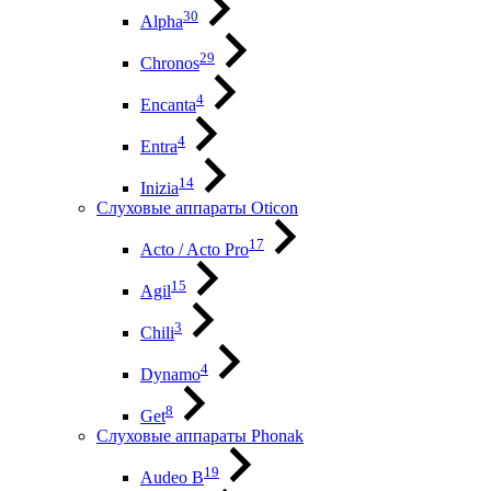
30
Alpha
29
Chronos
4
Encanta
4
Entra
14
Inizia
Слуховые аппараты Oticon
17
Acto / Acto Pro
15
Agil
3
Chili
4
Dynamo
8
Get
Слуховые аппараты Phonak
19
Audeo B