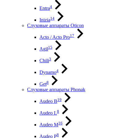
4
Entra
14
Inizia
Слуховые аппараты Oticon
17
Acto / Acto Pro
15
Agil
3
Chili
4
Dynamo
8
Get
Слуховые аппараты Phonak
19
Audeo B
8
Audeo L
16
Audeo М
8
Audeo P