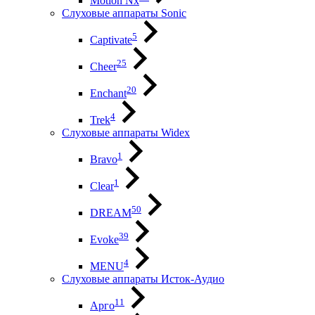
Motion Nx
Слуховые аппараты Sonic
5
Captivate
25
Cheer
20
Enchant
4
Trek
Слуховые аппараты Widex
1
Bravo
1
Clear
50
DREAM
39
Evoke
4
MENU
Слуховые аппараты Исток-Аудио
11
Арго