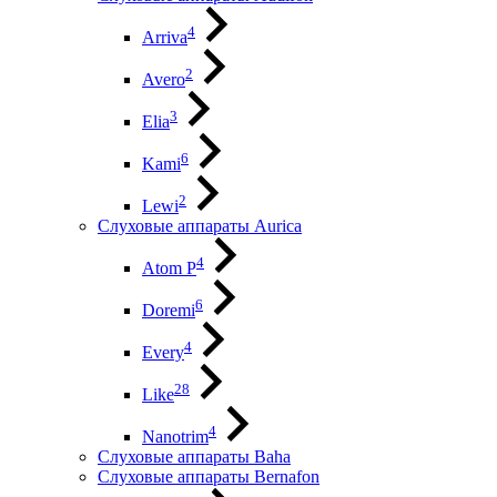
4
Arriva
2
Avero
3
Elia
6
Kami
2
Lewi
Слуховые аппараты Aurica
4
Atom P
6
Doremi
4
Every
28
Like
4
Nanotrim
Слуховые аппараты Baha
Слуховые аппараты Bernafon