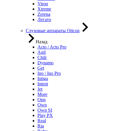
Viron
Xtreme
Zerena
Легато
Слуховые аппараты Oticon
Назад
Acto / Acto Pro
Agil
Chili
Dynamo
Get
Ino / Ino Pro
Intiga
Intent
Jet
More
Opn
Own
Own SI
Play PX
Real
Ria