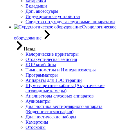
Батарейки
Вкладыши
Доп. аксессуары
Индукционные устройства
Средства по уходу за слуховыми аппаратами
Сурдологическое
оборудование
Назад
Калорические ирригаторы
Отоакустическая эмиссия
ЛОР комбайны
Тимпанометры и Импедансометры
Программаторы
Аппараты для ТЭС-терапии
Шумозащитные кабины (Акустические
анэхоидные камеры)
Анализаторы слуховых аппаратов
Аудиометры
Диагностика вестибулярного аппарата
(Видеонистагмография)
Диагностические наборы
Камертоны
Отоскопы