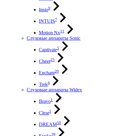
9
Insio
7
INTUIS
11
Motion Nx
Слуховые аппараты Sonic
5
Captivate
25
Cheer
20
Enchant
4
Trek
Слуховые аппараты Widex
1
Bravo
1
Clear
50
DREAM
39
Evoke