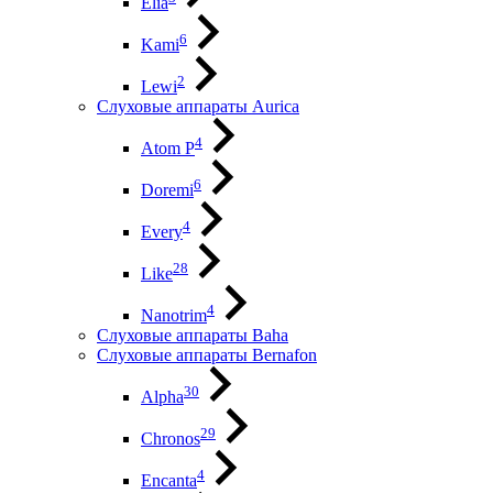
Elia
6
Kami
2
Lewi
Слуховые аппараты Aurica
4
Atom P
6
Doremi
4
Every
28
Like
4
Nanotrim
Слуховые аппараты Baha
Слуховые аппараты Bernafon
30
Alpha
29
Chronos
4
Encanta