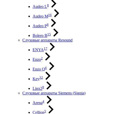
8
Audeo L
16
Audeo М
8
Audeo P
15
Bolero B
Слуховые аппараты Resound
17
ENYA
2
Enzo
6
Enzo Q
32
Key
9
Linx2
Слуховые аппараты Siemens (Signia)
4
Arena
5
Cellion