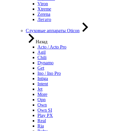
Viron
Xtreme
Zerena
Легато
Слуховые аппараты Oticon
Назад
Acto / Acto Pro
Agil
Chili
Dynamo
Get
Ino / Ino Pro
Intiga
Intent
Jet
More
Opn
Own
Own SI
Play PX
Real
Ria