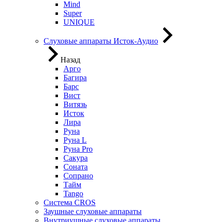
Mind
Super
UNIQUE
Слуховые аппараты Исток-Аудио
Назад
Арго
Багира
Барс
Вист
Витязь
Исток
Лира
Руна
Руна L
Руна Pro
Сакура
Соната
Сопрано
Тайм
Tango
Система CROS
Заушные слуховые аппараты
Внутриушные слуховые аппараты