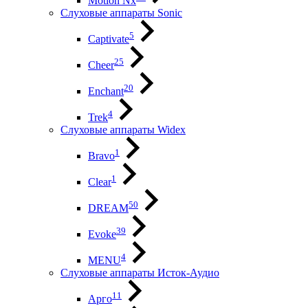
Motion Nx
Слуховые аппараты Sonic
5
Captivate
25
Cheer
20
Enchant
4
Trek
Слуховые аппараты Widex
1
Bravo
1
Clear
50
DREAM
39
Evoke
4
MENU
Слуховые аппараты Исток-Аудио
11
Арго