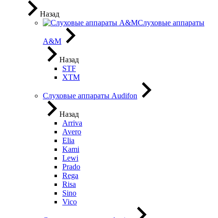
Назад
Слуховые аппараты
A&M
Назад
STF
XTM
Слуховые аппараты Audifon
Назад
Arriva
Avero
Elia
Kami
Lewi
Prado
Rega
Risa
Sino
Vico