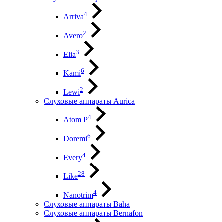
4
Arriva
2
Avero
3
Elia
6
Kami
2
Lewi
Слуховые аппараты Aurica
4
Atom P
6
Doremi
4
Every
28
Like
4
Nanotrim
Слуховые аппараты Baha
Слуховые аппараты Bernafon