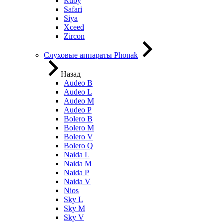
Ruby
Safari
Siya
Xceed
Zircon
Слуховые аппараты Phonak
Назад
Audeo B
Audeo L
Audeo М
Audeo P
Bolero B
Bolero M
Bolero V
Bolero Q
Naida L
Naida M
Naida P
Naida V
Nios
Sky L
Sky M
Sky V