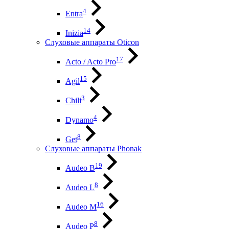
4
Entra
14
Inizia
Слуховые аппараты Oticon
17
Acto / Acto Pro
15
Agil
3
Chili
4
Dynamo
8
Get
Слуховые аппараты Phonak
19
Audeo B
8
Audeo L
16
Audeo М
8
Audeo P