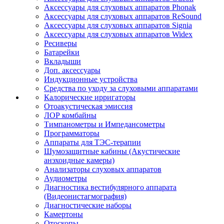
Аксессуары для слуховых аппаратов Phonak
Аксессуары для слуховых аппаратов ReSound
Аксессуары для слуховых аппаратов Signia
Аксессуары для слуховых аппаратов Widex
Ресиверы
Батарейки
Вкладыши
Доп. аксессуары
Индукционные устройства
Средства по уходу за слуховыми аппаратами
Калорические ирригаторы
Отоакустическая эмиссия
ЛОР комбайны
Тимпанометры и Импедансометры
Программаторы
Аппараты для ТЭС-терапии
Шумозащитные кабины (Акустические
анэхоидные камеры)
Анализаторы слуховых аппаратов
Аудиометры
Диагностика вестибулярного аппарата
(Видеонистагмография)
Диагностические наборы
Камертоны
Отоскопы