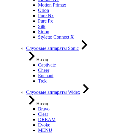
Motion Primax
Orion
Pure Nx
Pure Px
Silk
Sirion
Styletto Connect X
Слуховые аппараты Sonic
Назад
Captivate
Cheer
Enchant
Trek
Слуховые аппараты Widex
Назад
Bravo
Clear
DREAM
Evoke
MENU