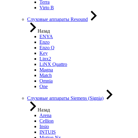
Terra
Virto B
Слуховые аппараты Resound
Назад
ENYA
Enzo
Enzo Q
Key
Linx2
LiNX Quattro
Magna
Match
Omnia
One
Слуховые аппараты Siemens (Signia)
Назад
Arena
Cellion
Insio
INTUIS
Motion Nx