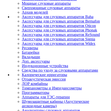
Мощные слуховые аппараты
Сверхмощные слуховые аппараты
Архив моделей
Аксессуары для слуховых аппаратов Baha
Аксессуары для слуховых аппаратов Bernafon
Аксессуары для слуховых аппаратов Oticon
Аксессуары для слуховых аппаратов Phonak
Аксессуары для слуховых аппаратов ReSound
Аксессуары для слуховых аппаратов Signia
Аксессуары для слуховых аппаратов Widex
Ресиверы
Батарейки
Вкладыши
Доп. аксессуары
Индукционные устройства
Средства по уходу за слуховыми аппаратами
Калорические ирригаторы
Отоакустическая эмиссия
ЛОР комбайны
Тимпанометры и Импедансометры
Программаторы
Аппараты для ТЭС-терапии
Шумозащитные кабины (Акустические
анэхоидные камеры)
Анализаторы слуховых аппаратов