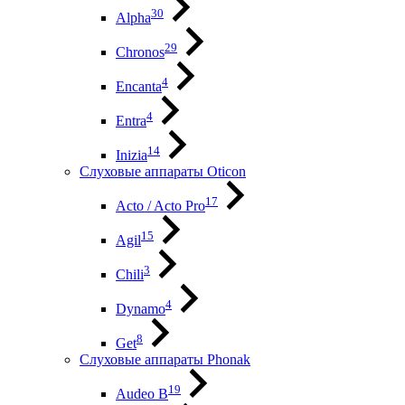
30
Alpha
29
Chronos
4
Encanta
4
Entra
14
Inizia
Слуховые аппараты Oticon
17
Acto / Acto Pro
15
Agil
3
Chili
4
Dynamo
8
Get
Слуховые аппараты Phonak
19
Audeo B