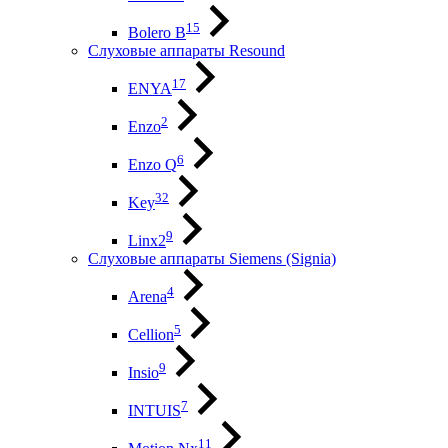
15
Bolero B
Слуховые аппараты Resound
17
ENYA
2
Enzo
6
Enzo Q
32
Key
9
Linx2
Слуховые аппараты Siemens (Signia)
4
Arena
5
Cellion
9
Insio
7
INTUIS
11