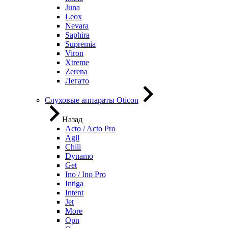
Juna
Leox
Nevara
Saphira
Supremia
Viron
Xtreme
Zerena
Легато
Слуховые аппараты Oticon
Назад
Acto / Acto Pro
Agil
Chili
Dynamo
Get
Ino / Ino Pro
Intiga
Intent
Jet
More
Opn