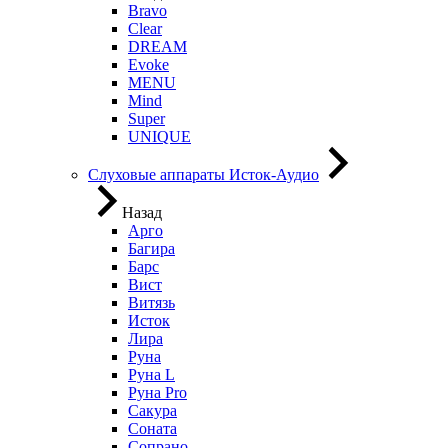
Bravo
Clear
DREAM
Evoke
MENU
Mind
Super
UNIQUE
Слуховые аппараты Исток-Аудио
Назад
Арго
Багира
Барс
Вист
Витязь
Исток
Лира
Руна
Руна L
Руна Pro
Сакура
Соната
Сопрано