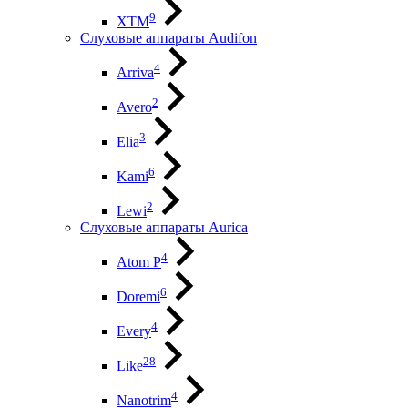
9
XTM
Слуховые аппараты Audifon
4
Arriva
2
Avero
3
Elia
6
Kami
2
Lewi
Слуховые аппараты Aurica
4
Atom P
6
Doremi
4
Every
28
Like
4
Nanotrim