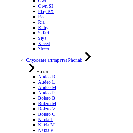
Own
Own SI
Play PX
Real
Ria
Ruby
Safari
Siya
Xceed
Zircon
Слуховые аппараты Phonak
Назад
Audeo B
Audeo L
Audeo М
Audeo P
Bolero B
Bolero M
Bolero V
Bolero Q
Naida L
Naida M
Naida P