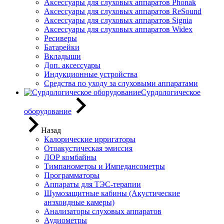
Аксессуары для слуховых аппаратов Phonak
Аксессуары для слуховых аппаратов ReSound
Аксессуары для слуховых аппаратов Signia
Аксессуары для слуховых аппаратов Widex
Ресиверы
Батарейки
Вкладыши
Доп. аксессуары
Индукционные устройства
Средства по уходу за слуховыми аппаратами
Сурдологическое
оборудование
Назад
Калорические ирригаторы
Отоакустическая эмиссия
ЛОР комбайны
Тимпанометры и Импедансометры
Программаторы
Аппараты для ТЭС-терапии
Шумозащитные кабины (Акустические
анэхоидные камеры)
Анализаторы слуховых аппаратов
Аудиометры