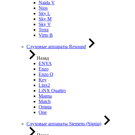
Naida V
Nios
Sky L
Sky M
Sky V
Terra
Virto B
Слуховые аппараты Resound
Назад
ENYA
Enzo
Enzo Q
Key
Linx2
LiNX Quattro
Magna
Match
Omnia
One
Слуховые аппараты Siemens (Signia)