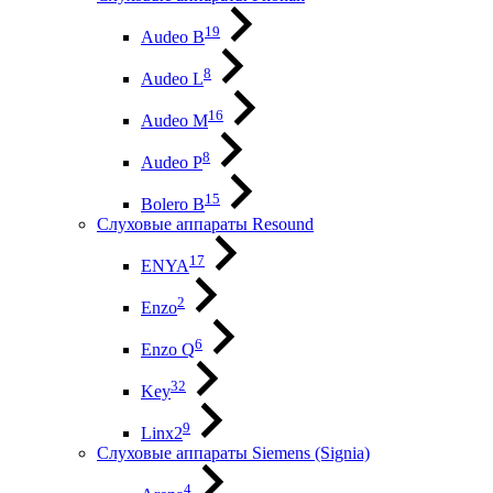
19
Audeo B
8
Audeo L
16
Audeo М
8
Audeo P
15
Bolero B
Слуховые аппараты Resound
17
ENYA
2
Enzo
6
Enzo Q
32
Key
9
Linx2
Слуховые аппараты Siemens (Signia)
4