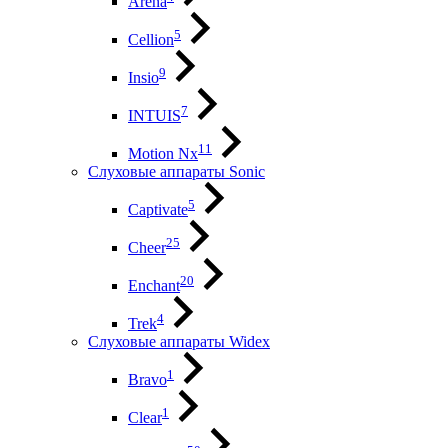
Arena
5
Cellion
9
Insio
7
INTUIS
11
Motion Nx
Слуховые аппараты Sonic
5
Captivate
25
Cheer
20
Enchant
4
Trek
Слуховые аппараты Widex
1
Bravo
1
Clear