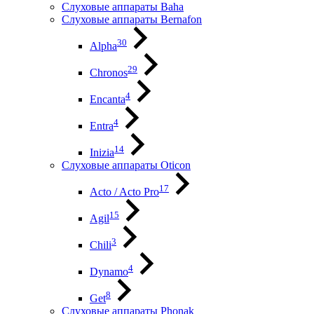
Слуховые аппараты Baha
Слуховые аппараты Bernafon
30
Alpha
29
Chronos
4
Encanta
4
Entra
14
Inizia
Слуховые аппараты Oticon
17
Acto / Acto Pro
15
Agil
3
Chili
4
Dynamo
8
Get
Слуховые аппараты Phonak