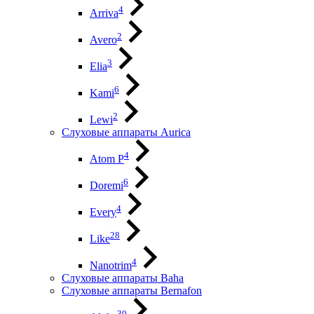
4
Arriva
2
Avero
3
Elia
6
Kami
2
Lewi
Слуховые аппараты Aurica
4
Atom P
6
Doremi
4
Every
28
Like
4
Nanotrim
Слуховые аппараты Baha
Слуховые аппараты Bernafon
30