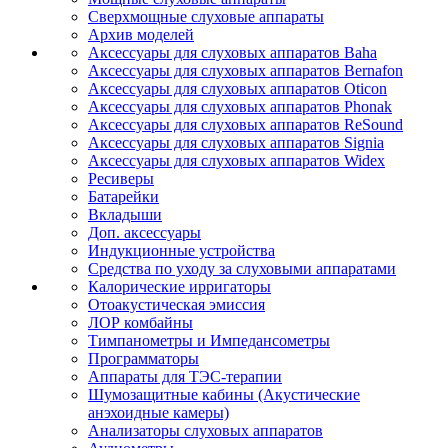
Сверхмощные слуховые аппараты
Архив моделей
Аксессуары для слуховых аппаратов Baha
Аксессуары для слуховых аппаратов Bernafon
Аксессуары для слуховых аппаратов Oticon
Аксессуары для слуховых аппаратов Phonak
Аксессуары для слуховых аппаратов ReSound
Аксессуары для слуховых аппаратов Signia
Аксессуары для слуховых аппаратов Widex
Ресиверы
Батарейки
Вкладыши
Доп. аксессуары
Индукционные устройства
Средства по уходу за слуховыми аппаратами
Калорические ирригаторы
Отоакустическая эмиссия
ЛОР комбайны
Тимпанометры и Импедансометры
Программаторы
Аппараты для ТЭС-терапии
Шумозащитные кабины (Акустические
анэхоидные камеры)
Анализаторы слуховых аппаратов