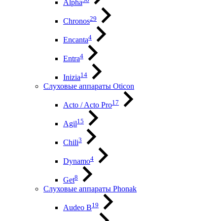
Alpha
29
Chronos
4
Encanta
4
Entra
14
Inizia
Слуховые аппараты Oticon
17
Acto / Acto Pro
15
Agil
3
Chili
4
Dynamo
8
Get
Слуховые аппараты Phonak
19
Audeo B