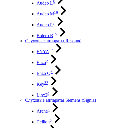
8
Audeo L
16
Audeo М
8
Audeo P
15
Bolero B
Слуховые аппараты Resound
17
ENYA
2
Enzo
6
Enzo Q
32
Key
9
Linx2
Слуховые аппараты Siemens (Signia)
4
Arena
5
Cellion