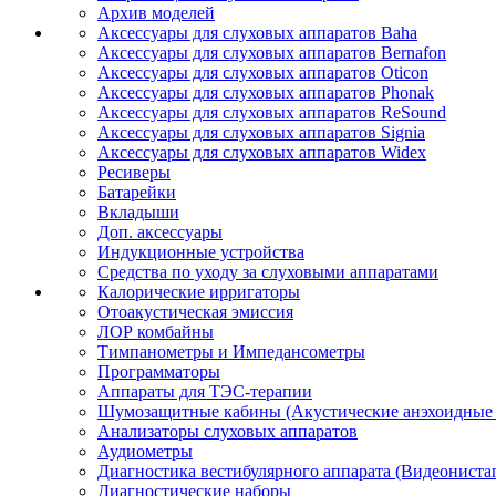
Архив моделей
Аксессуары для слуховых аппаратов Baha
Аксессуары для слуховых аппаратов Bernafon
Аксессуары для слуховых аппаратов Oticon
Аксессуары для слуховых аппаратов Phonak
Аксессуары для слуховых аппаратов ReSound
Аксессуары для слуховых аппаратов Signia
Аксессуары для слуховых аппаратов Widex
Ресиверы
Батарейки
Вкладыши
Доп. аксессуары
Индукционные устройства
Средства по уходу за слуховыми аппаратами
Калорические ирригаторы
Отоакустическая эмиссия
ЛОР комбайны
Тимпанометры и Импедансометры
Программаторы
Аппараты для ТЭС-терапии
Шумозащитные кабины (Акустические анэхоидные
Анализаторы слуховых аппаратов
Аудиометры
Диагностика вестибулярного аппарата (Видеониста
Диагностические наборы