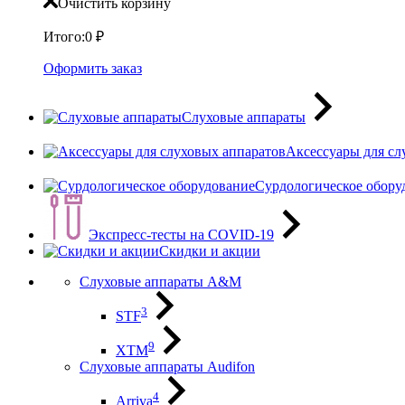
Очистить корзину
Итого:
0
₽
Оформить заказ
Слуховые аппараты
Аксессуары для сл
Сурдологическое обору
Экспресс-тесты на COVID-19
Скидки и акции
Слуховые аппараты A&M
3
STF
9
XTM
Слуховые аппараты Audifon
4
Arriva