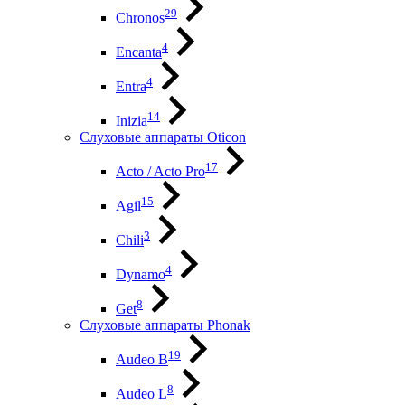
29
Chronos
4
Encanta
4
Entra
14
Inizia
Слуховые аппараты Oticon
17
Acto / Acto Pro
15
Agil
3
Chili
4
Dynamo
8
Get
Слуховые аппараты Phonak
19
Audeo B
8
Audeo L