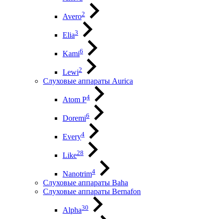
2
Avero
3
Elia
6
Kami
2
Lewi
Слуховые аппараты Aurica
4
Atom P
6
Doremi
4
Every
28
Like
4
Nanotrim
Слуховые аппараты Baha
Слуховые аппараты Bernafon
30
Alpha