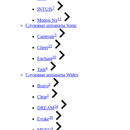
7
INTUIS
11
Motion Nx
Слуховые аппараты Sonic
5
Captivate
25
Cheer
20
Enchant
4
Trek
Слуховые аппараты Widex
1
Bravo
1
Clear
50
DREAM
39
Evoke
4
MENU