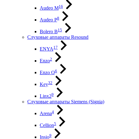
16
Audeo М
8
Audeo P
15
Bolero B
Слуховые аппараты Resound
17
ENYA
2
Enzo
6
Enzo Q
32
Key
9
Linx2
Слуховые аппараты Siemens (Signia)
4
Arena
5
Cellion
9
Insio