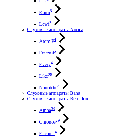
Elia
6
Kami
2
Lewi
Слуховые аппараты Aurica
4
Atom P
6
Doremi
4
Every
28
Like
4
Nanotrim
Слуховые аппараты Baha
Слуховые аппараты Bernafon
30
Alpha
29
Chronos
4
Encanta