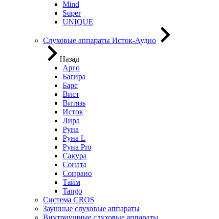
Mind
Super
UNIQUE
Слуховые аппараты Исток-Аудио
Назад
Арго
Багира
Барс
Вист
Витязь
Исток
Лира
Руна
Руна L
Руна Pro
Сакура
Соната
Сопрано
Тайм
Tango
Система CROS
Заушные слуховые аппараты
Внутриушные слуховые аппараты