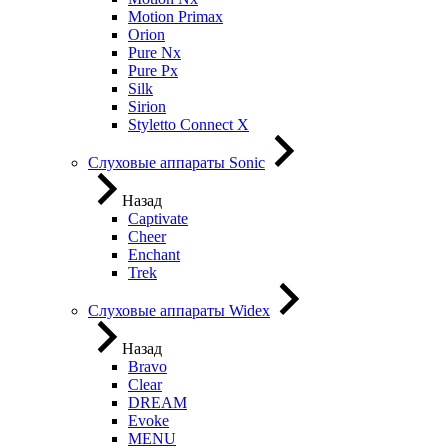
Motion Primax
Orion
Pure Nx
Pure Px
Silk
Sirion
Styletto Connect X
Слуховые аппараты Sonic
Назад
Captivate
Cheer
Enchant
Trek
Слуховые аппараты Widex
Назад
Bravo
Clear
DREAM
Evoke
MENU