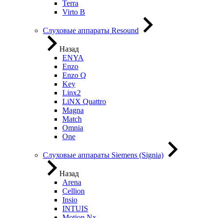
Terra
Virto B
Слуховые аппараты Resound
Назад
ENYA
Enzo
Enzo Q
Key
Linx2
LiNX Quattro
Magna
Match
Omnia
One
Слуховые аппараты Siemens (Signia)
Назад
Arena
Cellion
Insio
INTUIS
Motion Nx