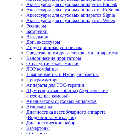
Аксессуары для слуховых аппаратов Phonak
Аксессуары для слуховых аппаратов ReSound
Аксессуары для слуховых аппаратов Signia
Аксессуары для слуховых аппаратов Widex
Ресиверы
Батарейки
Вкладыши
Доп. аксессуары
Индукционные устройства
Средства по уходу за слуховыми аппаратами
Калорические ирригаторы
Отоакустическая эмиссия
ЛОР комбайны
Тимпанометры и Импедансометры
Программаторы
Аппараты для ТЭС-терапии
Шумозащитные кабины (Акустические
анэхоидные камеры)
Анализаторы слуховых аппаратов
Аудиометры
Диагностика вестибулярного аппарата
(Видеонистагмография)
Диагностические наборы
Камертоны
Отоскопы