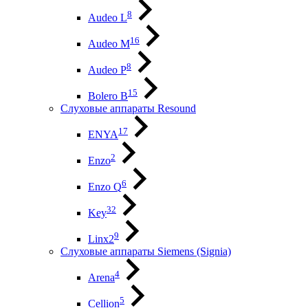
8
Audeo L
16
Audeo М
8
Audeo P
15
Bolero B
Слуховые аппараты Resound
17
ENYA
2
Enzo
6
Enzo Q
32
Key
9
Linx2
Слуховые аппараты Siemens (Signia)
4
Arena
5
Cellion