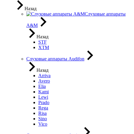
Назад
Слуховые аппараты
A&M
Назад
STF
XTM
Слуховые аппараты Audifon
Назад
Arriva
Avero
Elia
Kami
Lewi
Prado
Rega
Risa
Sino
Vico