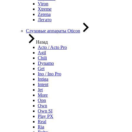
Viron
Xtreme
Zerena
Легато
Слуховые аппараты Oticon
Назад
Acto / Acto Pro
Agil
Chili
Dynamo
Get
Ino / Ino Pro
Intiga
Intent
Jet
More
Opn
Own
Own SI
Play PX
Real
Ria