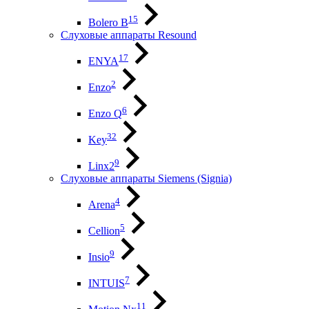
15
Bolero B
Слуховые аппараты Resound
17
ENYA
2
Enzo
6
Enzo Q
32
Key
9
Linx2
Слуховые аппараты Siemens (Signia)
4
Arena
5
Cellion
9
Insio
7
INTUIS
11