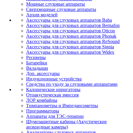
Мощные слуховые аппараты
Сверхмощные слуховые аппараты
Архив моделей
Аксессуары для слуховых аппаратов Baha
Аксессуары для слуховых аппаратов Bernafon
Аксессуары для слуховых аппаратов Oticon
Аксессуары для слуховых аппаратов Phonak
Аксессуары для слуховых аппаратов ReSound
Аксессуары для слуховых аппаратов Signia
Аксессуары для слуховых аппаратов Widex
Ресиверы
Батарейки
Вкладыши
Доп. аксессуары
Индукционные устройства
Средства по уходу за слуховыми аппаратами
Калорические ирригаторы
Отоакустическая эмиссия
ЛОР комбайны
Тимпанометры и Импедансометры
Программаторы
Аппараты для ТЭС-терапии
Шумозащитные кабины (Акустические
анэхоидные камеры)
Анализаторы слуховых аппаратов