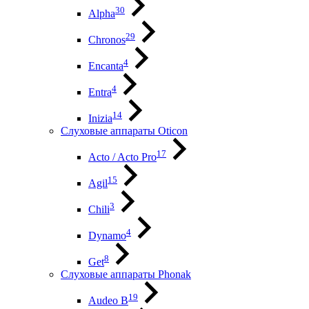
30
Alpha
29
Chronos
4
Encanta
4
Entra
14
Inizia
Слуховые аппараты Oticon
17
Acto / Acto Pro
15
Agil
3
Chili
4
Dynamo
8
Get
Слуховые аппараты Phonak
19
Audeo B