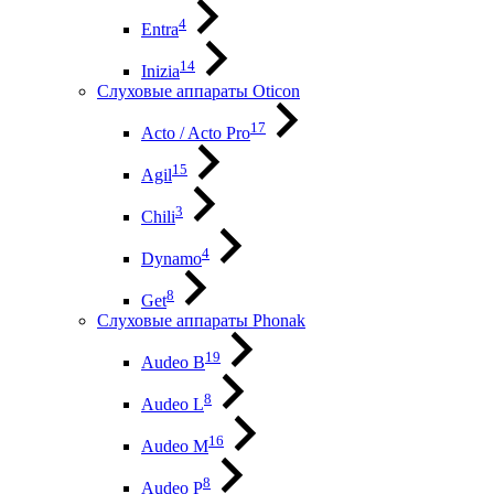
4
Entra
14
Inizia
Слуховые аппараты Oticon
17
Acto / Acto Pro
15
Agil
3
Chili
4
Dynamo
8
Get
Слуховые аппараты Phonak
19
Audeo B
8
Audeo L
16
Audeo М
8
Audeo P