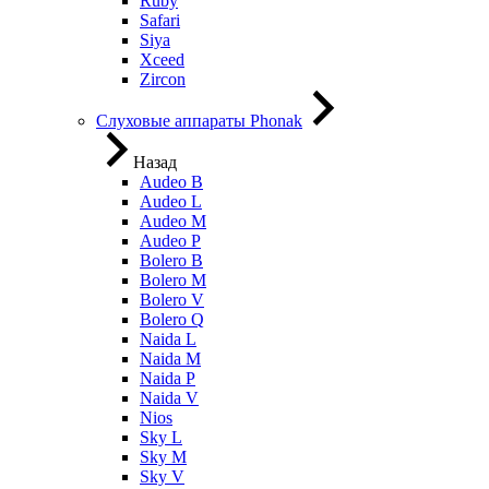
Ruby
Safari
Siya
Xceed
Zircon
Слуховые аппараты Phonak
Назад
Audeo B
Audeo L
Audeo М
Audeo P
Bolero B
Bolero M
Bolero V
Bolero Q
Naida L
Naida M
Naida P
Naida V
Nios
Sky L
Sky M
Sky V