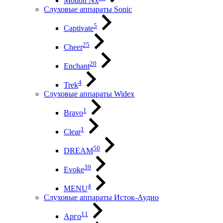
Motion Nx
Слуховые аппараты Sonic
5
Captivate
25
Cheer
20
Enchant
4
Trek
Слуховые аппараты Widex
1
Bravo
1
Clear
50
DREAM
39
Evoke
4
MENU
Слуховые аппараты Исток-Аудио
11
Арго