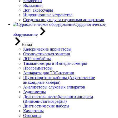
Батарейки
Вкладыши
Доп. аксессуары
Индукционные устройства
Средства по уходу за слуховыми аппаратами
Сурдологическое
оборудование
Назад
Калорические ирригаторы
Отоакустическая эмиссия
ЛОР комбайны
Тимпанометры и Импедансометры
Программаторы
Аппараты для ТЭС-терапии
Шумозащитные кабины (Акустические
анэхоидные камеры)
Анализаторы слуховых аппаратов
Аудиометры
Диагностика вестибулярного аппарата
(Видеонистагмография)
Диагностические наборы
Камертоны
Отоскопы