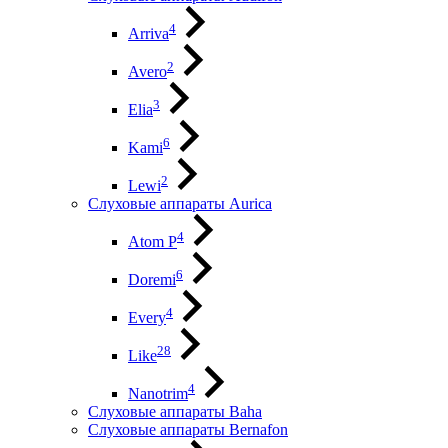
4
Arriva
2
Avero
3
Elia
6
Kami
2
Lewi
Слуховые аппараты Aurica
4
Atom P
6
Doremi
4
Every
28
Like
4
Nanotrim
Слуховые аппараты Baha
Слуховые аппараты Bernafon