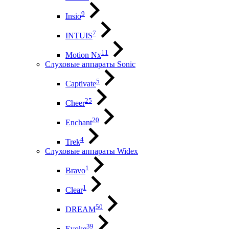
9
Insio
7
INTUIS
11
Motion Nx
Слуховые аппараты Sonic
5
Captivate
25
Cheer
20
Enchant
4
Trek
Слуховые аппараты Widex
1
Bravo
1
Clear
50
DREAM
39
Evoke