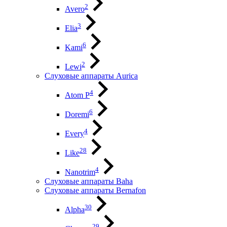
2
Avero
3
Elia
6
Kami
2
Lewi
Слуховые аппараты Aurica
4
Atom P
6
Doremi
4
Every
28
Like
4
Nanotrim
Слуховые аппараты Baha
Слуховые аппараты Bernafon
30
Alpha
29