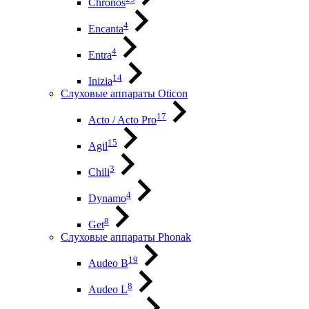
Chronos
4
Encanta
4
Entra
14
Inizia
Слуховые аппараты Oticon
17
Acto / Acto Pro
15
Agil
3
Chili
4
Dynamo
8
Get
Слуховые аппараты Phonak
19
Audeo B
8
Audeo L