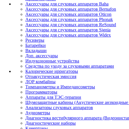
Аксессуары для слуховых аппаратов Baha
Аксессуары для слуховых аппаратов Bernafon
Аксессуары для слуховых аппаратов Oticon
Аксессуары для слуховых аппаратов Phonak
Аксессуары для слуховых аппаратов ReSound
Аксессуары для слуховых аппаратов Signia
Аксессуары для слуховых аппаратов Widex
Ресиверы
Батарейки
Вкладыши
Доп. аксессуары
Индукционные устройства
Средства по уходу за слуховыми аппаратами
Калорические ирригаторы
Отоакустическая эмиссия
ЛОР комбайны
Тимпанометры и Импедансометры
Программаторы
Аппараты для ТЭС-терапии
Шумозащитные кабины (Акустические анэхоидные
Анализаторы слуховых аппаратов
Аудиометры
Диагностика вестибулярного аппарата (Видеониста
Диагностические наборы
Камертоны