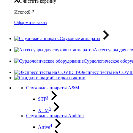
Очистить корзину
Итого:
0
₽
Оформить заказ
Слуховые аппараты
Аксессуары для сл
Сурдологическое обору
Экспресс-тесты на COVI
Скидки и акции
Слуховые аппараты A&M
3
STF
9
XTM
Слуховые аппараты Audifon
4
Arriva