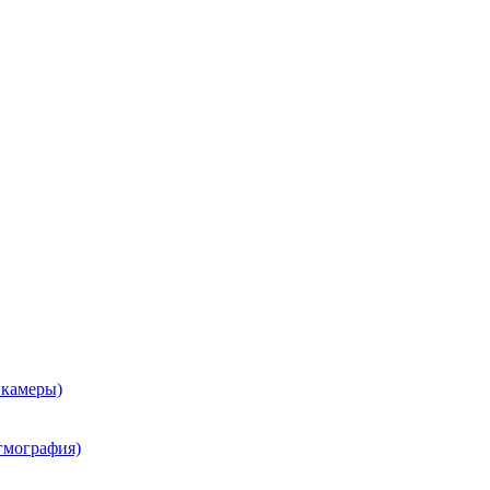
 камеры)
гмография)