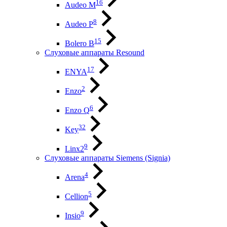
16
Audeo М
8
Audeo P
15
Bolero B
Слуховые аппараты Resound
17
ENYA
2
Enzo
6
Enzo Q
32
Key
9
Linx2
Слуховые аппараты Siemens (Signia)
4
Arena
5
Cellion
9
Insio