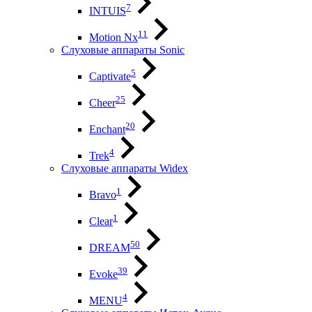
7
INTUIS
11
Motion Nx
Слуховые аппараты Sonic
5
Captivate
25
Cheer
20
Enchant
4
Trek
Слуховые аппараты Widex
1
Bravo
1
Clear
50
DREAM
39
Evoke
4
MENU