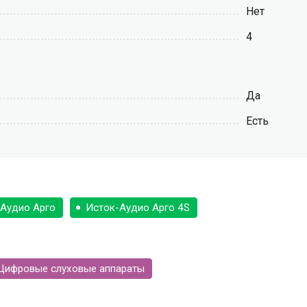
Нет
4
Да
Есть
Аудио Арго
Исток-Аудио Арго 4S
Цифровые слуховые аппараты