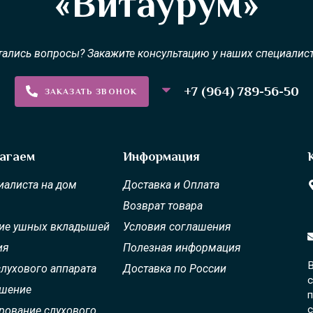
«Витаурум»
тались вопросы? Закажите консультацию у наших специалист
+7 (964) 789-56-50
ЗАКАЗАТЬ ЗВОНОК
агаем
Информация
иалиста на дом
Доставка и Оплата
Возврат товара
ие ушных вкладышей
Условия соглашения
ия
Полезная информация
В
слухового аппарата
Доставка по России
с
ошение
п
с
ование слухового