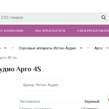
О КОМПАНИИ
МЫ ПРЕДЛАГАЕМ
СПЕЦПРЕДЛОЖЕН
ы
Слуховые аппараты Исток-Аудио
Арго
го 4S по...
удио Арго 4S
Бренд:
Исток-Аудио
Заушный
Тип корпуса
I-II степень