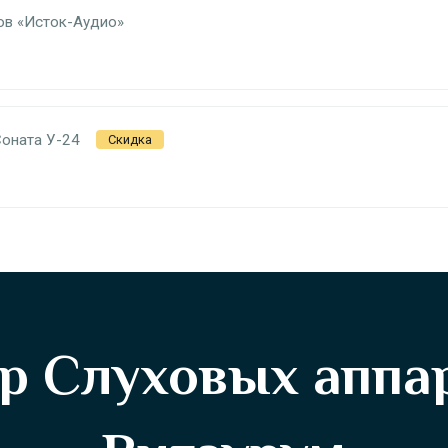
ов «Исток-Аудио»
Соната У-24
Скидка
р Слуховых аппа