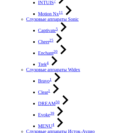
7
INTUIS
11
Motion Nx
Слуховые аппараты Sonic
5
Captivate
25
Cheer
20
Enchant
4
Trek
Слуховые аппараты Widex
1
Bravo
1
Clear
50
DREAM
39
Evoke
4
MENU
Слуховые аппараты Исток-Аудио