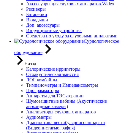
Аксессуары для слуховых аппаратов Widex
Ресиверы
Батарейки
Вкладыши
Доп. аксессуары
Индукционные устройства
Средства по уходу за слуховыми аппаратами
Сурдологическое
оборудование
Назад
Калорические ирригаторы
Отоакустическая эмиссия
ЛОР комбайны
Тимпанометры и Импедансометры
Программаторы
Аппараты для ТЭС-терапии
Шумозащитные кабины (Акустические
анэхоидные камеры)
Анализаторы слуховых аппаратов
Аудиометры
Диагностика вестибулярного аппарата
(Видеонистагмография)