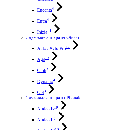
4
Encanta
4
Entra
14
Inizia
Слуховые аппараты Oticon
17
Acto / Acto Pro
15
Agil
3
Chili
4
Dynamo
8
Get
Слуховые аппараты Phonak
19
Audeo B
8
Audeo L
16