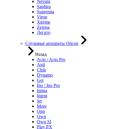
Nevara
Saphira
Supremia
Viron
Xtreme
Zerena
Легато
Слуховые аппараты Oticon
Назад
Acto / Acto Pro
Agil
Chili
Dynamo
Get
Ino / Ino Pro
Intiga
Intent
Jet
More
Opn
Own
Own SI
Play PX