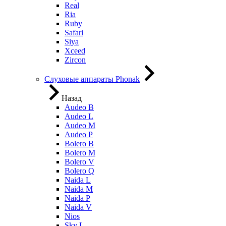
Real
Ria
Ruby
Safari
Siya
Xceed
Zircon
Слуховые аппараты Phonak
Назад
Audeo B
Audeo L
Audeo М
Audeo P
Bolero B
Bolero M
Bolero V
Bolero Q
Naida L
Naida M
Naida P
Naida V
Nios
Sky L