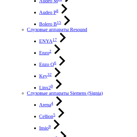
Audeo М
8
Audeo P
15
Bolero B
Слуховые аппараты Resound
17
ENYA
2
Enzo
6
Enzo Q
32
Key
9
Linx2
Слуховые аппараты Siemens (Signia)
4
Arena
5
Cellion
9
Insio