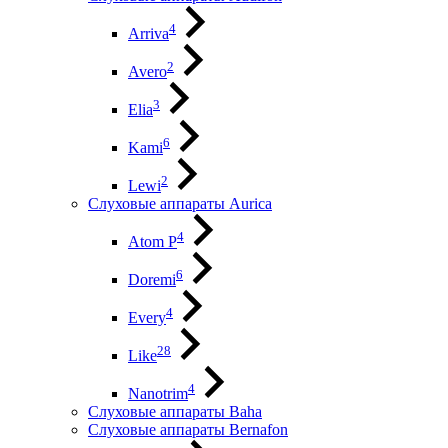
4
Arriva
2
Avero
3
Elia
6
Kami
2
Lewi
Слуховые аппараты Aurica
4
Atom P
6
Doremi
4
Every
28
Like
4
Nanotrim
Слуховые аппараты Baha
Слуховые аппараты Bernafon