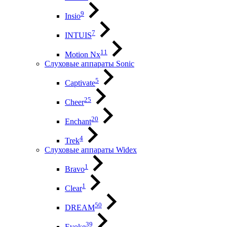
9
Insio
7
INTUIS
11
Motion Nx
Слуховые аппараты Sonic
5
Captivate
25
Cheer
20
Enchant
4
Trek
Слуховые аппараты Widex
1
Bravo
1
Clear
50
DREAM
39
Evoke