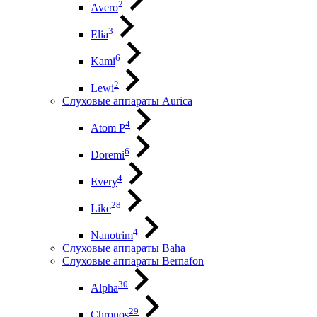
2
Avero
3
Elia
6
Kami
2
Lewi
Слуховые аппараты Aurica
4
Atom P
6
Doremi
4
Every
28
Like
4
Nanotrim
Слуховые аппараты Baha
Слуховые аппараты Bernafon
30
Alpha
29
Chronos