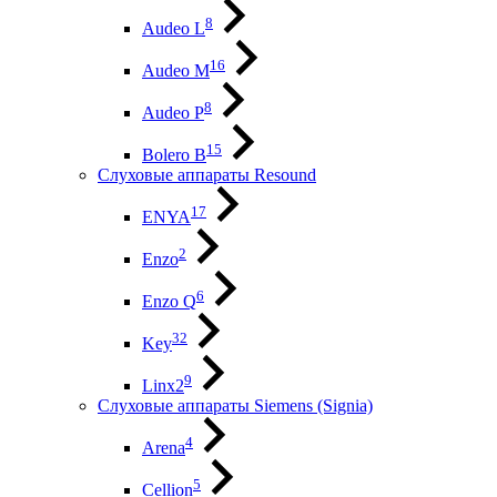
8
Audeo L
16
Audeo М
8
Audeo P
15
Bolero B
Слуховые аппараты Resound
17
ENYA
2
Enzo
6
Enzo Q
32
Key
9
Linx2
Слуховые аппараты Siemens (Signia)
4
Arena
5
Cellion