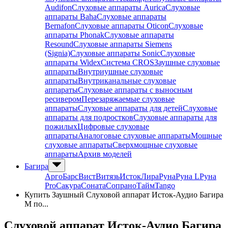
Audifon
Слуховые аппараты Aurica
Слуховые
аппараты Baha
Слуховые аппараты
Bernafon
Слуховые аппараты Oticon
Слуховые
аппараты Phonak
Слуховые аппараты
Resound
Слуховые аппараты Siemens
(Signia)
Слуховые аппараты Sonic
Слуховые
аппараты Widex
Система CROS
Заушные слуховые
аппараты
Внутриушные слуховые
аппараты
Внутриканальные слуховые
аппараты
Слуховые аппараты с выносным
ресивером
Перезаряжаемые слуховые
аппараты
Слуховые аппараты для детей
Слуховые
аппараты для подростков
Слуховые аппараты для
пожилых
Цифровые слуховые
аппараты
Аналоговые слуховые аппараты
Мощные
слуховые аппараты
Сверхмощные слуховые
аппараты
Архив моделей
Багира
Арго
Барс
Вист
Витязь
Исток
Лира
Руна
Руна L
Руна
Pro
Сакура
Соната
Сопрано
Тайм
Tango
Купить Заушный Слуховой аппарат Исток-Аудио Багира
M по...
Слуховой аппарат Исток-Аудио Багира