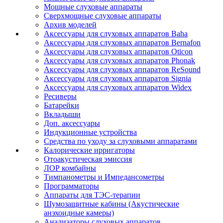
Мощные слуховые аппараты
Сверхмощные слуховые аппараты
Архив моделей
Аксессуары для слуховых аппаратов Baha
Аксессуары для слуховых аппаратов Bernafon
Аксессуары для слуховых аппаратов Oticon
Аксессуары для слуховых аппаратов Phonak
Аксессуары для слуховых аппаратов ReSound
Аксессуары для слуховых аппаратов Signia
Аксессуары для слуховых аппаратов Widex
Ресиверы
Батарейки
Вкладыши
Доп. аксессуары
Индукционные устройства
Средства по уходу за слуховыми аппаратами
Калорические ирригаторы
Отоакустическая эмиссия
ЛОР комбайны
Тимпанометры и Импедансометры
Программаторы
Аппараты для ТЭС-терапии
Шумозащитные кабины (Акустические
анэхоидные камеры)
Анализаторы слуховых аппаратов