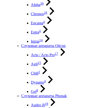
30
Alpha
29
Chronos
4
Encanta
4
Entra
14
Inizia
Слуховые аппараты Oticon
17
Acto / Acto Pro
15
Agil
3
Chili
4
Dynamo
8
Get
Слуховые аппараты Phonak
19
Audeo B