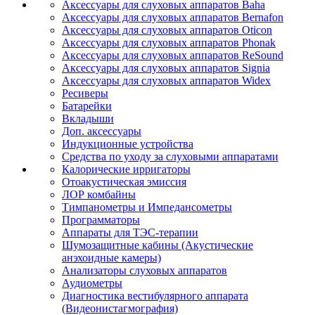
Аксессуары для слуховых аппаратов Baha
Аксессуары для слуховых аппаратов Bernafon
Аксессуары для слуховых аппаратов Oticon
Аксессуары для слуховых аппаратов Phonak
Аксессуары для слуховых аппаратов ReSound
Аксессуары для слуховых аппаратов Signia
Аксессуары для слуховых аппаратов Widex
Ресиверы
Батарейки
Вкладыши
Доп. аксессуары
Индукционные устройства
Средства по уходу за слуховыми аппаратами
Калорические ирригаторы
Отоакустическая эмиссия
ЛОР комбайны
Тимпанометры и Импедансометры
Программаторы
Аппараты для ТЭС-терапии
Шумозащитные кабины (Акустические
анэхоидные камеры)
Анализаторы слуховых аппаратов
Аудиометры
Диагностика вестибулярного аппарата
(Видеонистагмография)