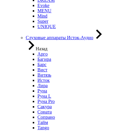
DREAM
Evoke
MENU
Mind
Super
UNIQUE
Слуховые аппараты Исток-Аудио
Назад
Арго
Багира
Барс
Вист
Витязь
Исток
Лира
Руна
Руна L
Руна Pro
Сакура
Соната
Сопрано
Тайм
Tango