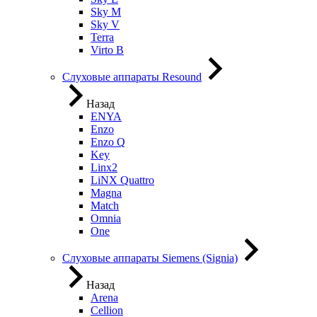
Sky M
Sky V
Terra
Virto B
Слуховые аппараты Resound
Назад
ENYA
Enzo
Enzo Q
Key
Linx2
LiNX Quattro
Magna
Match
Omnia
One
Слуховые аппараты Siemens (Signia)
Назад
Arena
Cellion