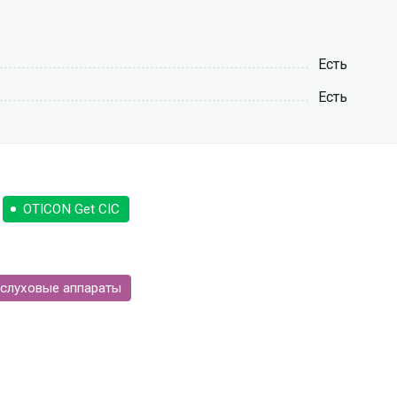
Есть
Есть
OTICON Get CIC
слуховые аппараты