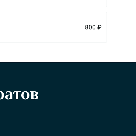
800
₽
ратов