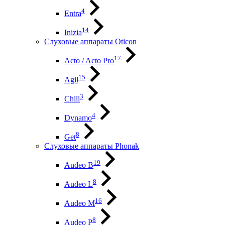
4
Entra
14
Inizia
Слуховые аппараты Oticon
17
Acto / Acto Pro
15
Agil
3
Chili
4
Dynamo
8
Get
Слуховые аппараты Phonak
19
Audeo B
8
Audeo L
16
Audeo М
8
Audeo P