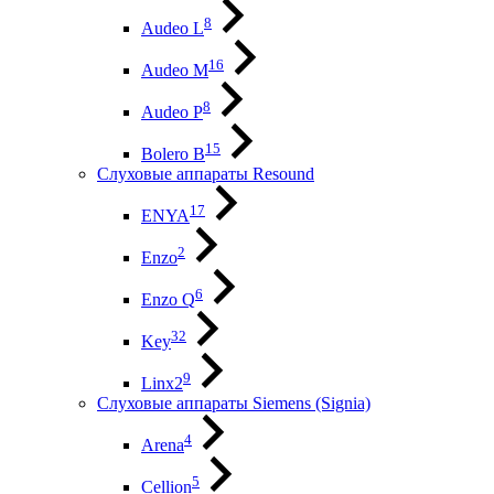
8
Audeo L
16
Audeo М
8
Audeo P
15
Bolero B
Слуховые аппараты Resound
17
ENYA
2
Enzo
6
Enzo Q
32
Key
9
Linx2
Слуховые аппараты Siemens (Signia)
4
Arena
5
Cellion