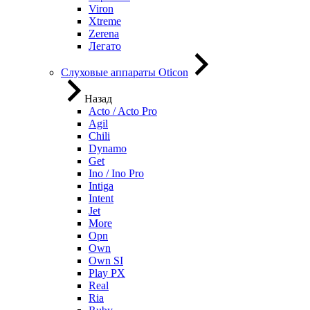
Viron
Xtreme
Zerena
Легато
Слуховые аппараты Oticon
Назад
Acto / Acto Pro
Agil
Chili
Dynamo
Get
Ino / Ino Pro
Intiga
Intent
Jet
More
Opn
Own
Own SI
Play PX
Real
Ria