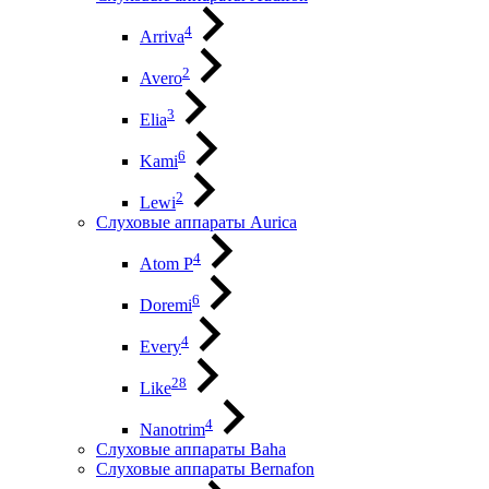
4
Arriva
2
Avero
3
Elia
6
Kami
2
Lewi
Слуховые аппараты Aurica
4
Atom P
6
Doremi
4
Every
28
Like
4
Nanotrim
Слуховые аппараты Baha
Слуховые аппараты Bernafon