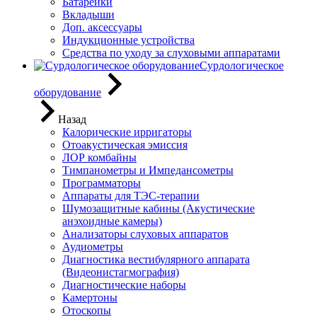
Батарейки
Вкладыши
Доп. аксессуары
Индукционные устройства
Средства по уходу за слуховыми аппаратами
Сурдологическое
оборудование
Назад
Калорические ирригаторы
Отоакустическая эмиссия
ЛОР комбайны
Тимпанометры и Импедансометры
Программаторы
Аппараты для ТЭС-терапии
Шумозащитные кабины (Акустические
анэхоидные камеры)
Анализаторы слуховых аппаратов
Аудиометры
Диагностика вестибулярного аппарата
(Видеонистагмография)
Диагностические наборы
Камертоны
Отоскопы