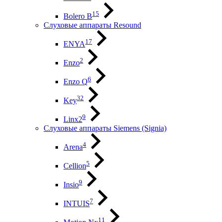
15
Bolero B
Слуховые аппараты Resound
17
ENYA
2
Enzo
6
Enzo Q
32
Key
9
Linx2
Слуховые аппараты Siemens (Signia)
4
Arena
5
Cellion
9
Insio
7
INTUIS
11