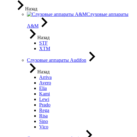
Назад
Слуховые аппараты
A&M
Назад
STF
XTM
Слуховые аппараты Audifon
Назад
Arriva
Avero
Elia
Kami
Lewi
Prado
Rega
Risa
Sino
Vico