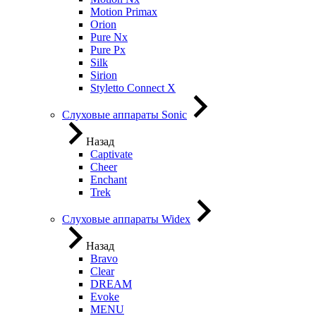
Motion Primax
Orion
Pure Nx
Pure Px
Silk
Sirion
Styletto Connect X
Слуховые аппараты Sonic
Назад
Captivate
Cheer
Enchant
Trek
Слуховые аппараты Widex
Назад
Bravo
Clear
DREAM
Evoke
MENU