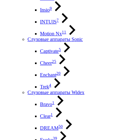
9
Insio
7
INTUIS
11
Motion Nx
Слуховые аппараты Sonic
5
Captivate
25
Cheer
20
Enchant
4
Trek
Слуховые аппараты Widex
1
Bravo
1
Clear
50
DREAM
39
Evoke