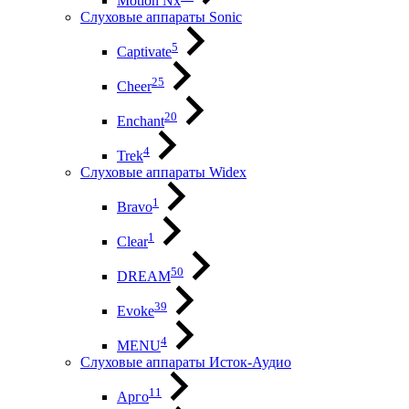
Motion Nx
Слуховые аппараты Sonic
5
Captivate
25
Cheer
20
Enchant
4
Trek
Слуховые аппараты Widex
1
Bravo
1
Clear
50
DREAM
39
Evoke
4
MENU
Слуховые аппараты Исток-Аудио
11
Арго