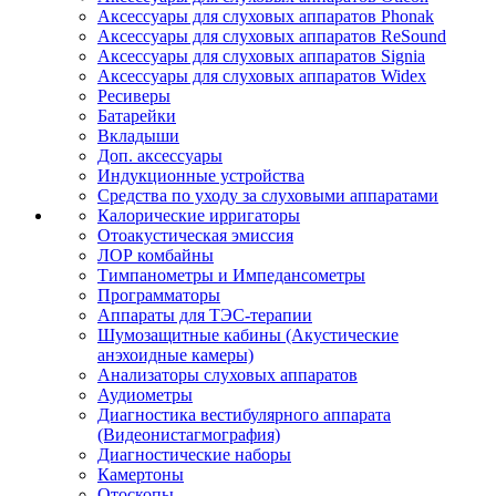
Аксессуары для слуховых аппаратов Phonak
Аксессуары для слуховых аппаратов ReSound
Аксессуары для слуховых аппаратов Signia
Аксессуары для слуховых аппаратов Widex
Ресиверы
Батарейки
Вкладыши
Доп. аксессуары
Индукционные устройства
Средства по уходу за слуховыми аппаратами
Калорические ирригаторы
Отоакустическая эмиссия
ЛОР комбайны
Тимпанометры и Импедансометры
Программаторы
Аппараты для ТЭС-терапии
Шумозащитные кабины (Акустические
анэхоидные камеры)
Анализаторы слуховых аппаратов
Аудиометры
Диагностика вестибулярного аппарата
(Видеонистагмография)
Диагностические наборы
Камертоны
Отоскопы