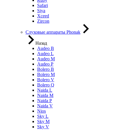
Ruby
Safari
Siya
Xceed
Zircon
Слуховые аппараты Phonak
Назад
Audeo B
Audeo L
Audeo М
Audeo P
Bolero B
Bolero M
Bolero V
Bolero Q
Naida L
Naida M
Naida P
Naida V
Nios
Sky L
Sky M
Sky V