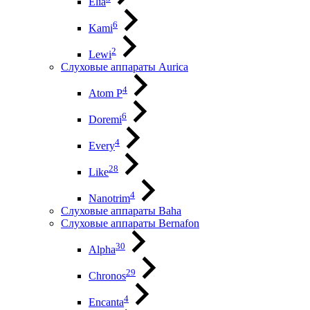
Elia
6
Kami
2
Lewi
Слуховые аппараты Aurica
4
Atom P
6
Doremi
4
Every
28
Like
4
Nanotrim
Слуховые аппараты Baha
Слуховые аппараты Bernafon
30
Alpha
29
Chronos
4
Encanta