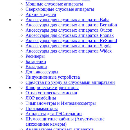
Мощные слуховые аппараты
Сверхмощные слуховые аппараты
Архив моделей
Аксессуары для слуховых аппаратов Baha
Аксессуары для слуховых аппаратов Bernafon
Аксессуары для слуховых аппаратов Oticon
Аксессуары для слуховых аппаратов Phonak
Аксессуары для слуховых аппаратов ReSound
Аксессуары для слуховых аппаратов Signia
Аксессуары для слуховых аппаратов Widex
Ресиверы
Батарейки
Вкладыши
Доп. аксессуары
Индукционные устройства
Средства по уходу за слуховыми аппаратами
Калорические ирригаторы
Отоакустическая эмиссия
ЛОР комбайны
Тимпанометры и Импедансометры
Программаторы
Аппараты для ТЭС-терапии
Шумозащитные кабины (Акустические
анэхоидные камеры)
Анализаторы слуховых аппаратов