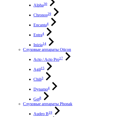
30
Alpha
29
Chronos
4
Encanta
4
Entra
14
Inizia
Слуховые аппараты Oticon
17
Acto / Acto Pro
15
Agil
3
Chili
4
Dynamo
8
Get
Слуховые аппараты Phonak
19
Audeo B