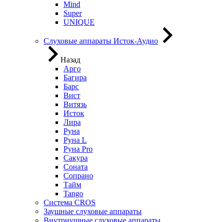
Mind
Super
UNIQUE
Слуховые аппараты Исток-Аудио
Назад
Арго
Багира
Барс
Вист
Витязь
Исток
Лира
Руна
Руна L
Руна Pro
Сакура
Соната
Сопрано
Тайм
Tango
Система CROS
Заушные слуховые аппараты
Внутриушные слуховые аппараты