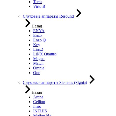
Terra
Virto B
Слуховые аппараты Resound
Назад
ENYA
Enzo
Enzo Q
Key
Linx2
LiNX Quattro
Magna
Match
Omnia
One
Слуховые аппараты Siemens (Signia)
Назад
Arena
Cellion
Insio
INTUIS
Motion Nx