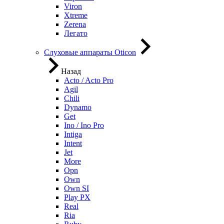
Viron
Xtreme
Zerena
Легато
Слуховые аппараты Oticon
Назад
Acto / Acto Pro
Agil
Chili
Dynamo
Get
Ino / Ino Pro
Intiga
Intent
Jet
More
Opn
Own
Own SI
Play PX
Real
Ria