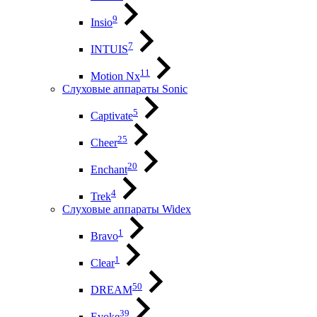
9
Insio
7
INTUIS
11
Motion Nx
Слуховые аппараты Sonic
5
Captivate
25
Cheer
20
Enchant
4
Trek
Слуховые аппараты Widex
1
Bravo
1
Clear
50
DREAM
39
Evoke