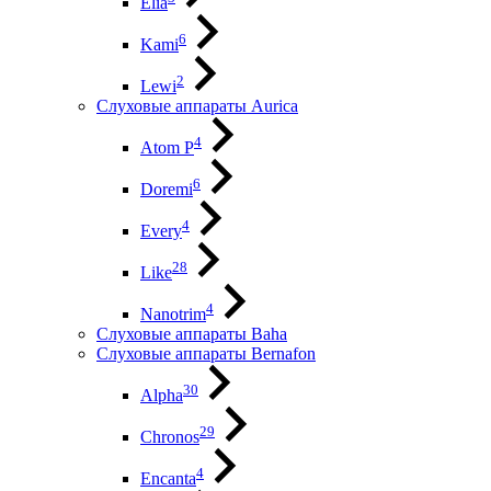
Elia
6
Kami
2
Lewi
Слуховые аппараты Aurica
4
Atom P
6
Doremi
4
Every
28
Like
4
Nanotrim
Слуховые аппараты Baha
Слуховые аппараты Bernafon
30
Alpha
29
Chronos
4
Encanta