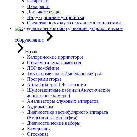
Батарейки
Вкладыши
Доп. аксессуары
Индукционные устройства
Средства по уходу за слуховыми аппаратами
Сурдологическое
оборудование
Назад
Калорические ирригаторы
Отоакустическая эмиссия
ЛОР комбайны
Тимпанометры и Импедансометры
Программаторы
Аппараты для ТЭС-терапии
Шумозащитные кабины (Акустические
анэхоидные камеры)
Анализаторы слуховых аппаратов
Аудиометры
Диагностика вестибулярного аппарата
(Видеонистагмография)
Диагностические наборы
Камертоны
Отоскопы