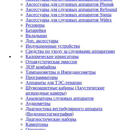
Аксессуары для слуховых аппаратов Phonak
Аксессуары для слуховых аппаратов ReSound
Аксессуары для слуховых аппаратов Signia
Аксессуары для слуховых аппаратов Widex
Ресиверы
Батарейки
Вкладыши
Доп. аксессуары
Индукционные устройства
Средства по уходу за слуховыми аппаратами
Калорические ирригаторы
Отоакустическая эмиссия
ЛОР комбайны
Тимпанометры и Импедансометры
Программаторы
Аппараты для ТЭС-терапии
Шумозащитные кабины (Акустические
анэхоидные камеры)
Анализаторы слуховых аппаратов
Аудиометры
Диагностика вестибулярного аппарата
(Видеонистагмография)
Диагностические наборы
Камертоны
Отоскопы