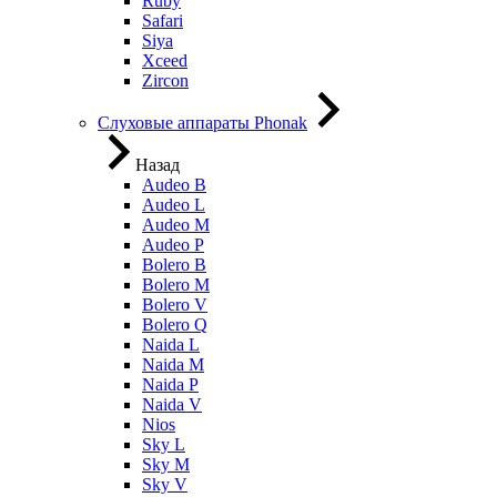
Ruby
Safari
Siya
Xceed
Zircon
Слуховые аппараты Phonak
Назад
Audeo B
Audeo L
Audeo М
Audeo P
Bolero B
Bolero M
Bolero V
Bolero Q
Naida L
Naida M
Naida P
Naida V
Nios
Sky L
Sky M
Sky V