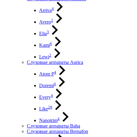
4
Arriva
2
Avero
3
Elia
6
Kami
2
Lewi
Слуховые аппараты Aurica
4
Atom P
6
Doremi
4
Every
28
Like
4
Nanotrim
Слуховые аппараты Baha
Слуховые аппараты Bernafon