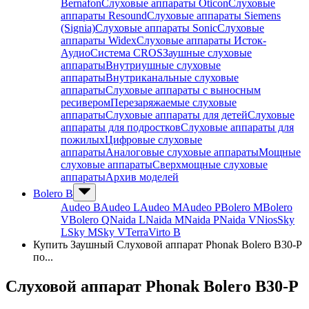
Bernafon
Слуховые аппараты Oticon
Слуховые
аппараты Resound
Слуховые аппараты Siemens
(Signia)
Слуховые аппараты Sonic
Слуховые
аппараты Widex
Слуховые аппараты Исток-
Аудио
Система CROS
Заушные слуховые
аппараты
Внутриушные слуховые
аппараты
Внутриканальные слуховые
аппараты
Слуховые аппараты с выносным
ресивером
Перезаряжаемые слуховые
аппараты
Слуховые аппараты для детей
Слуховые
аппараты для подростков
Слуховые аппараты для
пожилых
Цифровые слуховые
аппараты
Аналоговые слуховые аппараты
Мощные
слуховые аппараты
Сверхмощные слуховые
аппараты
Архив моделей
Bolero B
Audeo B
Audeo L
Audeo М
Audeo P
Bolero M
Bolero
V
Bolero Q
Naida L
Naida M
Naida P
Naida V
Nios
Sky
L
Sky M
Sky V
Terra
Virto B
Купить Заушный Слуховой аппарат Phonak Bolero B30-P
по...
Слуховой аппарат Phonak Bolero B30-P