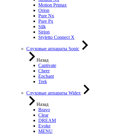
Motion Primax
Orion
Pure Nx
Pure Px
Silk
Sirion
Styletto Connect X
Слуховые аппараты Sonic
Назад
Captivate
Cheer
Enchant
Trek
Слуховые аппараты Widex
Назад
Bravo
Clear
DREAM
Evoke
MENU