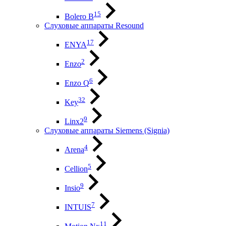
15
Bolero B
Слуховые аппараты Resound
17
ENYA
2
Enzo
6
Enzo Q
32
Key
9
Linx2
Слуховые аппараты Siemens (Signia)
4
Arena
5
Cellion
9
Insio
7
INTUIS
11