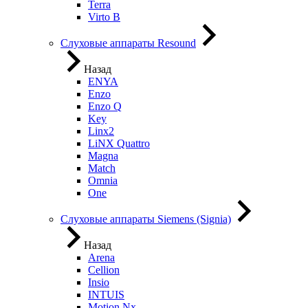
Terra
Virto B
Слуховые аппараты Resound
Назад
ENYA
Enzo
Enzo Q
Key
Linx2
LiNX Quattro
Magna
Match
Omnia
One
Слуховые аппараты Siemens (Signia)
Назад
Arena
Cellion
Insio
INTUIS
Motion Nx