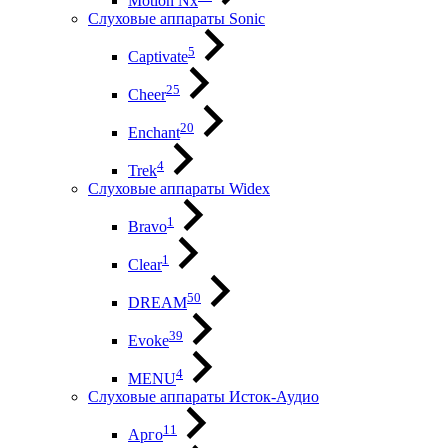
Motion Nx
Слуховые аппараты Sonic
5
Captivate
25
Cheer
20
Enchant
4
Trek
Слуховые аппараты Widex
1
Bravo
1
Clear
50
DREAM
39
Evoke
4
MENU
Слуховые аппараты Исток-Аудио
11
Арго