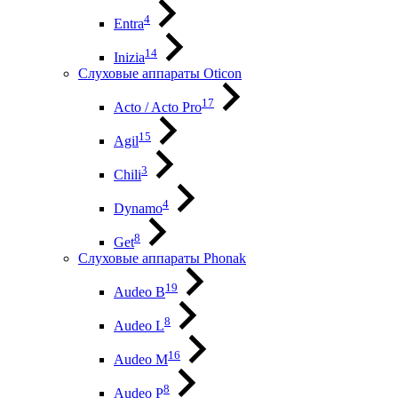
4
Entra
14
Inizia
Слуховые аппараты Oticon
17
Acto / Acto Pro
15
Agil
3
Chili
4
Dynamo
8
Get
Слуховые аппараты Phonak
19
Audeo B
8
Audeo L
16
Audeo М
8
Audeo P