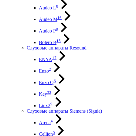
8
Audeo L
16
Audeo М
8
Audeo P
15
Bolero B
Слуховые аппараты Resound
17
ENYA
2
Enzo
6
Enzo Q
32
Key
9
Linx2
Слуховые аппараты Siemens (Signia)
4
Arena
5
Cellion