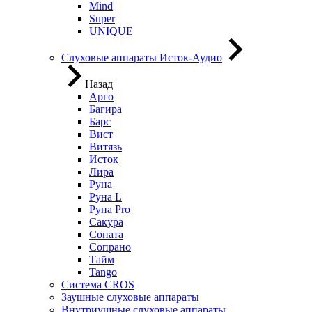
Mind
Super
UNIQUE
Слуховые аппараты Исток-Аудио
Назад
Арго
Багира
Барс
Вист
Витязь
Исток
Лира
Руна
Руна L
Руна Pro
Сакура
Соната
Сопрано
Тайм
Tango
Система CROS
Заушные слуховые аппараты
Внутриушные слуховые аппараты