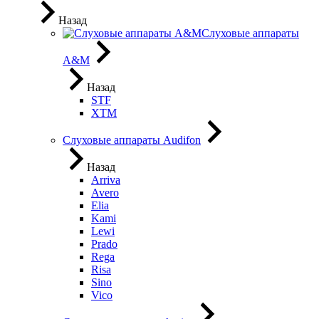
Назад
Слуховые аппараты
A&M
Назад
STF
XTM
Слуховые аппараты Audifon
Назад
Arriva
Avero
Elia
Kami
Lewi
Prado
Rega
Risa
Sino
Vico