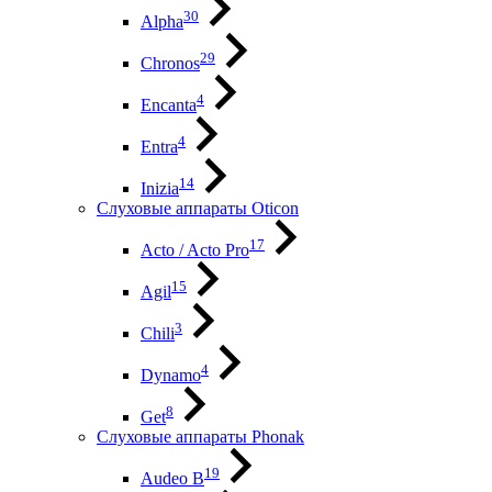
30
Alpha
29
Chronos
4
Encanta
4
Entra
14
Inizia
Слуховые аппараты Oticon
17
Acto / Acto Pro
15
Agil
3
Chili
4
Dynamo
8
Get
Слуховые аппараты Phonak
19
Audeo B