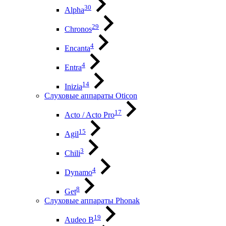
30
Alpha
29
Chronos
4
Encanta
4
Entra
14
Inizia
Слуховые аппараты Oticon
17
Acto / Acto Pro
15
Agil
3
Chili
4
Dynamo
8
Get
Слуховые аппараты Phonak
19
Audeo B