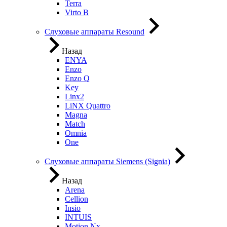
Terra
Virto B
Слуховые аппараты Resound
Назад
ENYA
Enzo
Enzo Q
Key
Linx2
LiNX Quattro
Magna
Match
Omnia
One
Слуховые аппараты Siemens (Signia)
Назад
Arena
Cellion
Insio
INTUIS
Motion Nx