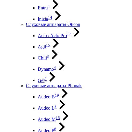
4
Entra
14
Inizia
Слуховые аппараты Oticon
17
Acto / Acto Pro
15
Agil
3
Chili
4
Dynamo
8
Get
Слуховые аппараты Phonak
19
Audeo B
8
Audeo L
16
Audeo М
8
Audeo P