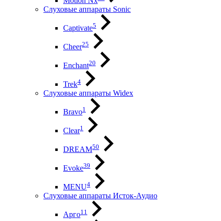
Motion Nx
Слуховые аппараты Sonic
5
Captivate
25
Cheer
20
Enchant
4
Trek
Слуховые аппараты Widex
1
Bravo
1
Clear
50
DREAM
39
Evoke
4
MENU
Слуховые аппараты Исток-Аудио
11
Арго