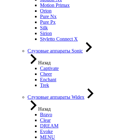
Motion Primax
Orion
Pure Nx
Pure Px
Silk
Sirion
Styletto Connect X
Слуховые аппараты Sonic
Назад
Captivate
Cheer
Enchant
Trek
Слуховые аппараты Widex
Назад
Bravo
Clear
DREAM
Evoke
MENU