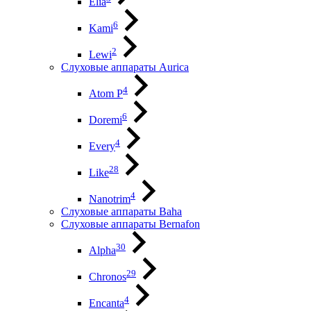
Elia
6
Kami
2
Lewi
Слуховые аппараты Aurica
4
Atom P
6
Doremi
4
Every
28
Like
4
Nanotrim
Слуховые аппараты Baha
Слуховые аппараты Bernafon
30
Alpha
29
Chronos
4
Encanta