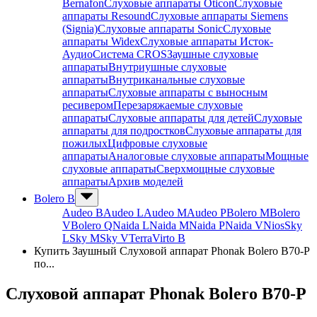
Bernafon
Слуховые аппараты Oticon
Слуховые
аппараты Resound
Слуховые аппараты Siemens
(Signia)
Слуховые аппараты Sonic
Слуховые
аппараты Widex
Слуховые аппараты Исток-
Аудио
Система CROS
Заушные слуховые
аппараты
Внутриушные слуховые
аппараты
Внутриканальные слуховые
аппараты
Слуховые аппараты с выносным
ресивером
Перезаряжаемые слуховые
аппараты
Слуховые аппараты для детей
Слуховые
аппараты для подростков
Слуховые аппараты для
пожилых
Цифровые слуховые
аппараты
Аналоговые слуховые аппараты
Мощные
слуховые аппараты
Сверхмощные слуховые
аппараты
Архив моделей
Bolero B
Audeo B
Audeo L
Audeo М
Audeo P
Bolero M
Bolero
V
Bolero Q
Naida L
Naida M
Naida P
Naida V
Nios
Sky
L
Sky M
Sky V
Terra
Virto B
Купить Заушный Слуховой аппарат Phonak Bolero B70-P
по...
Слуховой аппарат Phonak Bolero B70-P