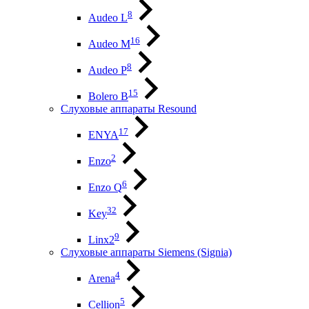
8
Audeo L
16
Audeo М
8
Audeo P
15
Bolero B
Слуховые аппараты Resound
17
ENYA
2
Enzo
6
Enzo Q
32
Key
9
Linx2
Слуховые аппараты Siemens (Signia)
4
Arena
5
Cellion