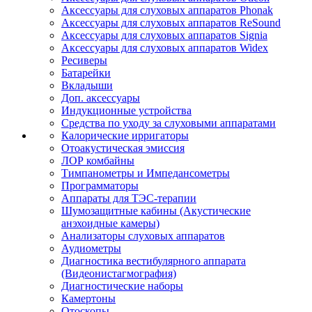
Аксессуары для слуховых аппаратов Phonak
Аксессуары для слуховых аппаратов ReSound
Аксессуары для слуховых аппаратов Signia
Аксессуары для слуховых аппаратов Widex
Ресиверы
Батарейки
Вкладыши
Доп. аксессуары
Индукционные устройства
Средства по уходу за слуховыми аппаратами
Калорические ирригаторы
Отоакустическая эмиссия
ЛОР комбайны
Тимпанометры и Импедансометры
Программаторы
Аппараты для ТЭС-терапии
Шумозащитные кабины (Акустические
анэхоидные камеры)
Анализаторы слуховых аппаратов
Аудиометры
Диагностика вестибулярного аппарата
(Видеонистагмография)
Диагностические наборы
Камертоны
Отоскопы