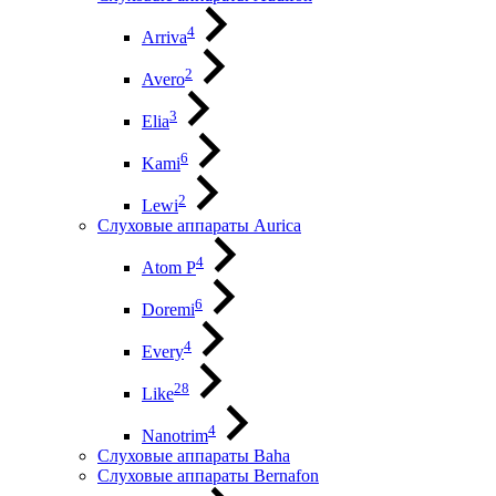
4
Arriva
2
Avero
3
Elia
6
Kami
2
Lewi
Слуховые аппараты Aurica
4
Atom P
6
Doremi
4
Every
28
Like
4
Nanotrim
Слуховые аппараты Baha
Слуховые аппараты Bernafon