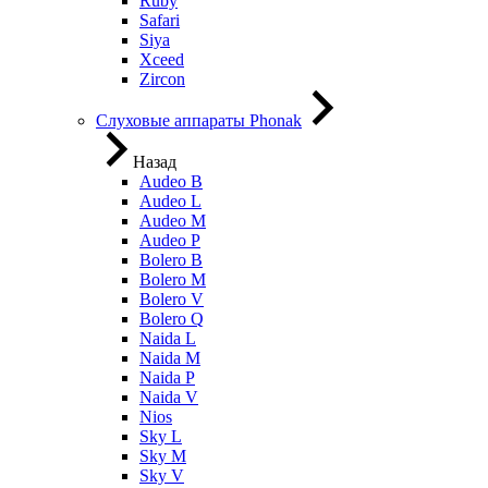
Ruby
Safari
Siya
Xceed
Zircon
Слуховые аппараты Phonak
Назад
Audeo B
Audeo L
Audeo М
Audeo P
Bolero B
Bolero M
Bolero V
Bolero Q
Naida L
Naida M
Naida P
Naida V
Nios
Sky L
Sky M
Sky V