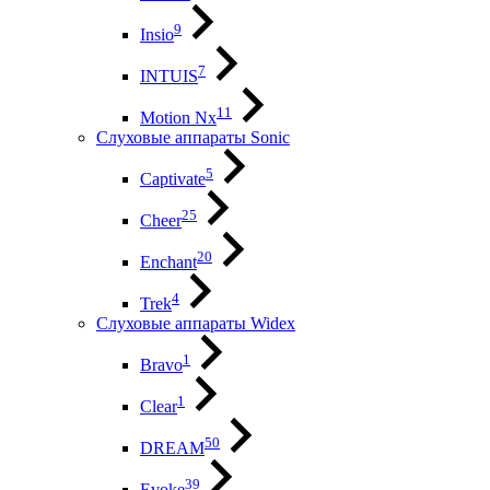
9
Insio
7
INTUIS
11
Motion Nx
Слуховые аппараты Sonic
5
Captivate
25
Cheer
20
Enchant
4
Trek
Слуховые аппараты Widex
1
Bravo
1
Clear
50
DREAM
39
Evoke