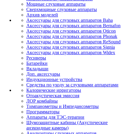
Мощные слуховые аппараты
Сверхмощные слуховые аппараты
Архив моделей
Аксессуары для слуховых аппаратов Baha
Аксессуары для слуховых аппаратов Bernafon
Аксессуары для слуховых аппаратов Oticon
Аксессуары для слуховых аппаратов Phonak
Аксессуары для слуховых аппаратов ReSound
Аксессуары для слуховых аппаратов Signia
Аксессуары для слуховых аппаратов Widex
Ресиверы
Батарейки
Вкладыши
Доп. аксессуары
Индукционные устройства
Средства по уходу за слуховыми аппаратами
Калорические ирригаторы
Отоакустическая эмиссия
ЛОР комбайны
Тимпанометры и Импедансометры
Программаторы
Аппараты для ТЭС-терапии
Шумозащитные кабины (Акустические
анэхоидные камеры)
Анализаторы слуховых аппаратов