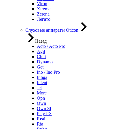
Viron
Xtreme
Zerena
Легато
Слуховые аппараты Oticon
Назад
Acto / Acto Pro
Agil
Chili
Dynamo
Get
Ino / Ino Pro
Intiga
Intent
Jet
More
Opn
Own
Own SI
Play PX
Real
Ria