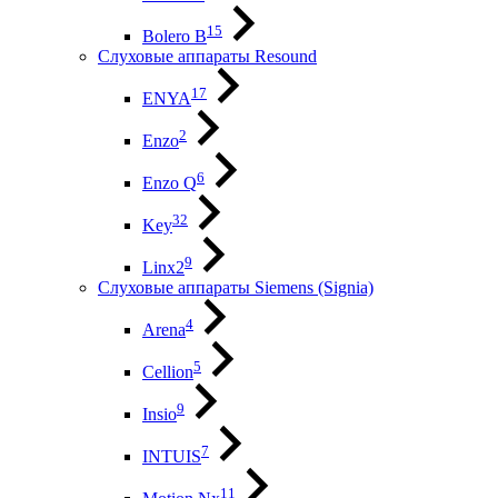
15
Bolero B
Слуховые аппараты Resound
17
ENYA
2
Enzo
6
Enzo Q
32
Key
9
Linx2
Слуховые аппараты Siemens (Signia)
4
Arena
5
Cellion
9
Insio
7
INTUIS
11