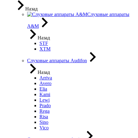
Назад
Слуховые аппараты
A&M
Назад
STF
XTM
Слуховые аппараты Audifon
Назад
Arriva
Avero
Elia
Kami
Lewi
Prado
Rega
Risa
Sino
Vico