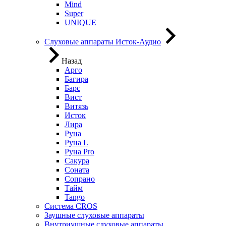
Mind
Super
UNIQUE
Слуховые аппараты Исток-Аудио
Назад
Арго
Багира
Барс
Вист
Витязь
Исток
Лира
Руна
Руна L
Руна Pro
Сакура
Соната
Сопрано
Тайм
Tango
Система CROS
Заушные слуховые аппараты
Внутриушные слуховые аппараты