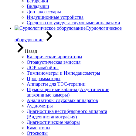
Батарейки
Вкладыши
Доп. аксессуары
Индукционные устройства
Средства по уходу за слуховыми аппаратами
Сурдологическое
оборудование
Назад
Калорические ирригаторы
Отоакустическая эмиссия
ЛОР комбайны
Тимпанометры и Импедансометры
Программаторы
Аппараты для ТЭС-терапии
Шумозащитные кабины (Акустические
анэхоидные камеры)
Анализаторы слуховых аппаратов
Аудиометры
Диагностика вестибулярного аппарата
(Видеонистагмография)
Диагностические наборы
Камертоны
Отоскопы