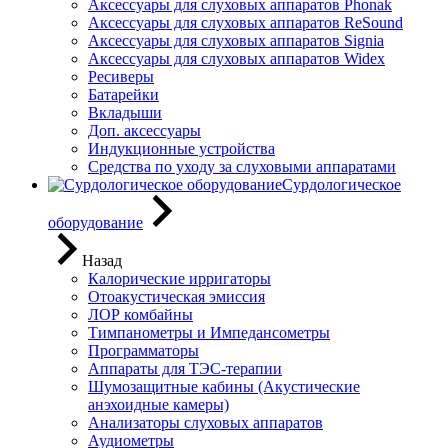
Аксессуары для слуховых аппаратов Phonak
Аксессуары для слуховых аппаратов ReSound
Аксессуары для слуховых аппаратов Signia
Аксессуары для слуховых аппаратов Widex
Ресиверы
Батарейки
Вкладыши
Доп. аксессуары
Индукционные устройства
Средства по уходу за слуховыми аппаратами
Сурдологическое
оборудование
Назад
Калорические ирригаторы
Отоакустическая эмиссия
ЛОР комбайны
Тимпанометры и Импедансометры
Программаторы
Аппараты для ТЭС-терапии
Шумозащитные кабины (Акустические
анэхоидные камеры)
Анализаторы слуховых аппаратов
Аудиометры