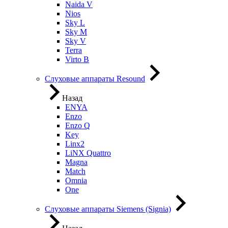
Naida V
Nios
Sky L
Sky M
Sky V
Terra
Virto B
Слуховые аппараты Resound
Назад
ENYA
Enzo
Enzo Q
Key
Linx2
LiNX Quattro
Magna
Match
Omnia
One
Слуховые аппараты Siemens (Signia)