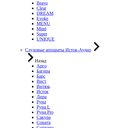
Bravo
Clear
DREAM
Evoke
MENU
Mind
Super
UNIQUE
Слуховые аппараты Исток-Аудио
Назад
Арго
Багира
Барс
Вист
Витязь
Исток
Лира
Руна
Руна L
Руна Pro
Сакура
Соната
Сопрано