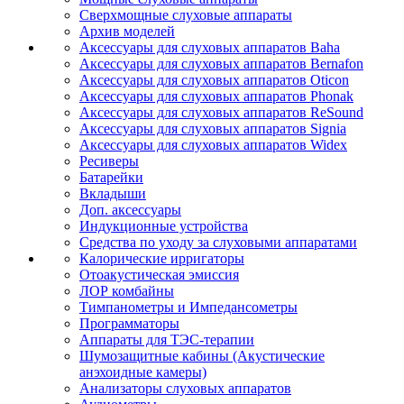
Сверхмощные слуховые аппараты
Архив моделей
Аксессуары для слуховых аппаратов Baha
Аксессуары для слуховых аппаратов Bernafon
Аксессуары для слуховых аппаратов Oticon
Аксессуары для слуховых аппаратов Phonak
Аксессуары для слуховых аппаратов ReSound
Аксессуары для слуховых аппаратов Signia
Аксессуары для слуховых аппаратов Widex
Ресиверы
Батарейки
Вкладыши
Доп. аксессуары
Индукционные устройства
Средства по уходу за слуховыми аппаратами
Калорические ирригаторы
Отоакустическая эмиссия
ЛОР комбайны
Тимпанометры и Импедансометры
Программаторы
Аппараты для ТЭС-терапии
Шумозащитные кабины (Акустические
анэхоидные камеры)
Анализаторы слуховых аппаратов