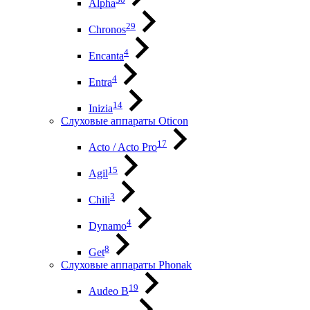
Alpha
29
Chronos
4
Encanta
4
Entra
14
Inizia
Слуховые аппараты Oticon
17
Acto / Acto Pro
15
Agil
3
Chili
4
Dynamo
8
Get
Слуховые аппараты Phonak
19
Audeo B