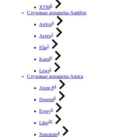
9
XTM
Слуховые аппараты Audifon
4
Arriva
2
Avero
3
Elia
6
Kami
2
Lewi
Слуховые аппараты Aurica
4
Atom P
6
Doremi
4
Every
28
Like
4
Nanotrim