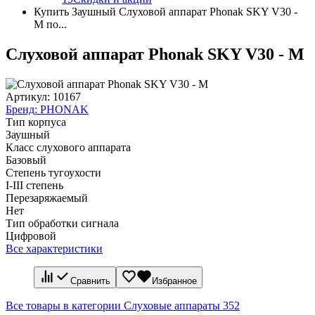
Купить Заушный Слуховой аппарат Phonak SKY V30 -
M по...
Слуховой аппарат Phonak SKY V30 - M
Артикул:
10167
Бренд:
PHONAK
Тип корпуса
Заушный
Класс слухового аппарата
Базовый
Степень тугоухости
I-III степень
Перезаряжаемый
Нет
Тип обработки сигнала
Цифровой
Все характеристики
Сравнить
Избранное
Все товары в категории Слуховые аппараты
352