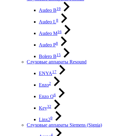
19
Audeo B
8
Audeo L
16
Audeo М
8
Audeo P
15
Bolero B
Слуховые аппараты Resound
17
ENYA
2
Enzo
6
Enzo Q
32
Key
9
Linx2
Слуховые аппараты Siemens (Signia)
4