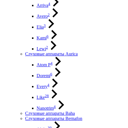
4
Arriva
2
Avero
3
Elia
6
Kami
2
Lewi
Слуховые аппараты Aurica
4
Atom P
6
Doremi
4
Every
28
Like
4
Nanotrim
Слуховые аппараты Baha
Слуховые аппараты Bernafon
30