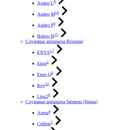
8
Audeo L
16
Audeo М
8
Audeo P
15
Bolero B
Слуховые аппараты Resound
17
ENYA
2
Enzo
6
Enzo Q
32
Key
9
Linx2
Слуховые аппараты Siemens (Signia)
4
Arena
5
Cellion