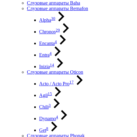
Слуховые аппараты Baha
Слуховые аппараты Bernafon
30
Alpha
29
Chronos
4
Encanta
4
Entra
14
Inizia
Слуховые аппараты Oticon
17
Acto / Acto Pro
15
Agil
3
Chili
4
Dynamo
8
Get
Слуховые аппараты Phonak