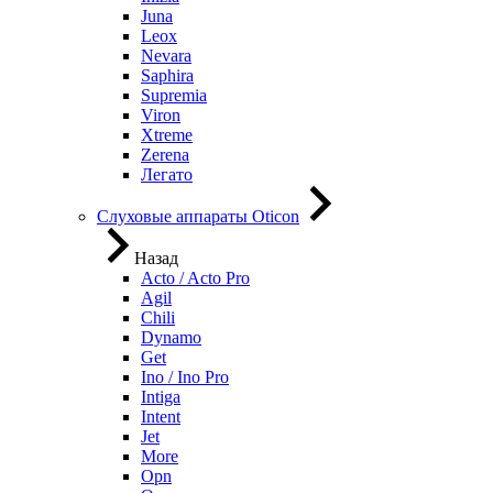
Juna
Leox
Nevara
Saphira
Supremia
Viron
Xtreme
Zerena
Легато
Слуховые аппараты Oticon
Назад
Acto / Acto Pro
Agil
Chili
Dynamo
Get
Ino / Ino Pro
Intiga
Intent
Jet
More
Opn