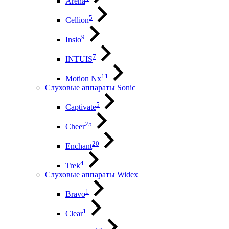
Arena
5
Cellion
9
Insio
7
INTUIS
11
Motion Nx
Слуховые аппараты Sonic
5
Captivate
25
Cheer
20
Enchant
4
Trek
Слуховые аппараты Widex
1
Bravo
1
Clear