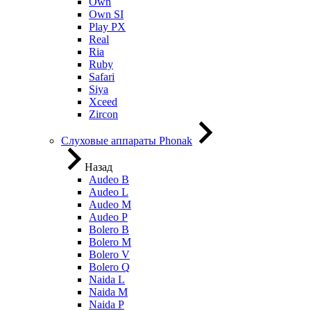
Own
Own SI
Play PX
Real
Ria
Ruby
Safari
Siya
Xceed
Zircon
Слуховые аппараты Phonak
Назад
Audeo B
Audeo L
Audeo М
Audeo P
Bolero B
Bolero M
Bolero V
Bolero Q
Naida L
Naida M
Naida P