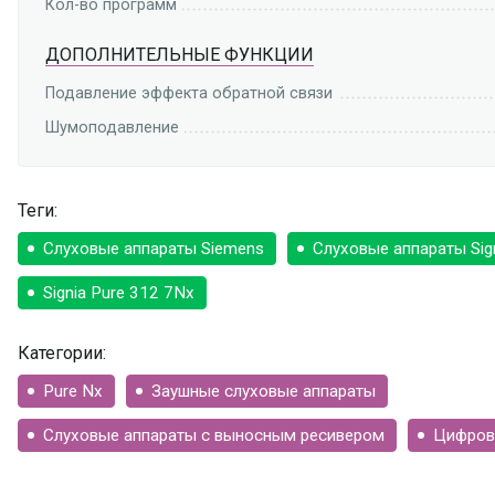
Кол-во программ
ДОПОЛНИТЕЛЬНЫЕ ФУНКЦИИ
Подавление эффекта обратной связи
Шумоподавление
Теги:
Слуховые аппараты Siemens
Слуховые аппараты Sig
Signia Pure 312 7Nх
Категории:
Pure Nx
Заушные слуховые аппараты
Слуховые аппараты с выносным ресивером
Цифров