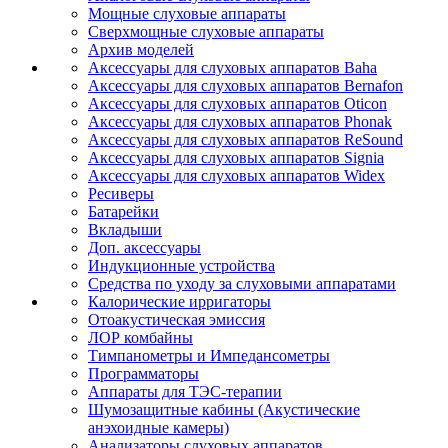
Мощные слуховые аппараты
Сверхмощные слуховые аппараты
Архив моделей
Аксессуары для слуховых аппаратов Baha
Аксессуары для слуховых аппаратов Bernafon
Аксессуары для слуховых аппаратов Oticon
Аксессуары для слуховых аппаратов Phonak
Аксессуары для слуховых аппаратов ReSound
Аксессуары для слуховых аппаратов Signia
Аксессуары для слуховых аппаратов Widex
Ресиверы
Батарейки
Вкладыши
Доп. аксессуары
Индукционные устройства
Средства по уходу за слуховыми аппаратами
Калорические ирригаторы
Отоакустическая эмиссия
ЛОР комбайны
Тимпанометры и Импедансометры
Программаторы
Аппараты для ТЭС-терапии
Шумозащитные кабины (Акустические
анэхоидные камеры)
Анализаторы слуховых аппаратов