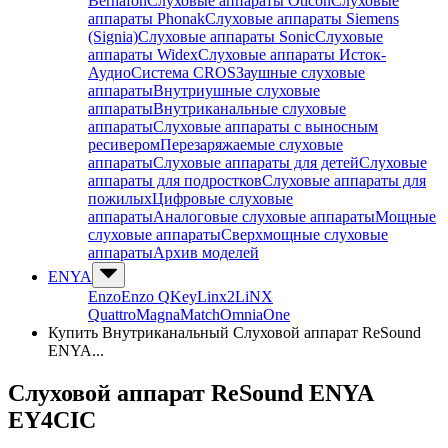
Bernafon
Слуховые аппараты Oticon
Слуховые
аппараты Phonak
Слуховые аппараты Siemens
(Signia)
Слуховые аппараты Sonic
Слуховые
аппараты Widex
Слуховые аппараты Исток-
Аудио
Система CROS
Заушные слуховые
аппараты
Внутриушные слуховые
аппараты
Внутриканальные слуховые
аппараты
Слуховые аппараты с выносным
ресивером
Перезаряжаемые слуховые
аппараты
Слуховые аппараты для детей
Слуховые
аппараты для подростков
Слуховые аппараты для
пожилых
Цифровые слуховые
аппараты
Аналоговые слуховые аппараты
Мощные
слуховые аппараты
Сверхмощные слуховые
аппараты
Архив моделей
ENYA
Enzo
Enzo Q
Key
Linx2
LiNX
Quattro
Magna
Match
Omnia
One
Купить Внутриканальный Слуховой аппарат ReSound
ENYA...
Слуховой аппарат ReSound ENYA
EY4CIC