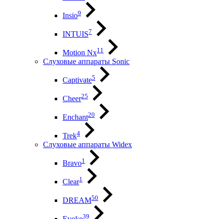
9
Insio
7
INTUIS
11
Motion Nx
Слуховые аппараты Sonic
5
Captivate
25
Cheer
20
Enchant
4
Trek
Слуховые аппараты Widex
1
Bravo
1
Clear
50
DREAM
39
Evoke