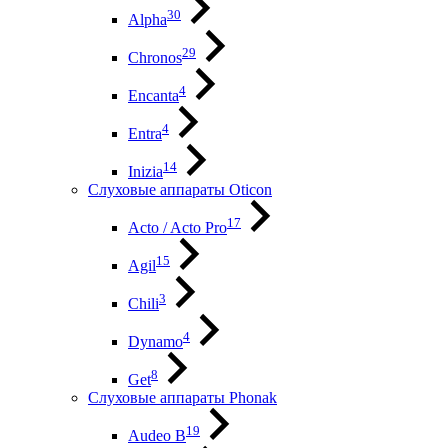
30
Alpha
29
Chronos
4
Encanta
4
Entra
14
Inizia
Слуховые аппараты Oticon
17
Acto / Acto Pro
15
Agil
3
Chili
4
Dynamo
8
Get
Слуховые аппараты Phonak
19
Audeo B