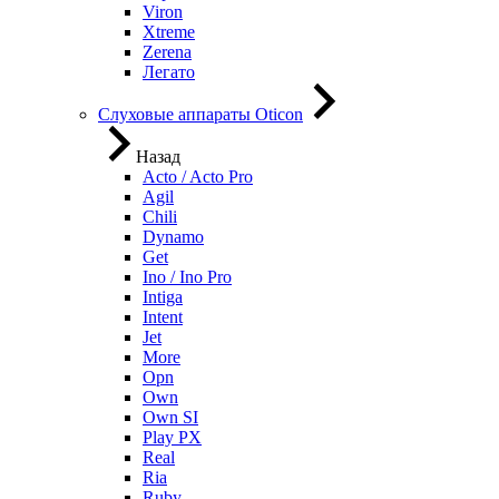
Viron
Xtreme
Zerena
Легато
Слуховые аппараты Oticon
Назад
Acto / Acto Pro
Agil
Chili
Dynamo
Get
Ino / Ino Pro
Intiga
Intent
Jet
More
Opn
Own
Own SI
Play PX
Real
Ria
Ruby