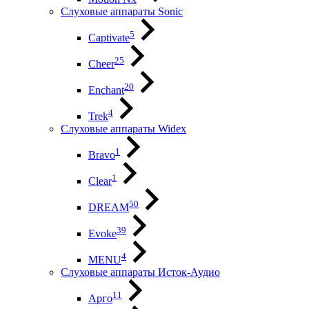
Слуховые аппараты Sonic
5
Captivate
25
Cheer
20
Enchant
4
Trek
Слуховые аппараты Widex
1
Bravo
1
Clear
50
DREAM
39
Evoke
4
MENU
Слуховые аппараты Исток-Аудио
11
Арго