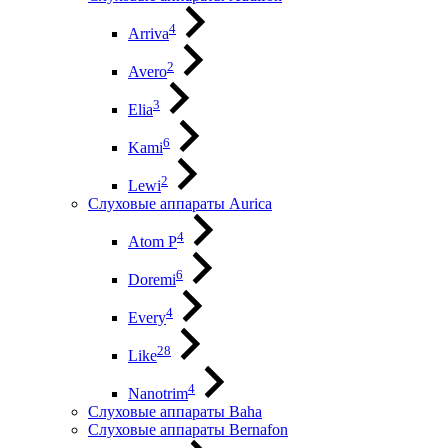
4
Arriva
2
Avero
3
Elia
6
Kami
2
Lewi
Слуховые аппараты Aurica
4
Atom P
6
Doremi
4
Every
28
Like
4
Nanotrim
Слуховые аппараты Baha
Слуховые аппараты Bernafon