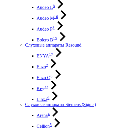
8
Audeo L
16
Audeo М
8
Audeo P
15
Bolero B
Слуховые аппараты Resound
17
ENYA
2
Enzo
6
Enzo Q
32
Key
9
Linx2
Слуховые аппараты Siemens (Signia)
4
Arena
5
Cellion