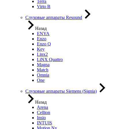
Terra
Virto B
Слуховые аппараты Resound
Назад
ENYA
Enzo
Enzo Q
Key
Linx2
LiNX Quattro
Magna
Match
Omnia
One
Слуховые аппараты Siemens (Signia)
Назад
Arena
Cellion
Insio
INTUIS
Motion Nx