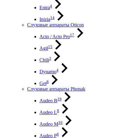
4
Entra
14
Inizia
Слуховые аппараты Oticon
17
Acto / Acto Pro
15
Agil
3
Chili
4
Dynamo
8
Get
Слуховые аппараты Phonak
19
Audeo B
8
Audeo L
16
Audeo М
8
Audeo P