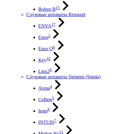
15
Bolero B
Слуховые аппараты Resound
17
ENYA
2
Enzo
6
Enzo Q
32
Key
9
Linx2
Слуховые аппараты Siemens (Signia)
4
Arena
5
Cellion
9
Insio
7
INTUIS
11
Motion Nx