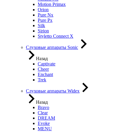
Motion Primax
Orion
Pure Nx
Pure Px
Silk
Sirion
Styletto Connect X
Слуховые аппараты Sonic
Назад
Captivate
Cheer
Enchant
Trek
Слуховые аппараты Widex
Назад
Bravo
Clear
DREAM
Evoke
MENU