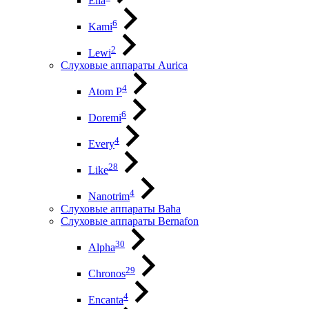
Elia
6
Kami
2
Lewi
Слуховые аппараты Aurica
4
Atom P
6
Doremi
4
Every
28
Like
4
Nanotrim
Слуховые аппараты Baha
Слуховые аппараты Bernafon
30
Alpha
29
Chronos
4
Encanta