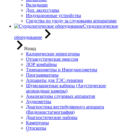
Вкладыши
Доп. аксессуары
Индукционные устройства
Средства по уходу за слуховыми аппаратами
Сурдологическое
оборудование
Назад
Калорические ирригаторы
Отоакустическая эмиссия
ЛОР комбайны
Тимпанометры и Импедансометры
Программаторы
Аппараты для ТЭС-терапии
Шумозащитные кабины (Акустические
анэхоидные камеры)
Анализаторы слуховых аппаратов
Аудиометры
Диагностика вестибулярного аппарата
(Видеонистагмография)
Диагностические наборы
Камертоны
Отоскопы