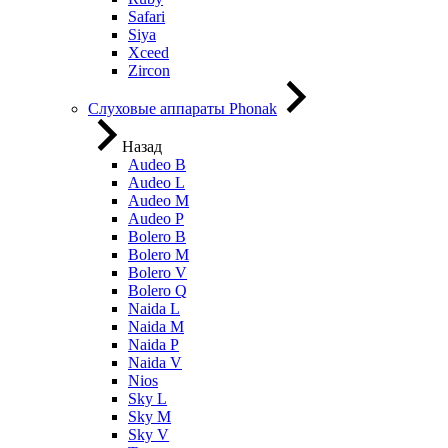
Safari
Siya
Xceed
Zircon
Слуховые аппараты Phonak
Назад
Audeo B
Audeo L
Audeo М
Audeo P
Bolero B
Bolero M
Bolero V
Bolero Q
Naida L
Naida M
Naida P
Naida V
Nios
Sky L
Sky M
Sky V