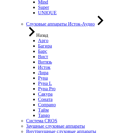
Mind
Super
UNIQUE
Слуховые аппараты Исток-Аудио
Назад
Арго
Багира
Барс
Вист
Витязь
Исток
Лира
Руна
Руна L
Руна Pro
Сакура
Соната
Сопрано
Тайм
Tango
Система CROS
Заушные слуховые аппараты
Внутриушные слуховые аппараты