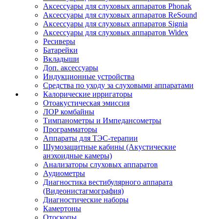
Аксессуары для слуховых аппаратов Phonak
Аксессуары для слуховых аппаратов ReSound
Аксессуары для слуховых аппаратов Signia
Аксессуары для слуховых аппаратов Widex
Ресиверы
Батарейки
Вкладыши
Доп. аксессуары
Индукционные устройства
Средства по уходу за слуховыми аппаратами
Калорические ирригаторы
Отоакустическая эмиссия
ЛОР комбайны
Тимпанометры и Импедансометры
Программаторы
Аппараты для ТЭС-терапии
Шумозащитные кабины (Акустические
анэхоидные камеры)
Анализаторы слуховых аппаратов
Аудиометры
Диагностика вестибулярного аппарата
(Видеонистагмография)
Диагностические наборы
Камертоны
Отоскопы