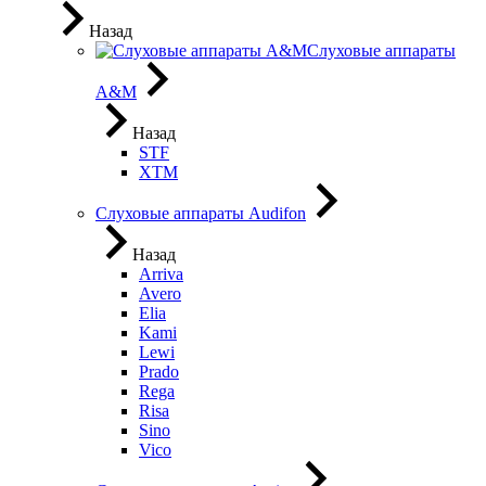
Назад
Слуховые аппараты
A&M
Назад
STF
XTM
Слуховые аппараты Audifon
Назад
Arriva
Avero
Elia
Kami
Lewi
Prado
Rega
Risa
Sino
Vico