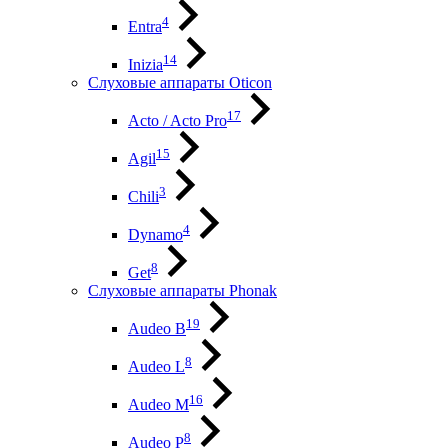
4
Entra
14
Inizia
Слуховые аппараты Oticon
17
Acto / Acto Pro
15
Agil
3
Chili
4
Dynamo
8
Get
Слуховые аппараты Phonak
19
Audeo B
8
Audeo L
16
Audeo М
8
Audeo P