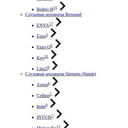
15
Bolero B
Слуховые аппараты Resound
17
ENYA
2
Enzo
6
Enzo Q
32
Key
9
Linx2
Слуховые аппараты Siemens (Signia)
4
Arena
5
Cellion
9
Insio
7
INTUIS
11