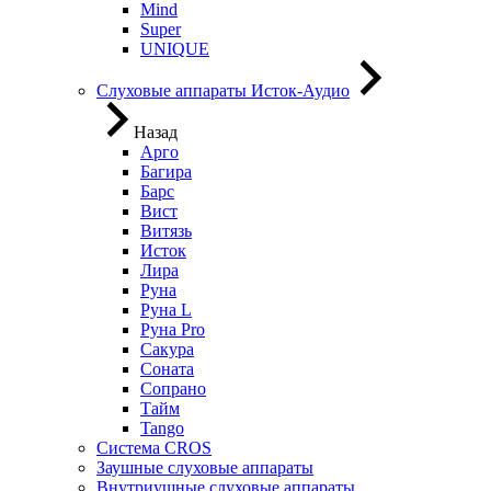
Mind
Super
UNIQUE
Слуховые аппараты Исток-Аудио
Назад
Арго
Багира
Барс
Вист
Витязь
Исток
Лира
Руна
Руна L
Руна Pro
Сакура
Соната
Сопрано
Тайм
Tango
Система CROS
Заушные слуховые аппараты
Внутриушные слуховые аппараты