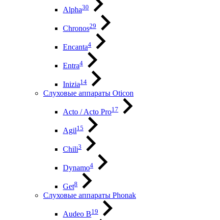
30
Alpha
29
Chronos
4
Encanta
4
Entra
14
Inizia
Слуховые аппараты Oticon
17
Acto / Acto Pro
15
Agil
3
Chili
4
Dynamo
8
Get
Слуховые аппараты Phonak
19
Audeo B