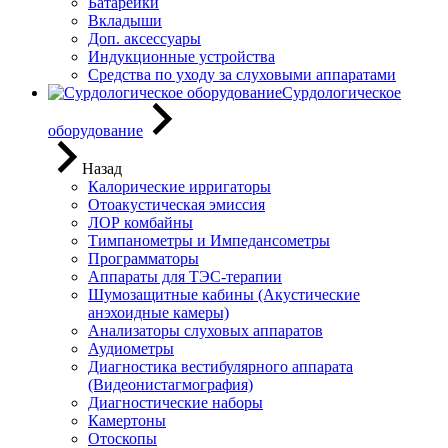
Батарейки
Вкладыши
Доп. аксессуары
Индукционные устройства
Средства по уходу за слуховыми аппаратами
Сурдологическое
оборудование
Назад
Калорические ирригаторы
Отоакустическая эмиссия
ЛОР комбайны
Тимпанометры и Импедансометры
Программаторы
Аппараты для ТЭС-терапии
Шумозащитные кабины (Акустические
анэхоидные камеры)
Анализаторы слуховых аппаратов
Аудиометры
Диагностика вестибулярного аппарата
(Видеонистагмография)
Диагностические наборы
Камертоны
Отоскопы