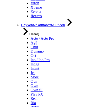
Viron
Xtreme
Zerena
Легато
Слуховые аппараты Oticon
Назад
Acto / Acto Pro
Agil
Chili
Dynamo
Get
Ino / Ino Pro
Intiga
Intent
Jet
More
Opn
Own
Own SI
Play PX
Real
Ria