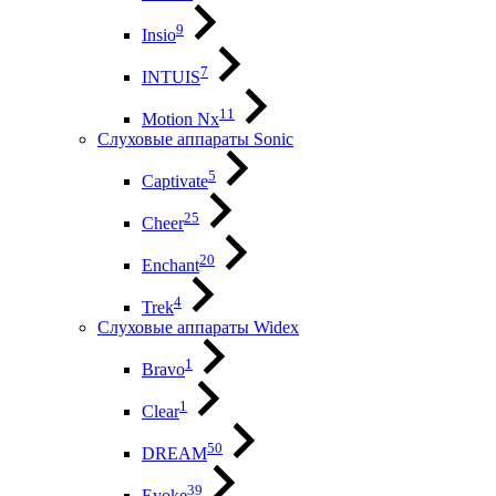
9
Insio
7
INTUIS
11
Motion Nx
Слуховые аппараты Sonic
5
Captivate
25
Cheer
20
Enchant
4
Trek
Слуховые аппараты Widex
1
Bravo
1
Clear
50
DREAM
39
Evoke