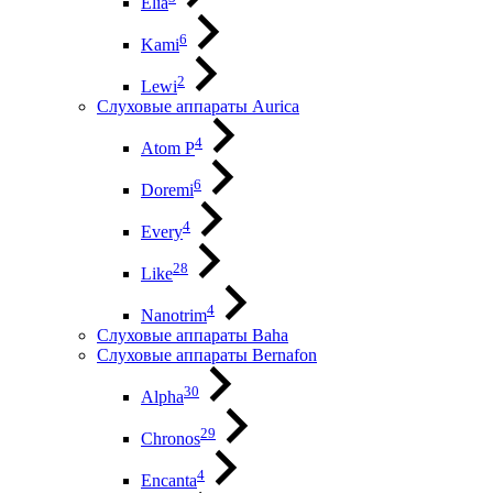
Elia
6
Kami
2
Lewi
Слуховые аппараты Aurica
4
Atom P
6
Doremi
4
Every
28
Like
4
Nanotrim
Слуховые аппараты Baha
Слуховые аппараты Bernafon
30
Alpha
29
Chronos
4
Encanta