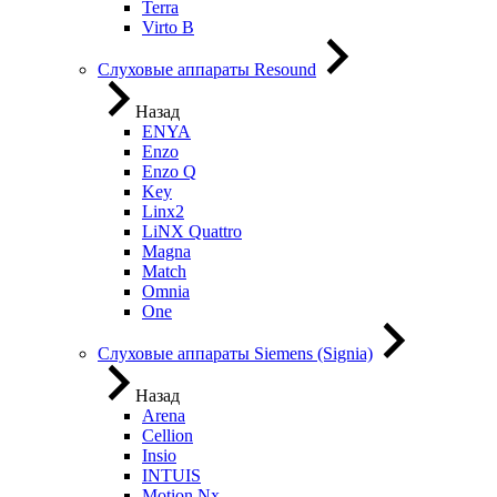
Terra
Virto B
Слуховые аппараты Resound
Назад
ENYA
Enzo
Enzo Q
Key
Linx2
LiNX Quattro
Magna
Match
Omnia
One
Слуховые аппараты Siemens (Signia)
Назад
Arena
Cellion
Insio
INTUIS
Motion Nx