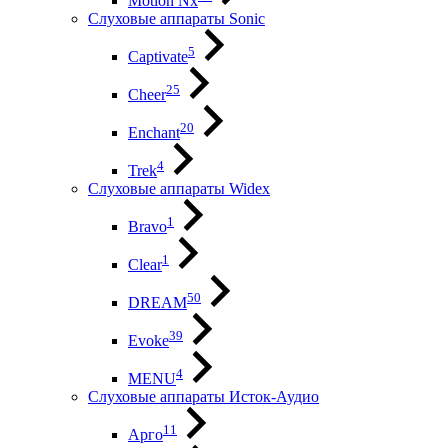
Motion Nx
Слуховые аппараты Sonic
5
Captivate
25
Cheer
20
Enchant
4
Trek
Слуховые аппараты Widex
1
Bravo
1
Clear
50
DREAM
39
Evoke
4
MENU
Слуховые аппараты Исток-Аудио
11
Арго