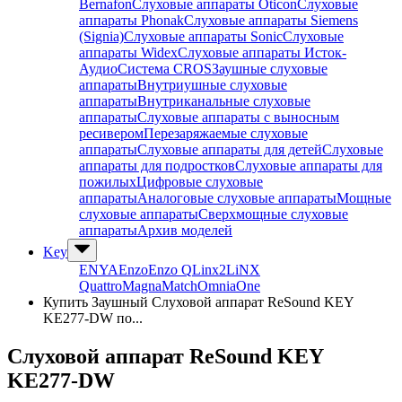
Bernafon
Слуховые аппараты Oticon
Слуховые
аппараты Phonak
Слуховые аппараты Siemens
(Signia)
Слуховые аппараты Sonic
Слуховые
аппараты Widex
Слуховые аппараты Исток-
Аудио
Система CROS
Заушные слуховые
аппараты
Внутриушные слуховые
аппараты
Внутриканальные слуховые
аппараты
Слуховые аппараты с выносным
ресивером
Перезаряжаемые слуховые
аппараты
Слуховые аппараты для детей
Слуховые
аппараты для подростков
Слуховые аппараты для
пожилых
Цифровые слуховые
аппараты
Аналоговые слуховые аппараты
Мощные
слуховые аппараты
Сверхмощные слуховые
аппараты
Архив моделей
Key
ENYA
Enzo
Enzo Q
Linx2
LiNX
Quattro
Magna
Match
Omnia
One
Купить Заушный Слуховой аппарат ReSound KEY
KE277-DW по...
Слуховой аппарат ReSound KEY
KE277-DW