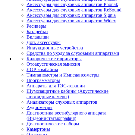
Аксессуары для слуховых аппаратов Phonak
Аксессуары для слуховых аппаратов ReSound
Аксессуары для слуховых аппаратов Signia
Аксессуары для слуховых аппаратов Widex
Ресиверы
Батарейки
Вкладыши
Доп. аксессуары
Индукционные устройства
Средства по уходу за слуховыми аппаратами
Калорические ирригаторы
Отоакустическая эмиссия
ЛОР комбайны
Тимпанометры и Импедансометры
Программаторы
Аппараты для ТЭС-терапии
Шумозащитные кабины (Акустические
анэхоидные камеры)
Анализаторы слуховых аппаратов
Аудиометры
Диагностика вестибулярного аппарата
(Видеонистагмография)
Диагностические наборы
Камертоны
Отоскопы