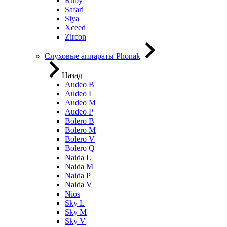
Ruby
Safari
Siya
Xceed
Zircon
Слуховые аппараты Phonak
Назад
Audeo B
Audeo L
Audeo М
Audeo P
Bolero B
Bolero M
Bolero V
Bolero Q
Naida L
Naida M
Naida P
Naida V
Nios
Sky L
Sky M
Sky V