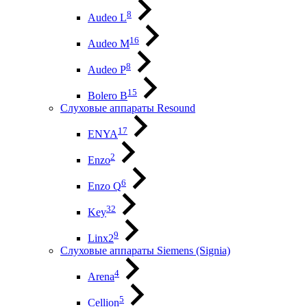
8
Audeo L
16
Audeo М
8
Audeo P
15
Bolero B
Слуховые аппараты Resound
17
ENYA
2
Enzo
6
Enzo Q
32
Key
9
Linx2
Слуховые аппараты Siemens (Signia)
4
Arena
5
Cellion