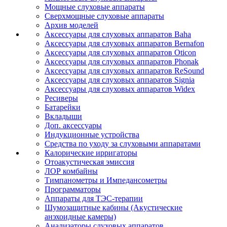
Мощные слуховые аппараты
Сверхмощные слуховые аппараты
Архив моделей
Аксессуары для слуховых аппаратов Baha
Аксессуары для слуховых аппаратов Bernafon
Аксессуары для слуховых аппаратов Oticon
Аксессуары для слуховых аппаратов Phonak
Аксессуары для слуховых аппаратов ReSound
Аксессуары для слуховых аппаратов Signia
Аксессуары для слуховых аппаратов Widex
Ресиверы
Батарейки
Вкладыши
Доп. аксессуары
Индукционные устройства
Средства по уходу за слуховыми аппаратами
Калорические ирригаторы
Отоакустическая эмиссия
ЛОР комбайны
Тимпанометры и Импедансометры
Программаторы
Аппараты для ТЭС-терапии
Шумозащитные кабины (Акустические
анэхоидные камеры)
Анализаторы слуховых аппаратов