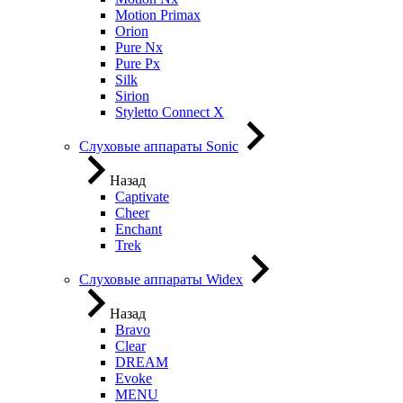
Motion Primax
Orion
Pure Nx
Pure Px
Silk
Sirion
Styletto Connect X
Слуховые аппараты Sonic
Назад
Captivate
Cheer
Enchant
Trek
Слуховые аппараты Widex
Назад
Bravo
Clear
DREAM
Evoke
MENU