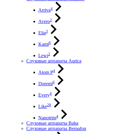
4
Arriva
2
Avero
3
Elia
6
Kami
2
Lewi
Слуховые аппараты Aurica
4
Atom P
6
Doremi
4
Every
28
Like
4
Nanotrim
Слуховые аппараты Baha
Слуховые аппараты Bernafon