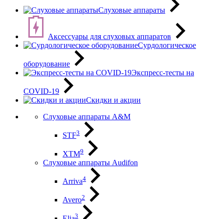
Слуховые аппараты
Аксессуары для слуховых аппаратов
Сурдологическое
оборудование
Экспресс-тесты на
COVID-19
Скидки и акции
Слуховые аппараты A&M
3
STF
9
XTM
Слуховые аппараты Audifon
4
Arriva
2
Avero
3
Elia