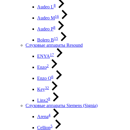
8
Audeo L
16
Audeo М
8
Audeo P
15
Bolero B
Слуховые аппараты Resound
17
ENYA
2
Enzo
6
Enzo Q
32
Key
9
Linx2
Слуховые аппараты Siemens (Signia)
4
Arena
5
Cellion