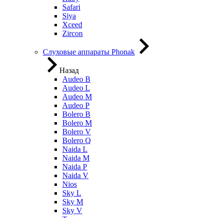
Safari
Siya
Xceed
Zircon
Слуховые аппараты Phonak
Назад
Audeo B
Audeo L
Audeo М
Audeo P
Bolero B
Bolero M
Bolero V
Bolero Q
Naida L
Naida M
Naida P
Naida V
Nios
Sky L
Sky M
Sky V