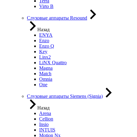
Terra
Virto B
Слуховые аппараты Resound
Назад
ENYA
Enzo
Enzo Q
Key
Linx2
LiNX Quattro
Magna
Match
Omnia
One
Слуховые аппараты Siemens (Signia)
Назад
Arena
Cellion
Insio
INTUIS
Motion Nx