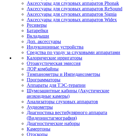
Аксессуары для слуховых аппаратов Phonak
Аксессуары для слуховых аппаратов ReSound
Аксессуары для слуховых аппаратов Signia
Аксессуары для слуховых аппаратов Widex
Ресиверы
Батарейки
Вкладыши
Доп. аксессуары
Индукционные устройства
Средства по уходу за слуховыми аппаратами
Калорические ирригаторы
Отоакустическая эмиссия
ЛОР комбайны
Тимпанометры и Импедансометры
Программаторы
Аппараты для ТЭС-терапии
Шумозащитные кабины (Акустические
анэхоидные камеры)
Анализаторы слуховых аппаратов
Аудиометры
Диагностика вестибулярного аппарата
(Видеонистагмография)
Диагностические наборы
Камертоны
Отоскопы