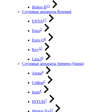
15
Bolero B
Слуховые аппараты Resound
17
ENYA
2
Enzo
6
Enzo Q
32
Key
9
Linx2
Слуховые аппараты Siemens (Signia)
4
Arena
5
Cellion
9
Insio
7
INTUIS
11
Motion Nx