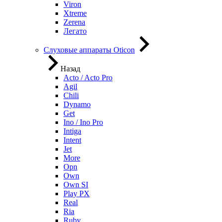
Viron
Xtreme
Zerena
Легато
Слуховые аппараты Oticon
Назад
Acto / Acto Pro
Agil
Chili
Dynamo
Get
Ino / Ino Pro
Intiga
Intent
Jet
More
Opn
Own
Own SI
Play PX
Real
Ria
Ruby