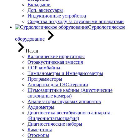
Вкладыши
Доп. аксессуары
Индукционные устройства
Средства по уходу за слуховыми аппаратами
Сурдологическое
оборудование
Назад
Калорические ирригаторы
Отоакустическая эмиссия
ЛОР комбайны
Тимпанометры и Импедансометры
Программаторы
Аппараты для ТЭС-терапии
Шумозащитные кабины (Акустические
анэхоидные камеры)
Анализаторы слуховых аппаратов
Аудиометры
Диагностика вестибулярного аппарата
(Видеонистагмография)
Диагностические наборы
Камертоны
Отоскопы