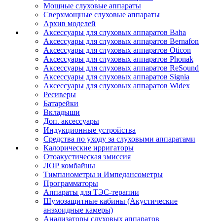
Мощные слуховые аппараты
Сверхмощные слуховые аппараты
Архив моделей
Аксессуары для слуховых аппаратов Baha
Аксессуары для слуховых аппаратов Bernafon
Аксессуары для слуховых аппаратов Oticon
Аксессуары для слуховых аппаратов Phonak
Аксессуары для слуховых аппаратов ReSound
Аксессуары для слуховых аппаратов Signia
Аксессуары для слуховых аппаратов Widex
Ресиверы
Батарейки
Вкладыши
Доп. аксессуары
Индукционные устройства
Средства по уходу за слуховыми аппаратами
Калорические ирригаторы
Отоакустическая эмиссия
ЛОР комбайны
Тимпанометры и Импедансометры
Программаторы
Аппараты для ТЭС-терапии
Шумозащитные кабины (Акустические
анэхоидные камеры)
Анализаторы слуховых аппаратов