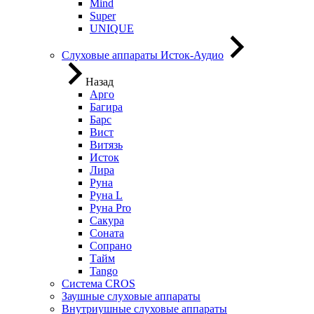
Mind
Super
UNIQUE
Слуховые аппараты Исток-Аудио
Назад
Арго
Багира
Барс
Вист
Витязь
Исток
Лира
Руна
Руна L
Руна Pro
Сакура
Соната
Сопрано
Тайм
Tango
Система CROS
Заушные слуховые аппараты
Внутриушные слуховые аппараты