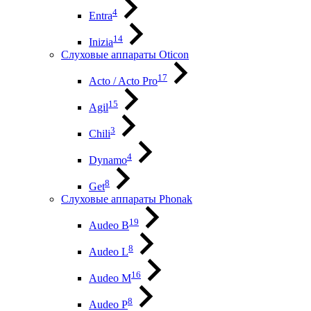
4
Entra
14
Inizia
Слуховые аппараты Oticon
17
Acto / Acto Pro
15
Agil
3
Chili
4
Dynamo
8
Get
Слуховые аппараты Phonak
19
Audeo B
8
Audeo L
16
Audeo М
8
Audeo P