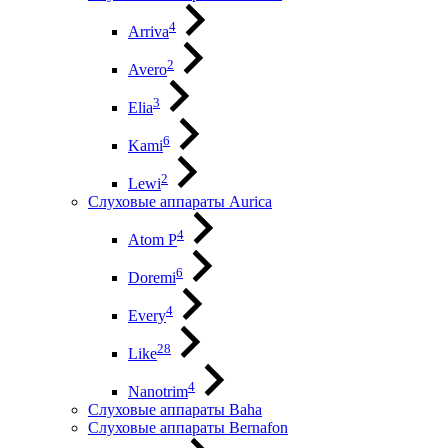
4
Arriva
2
Avero
3
Elia
6
Kami
2
Lewi
Слуховые аппараты Aurica
4
Atom P
6
Doremi
4
Every
28
Like
4
Nanotrim
Слуховые аппараты Baha
Слуховые аппараты Bernafon