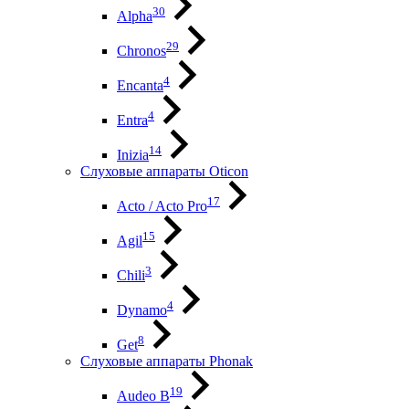
30
Alpha
29
Chronos
4
Encanta
4
Entra
14
Inizia
Слуховые аппараты Oticon
17
Acto / Acto Pro
15
Agil
3
Chili
4
Dynamo
8
Get
Слуховые аппараты Phonak
19
Audeo B