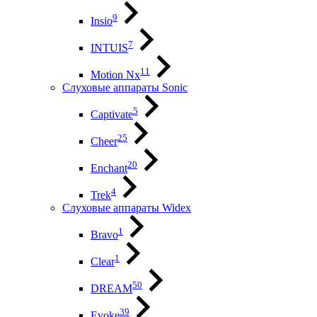
9
Insio
7
INTUIS
11
Motion Nx
Слуховые аппараты Sonic
5
Captivate
25
Cheer
20
Enchant
4
Trek
Слуховые аппараты Widex
1
Bravo
1
Clear
50
DREAM
39
Evoke