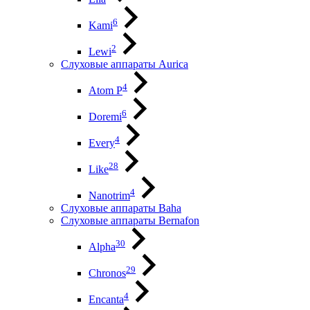
6
Kami
2
Lewi
Слуховые аппараты Aurica
4
Atom P
6
Doremi
4
Every
28
Like
4
Nanotrim
Слуховые аппараты Baha
Слуховые аппараты Bernafon
30
Alpha
29
Chronos
4
Encanta