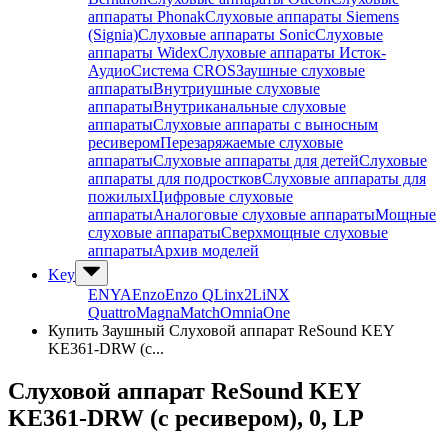
аппараты Phonak
Слуховые аппараты Siemens
(Signia)
Слуховые аппараты Sonic
Слуховые
аппараты Widex
Слуховые аппараты Исток-
Аудио
Система CROS
Заушные слуховые
аппараты
Внутриушные слуховые
аппараты
Внутриканальные слуховые
аппараты
Слуховые аппараты с выносным
ресивером
Перезаряжаемые слуховые
аппараты
Слуховые аппараты для детей
Слуховые
аппараты для подростков
Слуховые аппараты для
пожилых
Цифровые слуховые
аппараты
Аналоговые слуховые аппараты
Мощные
слуховые аппараты
Сверхмощные слуховые
аппараты
Архив моделей
Key
ENYA
Enzo
Enzo Q
Linx2
LiNX
Quattro
Magna
Match
Omnia
One
Купить Заушный Слуховой аппарат ReSound KEY
KE361-DRW (с...
Слуховой аппарат ReSound KEY
KE361-DRW (с ресивером)
, 0, LP