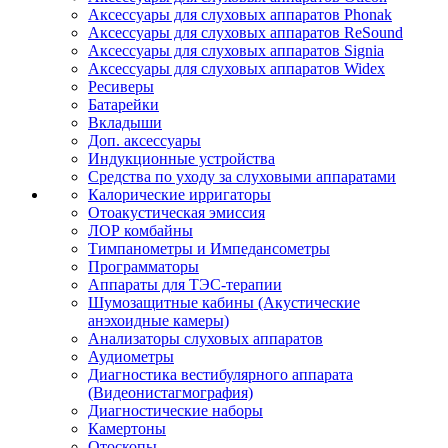
Аксессуары для слуховых аппаратов Phonak
Аксессуары для слуховых аппаратов ReSound
Аксессуары для слуховых аппаратов Signia
Аксессуары для слуховых аппаратов Widex
Ресиверы
Батарейки
Вкладыши
Доп. аксессуары
Индукционные устройства
Средства по уходу за слуховыми аппаратами
Калорические ирригаторы
Отоакустическая эмиссия
ЛОР комбайны
Тимпанометры и Импедансометры
Программаторы
Аппараты для ТЭС-терапии
Шумозащитные кабины (Акустические
анэхоидные камеры)
Анализаторы слуховых аппаратов
Аудиометры
Диагностика вестибулярного аппарата
(Видеонистагмография)
Диагностические наборы
Камертоны
Отоскопы