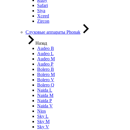
Ruby
Safari
Siya
Xceed
Zircon
Слуховые аппараты Phonak
Назад
Audeo B
Audeo L
Audeo М
Audeo P
Bolero B
Bolero M
Bolero V
Bolero Q
Naida L
Naida M
Naida P
Naida V
Nios
Sky L
Sky M
Sky V