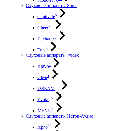
Motion Nx
Слуховые аппараты Sonic
5
Captivate
25
Cheer
20
Enchant
4
Trek
Слуховые аппараты Widex
1
Bravo
1
Clear
50
DREAM
39
Evoke
4
MENU
Слуховые аппараты Исток-Аудио
11
Арго