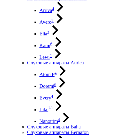
4
Arriva
2
Avero
3
Elia
6
Kami
2
Lewi
Слуховые аппараты Aurica
4
Atom P
6
Doremi
4
Every
28
Like
4
Nanotrim
Слуховые аппараты Baha
Слуховые аппараты Bernafon