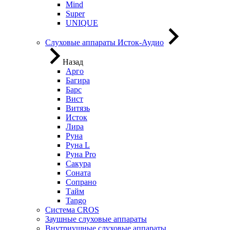
Mind
Super
UNIQUE
Слуховые аппараты Исток-Аудио
Назад
Арго
Багира
Барс
Вист
Витязь
Исток
Лира
Руна
Руна L
Руна Pro
Сакура
Соната
Сопрано
Тайм
Tango
Система CROS
Заушные слуховые аппараты
Внутриушные слуховые аппараты