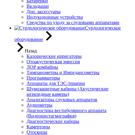
Батарейки
Вкладыши
Доп. аксессуары
Индукционные устройства
Средства по уходу за слуховыми аппаратами
Сурдологическое
оборудование
Назад
Калорические ирригаторы
Отоакустическая эмиссия
ЛОР комбайны
Тимпанометры и Импедансометры
Программаторы
Аппараты для ТЭС-терапии
Шумозащитные кабины (Акустические
анэхоидные камеры)
Анализаторы слуховых аппаратов
Аудиометры
Диагностика вестибулярного аппарата
(Видеонистагмография)
Диагностические наборы
Камертоны
Отоскопы