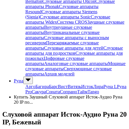
Bernafon
Слуховые аппараты Oticon
Слуховые
аппараты Phonak
Слуховые аппараты
Resound
Слуховые аппараты Siemens
(Signia)
Слуховые аппараты Sonic
Слуховые
аппараты Widex
Система CROS
Заушные слуховые
аппараты
Внутриушные слуховые
аппараты
Внутриканальные слуховые
аппараты
Слуховые аппараты с выносным
ресивером
Перезаряжаемые слуховые
аппараты
Слуховые аппараты для детей
Слуховые
аппараты для подростков
Слуховые аппараты для
пожилых
Цифровые слуховые
аппараты
Аналоговые слуховые аппараты
Мощные
слуховые аппараты
Сверхмощные слуховые
аппараты
Архив моделей
Руна
Арго
Багира
Барс
Вист
Витязь
Исток
Лира
Руна L
Руна
Pro
Сакура
Соната
Сопрано
Тайм
Tango
Купить Заушный Слуховой аппарат Исток-Аудио Руна
20 IP по...
Слуховой аппарат Исток-Аудио Руна 20
IP
, Бежевый