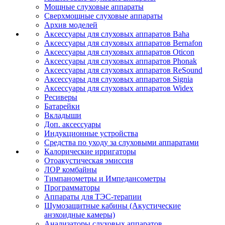
Мощные слуховые аппараты
Сверхмощные слуховые аппараты
Архив моделей
Аксессуары для слуховых аппаратов Baha
Аксессуары для слуховых аппаратов Bernafon
Аксессуары для слуховых аппаратов Oticon
Аксессуары для слуховых аппаратов Phonak
Аксессуары для слуховых аппаратов ReSound
Аксессуары для слуховых аппаратов Signia
Аксессуары для слуховых аппаратов Widex
Ресиверы
Батарейки
Вкладыши
Доп. аксессуары
Индукционные устройства
Средства по уходу за слуховыми аппаратами
Калорические ирригаторы
Отоакустическая эмиссия
ЛОР комбайны
Тимпанометры и Импедансометры
Программаторы
Аппараты для ТЭС-терапии
Шумозащитные кабины (Акустические
анэхоидные камеры)
Анализаторы слуховых аппаратов