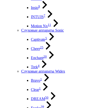
9
Insio
7
INTUIS
11
Motion Nx
Слуховые аппараты Sonic
5
Captivate
25
Cheer
20
Enchant
4
Trek
Слуховые аппараты Widex
1
Bravo
1
Clear
50
DREAM
39
Evoke