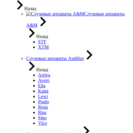
Назад
Слуховые аппараты
A&M
Назад
STF
XTM
Слуховые аппараты Audifon
Назад
Arriva
Avero
Elia
Kami
Lewi
Prado
Rega
Risa
Sino
Vico