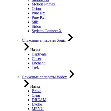
Motion Primax
Orion
Pure Nx
Pure Px
Silk
Sirion
Styletto Connect X
Слуховые аппараты Sonic
Назад
Captivate
Cheer
Enchant
Trek
Слуховые аппараты Widex
Назад
Bravo
Clear
DREAM
Evoke
MENU