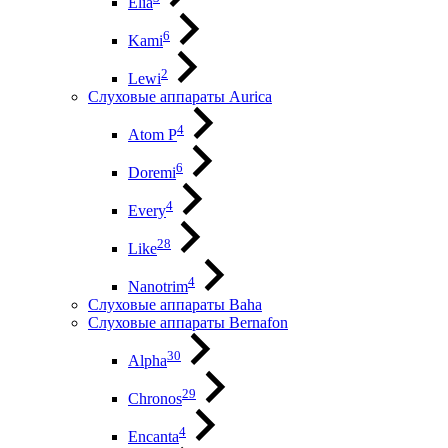
Elia
6
Kami
2
Lewi
Слуховые аппараты Aurica
4
Atom P
6
Doremi
4
Every
28
Like
4
Nanotrim
Слуховые аппараты Baha
Слуховые аппараты Bernafon
30
Alpha
29
Chronos
4
Encanta