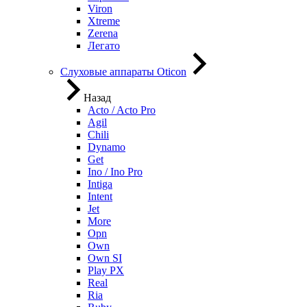
Viron
Xtreme
Zerena
Легато
Слуховые аппараты Oticon
Назад
Acto / Acto Pro
Agil
Chili
Dynamo
Get
Ino / Ino Pro
Intiga
Intent
Jet
More
Opn
Own
Own SI
Play PX
Real
Ria