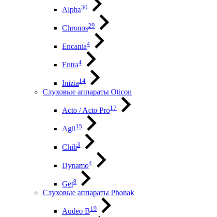
30
Alpha
29
Chronos
4
Encanta
4
Entra
14
Inizia
Слуховые аппараты Oticon
17
Acto / Acto Pro
15
Agil
3
Chili
4
Dynamo
8
Get
Слуховые аппараты Phonak
19
Audeo B