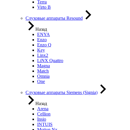
Terra
Virto B
Слуховые аппараты Resound
Назад
ENYA
Enzo
Enzo Q
Key
Linx2
LiNX Quattro
Magna
Match
Omnia
One
Слуховые аппараты Siemens (Signia)
Назад
Arena
Cellion
Insio
INTUIS
Motion Nx