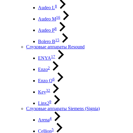
8
Audeo L
16
Audeo М
8
Audeo P
15
Bolero B
Слуховые аппараты Resound
17
ENYA
2
Enzo
6
Enzo Q
32
Key
9
Linx2
Слуховые аппараты Siemens (Signia)
4
Arena
5
Cellion