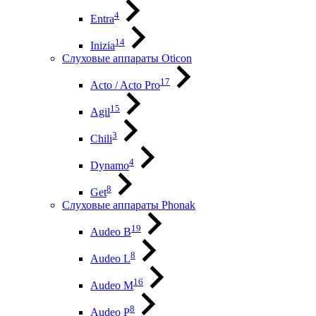
4
Entra
14
Inizia
Слуховые аппараты Oticon
17
Acto / Acto Pro
15
Agil
3
Chili
4
Dynamo
8
Get
Слуховые аппараты Phonak
19
Audeo B
8
Audeo L
16
Audeo М
8
Audeo P