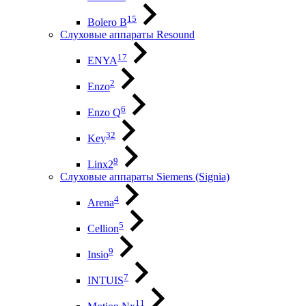
15
Bolero B
Слуховые аппараты Resound
17
ENYA
2
Enzo
6
Enzo Q
32
Key
9
Linx2
Слуховые аппараты Siemens (Signia)
4
Arena
5
Cellion
9
Insio
7
INTUIS
11