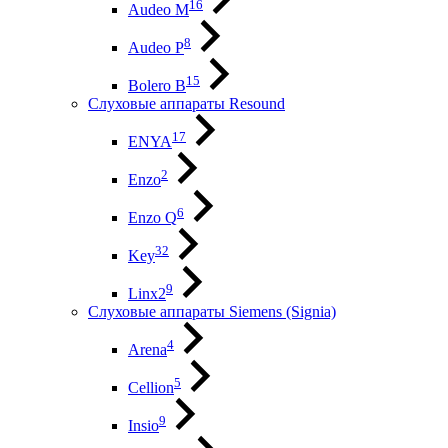
16
Audeo М
8
Audeo P
15
Bolero B
Слуховые аппараты Resound
17
ENYA
2
Enzo
6
Enzo Q
32
Key
9
Linx2
Слуховые аппараты Siemens (Signia)
4
Arena
5
Cellion
9
Insio