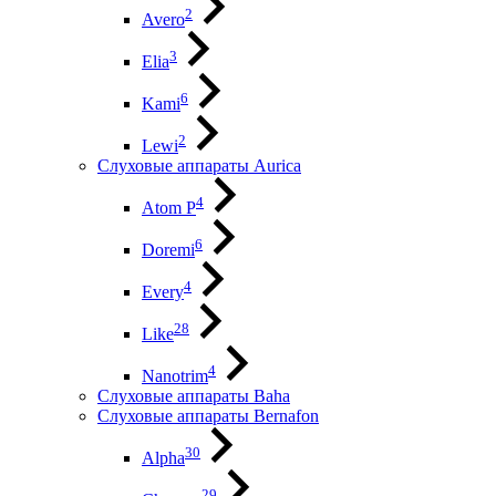
2
Avero
3
Elia
6
Kami
2
Lewi
Слуховые аппараты Aurica
4
Atom P
6
Doremi
4
Every
28
Like
4
Nanotrim
Слуховые аппараты Baha
Слуховые аппараты Bernafon
30
Alpha
29