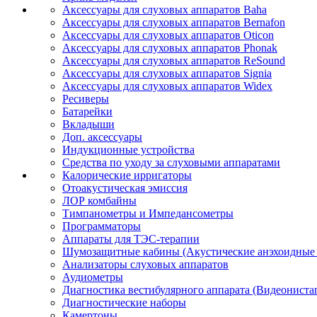
Аксессуары для слуховых аппаратов Baha
Аксессуары для слуховых аппаратов Bernafon
Аксессуары для слуховых аппаратов Oticon
Аксессуары для слуховых аппаратов Phonak
Аксессуары для слуховых аппаратов ReSound
Аксессуары для слуховых аппаратов Signia
Аксессуары для слуховых аппаратов Widex
Ресиверы
Батарейки
Вкладыши
Доп. аксессуары
Индукционные устройства
Средства по уходу за слуховыми аппаратами
Калорические ирригаторы
Отоакустическая эмиссия
ЛОР комбайны
Тимпанометры и Импедансометры
Программаторы
Аппараты для ТЭС-терапии
Шумозащитные кабины (Акустические анэхоидные
Анализаторы слуховых аппаратов
Аудиометры
Диагностика вестибулярного аппарата (Видеониста
Диагностические наборы
Камертоны