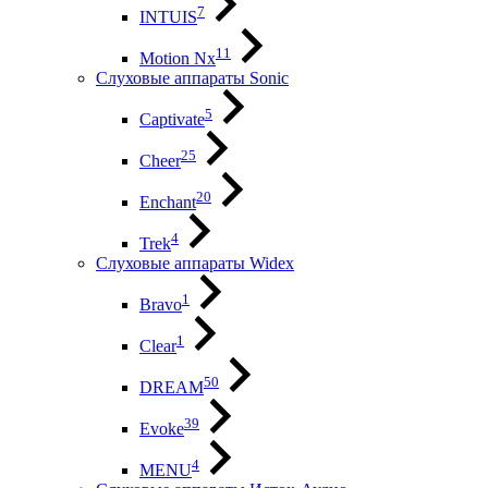
7
INTUIS
11
Motion Nx
Слуховые аппараты Sonic
5
Captivate
25
Cheer
20
Enchant
4
Trek
Слуховые аппараты Widex
1
Bravo
1
Clear
50
DREAM
39
Evoke
4
MENU