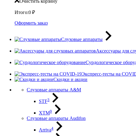
Очистить корзину
Итого:
0
₽
Оформить заказ
Слуховые аппараты
Аксессуары для сл
Сурдологическое обору
Экспресс-тесты на COVI
Скидки и акции
Слуховые аппараты A&M
3
STF
9
XTM
Слуховые аппараты Audifon
4
Arriva