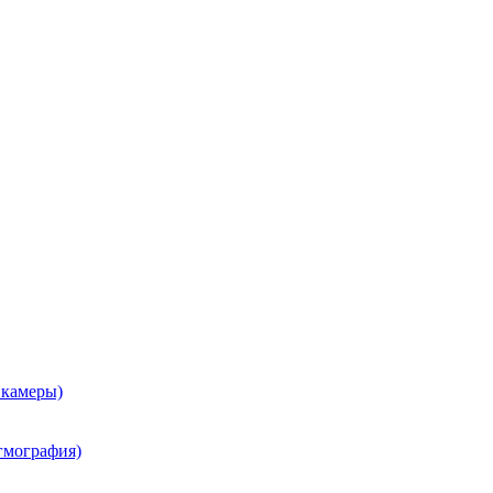
 камеры)
гмография)