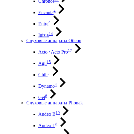
Chronos
4
Encanta
4
Entra
14
Inizia
Слуховые аппараты Oticon
17
Acto / Acto Pro
15
Agil
3
Chili
4
Dynamo
8
Get
Слуховые аппараты Phonak
19
Audeo B
8
Audeo L