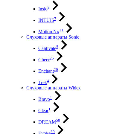
9
Insio
7
INTUIS
11
Motion Nx
Слуховые аппараты Sonic
5
Captivate
25
Cheer
20
Enchant
4
Trek
Слуховые аппараты Widex
1
Bravo
1
Clear
50
DREAM
39
Evoke