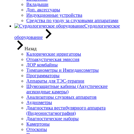
Вкладыши
Доп. аксессуары
Индукционные устройства
Средства по уходу за слуховыми аппаратами
Сурдологическое
оборудование
Назад
Калорические ирригаторы
Отоакустическая эмиссия
ЛОР комбайны
Тимпанометры и Импедансометры
Программаторы
Аппараты для ТЭС-терапии
Шумозащитные кабины (Акустические
анэхоидные камеры)
Анализаторы слуховых аппаратов
Аудиометры
Диагностика вестибулярного аппарата
(Видеонистагмография)
Диагностические наборы
Камертоны
Отоскопы