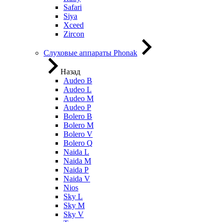
Safari
Siya
Xceed
Zircon
Слуховые аппараты Phonak
Назад
Audeo B
Audeo L
Audeo М
Audeo P
Bolero B
Bolero M
Bolero V
Bolero Q
Naida L
Naida M
Naida P
Naida V
Nios
Sky L
Sky M
Sky V