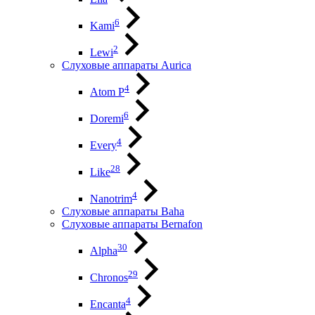
6
Kami
2
Lewi
Слуховые аппараты Aurica
4
Atom P
6
Doremi
4
Every
28
Like
4
Nanotrim
Слуховые аппараты Baha
Слуховые аппараты Bernafon
30
Alpha
29
Chronos
4
Encanta