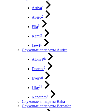
4
Arriva
2
Avero
3
Elia
6
Kami
2
Lewi
Слуховые аппараты Aurica
4
Atom P
6
Doremi
4
Every
28
Like
4
Nanotrim
Слуховые аппараты Baha
Слуховые аппараты Bernafon