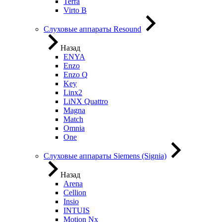
Terra
Virto B
Слуховые аппараты Resound
Назад
ENYA
Enzo
Enzo Q
Key
Linx2
LiNX Quattro
Magna
Match
Omnia
One
Слуховые аппараты Siemens (Signia)
Назад
Arena
Cellion
Insio
INTUIS
Motion Nx