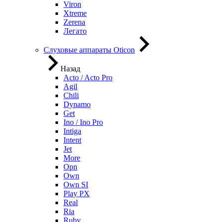
Viron
Xtreme
Zerena
Легато
Слуховые аппараты Oticon
Назад
Acto / Acto Pro
Agil
Chili
Dynamo
Get
Ino / Ino Pro
Intiga
Intent
Jet
More
Opn
Own
Own SI
Play PX
Real
Ria
Ruby