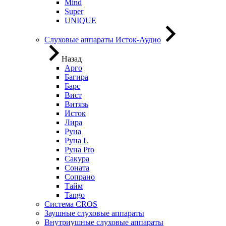
Mind
Super
UNIQUE
Слуховые аппараты Исток-Аудио
Назад
Арго
Багира
Барс
Вист
Витязь
Исток
Лира
Руна
Руна L
Руна Pro
Сакура
Соната
Сопрано
Тайм
Tango
Система CROS
Заушные слуховые аппараты
Внутриушные слуховые аппараты