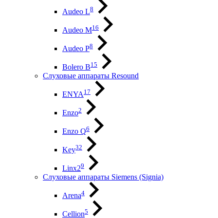
8
Audeo L
16
Audeo М
8
Audeo P
15
Bolero B
Слуховые аппараты Resound
17
ENYA
2
Enzo
6
Enzo Q
32
Key
9
Linx2
Слуховые аппараты Siemens (Signia)
4
Arena
5
Cellion