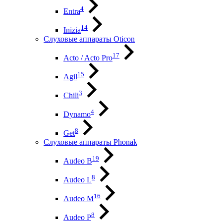
4
Entra
14
Inizia
Слуховые аппараты Oticon
17
Acto / Acto Pro
15
Agil
3
Chili
4
Dynamo
8
Get
Слуховые аппараты Phonak
19
Audeo B
8
Audeo L
16
Audeo М
8
Audeo P