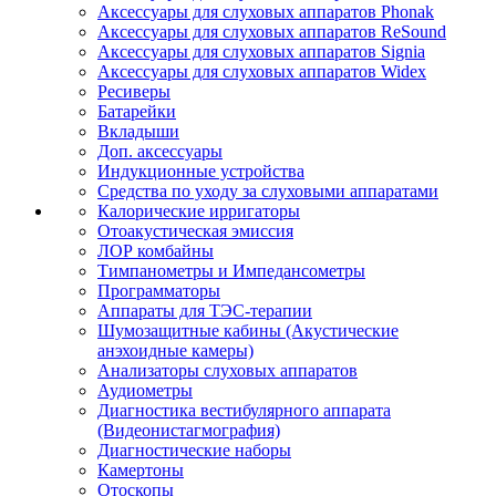
Аксессуары для слуховых аппаратов Phonak
Аксессуары для слуховых аппаратов ReSound
Аксессуары для слуховых аппаратов Signia
Аксессуары для слуховых аппаратов Widex
Ресиверы
Батарейки
Вкладыши
Доп. аксессуары
Индукционные устройства
Средства по уходу за слуховыми аппаратами
Калорические ирригаторы
Отоакустическая эмиссия
ЛОР комбайны
Тимпанометры и Импедансометры
Программаторы
Аппараты для ТЭС-терапии
Шумозащитные кабины (Акустические
анэхоидные камеры)
Анализаторы слуховых аппаратов
Аудиометры
Диагностика вестибулярного аппарата
(Видеонистагмография)
Диагностические наборы
Камертоны
Отоскопы