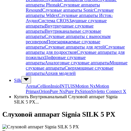
аппараты Phonak
Слуховые аппараты
Resound
Слуховые аппараты Sonic
Слуховые
аппараты Widex
Слуховые аппараты Исток-
Аудио
Система CROS
Заушные слуховые
аппараты
Внутриушные слуховые
аппараты
Внутриканальные слуховые
аппараты
Слуховые аппараты с выносным
ресивером
Перезаряжаемые слуховые
аппараты
Слуховые аппараты для детей
Слуховые
аппараты для подростков
Слуховые аппараты для
пожилых
Цифровые слуховые
аппараты
Аналоговые слуховые аппараты
Мощные
слуховые аппараты
Сверхмощные слуховые
аппараты
Архив моделей
Silk
Arena
Cellion
Insio
INTUIS
Motion Nx
Motion
Primax
Orion
Pure Nx
Pure Px
Sirion
Styletto Connect X
Купить Внутриканальный Слуховой аппарат Signia
SILK 5 PX...
Слуховой аппарат Signia SILK 5 PX