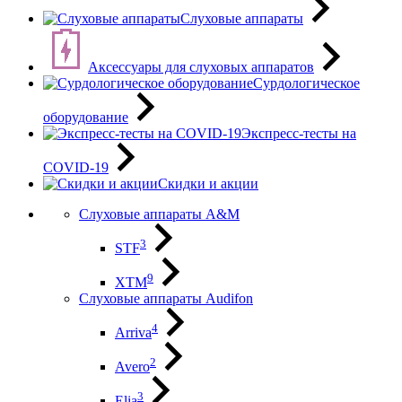
Слуховые аппараты
Аксессуары для слуховых аппаратов
Сурдологическое
оборудование
Экспресс-тесты на
COVID-19
Скидки и акции
Слуховые аппараты A&M
3
STF
9
XTM
Слуховые аппараты Audifon
4
Arriva
2
Avero
3
Elia