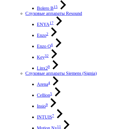
15
Bolero B
Слуховые аппараты Resound
17
ENYA
2
Enzo
6
Enzo Q
32
Key
9
Linx2
Слуховые аппараты Siemens (Signia)
4
Arena
5
Cellion
9
Insio
7
INTUIS
11
Motion Nx