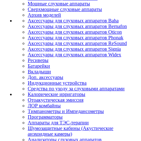
Мощные слуховые аппараты
Сверхмощные слуховые аппараты
Архив моделей
Аксессуары для слуховых аппаратов Baha
Аксессуары для слуховых аппаратов Bernafon
Аксессуары для слуховых аппаратов Oticon
Аксессуары для слуховых аппаратов Phonak
Аксессуары для слуховых аппаратов ReSound
Аксессуары для слуховых аппаратов Signia
Аксессуары для слуховых аппаратов Widex
Ресиверы
Батарейки
Вкладыши
Доп. аксессуары
Индукционные устройства
Средства по уходу за слуховыми аппаратами
Калорические ирригаторы
Отоакустическая эмиссия
ЛОР комбайны
Тимпанометры и Импедансометры
Программаторы
Аппараты для ТЭС-терапии
Шумозащитные кабины (Акустические
анэхоидные камеры)
Анализаторы слуховых аппаратов