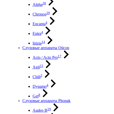
30
Alpha
29
Chronos
4
Encanta
4
Entra
14
Inizia
Слуховые аппараты Oticon
17
Acto / Acto Pro
15
Agil
3
Chili
4
Dynamo
8
Get
Слуховые аппараты Phonak
19
Audeo B