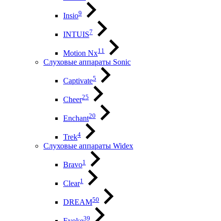
9
Insio
7
INTUIS
11
Motion Nx
Слуховые аппараты Sonic
5
Captivate
25
Cheer
20
Enchant
4
Trek
Слуховые аппараты Widex
1
Bravo
1
Clear
50
DREAM
39
Evoke