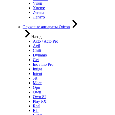
Viron
Xtreme
Zerena
Легато
Слуховые аппараты Oticon
Назад
Acto / Acto Pro
Agil
Chili
Dynamo
Get
Ino / Ino Pro
Intiga
Intent
Jet
More
Opn
Own
Own SI
Play PX
Real
Ria