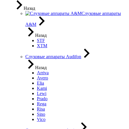
Назад
Слуховые аппараты
A&M
Назад
STF
XTM
Слуховые аппараты Audifon
Назад
Arriva
Avero
Elia
Kami
Lewi
Prado
Rega
Risa
Sino
Vico