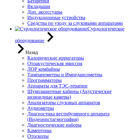
Батарейки
Вкладыши
Доп. аксессуары
Индукционные устройства
Средства по уходу за слуховыми аппаратами
Сурдологическое
оборудование
Назад
Калорические ирригаторы
Отоакустическая эмиссия
ЛОР комбайны
Тимпанометры и Импедансометры
Программаторы
Аппараты для ТЭС-терапии
Шумозащитные кабины (Акустические
анэхоидные камеры)
Анализаторы слуховых аппаратов
Аудиометры
Диагностика вестибулярного аппарата
(Видеонистагмография)
Диагностические наборы
Камертоны
Отоскопы