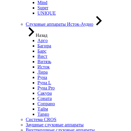
Mind
Super
UNIQUE
Слуховые аппараты Исток-Аудио
Назад
Арго
Багира
Барс
Вист
Витязь
Исток
Лира
Руна
Руна L
Руна Pro
Сакура
Соната
Сопрано
Тайм
Tango
Система CROS
Заушные слуховые аппараты
Внутриушные слуховые аппараты