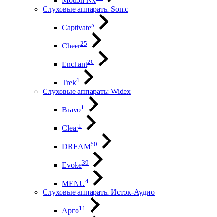
Motion Nx
Слуховые аппараты Sonic
5
Captivate
25
Cheer
20
Enchant
4
Trek
Слуховые аппараты Widex
1
Bravo
1
Clear
50
DREAM
39
Evoke
4
MENU
Слуховые аппараты Исток-Аудио
11
Арго