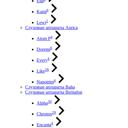
Elia
6
Kami
2
Lewi
Слуховые аппараты Aurica
4
Atom P
6
Doremi
4
Every
28
Like
4
Nanotrim
Слуховые аппараты Baha
Слуховые аппараты Bernafon
30
Alpha
29
Chronos
4
Encanta