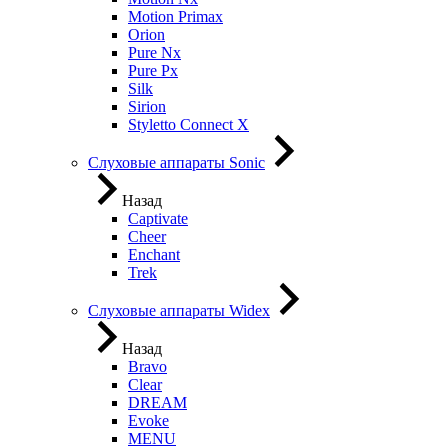
Motion Primax
Orion
Pure Nx
Pure Px
Silk
Sirion
Styletto Connect X
Слуховые аппараты Sonic
Назад
Captivate
Cheer
Enchant
Trek
Слуховые аппараты Widex
Назад
Bravo
Clear
DREAM
Evoke
MENU