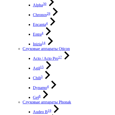
30
Alpha
29
Chronos
4
Encanta
4
Entra
14
Inizia
Слуховые аппараты Oticon
17
Acto / Acto Pro
15
Agil
3
Chili
4
Dynamo
8
Get
Слуховые аппараты Phonak
19
Audeo B