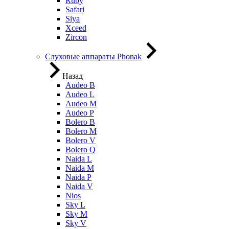
Ruby
Safari
Siya
Xceed
Zircon
Слуховые аппараты Phonak
Назад
Audeo B
Audeo L
Audeo М
Audeo P
Bolero B
Bolero M
Bolero V
Bolero Q
Naida L
Naida M
Naida P
Naida V
Nios
Sky L
Sky M
Sky V