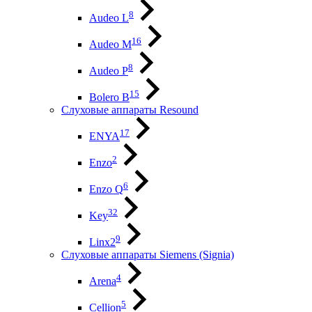
8
Audeo L
16
Audeo М
8
Audeo P
15
Bolero B
Слуховые аппараты Resound
17
ENYA
2
Enzo
6
Enzo Q
32
Key
9
Linx2
Слуховые аппараты Siemens (Signia)
4
Arena
5
Cellion