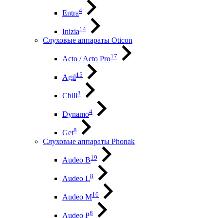
4
Entra
14
Inizia
Слуховые аппараты Oticon
17
Acto / Acto Pro
15
Agil
3
Chili
4
Dynamo
8
Get
Слуховые аппараты Phonak
19
Audeo B
8
Audeo L
16
Audeo М
8
Audeo P