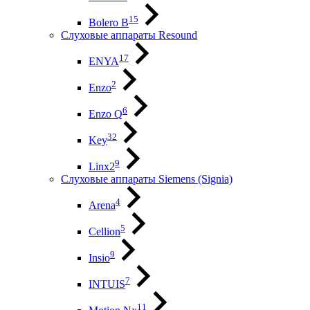
15
Bolero B
Слуховые аппараты Resound
17
ENYA
2
Enzo
6
Enzo Q
32
Key
9
Linx2
Слуховые аппараты Siemens (Signia)
4
Arena
5
Cellion
9
Insio
7
INTUIS
11