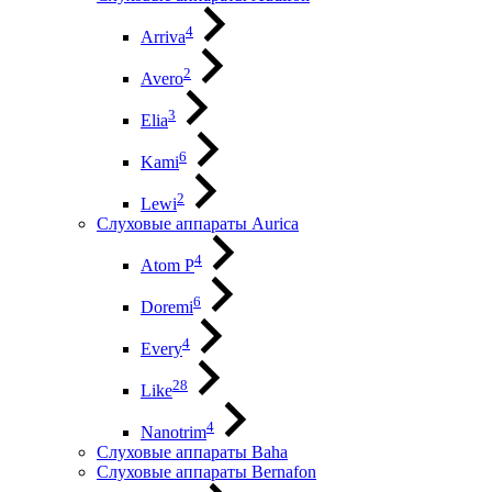
4
Arriva
2
Avero
3
Elia
6
Kami
2
Lewi
Слуховые аппараты Aurica
4
Atom P
6
Doremi
4
Every
28
Like
4
Nanotrim
Слуховые аппараты Baha
Слуховые аппараты Bernafon