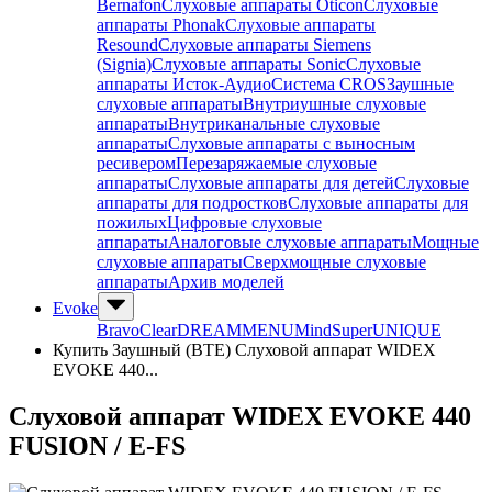
Bernafon
Слуховые аппараты Oticon
Слуховые
аппараты Phonak
Слуховые аппараты
Resound
Слуховые аппараты Siemens
(Signia)
Слуховые аппараты Sonic
Слуховые
аппараты Исток-Аудио
Система CROS
Заушные
слуховые аппараты
Внутриушные слуховые
аппараты
Внутриканальные слуховые
аппараты
Слуховые аппараты с выносным
ресивером
Перезаряжаемые слуховые
аппараты
Слуховые аппараты для детей
Слуховые
аппараты для подростков
Слуховые аппараты для
пожилых
Цифровые слуховые
аппараты
Аналоговые слуховые аппараты
Мощные
слуховые аппараты
Сверхмощные слуховые
аппараты
Архив моделей
Evoke
Bravo
Clear
DREAM
MENU
Mind
Super
UNIQUE
Купить Заушный (BTE) Слуховой аппарат WIDEX
EVOKE 440...
Слуховой аппарат WIDEX EVOKE 440
FUSION / E-FS