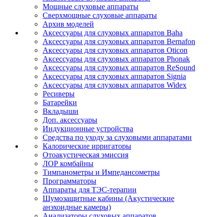
Мощные слуховые аппараты
Сверхмощные слуховые аппараты
Архив моделей
Аксессуары для слуховых аппаратов Baha
Аксессуары для слуховых аппаратов Bernafon
Аксессуары для слуховых аппаратов Oticon
Аксессуары для слуховых аппаратов Phonak
Аксессуары для слуховых аппаратов ReSound
Аксессуары для слуховых аппаратов Signia
Аксессуары для слуховых аппаратов Widex
Ресиверы
Батарейки
Вкладыши
Доп. аксессуары
Индукционные устройства
Средства по уходу за слуховыми аппаратами
Калорические ирригаторы
Отоакустическая эмиссия
ЛОР комбайны
Тимпанометры и Импедансометры
Программаторы
Аппараты для ТЭС-терапии
Шумозащитные кабины (Акустические
анэхоидные камеры)
Анализаторы слуховых аппаратов