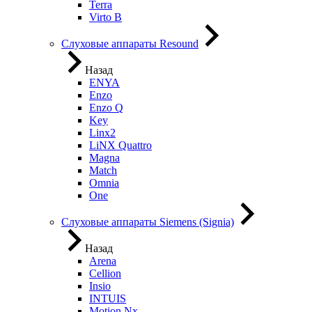
Terra
Virto B
Слуховые аппараты Resound
Назад
ENYA
Enzo
Enzo Q
Key
Linx2
LiNX Quattro
Magna
Match
Omnia
One
Слуховые аппараты Siemens (Signia)
Назад
Arena
Cellion
Insio
INTUIS
Motion Nx