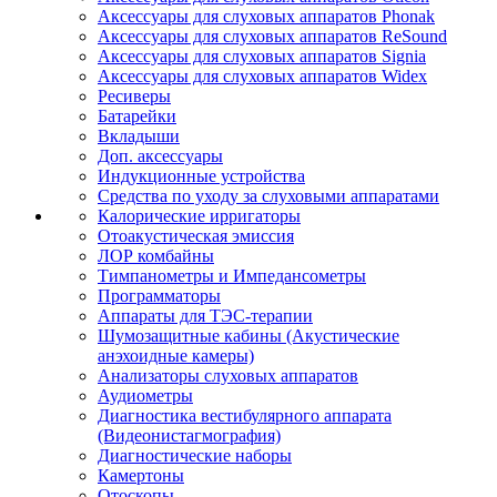
Аксессуары для слуховых аппаратов Phonak
Аксессуары для слуховых аппаратов ReSound
Аксессуары для слуховых аппаратов Signia
Аксессуары для слуховых аппаратов Widex
Ресиверы
Батарейки
Вкладыши
Доп. аксессуары
Индукционные устройства
Средства по уходу за слуховыми аппаратами
Калорические ирригаторы
Отоакустическая эмиссия
ЛОР комбайны
Тимпанометры и Импедансометры
Программаторы
Аппараты для ТЭС-терапии
Шумозащитные кабины (Акустические
анэхоидные камеры)
Анализаторы слуховых аппаратов
Аудиометры
Диагностика вестибулярного аппарата
(Видеонистагмография)
Диагностические наборы
Камертоны
Отоскопы