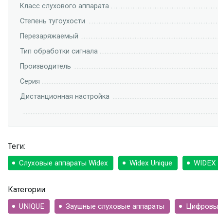
Класс слухового аппарата
Степень тугоухости
Перезаряжаемый
Тип обработки сигнала
Производитель
Серия
Дистанционная настройка
Теги:
Слуховые аппараты Widex
Widex Unique
WIDEX 
Категории:
UNIQUE
Заушные слуховые аппараты
Цифровы