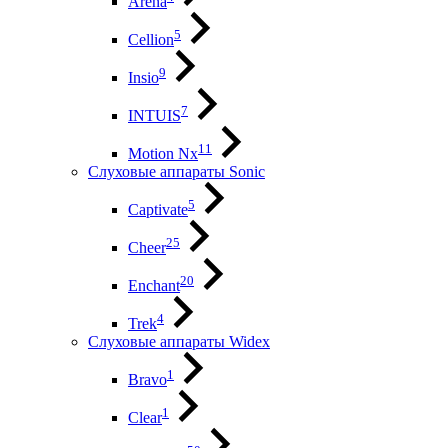
Arena
5
Cellion
9
Insio
7
INTUIS
11
Motion Nx
Слуховые аппараты Sonic
5
Captivate
25
Cheer
20
Enchant
4
Trek
Слуховые аппараты Widex
1
Bravo
1
Clear