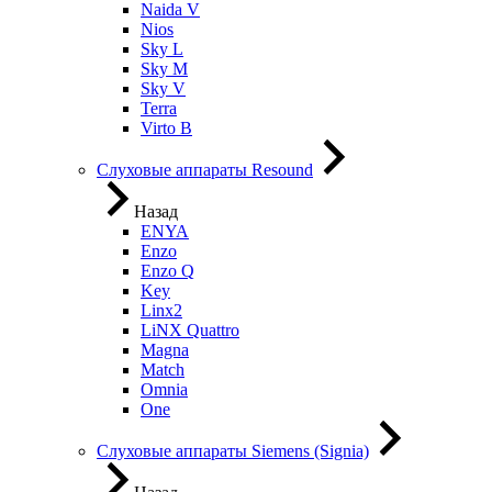
Naida V
Nios
Sky L
Sky M
Sky V
Terra
Virto B
Слуховые аппараты Resound
Назад
ENYA
Enzo
Enzo Q
Key
Linx2
LiNX Quattro
Magna
Match
Omnia
One
Слуховые аппараты Siemens (Signia)