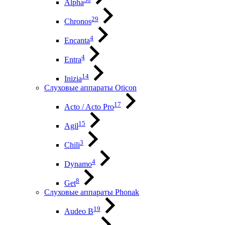
Alpha
29
Chronos
4
Encanta
4
Entra
14
Inizia
Слуховые аппараты Oticon
17
Acto / Acto Pro
15
Agil
3
Chili
4
Dynamo
8
Get
Слуховые аппараты Phonak
19
Audeo B