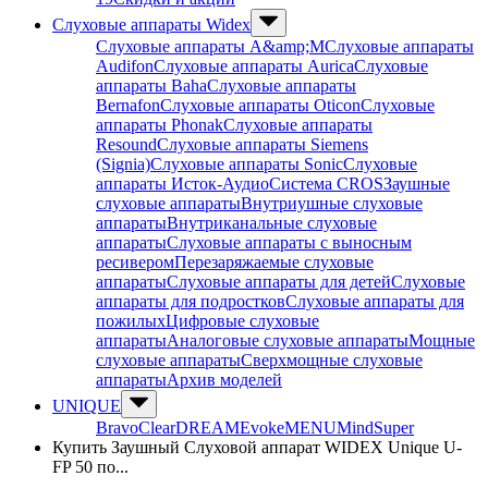
Слуховые аппараты Widex
Слуховые аппараты A&amp;M
Слуховые аппараты
Audifon
Слуховые аппараты Aurica
Слуховые
аппараты Baha
Слуховые аппараты
Bernafon
Слуховые аппараты Oticon
Слуховые
аппараты Phonak
Слуховые аппараты
Resound
Слуховые аппараты Siemens
(Signia)
Слуховые аппараты Sonic
Слуховые
аппараты Исток-Аудио
Система CROS
Заушные
слуховые аппараты
Внутриушные слуховые
аппараты
Внутриканальные слуховые
аппараты
Слуховые аппараты с выносным
ресивером
Перезаряжаемые слуховые
аппараты
Слуховые аппараты для детей
Слуховые
аппараты для подростков
Слуховые аппараты для
пожилых
Цифровые слуховые
аппараты
Аналоговые слуховые аппараты
Мощные
слуховые аппараты
Сверхмощные слуховые
аппараты
Архив моделей
UNIQUE
Bravo
Clear
DREAM
Evoke
MENU
Mind
Super
Купить Заушный Слуховой аппарат WIDEX Unique U-
FP 50 по...