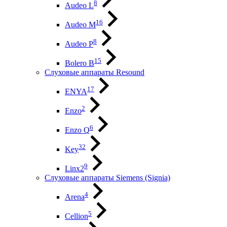
8
Audeo L
16
Audeo М
8
Audeo P
15
Bolero B
Слуховые аппараты Resound
17
ENYA
2
Enzo
6
Enzo Q
32
Key
9
Linx2
Слуховые аппараты Siemens (Signia)
4
Arena
5
Cellion