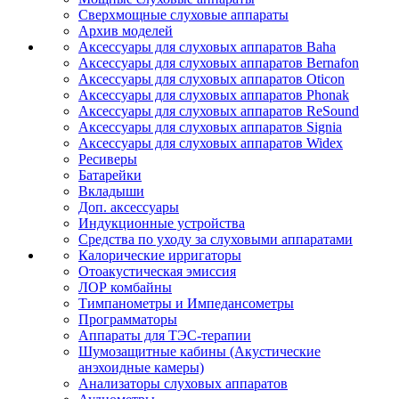
Сверхмощные слуховые аппараты
Архив моделей
Аксессуары для слуховых аппаратов Baha
Аксессуары для слуховых аппаратов Bernafon
Аксессуары для слуховых аппаратов Oticon
Аксессуары для слуховых аппаратов Phonak
Аксессуары для слуховых аппаратов ReSound
Аксессуары для слуховых аппаратов Signia
Аксессуары для слуховых аппаратов Widex
Ресиверы
Батарейки
Вкладыши
Доп. аксессуары
Индукционные устройства
Средства по уходу за слуховыми аппаратами
Калорические ирригаторы
Отоакустическая эмиссия
ЛОР комбайны
Тимпанометры и Импедансометры
Программаторы
Аппараты для ТЭС-терапии
Шумозащитные кабины (Акустические
анэхоидные камеры)
Анализаторы слуховых аппаратов