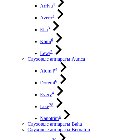
4
Arriva
2
Avero
3
Elia
6
Kami
2
Lewi
Слуховые аппараты Aurica
4
Atom P
6
Doremi
4
Every
28
Like
4
Nanotrim
Слуховые аппараты Baha
Слуховые аппараты Bernafon
30