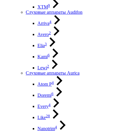
9
XTM
Слуховые аппараты Audifon
4
Arriva
2
Avero
3
Elia
6
Kami
2
Lewi
Слуховые аппараты Aurica
4
Atom P
6
Doremi
4
Every
28
Like
4
Nanotrim