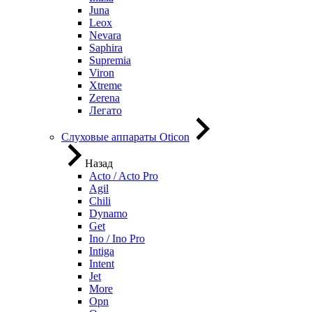
Juna
Leox
Nevara
Saphira
Supremia
Viron
Xtreme
Zerena
Легато
Слуховые аппараты Oticon
Назад
Acto / Acto Pro
Agil
Chili
Dynamo
Get
Ino / Ino Pro
Intiga
Intent
Jet
More
Opn