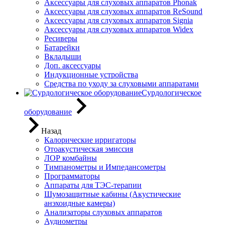
Аксессуары для слуховых аппаратов Phonak
Аксессуары для слуховых аппаратов ReSound
Аксессуары для слуховых аппаратов Signia
Аксессуары для слуховых аппаратов Widex
Ресиверы
Батарейки
Вкладыши
Доп. аксессуары
Индукционные устройства
Средства по уходу за слуховыми аппаратами
Сурдологическое
оборудование
Назад
Калорические ирригаторы
Отоакустическая эмиссия
ЛОР комбайны
Тимпанометры и Импедансометры
Программаторы
Аппараты для ТЭС-терапии
Шумозащитные кабины (Акустические
анэхоидные камеры)
Анализаторы слуховых аппаратов
Аудиометры