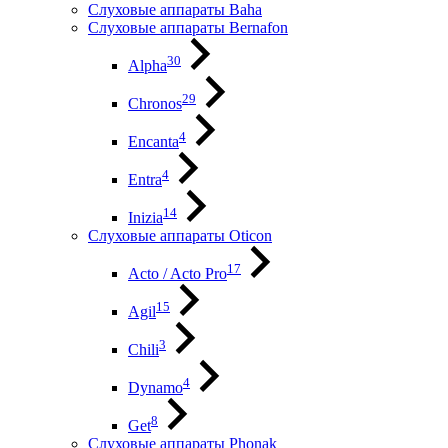
Слуховые аппараты Baha
Слуховые аппараты Bernafon
30
Alpha
29
Chronos
4
Encanta
4
Entra
14
Inizia
Слуховые аппараты Oticon
17
Acto / Acto Pro
15
Agil
3
Chili
4
Dynamo
8
Get
Слуховые аппараты Phonak