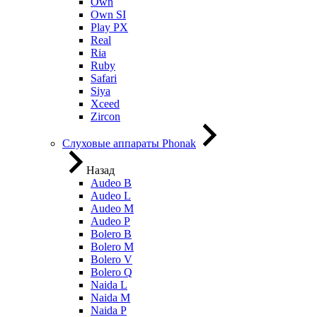
Own
Own SI
Play PX
Real
Ria
Ruby
Safari
Siya
Xceed
Zircon
Слуховые аппараты Phonak
Назад
Audeo B
Audeo L
Audeo М
Audeo P
Bolero B
Bolero M
Bolero V
Bolero Q
Naida L
Naida M
Naida P