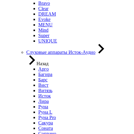
Bravo
Clear
DREAM
Evoke
MENU
Mind
Super
UNIQUE
Слуховые аппараты Исток-Аудио
Назад
Арго
Багира
Барс
Вист
Витязь
Исток
Лира
Руна
Руна L
Руна Pro
Сакура
Соната
Сопрано