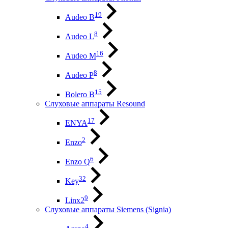
19
Audeo B
8
Audeo L
16
Audeo М
8
Audeo P
15
Bolero B
Слуховые аппараты Resound
17
ENYA
2
Enzo
6
Enzo Q
32
Key
9
Linx2
Слуховые аппараты Siemens (Signia)
4