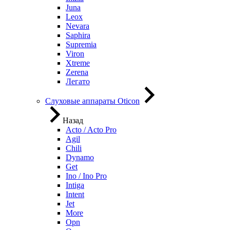
Juna
Leox
Nevara
Saphira
Supremia
Viron
Xtreme
Zerena
Легато
Слуховые аппараты Oticon
Назад
Acto / Acto Pro
Agil
Chili
Dynamo
Get
Ino / Ino Pro
Intiga
Intent
Jet
More
Opn