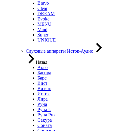
Bravo
Clear
DREAM
Evoke
MENU
Mind
Super
UNIQUE
Слуховые аппараты Исток-Аудио
Назад
Арго
Багира
Барс
Вист
Витязь
Исток
Лира
Руна
Руна L
Руна Pro
Сакура
Соната
Сопрано