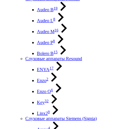
19
Audeo B
8
Audeo L
16
Audeo М
8
Audeo P
15
Bolero B
Слуховые аппараты Resound
17
ENYA
2
Enzo
6
Enzo Q
32
Key
9
Linx2
Слуховые аппараты Siemens (Signia)
4