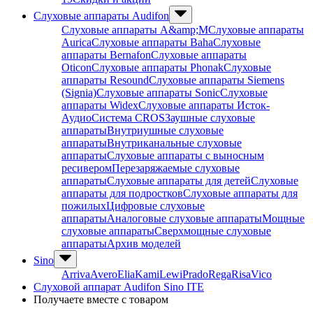
Слуховые аппараты Audifon
Слуховые аппараты A&amp;M
Слуховые аппараты
Aurica
Слуховые аппараты Baha
Слуховые
аппараты Bernafon
Слуховые аппараты
Oticon
Слуховые аппараты Phonak
Слуховые
аппараты Resound
Слуховые аппараты Siemens
(Signia)
Слуховые аппараты Sonic
Слуховые
аппараты Widex
Слуховые аппараты Исток-
Аудио
Система CROS
Заушные слуховые
аппараты
Внутриушные слуховые
аппараты
Внутриканальные слуховые
аппараты
Слуховые аппараты с выносным
ресивером
Перезаряжаемые слуховые
аппараты
Слуховые аппараты для детей
Слуховые
аппараты для подростков
Слуховые аппараты для
пожилых
Цифровые слуховые
аппараты
Аналоговые слуховые аппараты
Мощные
слуховые аппараты
Сверхмощные слуховые
аппараты
Архив моделей
Sino
Arriva
Avero
Elia
Kami
Lewi
Prado
Rega
Risa
Vico
Слуховой аппарат Audifon Sino ITE
Получаете вместе с товаром