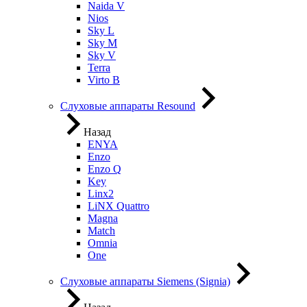
Naida V
Nios
Sky L
Sky M
Sky V
Terra
Virto B
Слуховые аппараты Resound
Назад
ENYA
Enzo
Enzo Q
Key
Linx2
LiNX Quattro
Magna
Match
Omnia
One
Слуховые аппараты Siemens (Signia)