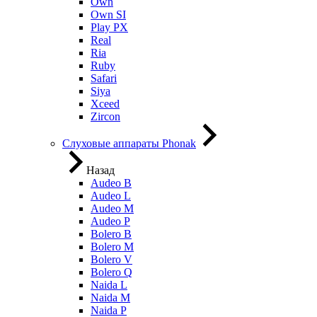
Own
Own SI
Play PX
Real
Ria
Ruby
Safari
Siya
Xceed
Zircon
Слуховые аппараты Phonak
Назад
Audeo B
Audeo L
Audeo М
Audeo P
Bolero B
Bolero M
Bolero V
Bolero Q
Naida L
Naida M
Naida P