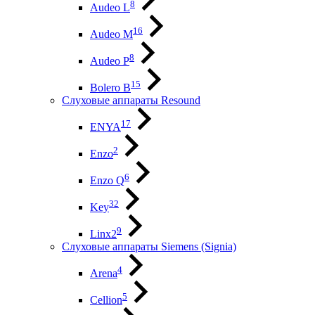
8
Audeo L
16
Audeo М
8
Audeo P
15
Bolero B
Слуховые аппараты Resound
17
ENYA
2
Enzo
6
Enzo Q
32
Key
9
Linx2
Слуховые аппараты Siemens (Signia)
4
Arena
5
Cellion