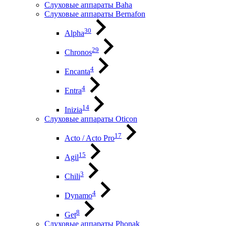
Слуховые аппараты Baha
Слуховые аппараты Bernafon
30
Alpha
29
Chronos
4
Encanta
4
Entra
14
Inizia
Слуховые аппараты Oticon
17
Acto / Acto Pro
15
Agil
3
Chili
4
Dynamo
8
Get
Слуховые аппараты Phonak