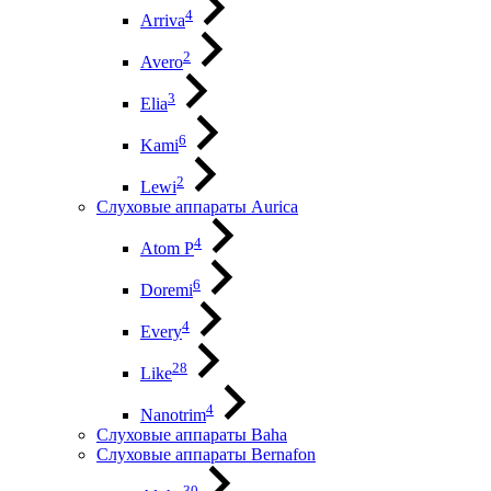
4
Arriva
2
Avero
3
Elia
6
Kami
2
Lewi
Слуховые аппараты Aurica
4
Atom P
6
Doremi
4
Every
28
Like
4
Nanotrim
Слуховые аппараты Baha
Слуховые аппараты Bernafon
30