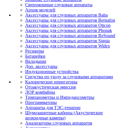
Сверхмощные слуховые аппараты
Архив моделей
Аксессуары для слуховых аппаратов Baha
Аксессуары для слуховых аппаратов Bernafon
Аксессуары для слуховых аппаратов Oticon
Аксессуары для слуховых аппаратов Phonak
Аксессуары для слуховых аппаратов ReSound
Аксессуары для слуховых аппаратов Signia
Аксессуары для слуховых аппаратов Widex
Ресиверы
Батарейки
Вкладыши
Доп. аксессуары
Индукционные устройства
Средства по уходу за слуховыми аппаратами
Калорические ирригаторы
Отоакустическая эмиссия
ЛОР комбайны
Тимпанометры и Импедансометры
Программаторы
Аппараты для ТЭС-терапии
Шумозащитные кабины (Акустические
анэхоидные камеры)
Анализаторы слуховых аппаратов