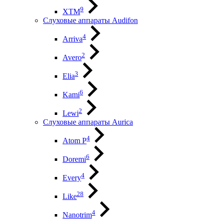
9
XTM
Слуховые аппараты Audifon
4
Arriva
2
Avero
3
Elia
6
Kami
2
Lewi
Слуховые аппараты Aurica
4
Atom P
6
Doremi
4
Every
28
Like
4
Nanotrim