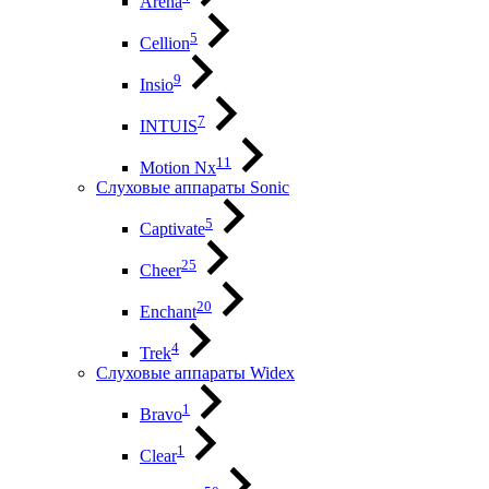
Arena
5
Cellion
9
Insio
7
INTUIS
11
Motion Nx
Слуховые аппараты Sonic
5
Captivate
25
Cheer
20
Enchant
4
Trek
Слуховые аппараты Widex
1
Bravo
1
Clear