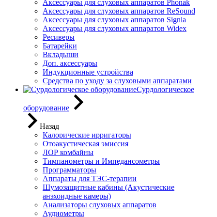
Аксессуары для слуховых аппаратов Phonak
Аксессуары для слуховых аппаратов ReSound
Аксессуары для слуховых аппаратов Signia
Аксессуары для слуховых аппаратов Widex
Ресиверы
Батарейки
Вкладыши
Доп. аксессуары
Индукционные устройства
Средства по уходу за слуховыми аппаратами
Сурдологическое
оборудование
Назад
Калорические ирригаторы
Отоакустическая эмиссия
ЛОР комбайны
Тимпанометры и Импедансометры
Программаторы
Аппараты для ТЭС-терапии
Шумозащитные кабины (Акустические
анэхоидные камеры)
Анализаторы слуховых аппаратов
Аудиометры