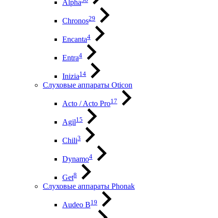
Alpha
29
Chronos
4
Encanta
4
Entra
14
Inizia
Слуховые аппараты Oticon
17
Acto / Acto Pro
15
Agil
3
Chili
4
Dynamo
8
Get
Слуховые аппараты Phonak
19
Audeo B