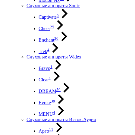
Motion Nx
Слуховые аппараты Sonic
5
Captivate
25
Cheer
20
Enchant
4
Trek
Слуховые аппараты Widex
1
Bravo
1
Clear
50
DREAM
39
Evoke
4
MENU
Слуховые аппараты Исток-Аудио
11
Арго