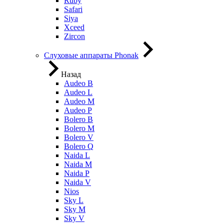
Ruby
Safari
Siya
Xceed
Zircon
Слуховые аппараты Phonak
Назад
Audeo B
Audeo L
Audeo М
Audeo P
Bolero B
Bolero M
Bolero V
Bolero Q
Naida L
Naida M
Naida P
Naida V
Nios
Sky L
Sky M
Sky V