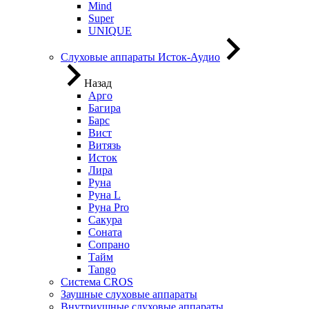
Mind
Super
UNIQUE
Слуховые аппараты Исток-Аудио
Назад
Арго
Багира
Барс
Вист
Витязь
Исток
Лира
Руна
Руна L
Руна Pro
Сакура
Соната
Сопрано
Тайм
Tango
Система CROS
Заушные слуховые аппараты
Внутриушные слуховые аппараты