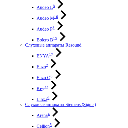
8
Audeo L
16
Audeo М
8
Audeo P
15
Bolero B
Слуховые аппараты Resound
17
ENYA
2
Enzo
6
Enzo Q
32
Key
9
Linx2
Слуховые аппараты Siemens (Signia)
4
Arena
5
Cellion