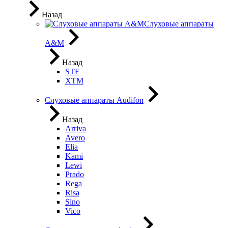
Назад
Слуховые аппараты
A&M
Назад
STF
XTM
Слуховые аппараты Audifon
Назад
Arriva
Avero
Elia
Kami
Lewi
Prado
Rega
Risa
Sino
Vico