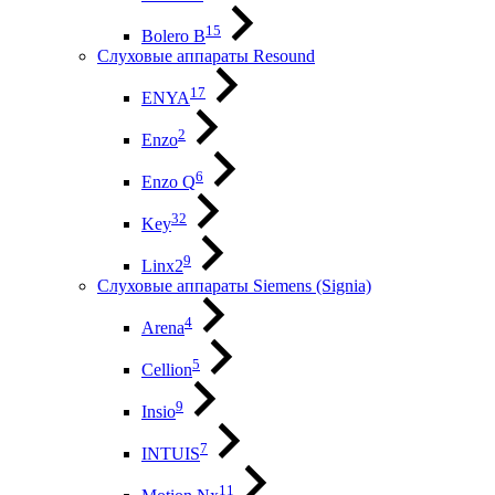
15
Bolero B
Слуховые аппараты Resound
17
ENYA
2
Enzo
6
Enzo Q
32
Key
9
Linx2
Слуховые аппараты Siemens (Signia)
4
Arena
5
Cellion
9
Insio
7
INTUIS
11