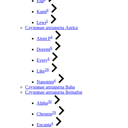
Elia
6
Kami
2
Lewi
Слуховые аппараты Aurica
4
Atom P
6
Doremi
4
Every
28
Like
4
Nanotrim
Слуховые аппараты Baha
Слуховые аппараты Bernafon
30
Alpha
29
Chronos
4
Encanta