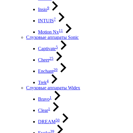
9
Insio
7
INTUIS
11
Motion Nx
Слуховые аппараты Sonic
5
Captivate
25
Cheer
20
Enchant
4
Trek
Слуховые аппараты Widex
1
Bravo
1
Clear
50
DREAM
39
Evoke