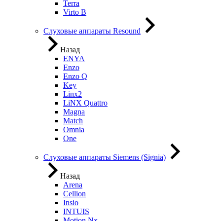
Terra
Virto B
Слуховые аппараты Resound
Назад
ENYA
Enzo
Enzo Q
Key
Linx2
LiNX Quattro
Magna
Match
Omnia
One
Слуховые аппараты Siemens (Signia)
Назад
Arena
Cellion
Insio
INTUIS
Motion Nx