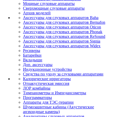
Мощные слуховые аппараты
Сверхмощные слуховые аппараты
Архив моделей
Аксессуары для слуховых аппаратов Baha
Аксессуары для слуховых аппаратов Bernafon
Аксессуары для слуховых аппаратов Oticon
Аксессуары для слуховых аппаратов Phonak
Аксессуары для слуховых аппаратов ReSound
Аксессуары для слуховых аппаратов Signia
Аксессуары для слуховых аппаратов Widex
Ресиверы
Батарейки
Вкладыши
Доп. аксессуары
Индукционные устройства
Средства по уходу за слуховыми аппаратами
Калорические ирригаторы
Отоакустическая эмиссия
ЛОР комбайны
Тимпанометры и Импедансометры
Программаторы
Аппараты для ТЭС-терапии
Шумозащитные кабины (Акустические
анэхоидные камеры)
Анализаторы слуховых аппаратов