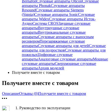
Bernafon
Слуховые аппараты Oticon
Слуховые
аппараты Phonak
Слуховые аппараты
Resound
Слуховые аппараты Siemens
(Signia)
Слуховые аппараты Sonic
Слуховые
аппараты Widex
Слуховые аппараты Исток-
Аудио
Система CROS
Заушные слуховые
аппараты
Внутриушные слуховые
аппараты
Внутриканальные слуховые
аппараты
Слуховые аппараты с выносным
ресивером
Перезаряжаемые слуховые
аппараты
Слуховые аппараты для детей
Слуховые
аппараты для подростков
Слуховые аппараты для
пожилых
Цифровые слуховые
аппараты
Аналоговые слуховые аппараты
Мощные
слуховые аппараты
Сверхмощные слуховые
аппараты
Архив моделей
Получаете вместе с товаром
Получаете вместе с товаром
Описание
Отзывы (0)
Получаете вместе с товаром
1.
Руководство по эксплуатации