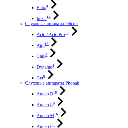
4
Entra
14
Inizia
Слуховые аппараты Oticon
17
Acto / Acto Pro
15
Agil
3
Chili
4
Dynamo
8
Get
Слуховые аппараты Phonak
19
Audeo B
8
Audeo L
16
Audeo М
8
Audeo P