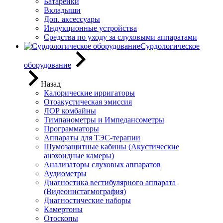
Батарейки
Вкладыши
Доп. аксессуары
Индукционные устройства
Средства по уходу за слуховыми аппаратами
Сурдологическое
оборудование
Назад
Калорические ирригаторы
Отоакустическая эмиссия
ЛОР комбайны
Тимпанометры и Импедансометры
Программаторы
Аппараты для ТЭС-терапии
Шумозащитные кабины (Акустические
анэхоидные камеры)
Анализаторы слуховых аппаратов
Аудиометры
Диагностика вестибулярного аппарата
(Видеонистагмография)
Диагностические наборы
Камертоны
Отоскопы