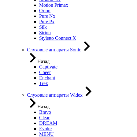
Motion Primax
Orion
Pure Nx
Pure Px
Silk
Sirion
Styletto Connect X
Слуховые аппараты Sonic
Назад
Captivate
Cheer
Enchant
Trek
Слуховые аппараты Widex
Назад
Bravo
Clear
DREAM
Evoke
MENU