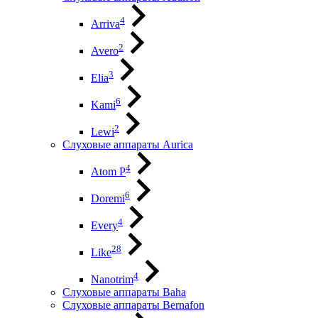
4
Arriva
2
Avero
3
Elia
6
Kami
2
Lewi
Слуховые аппараты Aurica
4
Atom P
6
Doremi
4
Every
28
Like
4
Nanotrim
Слуховые аппараты Baha
Слуховые аппараты Bernafon