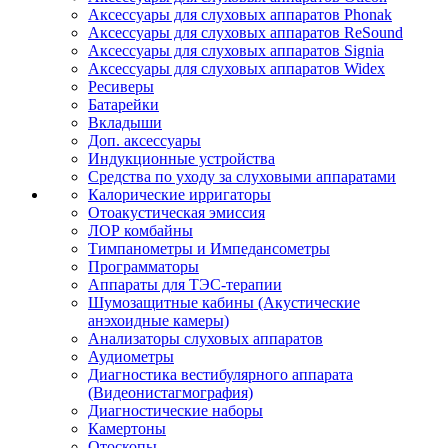
Аксессуары для слуховых аппаратов Phonak
Аксессуары для слуховых аппаратов ReSound
Аксессуары для слуховых аппаратов Signia
Аксессуары для слуховых аппаратов Widex
Ресиверы
Батарейки
Вкладыши
Доп. аксессуары
Индукционные устройства
Средства по уходу за слуховыми аппаратами
Калорические ирригаторы
Отоакустическая эмиссия
ЛОР комбайны
Тимпанометры и Импедансометры
Программаторы
Аппараты для ТЭС-терапии
Шумозащитные кабины (Акустические
анэхоидные камеры)
Анализаторы слуховых аппаратов
Аудиометры
Диагностика вестибулярного аппарата
(Видеонистагмография)
Диагностические наборы
Камертоны
Отоскопы