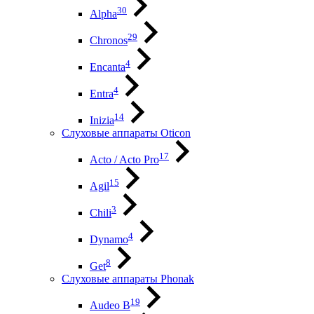
30
Alpha
29
Chronos
4
Encanta
4
Entra
14
Inizia
Слуховые аппараты Oticon
17
Acto / Acto Pro
15
Agil
3
Chili
4
Dynamo
8
Get
Слуховые аппараты Phonak
19
Audeo B