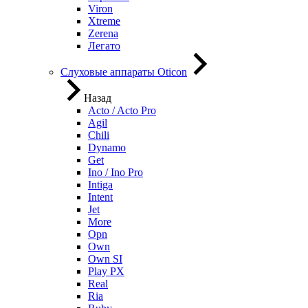
Viron
Xtreme
Zerena
Легато
Слуховые аппараты Oticon
Назад
Acto / Acto Pro
Agil
Chili
Dynamo
Get
Ino / Ino Pro
Intiga
Intent
Jet
More
Opn
Own
Own SI
Play PX
Real
Ria