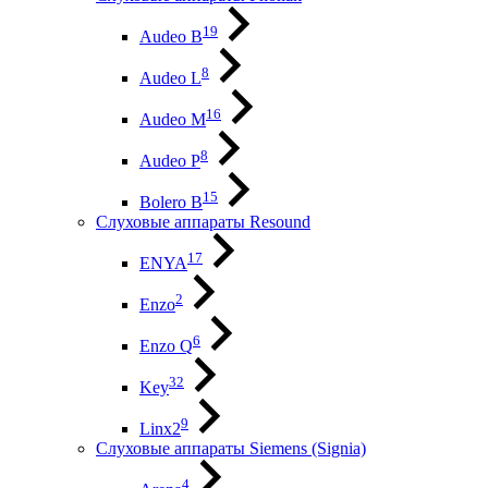
19
Audeo B
8
Audeo L
16
Audeo М
8
Audeo P
15
Bolero B
Слуховые аппараты Resound
17
ENYA
2
Enzo
6
Enzo Q
32
Key
9
Linx2
Слуховые аппараты Siemens (Signia)
4