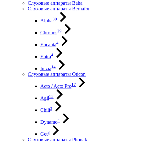
Слуховые аппараты Baha
Слуховые аппараты Bernafon
30
Alpha
29
Chronos
4
Encanta
4
Entra
14
Inizia
Слуховые аппараты Oticon
17
Acto / Acto Pro
15
Agil
3
Chili
4
Dynamo
8
Get
Слуховые аппараты Phonak