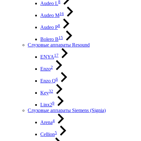
8
Audeo L
16
Audeo М
8
Audeo P
15
Bolero B
Слуховые аппараты Resound
17
ENYA
2
Enzo
6
Enzo Q
32
Key
9
Linx2
Слуховые аппараты Siemens (Signia)
4
Arena
5
Cellion