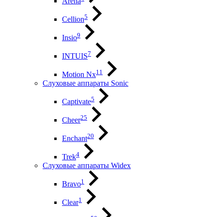
Arena
5
Cellion
9
Insio
7
INTUIS
11
Motion Nx
Слуховые аппараты Sonic
5
Captivate
25
Cheer
20
Enchant
4
Trek
Слуховые аппараты Widex
1
Bravo
1
Clear