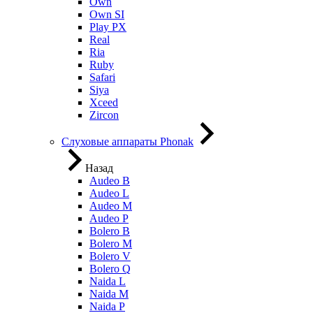
Own
Own SI
Play PX
Real
Ria
Ruby
Safari
Siya
Xceed
Zircon
Слуховые аппараты Phonak
Назад
Audeo B
Audeo L
Audeo М
Audeo P
Bolero B
Bolero M
Bolero V
Bolero Q
Naida L
Naida M
Naida P