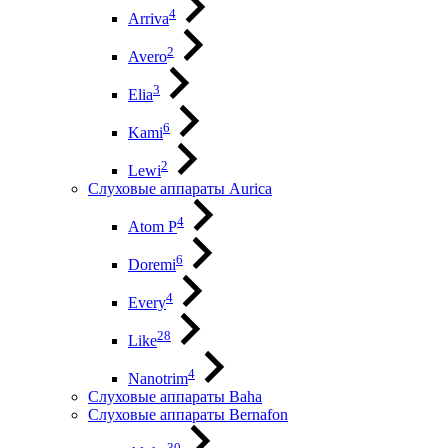
4
Arriva
2
Avero
3
Elia
6
Kami
2
Lewi
Слуховые аппараты Aurica
4
Atom P
6
Doremi
4
Every
28
Like
4
Nanotrim
Слуховые аппараты Baha
Слуховые аппараты Bernafon
30