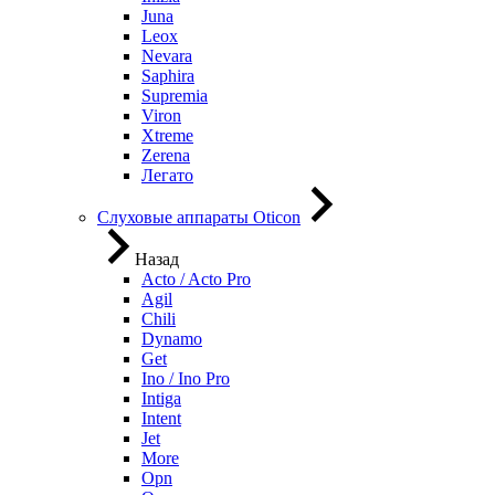
Juna
Leox
Nevara
Saphira
Supremia
Viron
Xtreme
Zerena
Легато
Слуховые аппараты Oticon
Назад
Acto / Acto Pro
Agil
Chili
Dynamo
Get
Ino / Ino Pro
Intiga
Intent
Jet
More
Opn