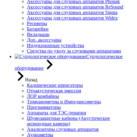
Аксессуары для слуховых аппаратов Phonak
Аксессуары для слуховых аппаратов ReSound
Аксессуары для слуховых аппаратов Signia
Аксессуары для слуховых аппаратов Widex
Ресиверы
Батарейки
Вкладыши
Доп. аксессуары
Индукционные устройства
Средства по уходу за слуховыми аппаратами
Сурдологическое
оборудование
Назад
Калорические ирригаторы
Отоакустическая эмиссия
ЛОР комбайны
Тимпанометры и Импедансометры
Программаторы
Аппараты для ТЭС-терапии
Шумозащитные кабины (Акустические
анэхоидные камеры)
Анализаторы слуховых аппаратов
Аудиометры