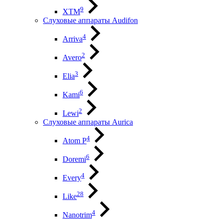
9
XTM
Слуховые аппараты Audifon
4
Arriva
2
Avero
3
Elia
6
Kami
2
Lewi
Слуховые аппараты Aurica
4
Atom P
6
Doremi
4
Every
28
Like
4
Nanotrim