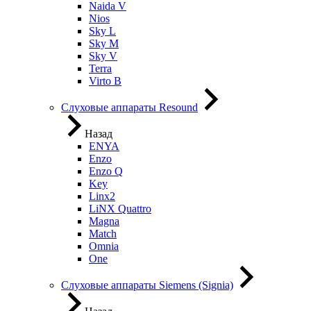
Naida V
Nios
Sky L
Sky M
Sky V
Terra
Virto B
Слуховые аппараты Resound
Назад
ENYA
Enzo
Enzo Q
Key
Linx2
LiNX Quattro
Magna
Match
Omnia
One
Слуховые аппараты Siemens (Signia)