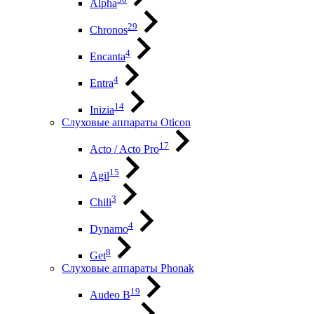
Alpha
29
Chronos
4
Encanta
4
Entra
14
Inizia
Слуховые аппараты Oticon
17
Acto / Acto Pro
15
Agil
3
Chili
4
Dynamo
8
Get
Слуховые аппараты Phonak
19
Audeo B