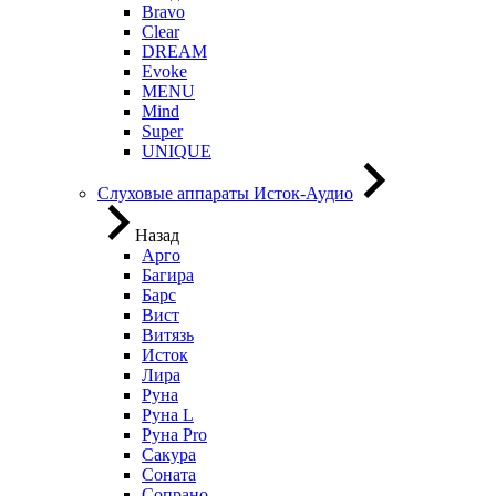
Bravo
Clear
DREAM
Evoke
MENU
Mind
Super
UNIQUE
Слуховые аппараты Исток-Аудио
Назад
Арго
Багира
Барс
Вист
Витязь
Исток
Лира
Руна
Руна L
Руна Pro
Сакура
Соната
Сопрано