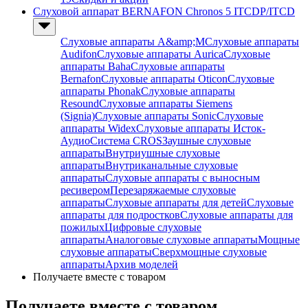
Слуховой аппарат BERNAFON Chronos 5 ITCDP/ITCD
Слуховые аппараты A&amp;M
Слуховые аппараты
Audifon
Слуховые аппараты Aurica
Слуховые
аппараты Baha
Слуховые аппараты
Bernafon
Слуховые аппараты Oticon
Слуховые
аппараты Phonak
Слуховые аппараты
Resound
Слуховые аппараты Siemens
(Signia)
Слуховые аппараты Sonic
Слуховые
аппараты Widex
Слуховые аппараты Исток-
Аудио
Система CROS
Заушные слуховые
аппараты
Внутриушные слуховые
аппараты
Внутриканальные слуховые
аппараты
Слуховые аппараты с выносным
ресивером
Перезаряжаемые слуховые
аппараты
Слуховые аппараты для детей
Слуховые
аппараты для подростков
Слуховые аппараты для
пожилых
Цифровые слуховые
аппараты
Аналоговые слуховые аппараты
Мощные
слуховые аппараты
Сверхмощные слуховые
аппараты
Архив моделей
Получаете вместе с товаром
Получаете вместе с товаром