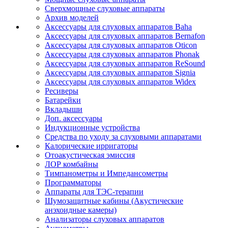
Сверхмощные слуховые аппараты
Архив моделей
Аксессуары для слуховых аппаратов Baha
Аксессуары для слуховых аппаратов Bernafon
Аксессуары для слуховых аппаратов Oticon
Аксессуары для слуховых аппаратов Phonak
Аксессуары для слуховых аппаратов ReSound
Аксессуары для слуховых аппаратов Signia
Аксессуары для слуховых аппаратов Widex
Ресиверы
Батарейки
Вкладыши
Доп. аксессуары
Индукционные устройства
Средства по уходу за слуховыми аппаратами
Калорические ирригаторы
Отоакустическая эмиссия
ЛОР комбайны
Тимпанометры и Импедансометры
Программаторы
Аппараты для ТЭС-терапии
Шумозащитные кабины (Акустические
анэхоидные камеры)
Анализаторы слуховых аппаратов