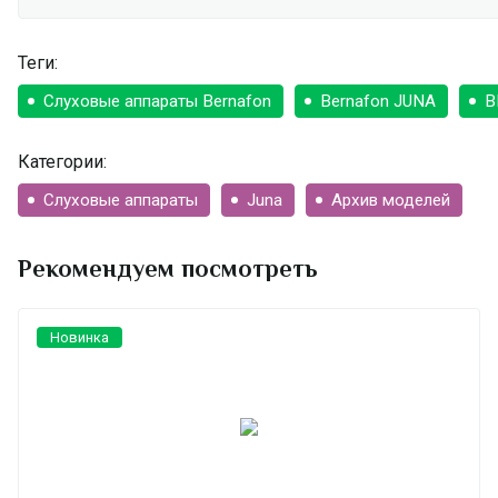
Теги:
Слуховые аппараты Bernafon
Bernafon JUNA
B
Категории:
Слуховые аппараты
Juna
Архив моделей
Рекомендуем посмотреть
Новинка