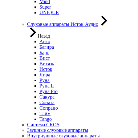
Mind
Super
UNIQUE
Слуховые аппараты Исток-Аудио
Назад
Арго
Багира
Барс
Вист
Витязь
Исток
Лира
Руна
Руна L
Руна Pro
Сакура
Соната
Сопрано
Тайм
Tango
Система CROS
Заушные слуховые аппараты
Внутриушные слуховые аппараты