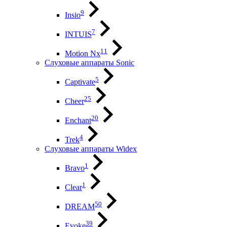
9
Insio
7
INTUIS
11
Motion Nx
Слуховые аппараты Sonic
5
Captivate
25
Cheer
20
Enchant
4
Trek
Слуховые аппараты Widex
1
Bravo
1
Clear
50
DREAM
39
Evoke