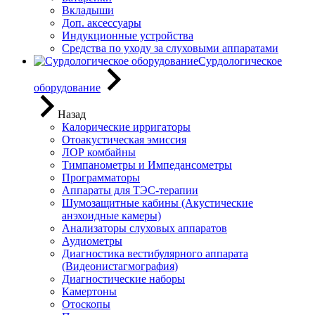
Вкладыши
Доп. аксессуары
Индукционные устройства
Средства по уходу за слуховыми аппаратами
Сурдологическое
оборудование
Назад
Калорические ирригаторы
Отоакустическая эмиссия
ЛОР комбайны
Тимпанометры и Импедансометры
Программаторы
Аппараты для ТЭС-терапии
Шумозащитные кабины (Акустические
анэхоидные камеры)
Анализаторы слуховых аппаратов
Аудиометры
Диагностика вестибулярного аппарата
(Видеонистагмография)
Диагностические наборы
Камертоны
Отоскопы