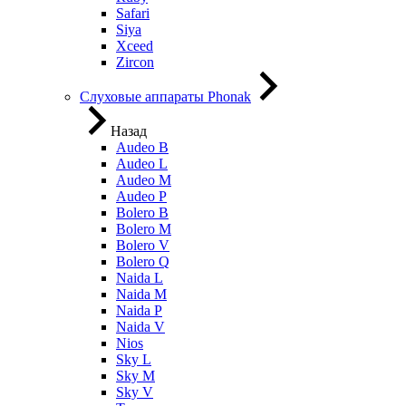
Safari
Siya
Xceed
Zircon
Слуховые аппараты Phonak
Назад
Audeo B
Audeo L
Audeo М
Audeo P
Bolero B
Bolero M
Bolero V
Bolero Q
Naida L
Naida M
Naida P
Naida V
Nios
Sky L
Sky M
Sky V