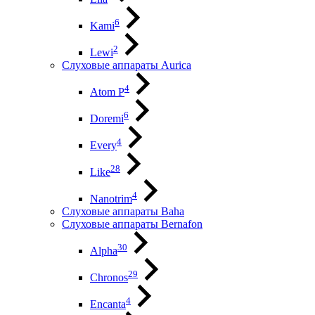
6
Kami
2
Lewi
Слуховые аппараты Aurica
4
Atom P
6
Doremi
4
Every
28
Like
4
Nanotrim
Слуховые аппараты Baha
Слуховые аппараты Bernafon
30
Alpha
29
Chronos
4
Encanta