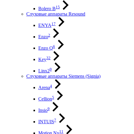
15
Bolero B
Слуховые аппараты Resound
17
ENYA
2
Enzo
6
Enzo Q
32
Key
9
Linx2
Слуховые аппараты Siemens (Signia)
4
Arena
5
Cellion
9
Insio
7
INTUIS
11
Motion Nx