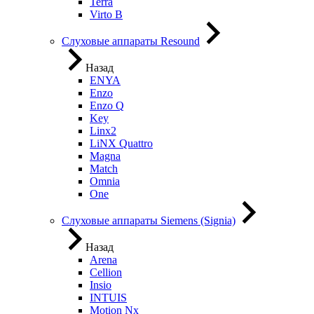
Terra
Virto B
Слуховые аппараты Resound
Назад
ENYA
Enzo
Enzo Q
Key
Linx2
LiNX Quattro
Magna
Match
Omnia
One
Слуховые аппараты Siemens (Signia)
Назад
Arena
Cellion
Insio
INTUIS
Motion Nx