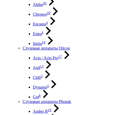
30
Alpha
29
Chronos
4
Encanta
4
Entra
14
Inizia
Слуховые аппараты Oticon
17
Acto / Acto Pro
15
Agil
3
Chili
4
Dynamo
8
Get
Слуховые аппараты Phonak
19
Audeo B