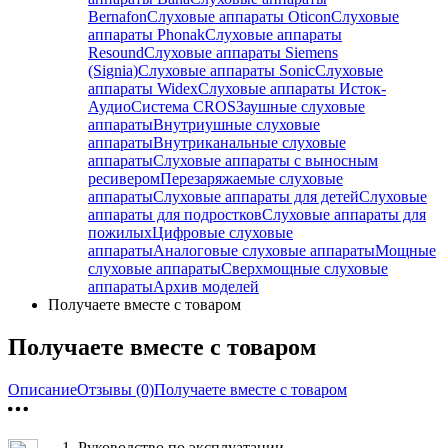
Bernafon
Слуховые аппараты Oticon
Слуховые
аппараты Phonak
Слуховые аппараты
Resound
Слуховые аппараты Siemens
(Signia)
Слуховые аппараты Sonic
Слуховые
аппараты Widex
Слуховые аппараты Исток-
Аудио
Система CROS
Заушные слуховые
аппараты
Внутриушные слуховые
аппараты
Внутриканальные слуховые
аппараты
Слуховые аппараты с выносным
ресивером
Перезаряжаемые слуховые
аппараты
Слуховые аппараты для детей
Слуховые
аппараты для подростков
Слуховые аппараты для
пожилых
Цифровые слуховые
аппараты
Аналоговые слуховые аппараты
Мощные
слуховые аппараты
Сверхмощные слуховые
аппараты
Архив моделей
Получаете вместе с товаром
Получаете вместе с товаром
Описание
Отзывы (0)
Получаете вместе с товаром
1.
Руководство по эксплуатации