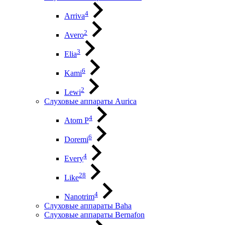
4
Arriva
2
Avero
3
Elia
6
Kami
2
Lewi
Слуховые аппараты Aurica
4
Atom P
6
Doremi
4
Every
28
Like
4
Nanotrim
Слуховые аппараты Baha
Слуховые аппараты Bernafon