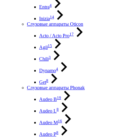
4
Entra
14
Inizia
Слуховые аппараты Oticon
17
Acto / Acto Pro
15
Agil
3
Chili
4
Dynamo
8
Get
Слуховые аппараты Phonak
19
Audeo B
8
Audeo L
16
Audeo М
8
Audeo P