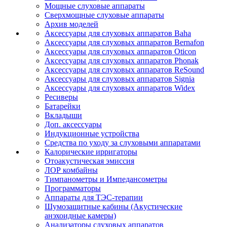
Мощные слуховые аппараты
Сверхмощные слуховые аппараты
Архив моделей
Аксессуары для слуховых аппаратов Baha
Аксессуары для слуховых аппаратов Bernafon
Аксессуары для слуховых аппаратов Oticon
Аксессуары для слуховых аппаратов Phonak
Аксессуары для слуховых аппаратов ReSound
Аксессуары для слуховых аппаратов Signia
Аксессуары для слуховых аппаратов Widex
Ресиверы
Батарейки
Вкладыши
Доп. аксессуары
Индукционные устройства
Средства по уходу за слуховыми аппаратами
Калорические ирригаторы
Отоакустическая эмиссия
ЛОР комбайны
Тимпанометры и Импедансометры
Программаторы
Аппараты для ТЭС-терапии
Шумозащитные кабины (Акустические
анэхоидные камеры)
Анализаторы слуховых аппаратов