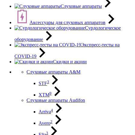
Слуховые аппараты
Аксессуары для слуховых аппаратов
Сурдологическое
оборудование
Экспресс-тесты на
COVID-19
Скидки и акции
Слуховые аппараты A&M
3
STF
9
XTM
Слуховые аппараты Audifon
4
Arriva
2
Avero
3
Elia