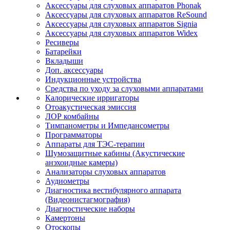
Аксессуары для слуховых аппаратов Phonak
Аксессуары для слуховых аппаратов ReSound
Аксессуары для слуховых аппаратов Signia
Аксессуары для слуховых аппаратов Widex
Ресиверы
Батарейки
Вкладыши
Доп. аксессуары
Индукционные устройства
Средства по уходу за слуховыми аппаратами
Калорические ирригаторы
Отоакустическая эмиссия
ЛОР комбайны
Тимпанометры и Импедансометры
Программаторы
Аппараты для ТЭС-терапии
Шумозащитные кабины (Акустические
анэхоидные камеры)
Анализаторы слуховых аппаратов
Аудиометры
Диагностика вестибулярного аппарата
(Видеонистагмография)
Диагностические наборы
Камертоны
Отоскопы