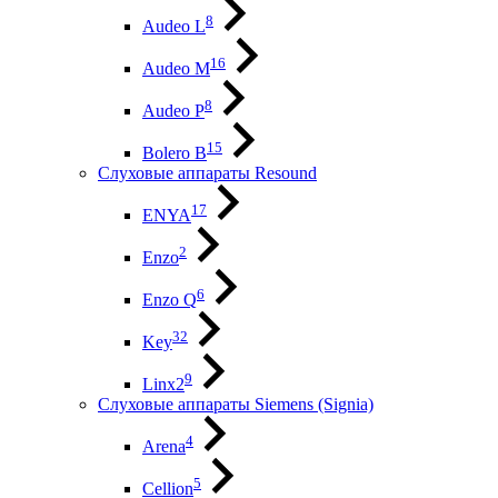
8
Audeo L
16
Audeo М
8
Audeo P
15
Bolero B
Слуховые аппараты Resound
17
ENYA
2
Enzo
6
Enzo Q
32
Key
9
Linx2
Слуховые аппараты Siemens (Signia)
4
Arena
5
Cellion