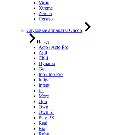
Viron
Xtreme
Zerena
Легато
Слуховые аппараты Oticon
Назад
Acto / Acto Pro
Agil
Chili
Dynamo
Get
Ino / Ino Pro
Intiga
Intent
Jet
More
Opn
Own
Own SI
Play PX
Real
Ria
Ruby