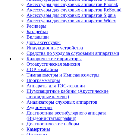
Аксессуары для слуховых аппаратов Phonak
Аксессуары для слуховых аппаратов ReSound
Аксессуары для слуховых аппаратов Signia
Аксессуары для слуховых аппаратов Widex
Ресиверы
Батарейки
Вкладыши
Доп. аксессуары
Индукционные устройства
Средства по уходу за слуховыми аппаратами
Калорические ирригаторы
Отоакустическая эмиссия
ЛОР комбайны
Тимпанометры и Импедансометры
Программаторы
Аппараты для ТЭС-терапии
Шумозащитные кабины (Акустические
анэхоидные камеры)
Анализаторы слуховых аппаратов
Аудиометры
Диагностика вестибулярного аппарата
(Видеонистагмография)
Диагностические наборы
Камертоны
Отоскопы