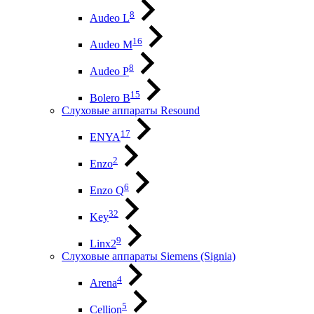
8
Audeo L
16
Audeo М
8
Audeo P
15
Bolero B
Слуховые аппараты Resound
17
ENYA
2
Enzo
6
Enzo Q
32
Key
9
Linx2
Слуховые аппараты Siemens (Signia)
4
Arena
5
Cellion