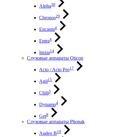
30
Alpha
29
Chronos
4
Encanta
4
Entra
14
Inizia
Слуховые аппараты Oticon
17
Acto / Acto Pro
15
Agil
3
Chili
4
Dynamo
8
Get
Слуховые аппараты Phonak
19
Audeo B