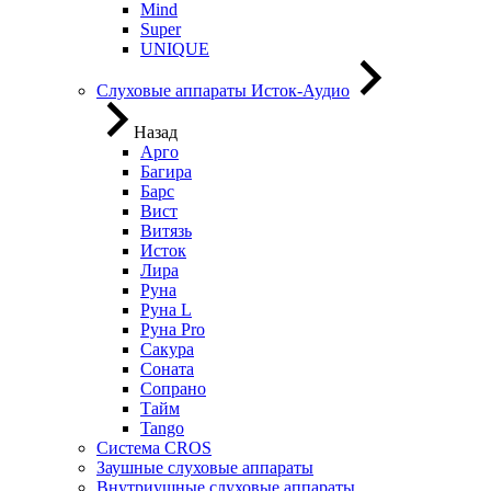
Mind
Super
UNIQUE
Слуховые аппараты Исток-Аудио
Назад
Арго
Багира
Барс
Вист
Витязь
Исток
Лира
Руна
Руна L
Руна Pro
Сакура
Соната
Сопрано
Тайм
Tango
Система CROS
Заушные слуховые аппараты
Внутриушные слуховые аппараты