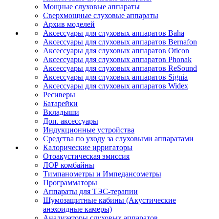
Мощные слуховые аппараты
Сверхмощные слуховые аппараты
Архив моделей
Аксессуары для слуховых аппаратов Baha
Аксессуары для слуховых аппаратов Bernafon
Аксессуары для слуховых аппаратов Oticon
Аксессуары для слуховых аппаратов Phonak
Аксессуары для слуховых аппаратов ReSound
Аксессуары для слуховых аппаратов Signia
Аксессуары для слуховых аппаратов Widex
Ресиверы
Батарейки
Вкладыши
Доп. аксессуары
Индукционные устройства
Средства по уходу за слуховыми аппаратами
Калорические ирригаторы
Отоакустическая эмиссия
ЛОР комбайны
Тимпанометры и Импедансометры
Программаторы
Аппараты для ТЭС-терапии
Шумозащитные кабины (Акустические
анэхоидные камеры)
Анализаторы слуховых аппаратов