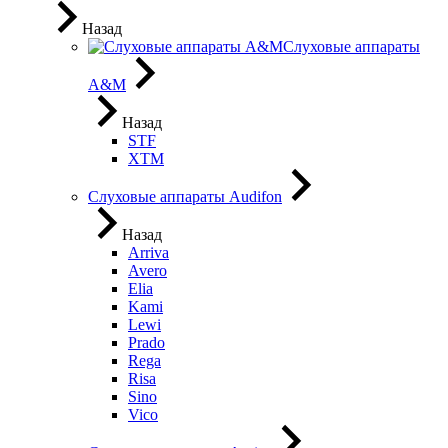
Назад
Слуховые аппараты
A&M
Назад
STF
XTM
Слуховые аппараты Audifon
Назад
Arriva
Avero
Elia
Kami
Lewi
Prado
Rega
Risa
Sino
Vico