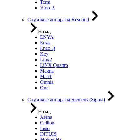
Terra
Virto B
Слуховые аппараты Resound
Назад
ENYA
Enzo
Enzo Q
Key
Linx2
LiNX Quattro
Magna
Match
Omnia
One
Слуховые аппараты Siemens (Signia)
Назад
Arena
Cellion
Insio
INTUIS
Motion Nx