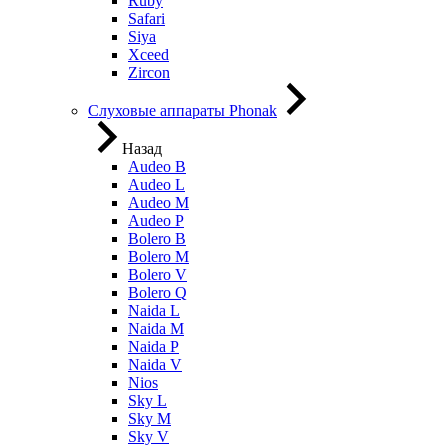
Ruby
Safari
Siya
Xceed
Zircon
Слуховые аппараты Phonak
Назад
Audeo B
Audeo L
Audeo М
Audeo P
Bolero B
Bolero M
Bolero V
Bolero Q
Naida L
Naida M
Naida P
Naida V
Nios
Sky L
Sky M
Sky V