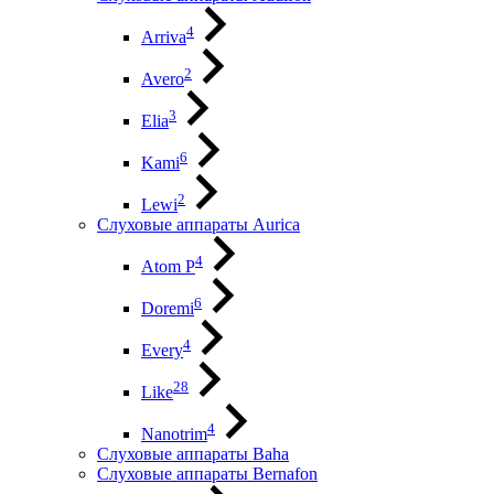
4
Arriva
2
Avero
3
Elia
6
Kami
2
Lewi
Слуховые аппараты Aurica
4
Atom P
6
Doremi
4
Every
28
Like
4
Nanotrim
Слуховые аппараты Baha
Слуховые аппараты Bernafon