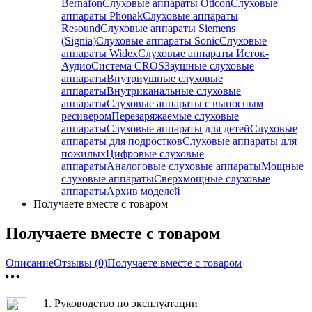
Bernafon
Слуховые аппараты Oticon
Слуховые
аппараты Phonak
Слуховые аппараты
Resound
Слуховые аппараты Siemens
(Signia)
Слуховые аппараты Sonic
Слуховые
аппараты Widex
Слуховые аппараты Исток-
Аудио
Система CROS
Заушные слуховые
аппараты
Внутриушные слуховые
аппараты
Внутриканальные слуховые
аппараты
Слуховые аппараты с выносным
ресивером
Перезаряжаемые слуховые
аппараты
Слуховые аппараты для детей
Слуховые
аппараты для подростков
Слуховые аппараты для
пожилых
Цифровые слуховые
аппараты
Аналоговые слуховые аппараты
Мощные
слуховые аппараты
Сверхмощные слуховые
аппараты
Архив моделей
Получаете вместе с товаром
Получаете вместе с товаром
Описание
Отзывы (0)
Получаете вместе с товаром
1.
Руководство по эксплуатации