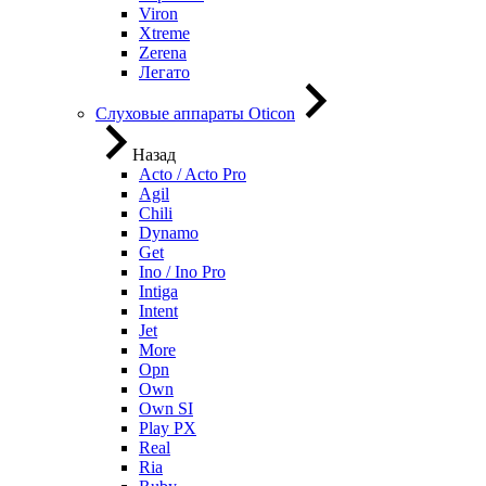
Viron
Xtreme
Zerena
Легато
Слуховые аппараты Oticon
Назад
Acto / Acto Pro
Agil
Chili
Dynamo
Get
Ino / Ino Pro
Intiga
Intent
Jet
More
Opn
Own
Own SI
Play PX
Real
Ria