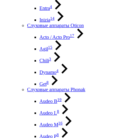
4
Entra
14
Inizia
Слуховые аппараты Oticon
17
Acto / Acto Pro
15
Agil
3
Chili
4
Dynamo
8
Get
Слуховые аппараты Phonak
19
Audeo B
8
Audeo L
16
Audeo М
8
Audeo P