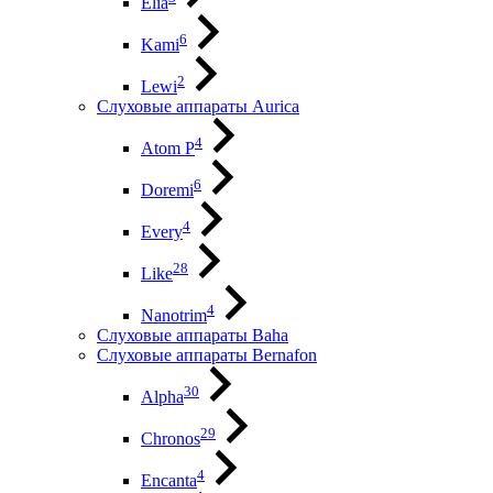
Elia
6
Kami
2
Lewi
Слуховые аппараты Aurica
4
Atom P
6
Doremi
4
Every
28
Like
4
Nanotrim
Слуховые аппараты Baha
Слуховые аппараты Bernafon
30
Alpha
29
Chronos
4
Encanta