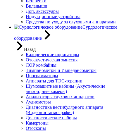
Батарейки
Вкладыши
Доп. аксессуары
Индукционные устройства
Средства по уходу за слуховыми аппаратами
Сурдологическое
оборудование
Назад
Калорические ирригаторы
Отоакустическая эмиссия
ЛОР комбайны
Тимпанометры и Импедансометры
Программаторы
Аппараты для ТЭС-терапии
Шумозащитные кабины (Акустические
анэхоидные камеры)
Анализаторы слуховых аппаратов
Аудиометры
Диагностика вестибулярного аппарата
(Видеонистагмография)
Диагностические наборы
Камертоны
Отоскопы