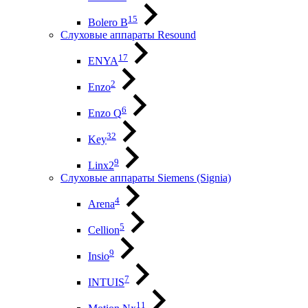
15
Bolero B
Слуховые аппараты Resound
17
ENYA
2
Enzo
6
Enzo Q
32
Key
9
Linx2
Слуховые аппараты Siemens (Signia)
4
Arena
5
Cellion
9
Insio
7
INTUIS
11