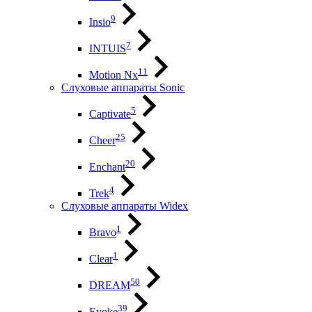
9
Insio
7
INTUIS
11
Motion Nx
Слуховые аппараты Sonic
5
Captivate
25
Cheer
20
Enchant
4
Trek
Слуховые аппараты Widex
1
Bravo
1
Clear
50
DREAM
39
Evoke