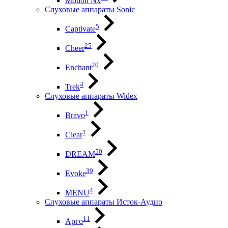
Motion Nx
Слуховые аппараты Sonic
5
Captivate
25
Cheer
20
Enchant
4
Trek
Слуховые аппараты Widex
1
Bravo
1
Clear
50
DREAM
39
Evoke
4
MENU
Слуховые аппараты Исток-Аудио
11
Арго