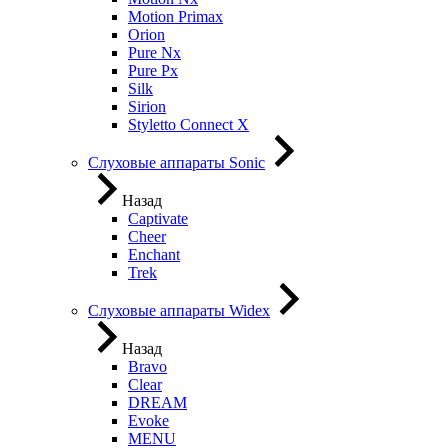
Motion Primax
Orion
Pure Nx
Pure Px
Silk
Sirion
Styletto Connect X
Слуховые аппараты Sonic
Назад
Captivate
Cheer
Enchant
Trek
Слуховые аппараты Widex
Назад
Bravo
Clear
DREAM
Evoke
MENU