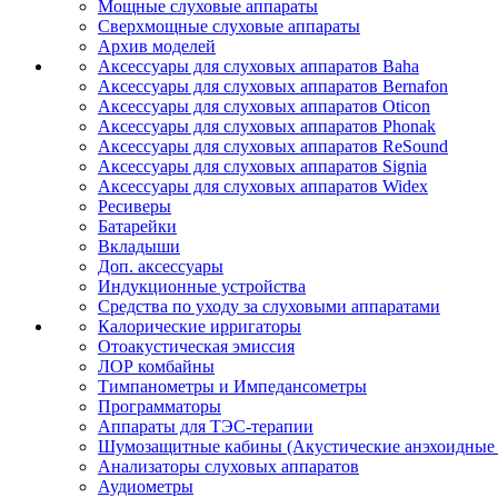
Мощные слуховые аппараты
Сверхмощные слуховые аппараты
Архив моделей
Аксессуары для слуховых аппаратов Baha
Аксессуары для слуховых аппаратов Bernafon
Аксессуары для слуховых аппаратов Oticon
Аксессуары для слуховых аппаратов Phonak
Аксессуары для слуховых аппаратов ReSound
Аксессуары для слуховых аппаратов Signia
Аксессуары для слуховых аппаратов Widex
Ресиверы
Батарейки
Вкладыши
Доп. аксессуары
Индукционные устройства
Средства по уходу за слуховыми аппаратами
Калорические ирригаторы
Отоакустическая эмиссия
ЛОР комбайны
Тимпанометры и Импедансометры
Программаторы
Аппараты для ТЭС-терапии
Шумозащитные кабины (Акустические анэхоидные
Анализаторы слуховых аппаратов
Аудиометры