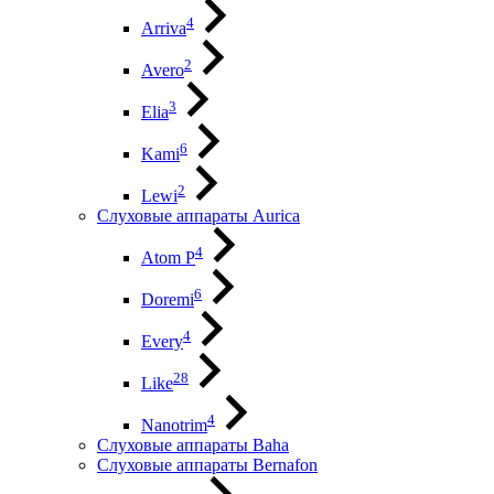
4
Arriva
2
Avero
3
Elia
6
Kami
2
Lewi
Слуховые аппараты Aurica
4
Atom P
6
Doremi
4
Every
28
Like
4
Nanotrim
Слуховые аппараты Baha
Слуховые аппараты Bernafon