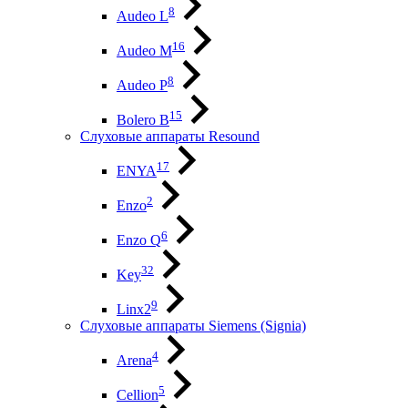
8
Audeo L
16
Audeo М
8
Audeo P
15
Bolero B
Слуховые аппараты Resound
17
ENYA
2
Enzo
6
Enzo Q
32
Key
9
Linx2
Слуховые аппараты Siemens (Signia)
4
Arena
5
Cellion