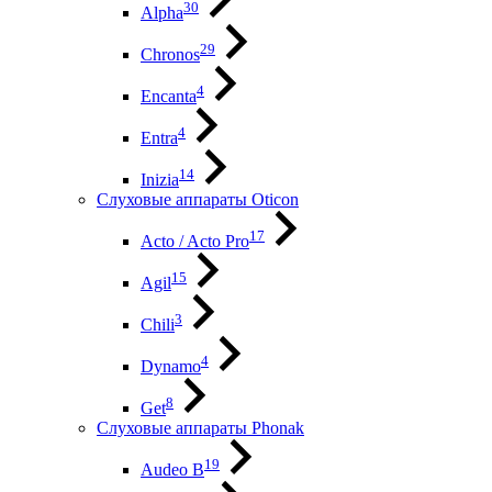
30
Alpha
29
Chronos
4
Encanta
4
Entra
14
Inizia
Слуховые аппараты Oticon
17
Acto / Acto Pro
15
Agil
3
Chili
4
Dynamo
8
Get
Слуховые аппараты Phonak
19
Audeo B