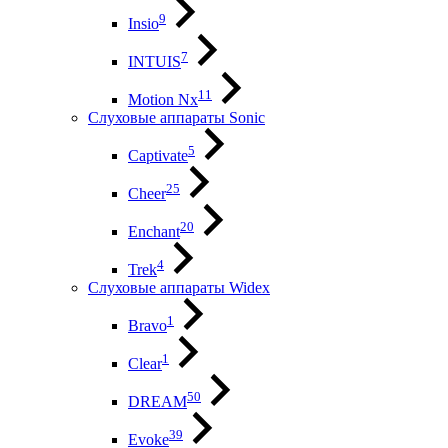
9
Insio
7
INTUIS
11
Motion Nx
Слуховые аппараты Sonic
5
Captivate
25
Cheer
20
Enchant
4
Trek
Слуховые аппараты Widex
1
Bravo
1
Clear
50
DREAM
39
Evoke